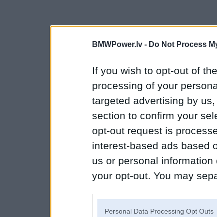
BMWPower.lv -
Do Not Process My
If you wish to opt-out of the
processing of your personal
targeted advertising by us
section to confirm your sel
opt-out request is proces
interest-based ads based o
us or personal information d
your opt-out. You may separ
disclosure of your personal
IAB’s list of downstream pa
Personal Data Processing Opt Outs