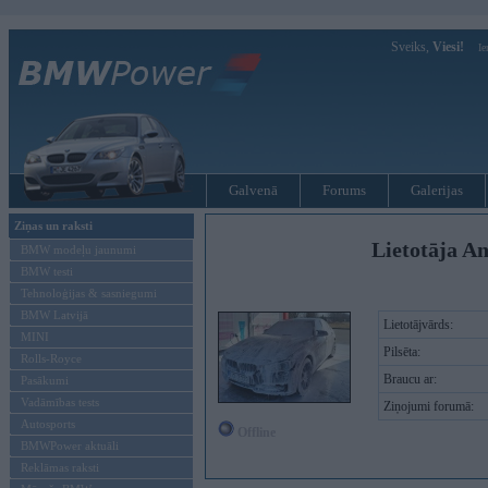
Sveiks,
Viesi!
Ie
Galvenā
Forums
Galerijas
Ziņas un raksti
Lietotāja An
BMW modeļu jaunumi
BMW testi
Tehnoloģijas & sasniegumi
BMW Latvijā
Lietotājvārds:
MINI
Pilsēta:
Rolls-Royce
Braucu ar:
Pasākumi
Vadāmības tests
Ziņojumi forumā:
Autosports
Offline
BMWPower aktuāli
Reklāmas raksti