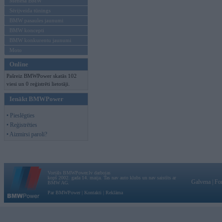
Mēneša BMW
Sērijveida tūnings
BMW pasaules jaunumi
BMW koncepti
BMW konkurentu jaunumi
Moto
Online
Pašreiz BMWPower skatās 102
viesi un 0 reģistrēti lietotāji.
Ienākt BMWPower
• Pieslēgties
• Reģistrēties
• Aizmirsi paroli?
Vortāls BMWPower.lv darbojas
kopš 2002. gada 14. maija. Tas nav auto klubs un nav saistīts ar
Galvena
|
Fo
BMW AG.
Par BMWPower
|
Kontakti
|
Reklāma