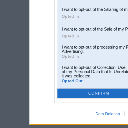
also be disclosed by us to 
I want to opt-out of the Sharing of 
Downstream Participants
th
Opted In
third parties.
I want to opt-out of the Sale of my 
Opted In
I want to opt-out of processing my 
Advertising.
Opted In
I want to opt-out of Collection, Use
of my Personal Data that Is Unrelat
it was collected.
Opted Out
CONFIRM
Data Deletion