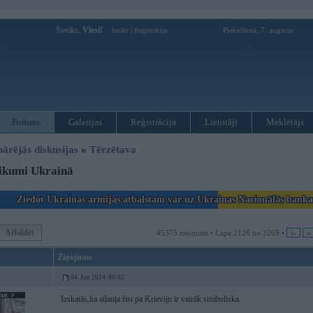
Sveiks,
Viesi!
|
Piektdiena, 7. augusts
Ienākt
Reģistrācija
Forums
Galerijas
Reģistrācija
Lietotāji
Meklētājs
pārējās diskusijas
»
Tērzētava
ikumi Ukrainā
Ziedot Ukrainas armijas atbalstam var uz Ukrainas Nacionālās bank
Atbildēt
45375 ziņojumi • Lapa 2126 no 2269 •
|«
«
Ziņojums
04. Jun 2024, 00:02
Izskatās,ka atļauja fist pa Krieviju ir vairāk simboliska.