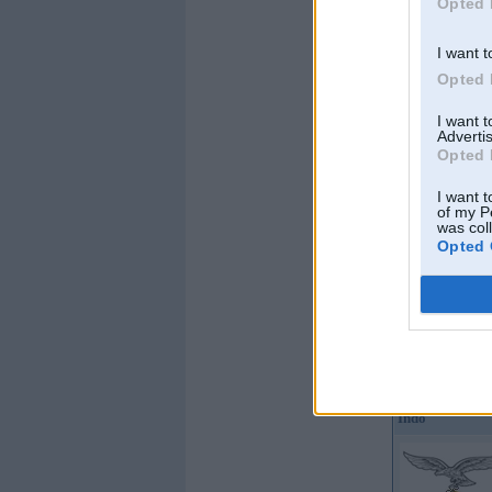
Opted 
I want t
Opted 
I want 
Advertis
Opted 
I want t
of my P
was col
Opted 
Offline
Indo