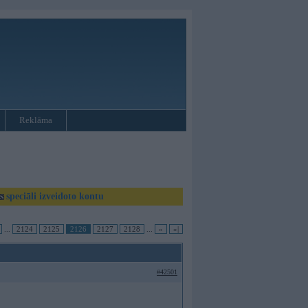
Reklāma
as
speciāli izveidoto kontu
...
2124
2125
2126
2127
2128
...
»
»|
#42501