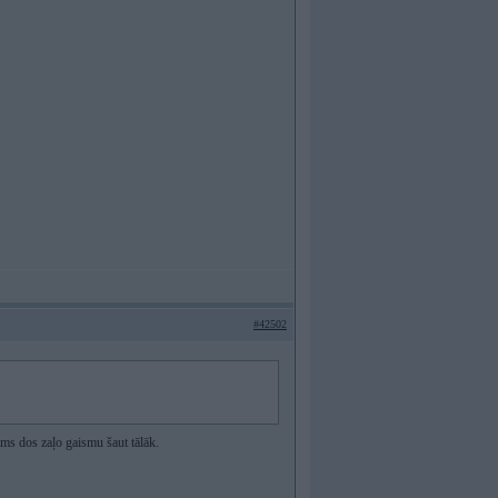
#42502
ējams dos zaļo gaismu šaut tālāk.