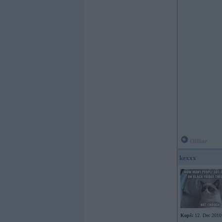
Offline
kexxx
Kopš:
12. Dec 2010