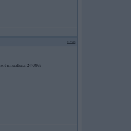
#42508
menti un katalizatori 24400993