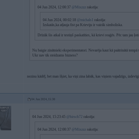
04 Jun 2024, 12:00:37
@Mixzzz
rakstīja:
04 Jun 2024, 00:02:18
@michals1
rakstīja:
Izskatās,ka atļauja fist pa Krieviju ir vairāk simboliska.
Drīzāk šis atkal ir testiņš paskatīties, kā krievi reaģēs. Pēc tam jau ļo
Nu baigie zinātnieki eksperimentatori. Nevarēja kaut kā paātrinātā tempā 
Ukr nav tik steidzams bizness?
nezinu kādēļ, bet man šķiet, ka viņi zina labāk, kas viņiem vajadzīgs, izdevīgi
04. Jun 2024, 15:30
04 Jun 2024, 15:23:45
@hirsch72
rakstīja:
04 Jun 2024, 12:00:37
@Mixzzz
rakstīja: