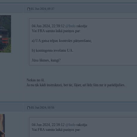
05. Jun 2024, 09:37
04 Jun 2024, 22:59:12
@Indo
rakstīja:
Vai FRA samita laikā paziņos par:
a) UA gaisa telpas kontroles pārņemšanu;
b) kontingenta ievešanu UA.
Jūsu likmes, kungi?
Nekas no šī.
Ja nu tik kādi instruktori, bet tie, šķiet, arī līdz šim tur ir parādījušies.
05. Jun 2024, 10:56
04 Jun 2024, 22:59:12
@Indo
rakstīja:
Vai FRA samita laikā paziņos par: