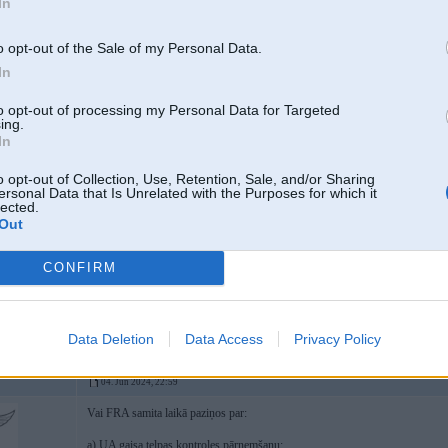
In
04 Jun 2024, 00:02:18
@michals1
rakstīja:
Izskatās,ka atļauja fist pa Krieviju ir vairāk simboliska.
o opt-out of the Sale of my Personal Data.
In
Drīzāk šis atkal ir testiņš paskatīties, kā krievi reaģēs. Pēc tam ja
to opt-out of processing my Personal Data for Targeted
ing.
Nu baigie zinātnieki eksperimentatori. Nevarēja kaut kā paātrinātā te
In
Vai ar Ukr nav tik steidzams bizness?
o opt-out of Collection, Use, Retention, Sale, and/or Sharing
ersonal Data that Is Unrelated with the Purposes for which it
lected.
nu, dēļ ātrajām vakcīnām taču visi vakcinētie dzīvo tikai 2 gadus, tā te vie
Out
bet salīdzinājums labs, īsti pošmīžu garā
CONFIRM
Tieši tā - beigās izrādījās ka lielos ciparos šķirbas dzīvošanā nekādas, tik ū
radikāli nemainās kā, cik un ar ko pa šamo šauj? Kā ir ienaidnieks tā paliek 
Data Deletion
Data Access
Privacy Policy
04. Jun 2024, 22:59
Vai FRA samita laikā paziņos par:
a) UA gaisa telpas kontroles pārņemšanu;