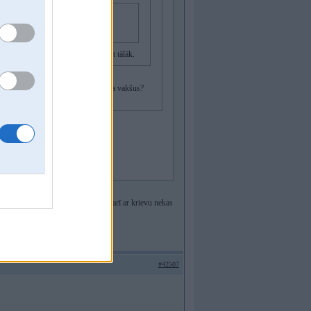
u ļoti iespējams dos zaļo gaismu šaut tālāk.
mpā to krievu notestēt, nu tā kā mrna vakšus?
ns speciālists bija pareģojis
ūdens uzputots pamatīgi. Tad varbūt arī ar krievu nekas
ienaudnieks.
#42507