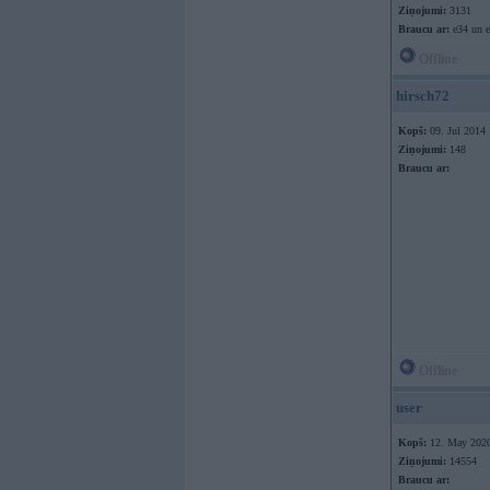
Ziņojumi:
3131
Braucu ar:
e34 un e
Offline
hirsch72
Kopš:
09. Jul 2014
Ziņojumi:
148
Braucu ar:
Offline
user
Kopš:
12. May 202
Ziņojumi:
14554
Braucu ar: