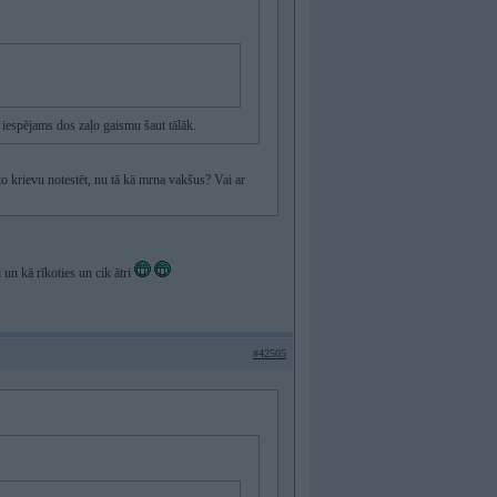
ti iespējams dos zaļo gaismu šaut tālāk.
to krievu notestēt, nu tā kā mrna vakšus? Vai ar
 un kā rīkoties un cik ātri
#42505