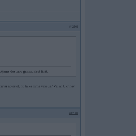
#42503
espējams dos zaļo gaismu šaut tālāk.
krievu notestēt, nu tā kā mrna vakšus? Vai ar Ukr nav
#42504