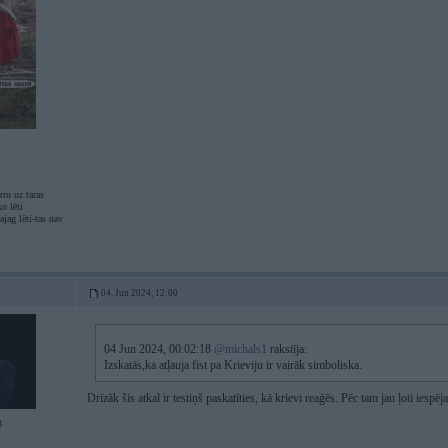
ru uz taras
o lēti
jag lēti-tas nav
04. Jun 2024, 12:00
04 Jun 2024, 00:02:18
@michals1
rakstīja:
Izskatās,ka atļauja fist pa Krieviju ir vairāk simboliska.
Drīzāk šis atkal ir testiņš paskatīties, kā krievi reaģēs. Pēc tam jau ļoti iesp
3