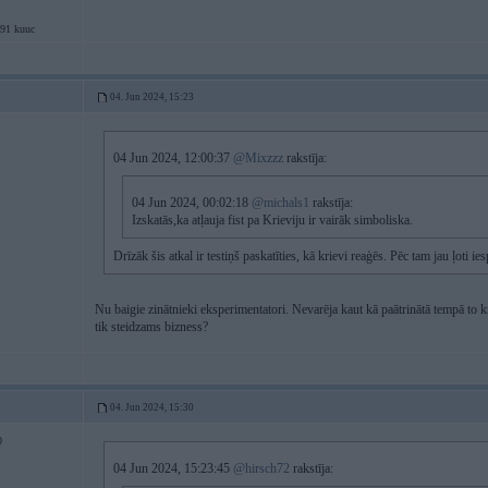
91 kuuc
04. Jun 2024, 15:23
04 Jun 2024, 12:00:37
@Mixzzz
rakstīja:
04 Jun 2024, 00:02:18
@michals1
rakstīja:
Izskatās,ka atļauja fist pa Krieviju ir vairāk simboliska.
Drīzāk šis atkal ir testiņš paskatīties, kā krievi reaģēs. Pēc tam jau ļoti i
Nu baigie zinātnieki eksperimentatori. Nevarēja kaut kā paātrinātā tempā to 
tik steidzams bizness?
04. Jun 2024, 15:30
0
04 Jun 2024, 15:23:45
@hirsch72
rakstīja: