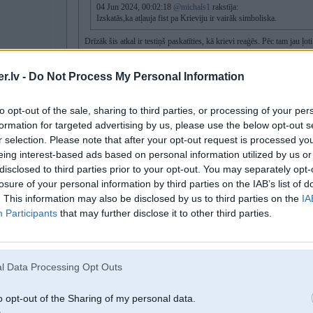
04 Jun 2024, 00:02:18
@michals1
rakstīja:
Izskatās,ka atļauja fist pa Krieviju ir vairāk simboliska.
Drīzāk šis atkal ir testiņš paskatīties, kā krievi reaģēs. Pēc tam jau ļo
.lv -
Do Not Process My Personal Information
Nu baigie zinātnieki eksperimentatori. Nevarēja kaut kā paātrinātā tempā 
Ukr nav tik steidzams bizness?
to opt-out of the sale, sharing to third parties, or processing of your per
formation for targeted advertising by us, please use the below opt-out s
nu, dēļ ātrajām vakcīnām taču visi vakcinētie dzīvo tikai 2 gadus, tā te viens 
r selection. Please note that after your opt-out request is processed y
eing interest-based ads based on personal information utilized by us or
bet salīdzinājums labs, īsti pošmīžu garā
disclosed to third parties prior to your opt-out. You may separately opt-
losure of your personal information by third parties on the IAB’s list of
. This information may also be disclosed by us to third parties on the
IA
04. Jun 2024, 15:41
Participants
that may further disclose it to other third parties.
04 Jun 2024, 15:30:55
@kexxx
rakstīja:
l Data Processing Opt Outs
04 Jun 2024, 15:23:45
@hirsch72
rakstīja:
o opt-out of the Sharing of my personal data.
04 Jun 2024, 12:00:37
@Mixzzz
rakstīja: