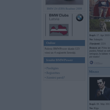
BMW Z4 (E89) Roadster 2009
Kopš:
17. Apr 2019
No:
Salaspils
Online
Ziņojumi:
2221
Braucu ar:
Pilnu ķer
Pašreiz BMWPower skatās 123
punktu.Nekad un nek
viesi un 4 reģistrēti lietotāji.
netirgoju.Ja kādam va
pie manis!
Ienākt BMWPower
Offline
• Pieslēgties
Mixzzz
• Reģistrēties
• Aizmirsi paroli?
Kopš:
09. May 201
No:
Rīga