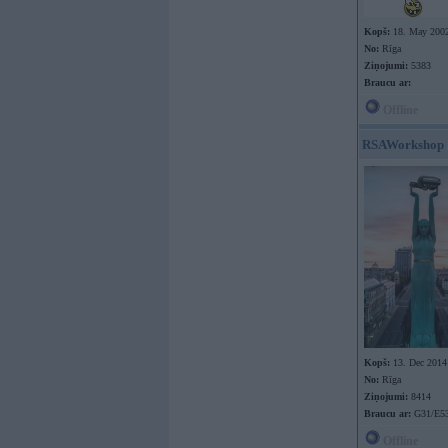
Kopš:
18. May 200
No:
Rīga
Ziņojumi:
5383
Braucu ar:
Offline
RSAWorkshop
Kopš:
13. Dec 2014
No:
Rīga
Ziņojumi:
8414
Braucu ar:
G31/E53
Offline