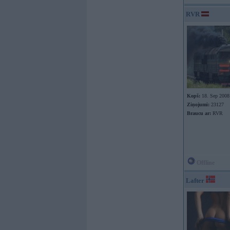
RVR
Kopš:
18. Sep 2008
Ziņojumi:
23127
Braucu ar:
RVR
Offline
Lafter