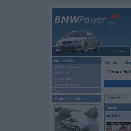
Galvenā
Ziņas un raksti
Forums
»
Vis
BMW modeļu jaunumi
Tēma: Not
BMW testi
Mēneša BMW
Sērijveida tūnings
Vel...
Jauna tēma
Gadījuma bilde
Autors
michals1