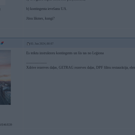
b) kontingenta ievešanu UA.
2
Jūsu likmes, kungi?
05. Jun 2024, 00:07
Es teiktu instruktoru kontingents un šis tas no Leģiona
-----------------
Xdrive rezerves daļas, GETRAG rezerves daļas, DPF filtru restaurācija, ele
/E46/E39