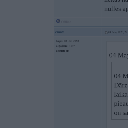
nulles a
Offline
cmax
04. May 2023, 22
Kopš:
03. Jan 2013
Ziņojumi:
1197
Braucu ar:
04 May
04 M
Dārz
laika
pieau
on s