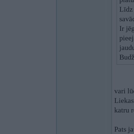
Līdz
savāc
Ir jē
piee
jaud
Budž
vari l
Liekas
katru r
Pats ja