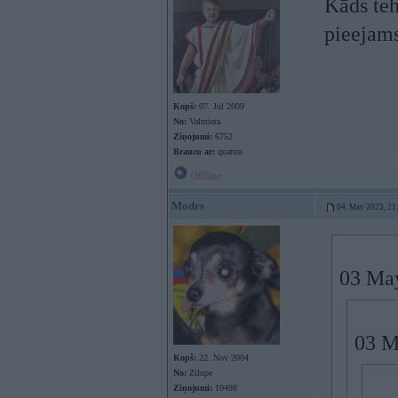
Kāds teh
pieejam
Kopš:
07. Jul 2009
No:
Valmiera
Ziņojumi:
6752
Braucu ar:
quattro
Offline
Modrs
04. May 2023, 21
03 Ma
03 M
Kopš:
22. Nov 2004
No:
Zilupe
Ziņojumi:
10498