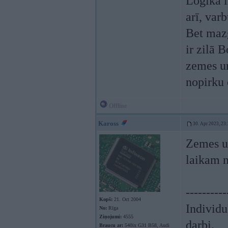
Loģika i
arī, var
Bet mazg
ir zilā 
zemes ur
nopirku
Offline
Kaross
30. Apr 2023, 23
Zemes u
laikam n
----------
Kopš:
21. Oct 2004
Individ
No:
Rīga
Ziņojumi:
4555
darbi.
Braucu ar:
540ix G31 B58, Audi