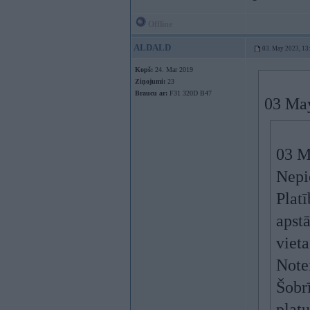
Offline
ALDALD
03. May 2023, 13
Kopš:
24. Mar 2019
Ziņojumi:
23
Braucu ar:
F31 320D B47
03 Ma
03 M
Nepi
Plat
apst
viet
Notei
Šobr
plat