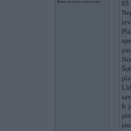
03
Braucu ar:
Latvijas veiksmes stāstu
Nep
izv
Pla
aps
pau
Not
Šob
pl
Līd
sav
Ir 
pie
jau