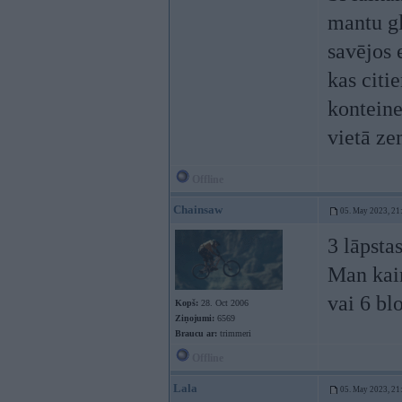
mantu gl
savējos 
kas citi
konteine
vietā ze
Offline
Chainsaw
05. May 2023, 21
3 lāpsta
Man kaim
vai 6 bl
Kopš:
28. Oct 2006
Ziņojumi:
6569
Braucu ar:
trimmeri
Offline
Lala
05. May 2023, 21