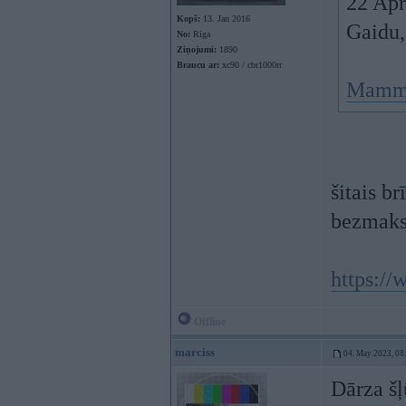
22 Apr
Kopš:
13. Jan 2016
Gaidu,
No:
Rīga
Ziņojumi:
1890
Braucu ar:
xc90 / cbr1000rr
Mammo
šitais b
bezmaks
https:/
Offline
marciss
04. May 2023, 08
Dārza šļ