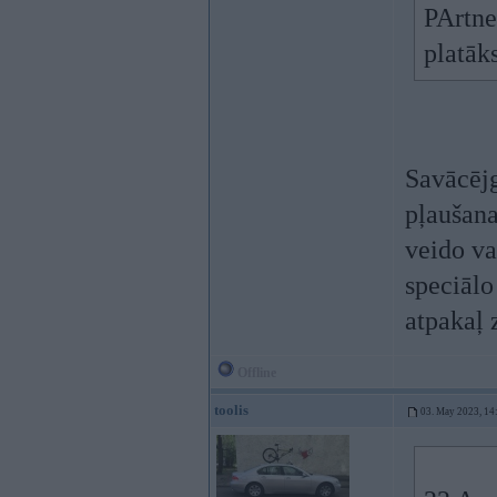
PArtne
platāk
Savācēj
pļaušana
veido va
speciālo
atpakaļ 
Offline
toolis
03. May 2023, 14