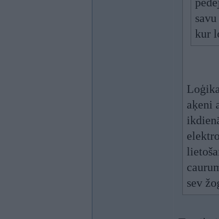
pēdē
savu 
kur 
Loģika
aķeni 
ikdien
elektr
lietoš
caurum
sev ž