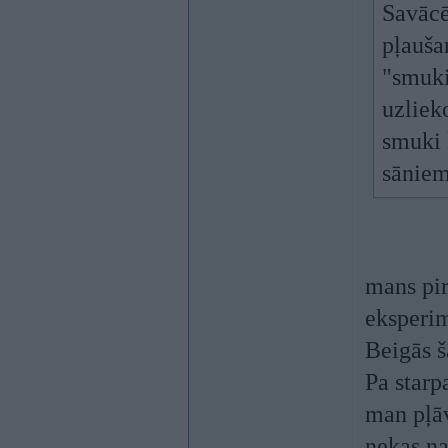
Savācē
pļaušan
"smuki
uzlieko
smuki 
sāniem
mans pir
eksperim
Beigās š
Pa starp
man pļāv
nekas na