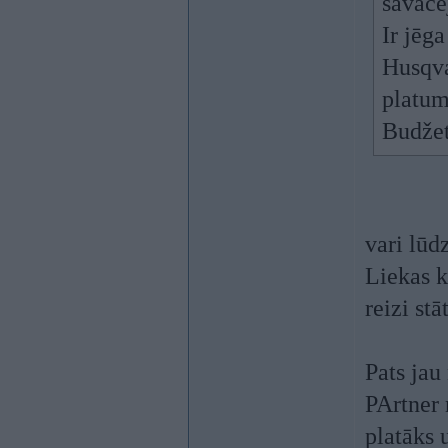
savācē
Ir jēg
Husqva
platu
Budžet
vari lūd
Liekas k
reizi stā
Pats jau
PArtner 
platāks 