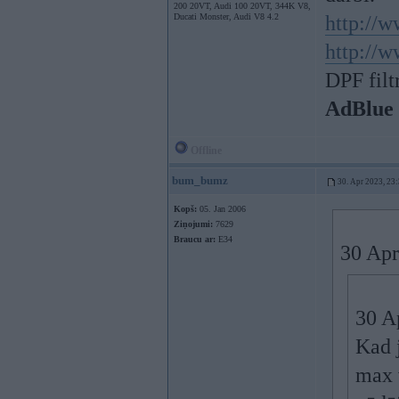
200 20VT, Audi 100 20VT, 344K V8,
Ducati Monster, Audi V8 4.2
http://w
http://w
DPF filt
AdBlue
Offline
bum_bumz
30. Apr 2023, 23
Kopš:
05. Jan 2006
Ziņojumi:
7629
Braucu ar:
E34
30 Apr
30 A
Kad 
max 