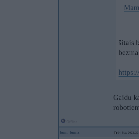
Mam
šitais
bezmak
https:
Gaidu ka
robotie
Offline
bum_bumz
04. May 2023, 20