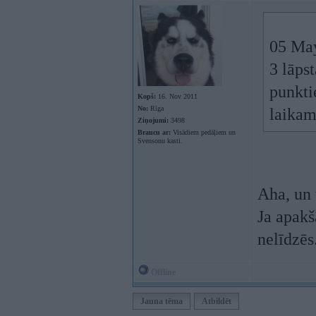
05 Ma
3 lāps
punkti
Kopš:
16. Nov 2011
No:
Rīga
laikam
Ziņojumi:
3498
Braucu ar:
Visādiem pedāļiem un
Svensonu kasti.
Aha, un 
Ja apakš
nelīdzēs
Offline
Jauna tēma
Atbildēt