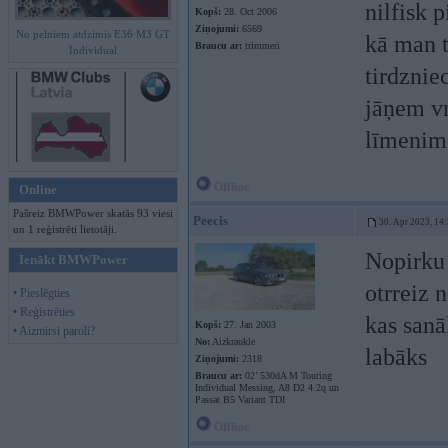
nilfisk 
Kopš:
28. Oct 2006
Ziņojumi:
6569
No pelniem atdzimis E36 M3 GT
kā man t
Braucu ar:
trimmeri
Individual
tirdznie
jāņem vn
līmenim 
Offline
Online
Pašreiz BMWPower skatās 93 viesi
Peecis
30. Apr 2023, 14
un 1 reģistrēti lietotāji.
Nopirku 
Ienākt BMWPower
otrreiz 
• Pieslēgties
• Reģistrēties
kas sanā
Kopš:
27. Jan 2003
• Aizmirsi paroli?
No:
Aizkraukle
labāks
Ziņojumi:
2318
Braucu ar:
02’ 530dA M Touring
Individual Messing, A8 D2 4.2q un
Passat B5 Variant TDI
Offline