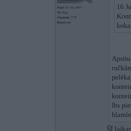
16 J
Kopš:
26. Apr 2004
No:
Rīga
Konte
Ziņojumi:
7778
Braucu ar:
koka
Apsitu
ručkām
pelēka
kontei
kontei
lbs pie
hlamie
ŠĪ laika