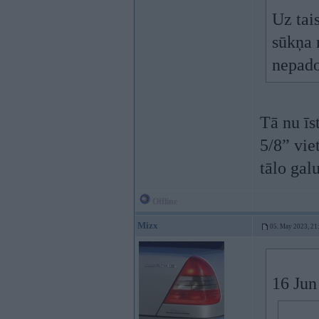
Uz tai
sūkņa 
nepado
Tā nu īs
5/8” vie
tālo gal
Offline
Mizx
05. May 2023, 21
16 Jun