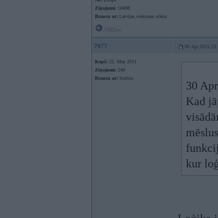
Ziņojumi:
10498
Braucu ar:
Latvijas veiksmes stāstu
Offline
7977
30. Apr 2023, 23
Kopš:
25. May 2011
Ziņojumi:
540
Braucu ar:
Stelvio
30 Apr
Kad jā
visādā
mēslus
funkci
kur lo