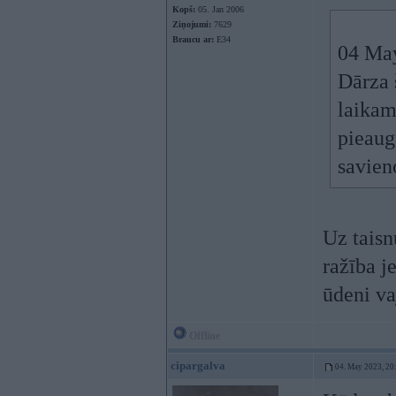
Kopš:
05. Jan 2006
Ziņojumi:
7629
Braucu ar:
E34
04 Ma
Dārza 
laikam
pieaug
savien
Uz taisn
ražība j
ūdeni v
Offline
cipargalva
04. May 2023, 20