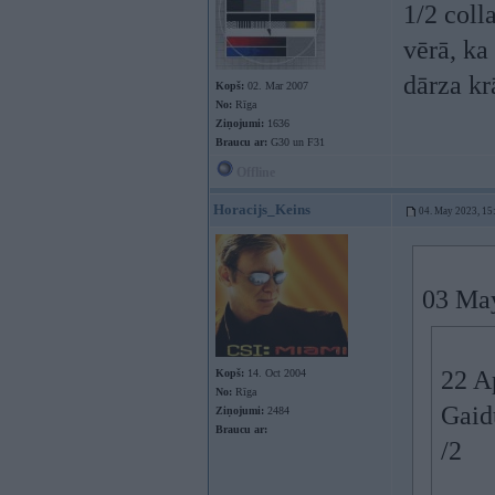
1/2 coll
vērā, ka
dārza kr
Kopš:
02. Mar 2007
No:
Rīga
Ziņojumi:
1636
Braucu ar:
G30 un F31
Offline
Horacijs_Keins
04. May 2023, 15
03 Ma
22 A
Kopš:
14. Oct 2004
No:
Rīga
Gaid
Ziņojumi:
2484
Braucu ar:
/2