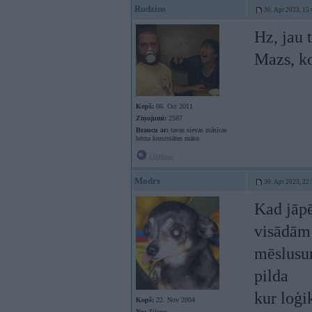
Rudzins
30. Apr 2023, 15
Hz, jau 
Mazs, ko
Kopš:
06. Oct 2011
Ziņojumi:
2587
Braucu ar:
tavas sievas māsīcas
bērna krustmātes māsu
Offline
Modrs
30. Apr 2023, 22
Kad jāpē
visādām 
mēslusun
pilda
kur loģi
Kopš:
22. Nov 2004
No:
Zilupe