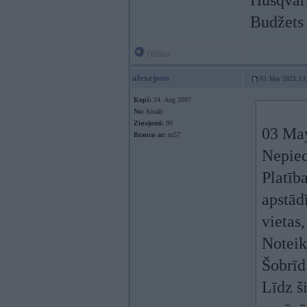
Husqvarn
Budžets 
Offline
alexejssss
03. May 2023, 13
Kopš:
24. Aug 2007
No:
Ainaži
Ziņojumi:
99
03 Ma
Braucu ar:
m57
Nepiec
Platīb
apstād
vietas
Noteik
Šobrīd
Līdz š