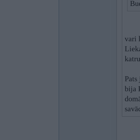
Bud
vari
Lieka
katru
Pats 
bija
domā
savā