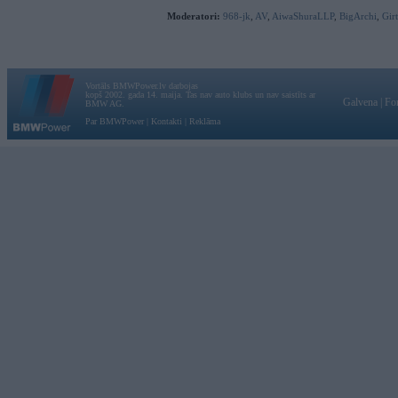
Moderatori:
968-jk
,
AV
,
AiwaShuraLLP
,
BigArchi
,
Gir
Vortāls BMWPower.lv darbojas
kopš 2002. gada 14. maija. Tas nav auto klubs un nav saistīts ar
Galvena
|
Fo
BMW AG.
Par BMWPower
|
Kontakti
|
Reklāma