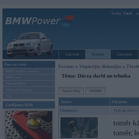
Sveiks,
Viesi!
Ie
Galvenā
Forums
Galerijas
Ziņas un raksti
Forums
»
Vispārējās diskusijas
»
Tērzē
BMW modeļu jaunumi
Tēma: Dārza darbi un tehnika
BMW testi
Mēneša BMW
Sērijveida tūnings
Jauna tēma
Atbildēt
Vel...
Autors
Ziņojums
Gadījuma bilde
Chainsaw
29. Apr 2023, 15
tomēr kā
tomēr, b