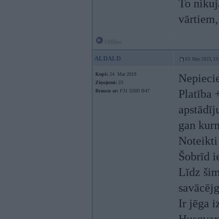
To nikuj
vārtiem, 
Offline
ALDALD
03. May 2023, 13
Kopš:
24. Mar 2019
Nepiecie
Ziņojumi:
23
Platība 
Braucu ar:
F31 320D B47
apstādīj
gan kur
Noteikti
Šobrīd i
Līdz šim
savācējg
Ir jēga 