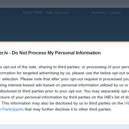
Sveiks,
Viesi!
|
Piektdiena, 7. augusts
Ienākt
Reģistrācija
Forums
Galerijas
Reģistrācija
Lietotāji
Meklētājs
.lv -
Do Not Process My Personal Information
Lietotāja Converse profils
to opt-out of the sale, sharing to third parties, or processing of your per
formation for targeted advertising by us, please use the below opt-out s
Pēdējo reizi manīts: 30. Nov 2024, 18:53
r selection. Please note that after your opt-out request is processed y
eing interest-based ads based on personal information utilized by us or
Lietotājvārds:
Converse
disclosed to third parties prior to your opt-out. You may separately opt-
Pilsēta:
Rīga
losure of your personal information by third parties on the IAB’s list of
Braucu ar:
Golf VII
. This information may also be disclosed by us to third parties on the
IA
Ziņojumi forumā:
373
Participants
that may further disclose it to other third parties.
Pēdējie ziņojumi forumā
[
]