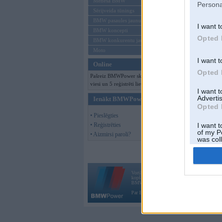
Mēneša BMW
Persona
Sērijveida tūnings
BMW pasaules jaunumi
I want t
BMW koncepti
Opted 
BMW konkurentu jaunumi
Moto
I want t
Online
Opted 
Pašreiz BMWPower skatās 327
viesi un 5 reģistrēti lietotāji.
I want 
Advertis
Ienākt BMWPower
Opted 
• Pieslēgties
• Reģistrēties
I want t
of my P
• Aizmirsi paroli?
was col
Opted 
Vortāls BMWPower.lv darbojas
kopš 2002. gada 14. maija. Tas nav auto klubs
BMW AG.
Par BMWPower
|
Kontakti
|
Reklāma