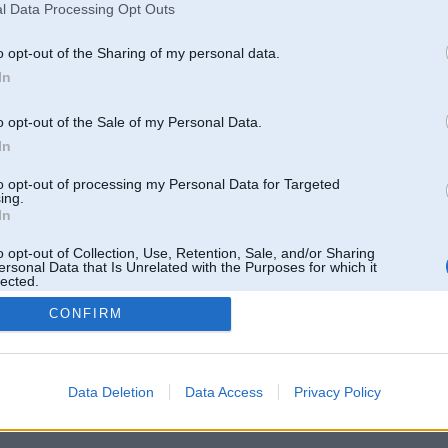
l Data Processing Opt Outs
o opt-out of the Sharing of my personal data.
In
o opt-out of the Sale of my Personal Data.
In
to opt-out of processing my Personal Data for Targeted
ing.
In
o opt-out of Collection, Use, Retention, Sale, and/or Sharing
ersonal Data that Is Unrelated with the Purposes for which it
lected.
Out
CONFIRM
 un nav saistīts ar
Galvena
|
Forums
|
Galerijas
|
Reģistrācija
|
Lietotaāji
|
Meklētājs
|
Reklā
Data Deletion
Data Access
Privacy Policy