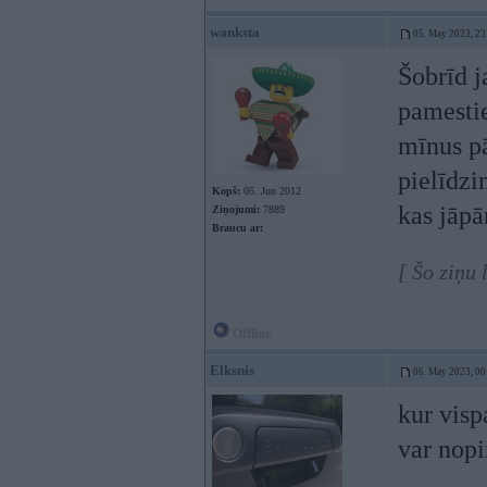
wanksta
05. May 2023, 23
Šobrīd j
pamesti
mīnus pā
pielīdzi
Kopš:
05. Jun 2012
kas jāpā
Ziņojumi:
7889
Braucu ar:
[ Šo ziņu
Offline
Elksnis
06. May 2023, 00
kur visp
var nopi