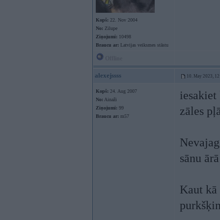
Kopš:
22. Nov 2004
No:
Zilupe
Ziņojumi:
10498
Braucu ar:
Latvijas veiksmes stāstu
Offline
alexejssss
10. May 2023, 12
Kopš:
24. Aug 2007
iesakiet
No:
Ainaži
zāles pļ
Ziņojumi:
99
Braucu ar:
m57
Nevajag 
sānu ārā
Kaut kā 
purkšķin