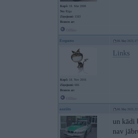
Kopš:
18. Mar 2008
No:
Rīga
Ziņojumi:
1583
Braucu ar:
Offline
Esspatss
06. May 2023, 17
Links
Kopš:
18. Nov 2016
Ziņojumi:
666
Braucu ar:
Offline
aaziits
06. May 2023, 22
un kādi 
nav jābr