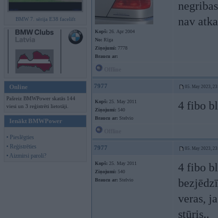
negribas
nav atka
BMW 7. sērija E38 facelift
Kopš:
26. Apr 2004
No:
Rīga
Ziņojumi:
7778
Braucu ar:
Offline
7977
Online
05. May 2023, 23
Pašreiz BMWPower skatās 144
Kopš:
25. May 2011
4 fibo b
viesi un 3 reģistrēti lietotāji.
Ziņojumi:
540
Braucu ar:
Stelvio
Ienākt BMWPower
Offline
• Pieslēgties
• Reģistrēties
7977
05. May 2023, 23
• Aizmirsi paroli?
Kopš:
25. May 2011
4 fibo b
Ziņojumi:
540
bezjēdzī
Braucu ar:
Stelvio
veras, j
stūris..