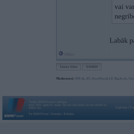
vai va
negrib
Labāk p
Offline
Jauna tēma
Atbildēt
Moderatori:
968-jk
,
AV
,
AiwaShuraLLP
,
BigArchi
,
Gir
Vortāls BMWPower.lv darbojas
kopš 2002. gada 14. maija. Tas nav auto klubs un nav saistīts ar
Galvena
|
Fo
BMW AG.
Par BMWPower
|
Kontakti
|
Reklāma