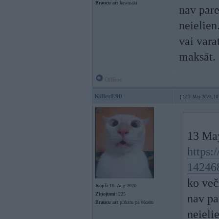
Braucu ar:
kawasaki
nav pare
neielien
vai vara
maksāt.
Offline
KillerE90
13. May 2023, 10
13 Ma
https:
14246
ko več
Kopš:
10. Aug 2020
Ziņojumi:
225
nav pa
Braucu ar:
pirkstu pa vēderu
neieli