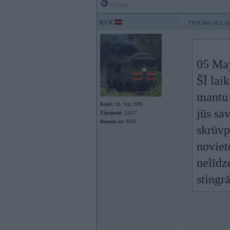
Offline
RVR
09. May 2023, 16
05 Ma
ŠĪ lai
mantu 
Kopš:
18. Sep 2008
jūs sav
Ziņojumi:
23127
Braucu ar:
RVR
skrūvp
noviet
nelīdz
stingr