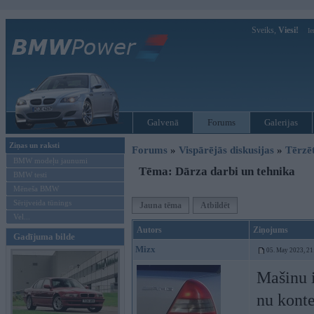
Sveiks,
Viesi!
Ie
Galvenā
Forums
Galerijas
Ziņas un raksti
Forums
»
Vispārējās diskusijas
»
Tērzē
BMW modeļu jaunumi
Tēma: Dārza darbi un tehnika
BMW testi
Mēneša BMW
Sērijveida tūnings
Jauna tēma
Atbildēt
Vel...
Autors
Ziņojums
Gadījuma bilde
Mizx
05. May 2023, 21
Mašinu i
nu konte