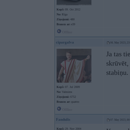
Kopš:
09. Oct 2012
No:
Rīga
Ziņojumi:
480
Braucu ar:
e39
Offline
cipargalva
06. May 2023, 23
Ja tas t
skrūvēt,
stabiņu.
Kopš:
07. Jul 2009
No:
Valmiera
Ziņojumi:
6752
Braucu ar:
quattro
Offline
Fandulis
07. May 2023, 00
Kopš:
29. Nov 2004