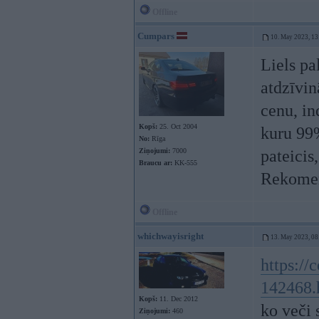
Offline
Cumpars
10. May 2023, 13
Liels pa
atdzīvin
cenu, in
Kopš:
25. Oct 2004
kuru 99%
No:
Rīga
Ziņojumi:
7000
pateicis
Braucu ar:
KK-555
Rekome
Offline
whichwayisright
13. May 2023, 08
https://
142468.
Kopš:
11. Dec 2012
ko veči 
Ziņojumi:
460