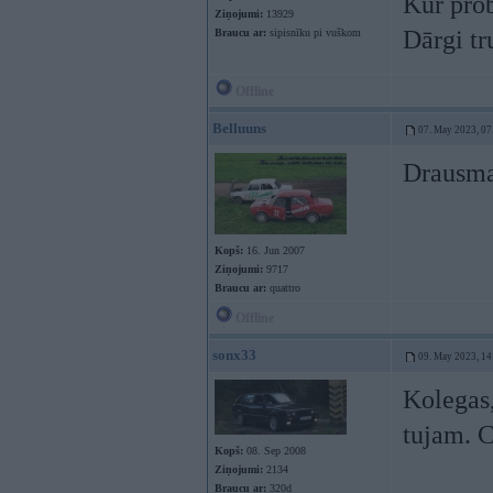
Kur prob
Ziņojumi:
13929
Dārgi tr
Braucu ar:
sipisnīku pi vuškom
Offline
Belluuns
07. May 2023, 07
Drausmas
Kopš:
16. Jun 2007
Ziņojumi:
9717
Braucu ar:
quattro
Offline
sonx33
09. May 2023, 14
Kolegas,
tujam. C
Kopš:
08. Sep 2008
Ziņojumi:
2134
Braucu ar:
320d