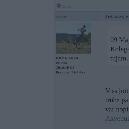
Offline
barney
09. May 2023, 16
09 Ma
Kolega
tujam.
Kopš:
20. Oct 2011
No:
Rīga
Ziņojumi:
526
Braucu ar:
i3 & Subaru
Viss ļoi
truba pa
var nopir
Akveduk