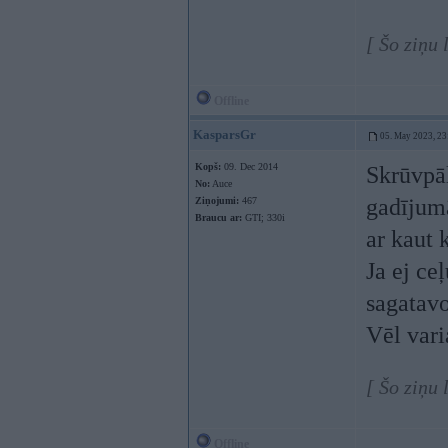
[ Šo ziņu
Offline
KasparsGr
05. May 2023, 23
Kopš:
09. Dec 2014
Skrūvpāļ
No:
Auce
gadījum
Ziņojumi:
467
Braucu ar:
GTI; 330i
ar kaut 
Ja ej c
sagatavot
Vēl vari
[ Šo ziņu
Offline