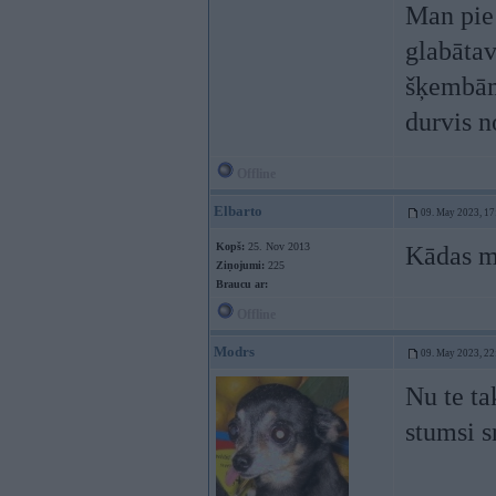
Man pie
glabātav
šķembām,
durvis n
Offline
Elbarto
09. May 2023, 17
Kopš:
25. Nov 2013
Kādas mo
Ziņojumi:
225
Braucu ar:
Offline
Modrs
09. May 2023, 22
Nu te ta
stumsi 