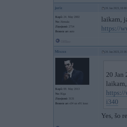
juriz
20. Jan 2023, 18:08
Kopš:
24. May 2002
laikam, j
No:
Jūrmala
https://
Ziņojumi:
2754
Braucu ar:
auto
Offline
Mixzzz
20. Jan 2023, 22:36
20 Jan 
laikam,
Kopš:
09. May 2013
https:/
No:
Rīga
Ziņojumi:
3131
i340
Braucu ar:
e34 un e91 kuuc
Yes, šo r