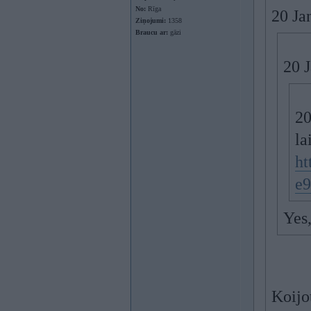
No:
Rīga
20 Ja
Ziņojumi:
1358
Braucu ar:
gāzi
20 
20
la
ht
e9
Yes,
Koijo