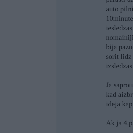
auto piln
10minutes
iesledzas
nomainiji
bija pazu
sorit lid
izsledzas 
Ja saprot
kad aizbr
ideja kap
Ak ja 4.p