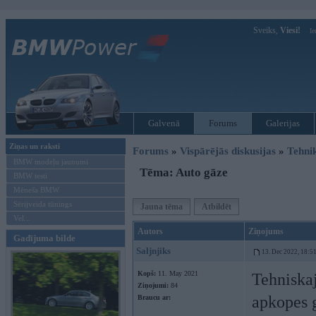
Sveiks,
Viesi!
Ie
Galvenā
Forums
Galerijas
Ziņas un raksti
Forums
»
Vispārējās diskusijas
»
Tehni
BMW modeļu jaunumi
Tēma: Auto gāze
BMW testi
Mēneša BMW
Sērijveida tūnings
Jauna tēma
Atbildēt
Vel...
Autors
Ziņojums
Gadījuma bilde
Saljnjiks
13. Dec 2022, 18:5
Kopš:
11. May 2021
Tehniskaj
Ziņojumi:
84
apkopes g
Braucu ar: