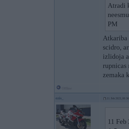
Atradi 
neesmu 
PM
Atkariba 
scidro, ar
izlidoja 
rupnicas 
zemaka ka
Offline
ezis_
11. Feb 2023, 00:36
11 Feb