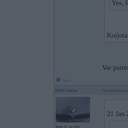
Yes, 
Koijota
Var pain
Offline
BMW-Valcha
21. Jan 2023, 19:53
21 Jan 
Kopš:
09. Sep 2006