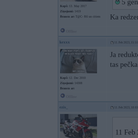
5 gen
Kopš:
13. May 2017
Ziņojumi:
1419
Ka redze
Braucu ar:
T@C- R6 un citiem
Offline
kexxx
11. Feb 2023, 15:51
Ja redukt
tas pečkai
Kopš:
12. Dec 2010
Ziņojumi:
14308
Braucu ar:
Offline
ezis_
11. Feb 2023, 18:03
11 Feb