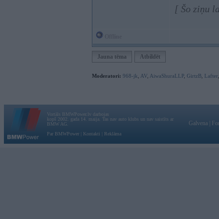
[ Šo ziņu 
Offline
Jauna tēma
Atbildēt
Moderatori:
968-jk
,
AV
,
AiwaShuraLLP
,
GirtzB
,
Lafter
Vortāls BMWPower.lv darbojas
kopš 2002. gada 14. maija. Tas nav auto klubs un nav saistīts ar
Galvena
|
Fo
BMW AG.
Par BMWPower
|
Kontakti
|
Reklāma