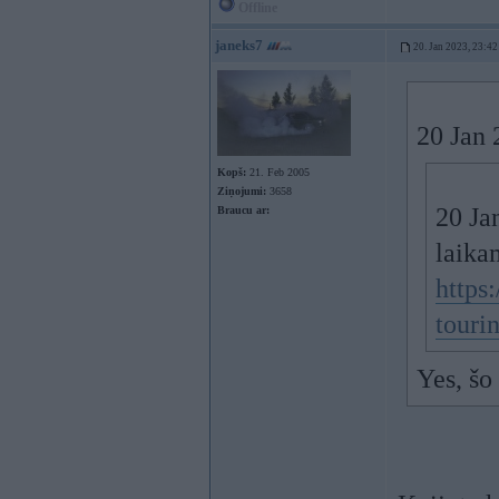
Offline
janeks7
20. Jan 2023, 23:42
20 Jan 
Kopš:
21. Feb 2005
Ziņojumi:
3658
20 Ja
Braucu ar:
laika
https
touri
Yes, šo