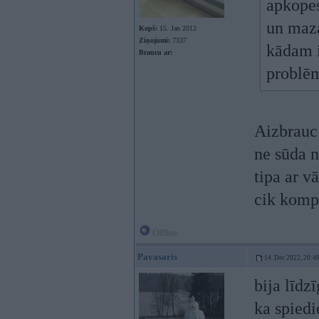
apkopes
un maza
Kopš:
15. Jan 2012
Ziņojumi:
7337
kādam i
Braucu ar:
problēm
Aizbrauc 
ne sūda n
tipa ar v
cik kompe
Offline
Pavasaris
14. Dec 2022, 20:4
bija līdz
ka spiedi