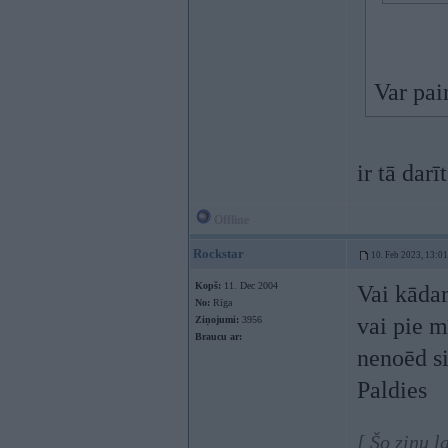
Var pai
ir tā darīt
Offline
Rockstar
10. Feb 2023, 13:01
Kopš:
11. Dec 2004
Vai kādam
No:
Rīga
vai pie 
Ziņojumi:
3956
Braucu ar:
nenoēd s
Paldies
[ Šo ziņu l