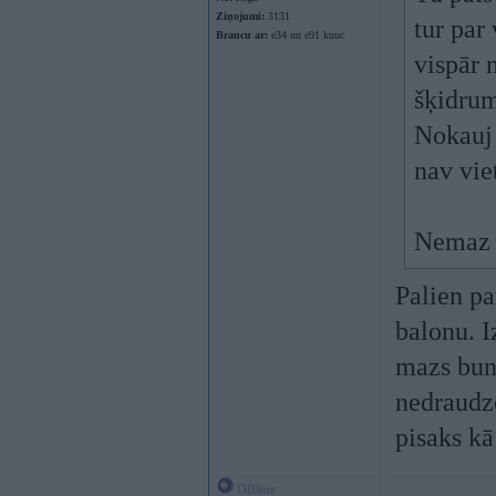
Ziņojumi:
3131
tur par
Braucu ar:
e34 un e91 kuuc
vispār 
šķidrum
Nokauj 
nav vie
Nemaz n
Palien pa
balonu. I
mazs bund
nedraudzē
pisaks kā
Offline