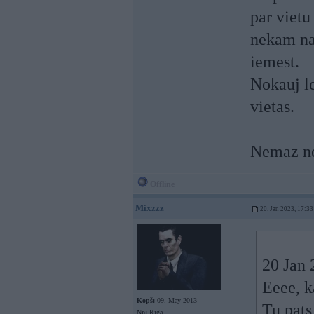
par vietu
nekam nav
iemest.
Nokauj l
vietas.
Nemaz ner
Offline
Mixzzz
20. Jan 2023, 17:33
20 Jan 
Eeee, k
Kopš:
09. May 2013
Tu pats 
No:
Rīga