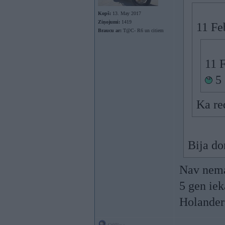
Kopš:
13. May 2017
Ziņojumi:
1419
11 Fe
Braucu ar:
T@C- R6 un citiem
11 
5 
Ka re
Bija do
Nav nema
5 gen iek
Holander