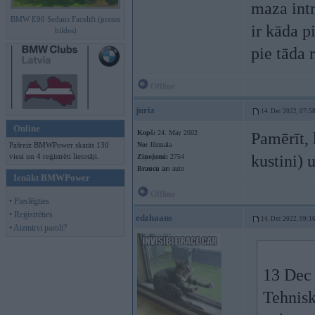
maza intr
BMW E90 Sedans Facelift (preses
ir kāda p
bildes)
pie tāda 
Offline
juriz
14. Dec 2022, 07:5
Online
Kopš:
24. May 2002
Pamērīt, 
Pašreiz BMWPower skatās 130
No:
Jūrmala
viesi un 4 reģistrēti lietotāji.
kustini) 
Ziņojumi:
2754
Braucu ar:
auto
Ienākt BMWPower
Offline
• Pieslēgties
• Reģistrēties
edzhaans
14. Dec 2022, 09:1
• Aizmirsi paroli?
13 Dec
Tehnisk