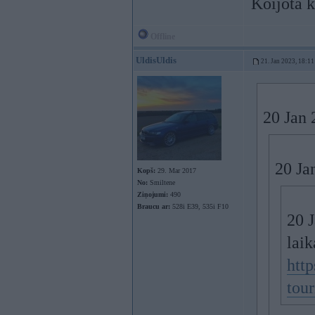
Koijota k
Offline
UldisUldis
21. Jan 2023, 18:11
20 Jan 
20 Ja
Kopš:
29. Mar 2017
No:
Smiltene
Ziņojumi:
490
Braucu ar:
528i E39, 535i F10
20 
laik
htt
tou