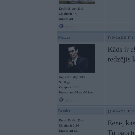
Kopš:
08. Apr 2013
Ziņojumi:
477
Braucu ar:
Offline
Mixzzz
20. Jan 2023, 17:24
Kāds ir e
redzējis 
Kopš:
09. May 2013
No:
Rīga
Ziņojumi:
3131
Braucu ar:
e34 un e91 kuuc
Offline
Bender
20. Jan 2023, 17:29
Kopš:
30. Oct 2014
Eeee, ka
Ziņojumi:
2196
Tu pats to
Braucu ar:
E91