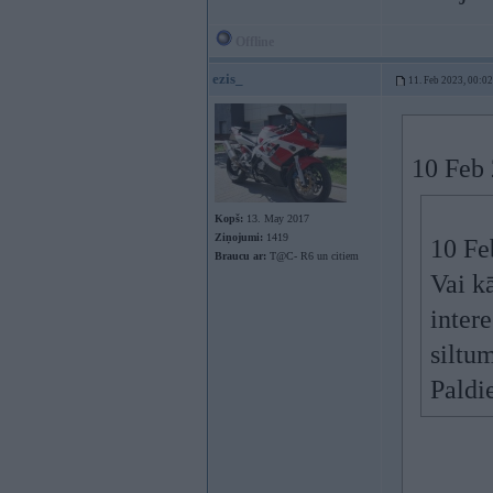
Offline
ezis_
11. Feb 2023, 00:02
10 Feb
Kopš:
13. May 2017
Ziņojumi:
1419
10 Fe
Braucu ar:
T@C- R6 un citiem
Vai k
inter
siltu
Paldi