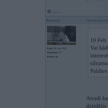
Offline
Pavasaris
10. Feb 2023, 14:20
10 Feb
Vai kād
Kopš:
08. Apr 2013
Ziņojumi:
477
interes
Braucu ar:
siltumu
Paldies
Atradi ku
dzirdējis