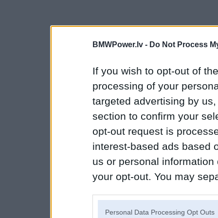
BMWPower.lv -
Do Not Process My
If you wish to opt-out of the
processing of your personal
targeted advertising by us
section to confirm your sel
opt-out request is proces
interest-based ads based o
us or personal information d
your opt-out. You may separ
disclosure of your personal
IAB’s list of downstream pa
Personal Data Processing Opt Outs