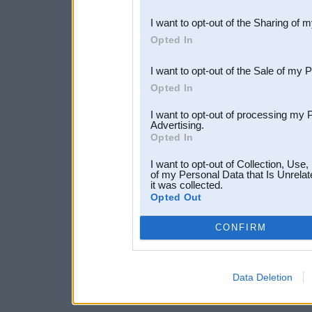
also be disclosed by us to 
I want to opt-out of the Sharing of 
Downstream Participants
th
Opted In
third parties.
I want to opt-out of the Sale of my 
Opted In
I want to opt-out of processing my 
Advertising.
Opted In
I want to opt-out of Collection, Use
of my Personal Data that Is Unrelat
it was collected.
Opted Out
CONFIRM
Data Deletion