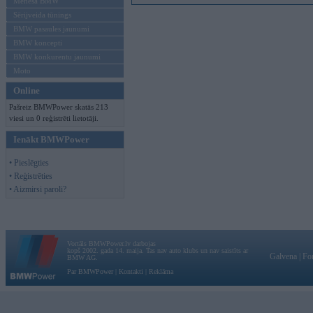
Mēneša BMW
Sērijveida tūnings
BMW pasaules jaunumi
BMW koncepti
BMW konkurentu jaunumi
Moto
Online
Pašreiz BMWPower skatās 213
viesi un 0 reģistrēti lietotāji.
Ienākt BMWPower
• Pieslēgties
• Reģistrēties
• Aizmirsi paroli?
Vortāls BMWPower.lv darbojas
kopš 2002. gada 14. maija. Tas nav auto klubs un nav saistīts ar
Galvena
|
Fo
BMW AG.
Par BMWPower
|
Kontakti
|
Reklāma