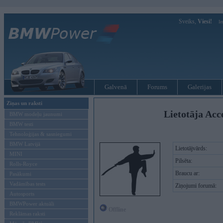
Sveiks,
Viesi!
Ie
Galvenā
Forums
Galerijas
Ziņas un raksti
Lietotāja Acc
BMW modeļu jaunumi
BMW testi
Tehnoloģijas & sasniegumi
BMW Latvijā
Lietotājvārds:
MINI
Pilsēta:
Rolls-Royce
Braucu ar:
Pasākumi
Vadāmības tests
Ziņojumi forumā:
Autosports
BMWPower aktuāli
Offline
Reklāmas raksti