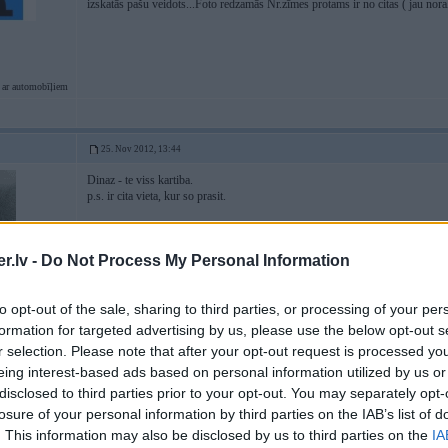
izskatās pašu veidots...Foto redzamās Nr.zīmes protams ir no citas ( jau nora
 ar automobīļiem
25. Nov 2012, 13:44
Dinaz - te viss kartiba.
p.s. ir cita vieta, kur so prasit.
.lv -
Do Not Process My Personal Information
to opt-out of the sale, sharing to third parties, or processing of your per
formation for targeted advertising by us, please use the below opt-out s
r selection. Please note that after your opt-out request is processed y
eing interest-based ads based on personal information utilized by us or
disclosed to third parties prior to your opt-out. You may separately opt-
25. Nov 2012, 13:48
losure of your personal information by third parties on the IAB’s list of
. This information may also be disclosed by us to third parties on the
IA