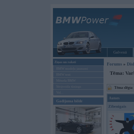
Galvenā
Ziņas un raksti
Forums
»
Dis
BMW modeļu jaunumi
Tēma: Varb
BMW testi
Mēneša BMW
Sērijveida tūnings
Tēma slēgta
Vel...
Autors
Gadījuma bilde
Zibenigais