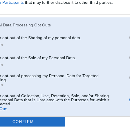
25 Nov 2012, 13:44:05 Kuklasklans rakstīja:
Participants
that may further disclose it to other third parties.
Dinaz - te viss kartiba.
p.s. ir cita vieta, kur so prasit.
l Data Processing Opt Outs
Ko nozīmē - Dinaz un kur tad vēl lai jautā ?
o opt-out of the Sharing of my personal data.
 ar automobīļiem
In
25. Nov 2012, 13:49
o opt-out of the Sale of my Personal Data.
tipa te prasīt
In
to opt-out of processing my Personal Data for Targeted
ing.
In
o opt-out of Collection, Use, Retention, Sale, and/or Sharing
ersonal Data that Is Unrelated with the Purposes for which it
lected.
Out
CONFIRM
25. Nov 2012, 13:49