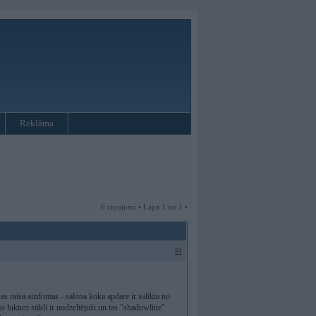
Reklāma
6 ziņojumi • Lapa 1 no 1 •
#1
,kas raisa aizdomas - salona koka apdare ir salikta no
o lukturi stikli ir nodzeltējuši un tas "shadowline"