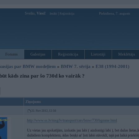
Sveiks,
Viesi!
|
Piektdiena, 7. augusts
Ienākt
Reģistrācija
Forums
Galerijas
Reģistrācija
Lietotāji
Meklētājs
kusijas par BMW modeļiem
»
BMW 7. sērija
»
E38 (1994-2001)
ūt kāds zina par šo 730d ko vairāk ?
Ziņojums
25. Nov 2012, 12:50
http://www.ss.lv/msg/lv/transport/cars/bmw/730/bgmme.html
Uz vietas jau apskatījām, izskatās jau labi ( aizdomīgi labi ), bet dažas lietas
dažādiem komplektiem, ādas beņķi ar' ļoti labā stāvoklī, tajā pat laikā priekšēj