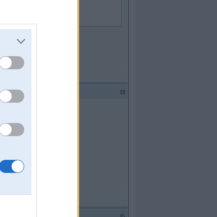
#4
#5