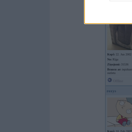
Kopš:
22. Jun 2002
No:
Rīga
Ziņojumi:
31536
Braucu ar:
iepirkum
outletu
Offline
roxys
Kopš:
10. Feb 2007