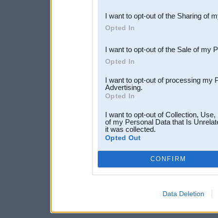
also be disclosed by us to 
I want to opt-out of the Sharing of 
Downstream Participants
th
Opted In
third parties.
I want to opt-out of the Sale of my 
Opted In
I want to opt-out of processing my 
Advertising.
Opted In
I want to opt-out of Collection, Use
of my Personal Data that Is Unrelat
it was collected.
Opted Out
CONFIRM
Data Deletion