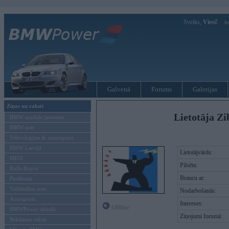
Sveiks,
Viesi!
Ie
Galvenā
Forums
Galerijas
Ziņas un raksti
Lietotāja Zi
BMW modeļu jaunumi
BMW testi
Tehnoloģijas & sasniegumi
BMW Latvijā
Lietotājvārds:
MINI
Pilsēta:
Rolls-Royce
Braucu ar:
Pasākumi
Vadāmības tests
Nodarbošanās:
Autosports
Intereses:
Offline
BMWPower aktuāli
Ziņojumi forumā:
Reklāmas raksti