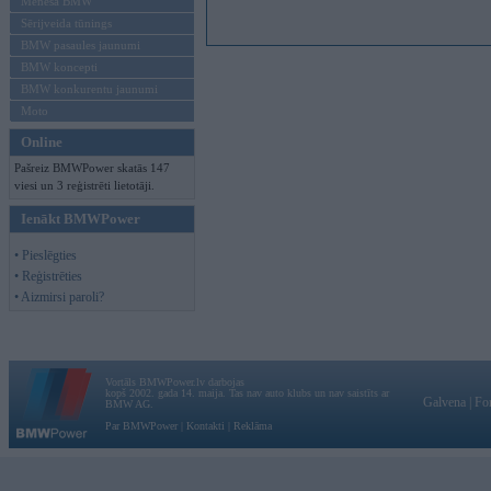
Mēneša BMW
Sērijveida tūnings
BMW pasaules jaunumi
BMW koncepti
BMW konkurentu jaunumi
Moto
Online
Pašreiz BMWPower skatās 147
viesi un 3 reģistrēti lietotāji.
Ienākt BMWPower
• Pieslēgties
• Reģistrēties
• Aizmirsi paroli?
Vortāls BMWPower.lv darbojas
kopš 2002. gada 14. maija. Tas nav auto klubs un nav saistīts ar
Galvena
|
Fo
BMW AG.
Par BMWPower
|
Kontakti
|
Reklāma