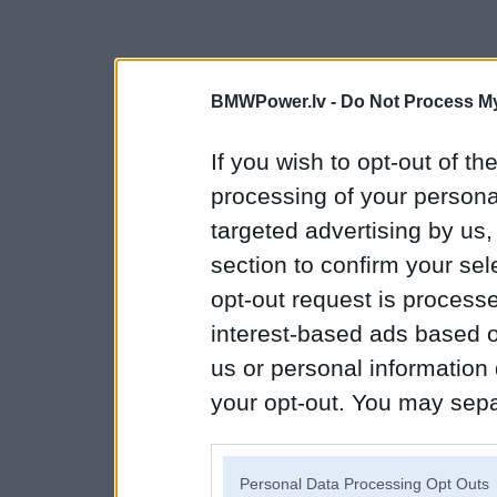
BMWPower.lv -
Do Not Process My
If you wish to opt-out of the
processing of your personal
targeted advertising by us
section to confirm your sel
opt-out request is proces
interest-based ads based o
us or personal information d
your opt-out. You may separ
disclosure of your personal
IAB’s list of downstream pa
Personal Data Processing Opt Outs