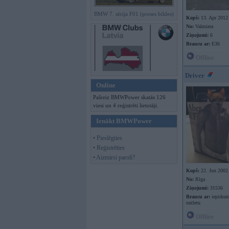
BMW 7. sērija F01 (preses bildes)
Kopš:
13. Apr 2012
No:
Valmiera
Ziņojumi:
6
Braucu ar:
E36
Offline
Driver
Online
Pašreiz BMWPower skatās 126
viesi un 4 reģistrēti lietotāji.
Ienākt BMWPower
• Pieslēgties
• Reģistrēties
• Aizmirsi paroli?
Kopš:
22. Jun 2002
No:
Rīga
Ziņojumi:
31536
Braucu ar:
iepirkum
outletu
Offline