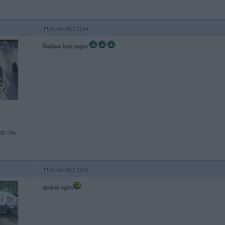
31. Oct 2012, 22:54
Baidaas bazt nagus
8 730i,
31. Oct 2012, 22:55
apskati ogles