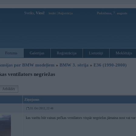
Sveiks,
Viesi!
|
Piektdiena, 7. augusts
Ienākt
Reģistrācija
Forums
Galerijas
Reģistrācija
Lietotāji
Meklētājs
kusijas par BMW modeļiem
»
BMW 3. sērija
»
E36 (1990-2000)
as ventilators negriežas
Atbildēt
Ziņojums
31. Oct 2012, 22:46
kas varētu būt vainas pečkas ventilators vispār negriežas.jāmaina nost vai var