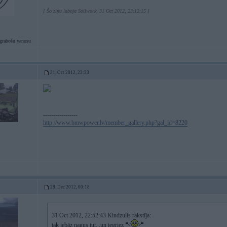
[ Šo ziņu laboja Soilwork, 31 Oct 2012, 23:12:15 ]
grabošu vanosu
31. Oct 2012, 23:33
-----------------
http://www.bmwpower.lv/member_gallery.php?gal_id=8220
28. Dec 2012, 00:18
31 Oct 2012, 22:52:43 Kindzulis rakstīja:
tak iebāz nagus tur...un iegriez