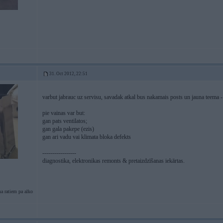
31. Oct 2012, 22:51
varbut jabrauc uz servisu, savadak atkal bus nakamais posts un jauna teema -
pie vainas var but:
gan pats ventilatos;
gan gala pakepe (ezis)
gan ari vadu vai klimata bloka defekts
-----------------
diagnostika, elektronikas remonts & pretaizdzīšanas iekārtas.
a ratiem pa alko