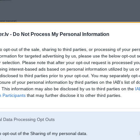
ger,passerati
.lv -
Do Not Process My Personal Information
31. Oct 2012, 22:58
to opt-out of the sale, sharing to third parties, or processing of your per
formation for targeted advertising by us, please use the below opt-out s
31 Oct 2012, 22:55:19 ziema rakstīja:
r selection. Please note that after your opt-out request is processed y
apskati ogles
eing interest-based ads based on personal information utilized by us or
disclosed to third parties prior to your opt-out. You may separately opt-
losure of your personal information by third parties on the IAB’s list of
ir OK
. This information may also be disclosed by us to third parties on the
IA
Participants
that may further disclose it to other third parties.
l Data Processing Opt Outs
31. Oct 2012, 23:04
o opt-out of the Sharing of my personal data.
31 Oct 2012, 22:58:10 Kindzulis rakstīja: