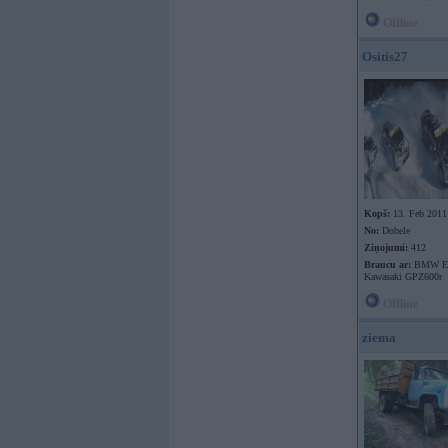
Offline
Ositis27
Kopš:
13. Feb 2011
No:
Dobele
Ziņojumi:
412
Braucu ar:
BMW E3
Kawasaki GPZ600r
Offline
ziema