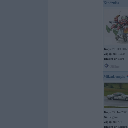
Kindzulis
Kopš:
22. Oct 2002
Ziņojumi:
15390
Braucu ar:
530d
Offline
MilzuLempis
Kopš:
22. Jan 2008
No:
Jelgava
Ziņojumi:
754
Braucu ar:
Seļarku.