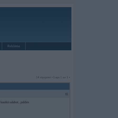
Reklāma
14 ziņojumi • Lapa 1 no 1 •
#1
 kautkā salabot...paldies