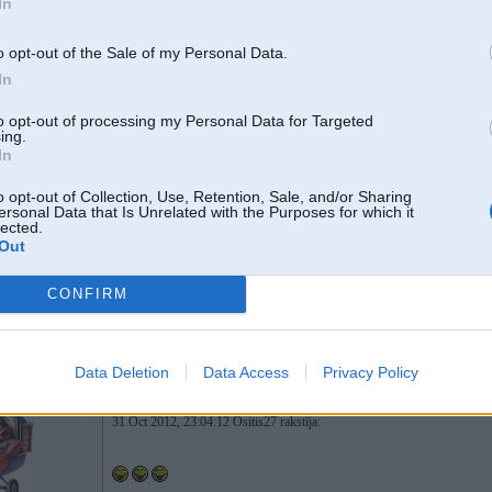
In
31 Oct 2012, 22:55:19 ziema rakstīja:
o opt-out of the Sale of my Personal Data.
apskati ogles
In
to opt-out of processing my Personal Data for Targeted
ing.
ir OK
In
8 730i,
[IMG]
http://www.commodityonline.com/images/2128534175508e4a4d0
o opt-out of Collection, Use, Retention, Sale, and/or Sharing
ersonal Data that Is Unrelated with the Purposes for which it
lected.
Out
[ Šo ziņu laboja Ositis27, 31 Oct 2012, 23:04:31 ]
CONFIRM
31. Oct 2012, 23:07
Data Deletion
Data Access
Privacy Policy
31 Oct 2012, 23:04:12 Ositis27 rakstīja: