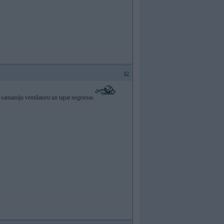
#2
 samainiju ventilatoru un tapat negriezas