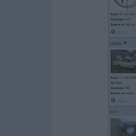
Kopš:
20. Jul 2010
Ziņojumi:
1537
Braucu ar:
N46 un 
Offline
lapsins
Kopš:
17. Feb 2010
No:
Rīga
Ziņojumi:
900
Braucu ar:
subaru
Offline
kri7s