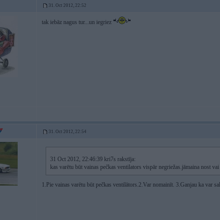
31. Oct 2012, 22:52
tak iebāz nagus tur...un iegriez
31. Oct 2012, 22:54
31 Oct 2012, 22:46:39 kri7s rakstīja:
kas varētu būt vainas pečkas ventilators vispār negriežas.jāmaina nost vai 
1.Pie vainas varētu būt pečkas ventilātors.2.Var nomainīt. 3.Ganjau ka var s