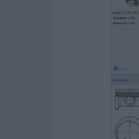
Kopš:
22. Oct 2002
Ziņojumi:
15390
Braucu ar:
530d
Offline
Soilwork