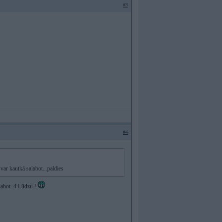
#3
#4
var kautkā salabot...paldies
alabot. 4.Lūdzu !