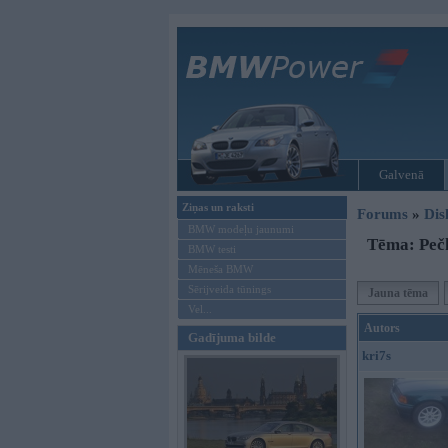
Galvenā
Ziņas un raksti
Forums
»
Dis
BMW modeļu jaunumi
Tēma: Pečk
BMW testi
Mēneša BMW
Sērijveida tūnings
Jauna tēma
Vel...
Autors
Gadījuma bilde
kri7s