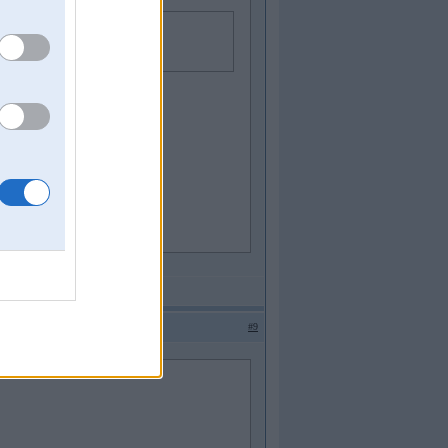
43e6.jpg
#9