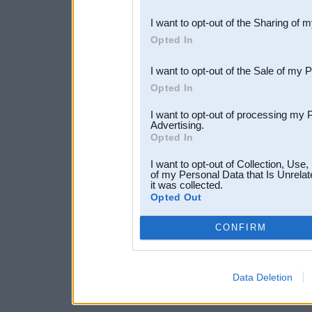
also be disclosed by us to 
I want to opt-out of the Sharing of 
Downstream Participants
th
Opted In
third parties.
I want to opt-out of the Sale of my 
Opted In
I want to opt-out of processing my 
Advertising.
Opted In
I want to opt-out of Collection, Use
of my Personal Data that Is Unrelat
it was collected.
Opted Out
CONFIRM
Data Deletion