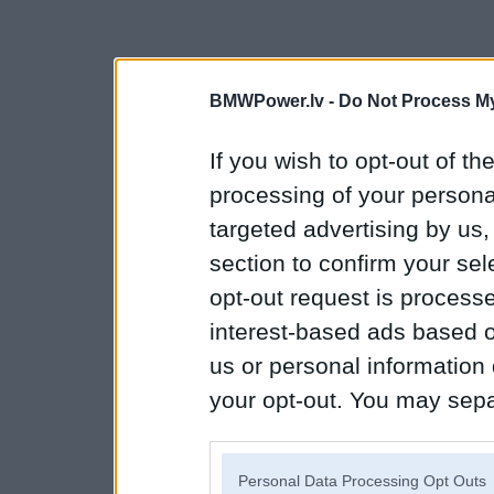
BMWPower.lv -
Do Not Process My
If you wish to opt-out of the
processing of your personal
targeted advertising by us
section to confirm your sel
opt-out request is proces
interest-based ads based o
us or personal information d
your opt-out. You may separ
disclosure of your personal
IAB’s list of downstream pa
Personal Data Processing Opt Outs