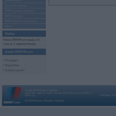
Mēneša BMW
Sērijveida tūnings
BMW pasaules jaunumi
BMW koncepti
BMW konkurentu jaunumi
Moto
Online
Pašreiz BMWPower skatās 211
viesi un 5 reģistrēti lietotāji.
Ienākt BMWPower
• Pieslēgties
• Reģistrēties
• Aizmirsi paroli?
Vortāls BMWPower.lv darbojas
kopš 2002. gada 14. maija. Tas nav auto klubs un nav saistīts ar
Galvena
|
Fo
BMW AG.
Par BMWPower
|
Kontakti
|
Reklāma