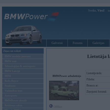
Sveiks,
Viesi!
Ie
Galvenā
Forums
Galerijas
Ziņas un raksti
Lietotāja l
BMW modeļu jaunumi
BMW testi
Tehnoloģijas & sasniegumi
BMW Latvijā
Lietotājvārds:
MINI
BMWPower atbalstītājs
Pilsēta:
Rolls-Royce
Braucu ar:
Pasākumi
Vadāmības tests
Ziņojumi forumā:
Autosports
BMWPower aktuāli
Reklāmas raksti
Offline