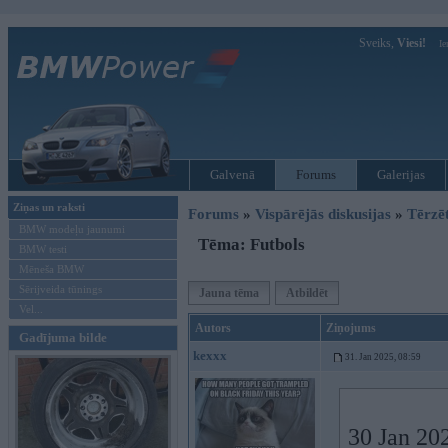
Sveiks,
Viesi!
Ie
Galvenā
Forums
Galerijas
Ziņas un raksti
Forums
»
Vispārējās diskusijas
»
Tērzē
BMW modeļu jaunumi
Tēma: Futbols
BMW testi
Mēneša BMW
Sērijveida tūnings
Jauna tēma
Atbildēt
Vel...
Autors
Ziņojums
Gadījuma bilde
kexxx
31. Jan 2025, 08:59
30 Jan 20