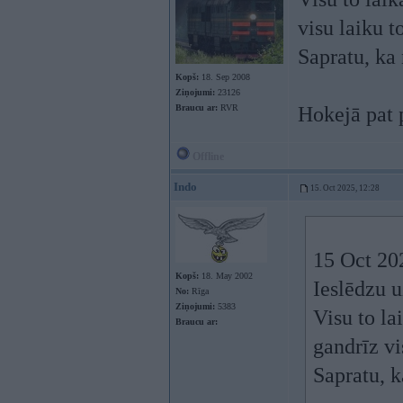
visu laiku t
Sapratu, ka 
Kopš:
18. Sep 2008
Ziņojumi:
23126
Braucu ar:
RVR
Hokejā pat 
Offline
Indo
15. Oct 2025, 12:28
15 Oct 20
Kopš:
18. May 2002
Ieslēdzu u
No:
Rīga
Ziņojumi:
5383
Visu to la
Braucu ar:
gandrīz vi
Sapratu, k