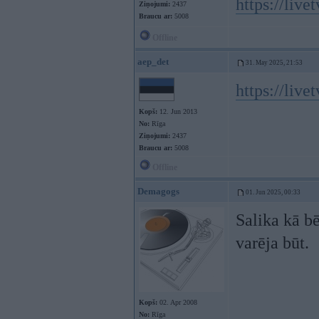
https://livet
Ziņojumi:
2437
Braucu ar:
5008
Offline
aep_det
31. May 2025, 21:53
https://liv
Kopš:
12. Jun 2013
No:
Rīga
Ziņojumi:
2437
Braucu ar:
5008
Offline
Demagogs
01. Jun 2025, 00:33
Salika kā bē
varēja būt.
Kopš:
02. Apr 2008
No:
Rīga