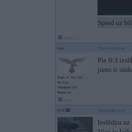
Spied uz bi
Offline
Indo
15. Oct 2025, 11:43
Pie 0:3 izsl
jums ir sūds
Kopš:
18. May 2002
No:
Rīga
Ziņojumi:
5383
Braucu ar:
Offline
RVR
15. Oct 2025, 12:13
Ieslēdzu uz 
Visu to lai