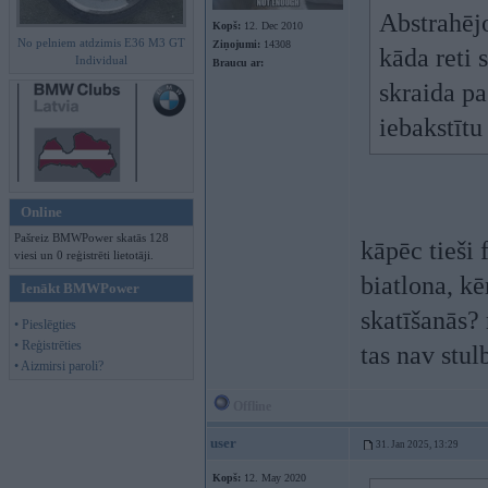
Abstrahējo
Kopš:
12. Dec 2010
No pelniem atdzimis E36 M3 GT
Ziņojumi:
14308
kāda reti 
Individual
Braucu ar:
skraida pa
iebakstītu
Online
Pašreiz BMWPower skatās 128
kāpēc tieši 
viesi un 0 reģistrēti lietotāji.
biatlona, kē
Ienākt BMWPower
skatīšanās?
• Pieslēgties
• Reģistrēties
tas nav stul
• Aizmirsi paroli?
Offline
user
31. Jan 2025, 13:29
Kopš:
12. May 2020