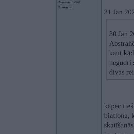
Ziņojumi:
14548
Braucu ar:
31 Jan 20
30 Jan 
Abstrahē
kaut kād
negudri 
divas re
kāpēc tieš
biatlona, 
skatīšanā