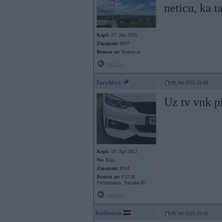
neticu, ka t
Kopš:
27. Jun 2005
Ziņojumi:
8907
Braucu ar:
Braucu ar
Offline
Jurchixx
09. Jul 2025, 23:08
Uz tv vnk p
Kopš:
19. Apr 2012
No:
Rīga
Ziņojumi:
8341
Braucu ar:
F32 M
Performance, Yamaha R1
Offline
badmoon
09. Jul 2025, 23:26