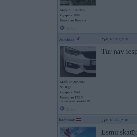
Kopš:
27. Jun 2005
Ziņojumi:
8907
Braucu ar:
Braucu ar
Offline
Jurchixx
09. Jul 2025, 22:58
Tur nav ies
Kopš:
19. Apr 2012
No:
Rīga
Ziņojumi:
8341
Braucu ar:
F32 M
Performance, Yamaha R1
Offline
badmoon
09. Jul 2025, 23:06
Esmu skatīj