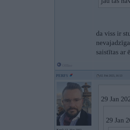
jau tas na
da viss ir st
nevajadzīgas
saistītas ar
Offline
PERFS
02. Feb 2025, 16:53
29 Jan 20
29 Jan 
Kopš:
13. May 2002