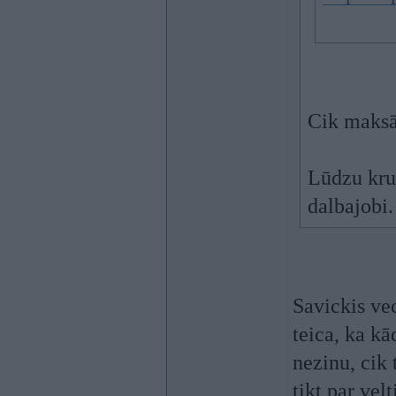
Cik maksā
Lūdzu krut
dalbajobi.
Savickis vec
teica, ka kā
nezinu, cik 
tikt par vel