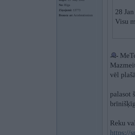
No:
Rīga
28 Jan
Ziņojumi:
13773
Braucu ar:
Accelerationism
Visu m
MeT
Mazmeita
vēl plaš
palasot š
brīnišķī
Reku val
https://