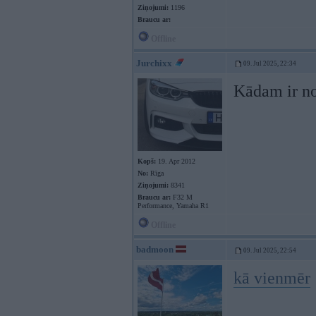
Ziņojumi:
1196
Braucu ar:
Offline
Jurchixx
09. Jul 2025, 22:34
Kādam ir no
Kopš:
19. Apr 2012
No:
Rīga
Ziņojumi:
8341
Braucu ar:
F32 M
Performance, Yamaha R1
Offline
badmoon
09. Jul 2025, 22:54
kā vienmēr