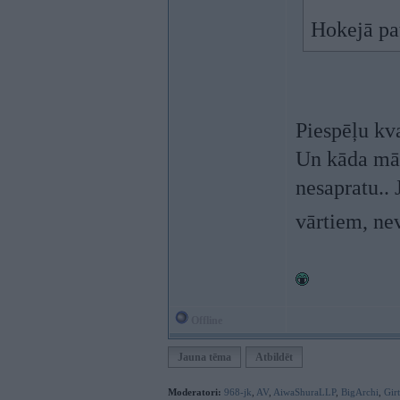
Hokejā pat
Piespēļu kva
Un kāda mār
nesapratu..
vārtiem, ne
Offline
Jauna tēma
Atbildēt
Moderatori:
968-jk
,
AV
,
AiwaShuraLLP
,
BigArchi
,
Gir