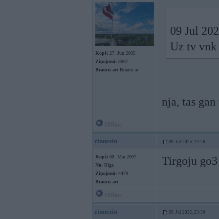
09 Jul 20
Uz tv vnk
Kopš:
27. Jun 2005
Ziņojumi:
8907
Braucu ar:
Braucu ar
nja, tas gan
Offline
zinnezin
09. Jul 2025, 23:28
Kopš:
08. Mar 2007
Tirgoju go3 
No:
Rīga
Ziņojumi:
4479
Braucu ar:
Offline
zinnezin
09. Jul 2025, 23:30