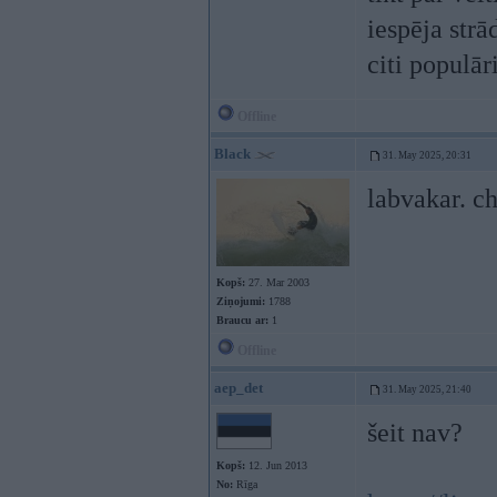
iespēja str
citi populār
Offline
Black
31. May 2025, 20:31
labvakar. c
Kopš:
27. Mar 2003
Ziņojumi:
1788
Braucu ar:
1
Offline
aep_det
31. May 2025, 21:40
šeit nav?
Kopš:
12. Jun 2013
No:
Rīga