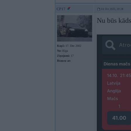
CP17
14. Oct 2025, 20:28
Nu būs kāds
Kopš:
17. Dec 2002
No:
Rīga
Ziņojumi:
17
Braucu ar: