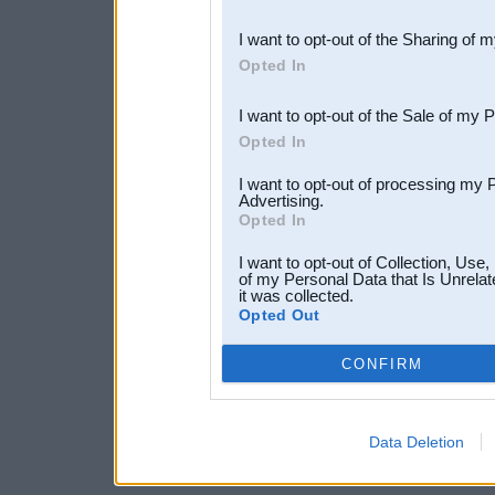
also be disclosed by us to 
I want to opt-out of the Sharing of 
Downstream Participants
th
Opted In
third parties.
I want to opt-out of the Sale of my 
Opted In
I want to opt-out of processing my 
Advertising.
Opted In
I want to opt-out of Collection, Use
of my Personal Data that Is Unrelat
it was collected.
Opted Out
CONFIRM
Data Deletion