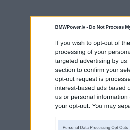
BMWPower.lv -
Do Not Process My
If you wish to opt-out of the
processing of your personal
targeted advertising by us
section to confirm your sel
opt-out request is proces
interest-based ads based o
us or personal information d
your opt-out. You may separ
disclosure of your personal
IAB’s list of downstream pa
Personal Data Processing Opt Outs