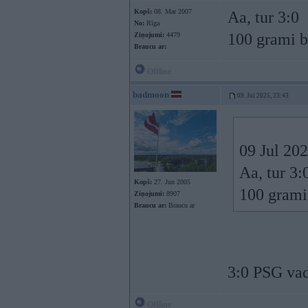
Kopš:
08. Mar 2007
Aa, tur 3:0
No:
Rīga
100 grami b
Ziņojumi:
4479
Braucu ar:
Offline
badmoon
09. Jul 2025, 23:43
09 Jul 20
Aa, tur 3:
Kopš:
27. Jun 2005
100 grami
Ziņojumi:
8907
Braucu ar:
Braucu ar
3:0 PSG va
Offline