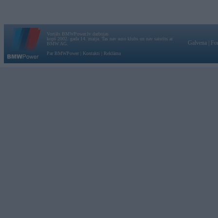
Vortāls BMWPower.lv darbojas
kopš 2002. gada 14. maija. Tas nav auto klubs un nav saistīts ar
Galvena
|
Fo
BMW AG.
Par BMWPower
|
Kontakti
|
Reklāma