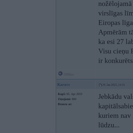
nožēlojamā 
virslīgas lī
Eiropas līga
Apmērām tāp
ka esi 27 la
Visu cieņu 
ir konkurēts
Offline
Karavs
29. Jan 2025, 14:31
Kopš:
05. Apr 2019
Jebkādu vals
Ziņojumi:
884
kapitālsabi
Braucu ar:
kuriem nav i
lūdzu...