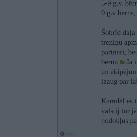
5-9 g.v. bēr
9 g.v bērns,
Šobrīd daļa 
treniņu apm
partneri, b
bērnu
Ja i
un ekipējuma
izaug par l
Kamdēl es to
valstij tur 
nodokļus pa
Offline