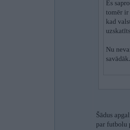
Es sapro
tomēr ir
kad vals
uzskatīts
Nu nevar 
savādāk
Šādus apgalv
par futbolu