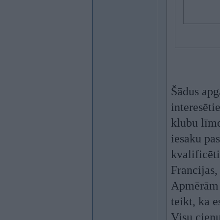
Šādus apga
interesēti
klubu līm
iesaku pas
kvalificēt
Francijas, 
Apmērām t
teikt, ka 
Visu cieņ