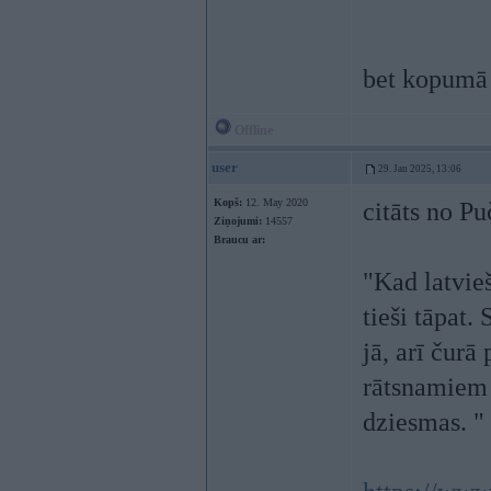
bet kopumā 
Offline
user
29. Jan 2025, 13:06
Kopš:
12. May 2020
citāts no P
Ziņojumi:
14557
Braucu ar:
"Kad latvie
tieši tāpat.
jā, arī čurā
rātsnamiem k
dziesmas. "