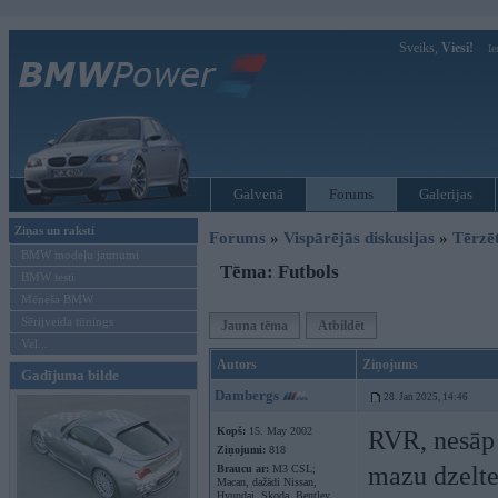
Sveiks,
Viesi!
Ie
Galvenā
Forums
Galerijas
Ziņas un raksti
Forums
»
Vispārējās diskusijas
»
Tērzē
BMW modeļu jaunumi
Tēma: Futbols
BMW testi
Mēneša BMW
Sērijveida tūnings
Jauna tēma
Atbildēt
Vel...
Autors
Ziņojums
Gadījuma bilde
Dambergs
28. Jan 2025, 14:46
Kopš:
15. May 2002
RVR, nesāp 
Ziņojumi:
818
mazu dzelt
Braucu ar:
M3 CSL;
Macan, dažādi Nissan,
Hyundai, Skoda, Bentley,