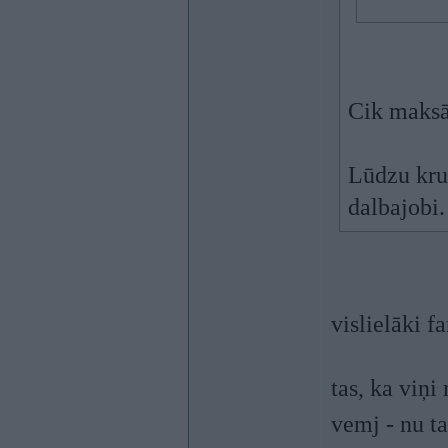
Cik maksā
Lūdzu krut
dalbajobi.
vislielāki f
tas, ka viņ
vemj - nu t