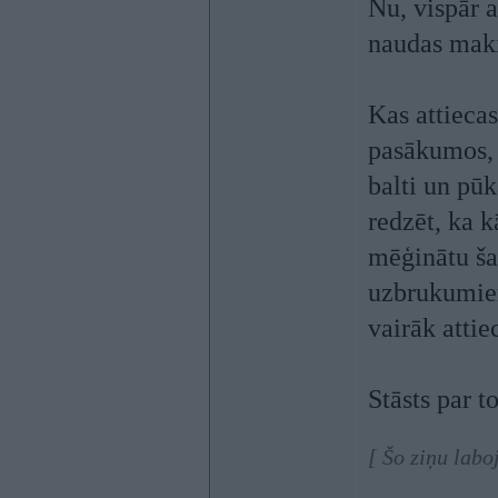
Nu, vispār a
naudas maki
Kas attiecas
pasākumos, 
balti un pūk
redzēt, ka 
mēģinātu ša
uzbrukumiem
vairāk attie
Stāsts par t
[ Šo ziņu labo