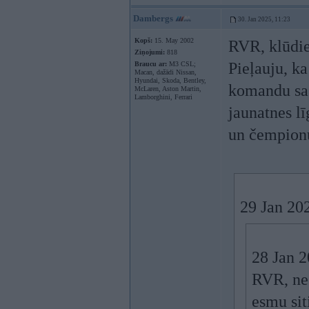
Dambergs
30. Jan 2025, 11:23
Kopš:
15. May 2002
RVR, klūdie
Ziņojumi:
818
Pieļauju, ka
Braucu ar:
M3 CSL;
Macan, dažādi Nissan,
Hyundai, Skoda, Bentley,
komandu sast
McLaren, Aston Martin,
Lamborghini, Ferrari
jaunatnes lī
un čempionu
29 Jan 20
28 Jan 
RVR, nes
esmu sit