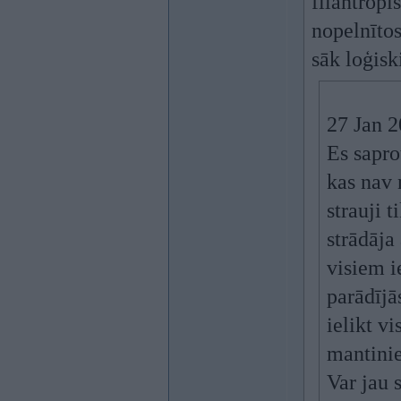
filantropi
nopelnītos
sāk loģisk
27 Jan 
Es sapro
kas nav 
strauji t
strādāja
visiem i
parādījā
ielikt v
mantinie
Var jau 