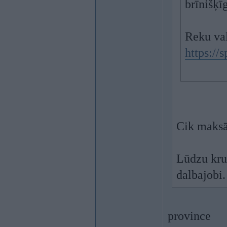
brīnišķī
Reku val
https://
Cik maksā
Lūdzu krut
dalbajobi.
province