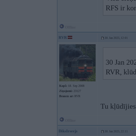
RFS ir kon
Offline
RVR
30. Jan 2025, 12:01
30 Jan 20
RVR, klūd
Kopš:
18. Sep 2008
Ziņojumi:
23127
Braucu ar:
RVR
Tu kļūdījies
Offline
DiksIrseejs
30. Jan 2025, 22:11