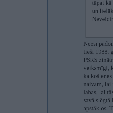
tāpat kā 
un lielā
Neveicin
Neesi padomā
tieši 1988. 
PSRS zinātn
veiksmīgi, k
ka košļenes 
naivam, lai
labas, lai t
savā slēgtā 
apstākļos. T