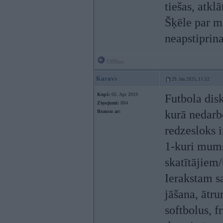
tiešas, atkl
Šķēle par mi
neapstiprin
Offline
Karavs
29. Jan 2025, 11:52
Kopš:
05. Apr 2019
Futbola disk
Ziņojumi:
884
kurā nedarb
Braucu ar:
redzesloks i
1-kuri mums
skatītājiem/
Ierakstam sa
jāšana, ātr
softbolus, f