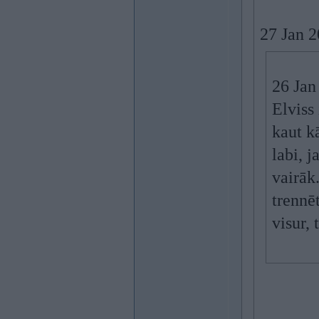
27 Jan 
26 Jan
Elviss 
kaut k
labi, 
vairāk
trennē
visur,