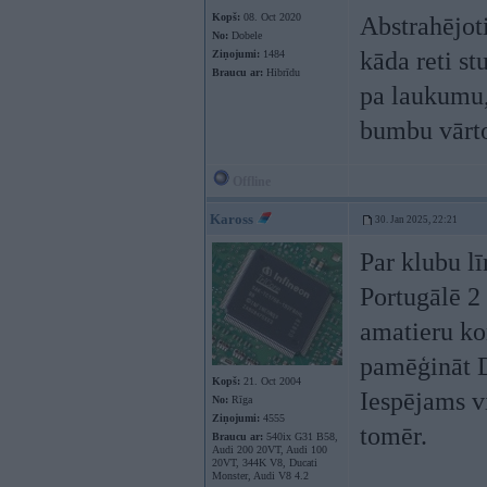
Kopš:
08. Oct 2020
Abstrahējoti
No:
Dobele
kāda reti st
Ziņojumi:
1484
Braucu ar:
Hibrīdu
pa laukumu, 
bumbu vārto
Offline
Kaross
30. Jan 2025, 22:21
Par klubu l
Portugālē 2 
amatieru kom
pamēģināt D
Kopš:
21. Oct 2004
Iespējams vi
No:
Rīga
Ziņojumi:
4555
tomēr.
Braucu ar:
540ix G31 B58,
Audi 200 20VT, Audi 100
20VT, 344K V8, Ducati
Monster, Audi V8 4.2