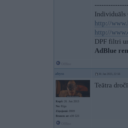
--------------
Individuāls
http://www.
http://www.
DPF filtri 
AdBlue re
Offline
abyss
30. Jan 2025, 22:56
Teātra dročī
Kopš:
26. Jun 2013
No:
Rīga
Ziņojumi:
8909
Braucu ar:
e39 523
Offline