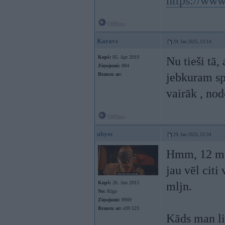
https://www
Offline
Karavs
29. Jan 2025, 13:14
Kopš:
05. Apr 2019
Nu tieši tā
Ziņojumi:
884
jebkuram sp
Braucu ar:
vairāk , nod
Offline
abyss
29. Jan 2025, 13:34
Hmm, 12 mlj
jau vēl cit
Kopš:
26. Jun 2013
mljn.
No:
Rīga
Ziņojumi:
8909
Braucu ar:
e39 523
Kāds man li