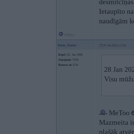
desmitcīņas 
Ietaupīto n
naudīgām 
Offline
bum_bumz
29. Jan 2025, 12:45
Kopš:
05. Jan 2006
Ziņojumi:
7630
Braucu ar:
E34
28 Jan 20
Visu mūžu
MeToo
Mazmeita ir
plašāk atvē