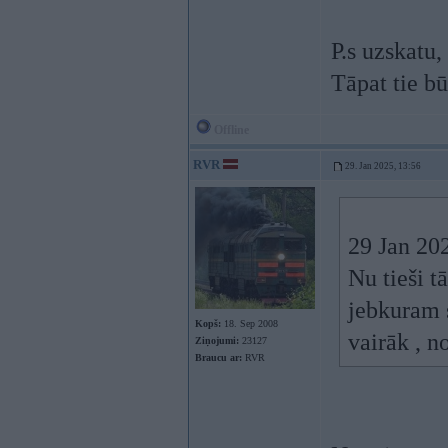
P.s uzskatu,
Tāpat tie b
Offline
RVR
29. Jan 2025, 13:56
29 Jan 20
Nu tieši t
jebkuram s
Kopš:
18. Sep 2008
vairāk , n
Ziņojumi:
23127
Braucu ar:
RVR