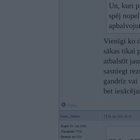
Un, kuri p
spēj nopel
apbalvoju
Vienīgi ko d
sākas tikai 
atbalstīt ja
sasniegt rez
gandrīz vai 
bet iesācēj
Offline
bum_bumz
29. Jan 2025, 16:21
Kopš:
05. Jan 2006
Ziņojumi:
7630
Braucu ar:
E34