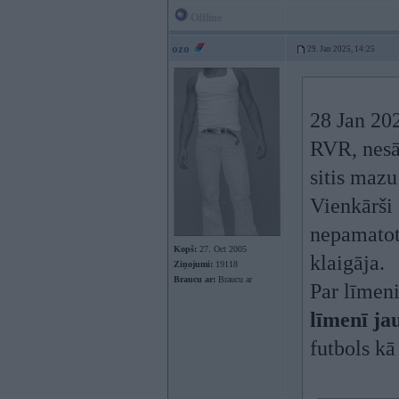
Offline
ozo
29. Jan 2025, 14:25
28 Jan 20
RVR, nesā
sitis maz
Vienkārši 
nepamatot
Kopš:
27. Oct 2005
klaigāja.
Ziņojumi:
19118
Braucu ar:
Braucu ar
Par līmeni
līmenī ja
futbols kā