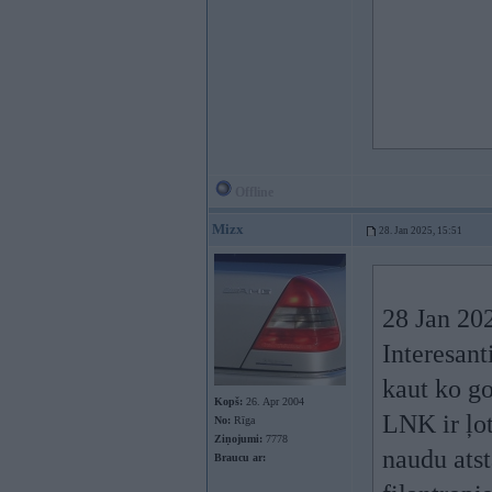
Offline
Mizx
28. Jan 2025, 15:51
28 Jan 20
Interesant
kaut ko g
Kopš:
26. Apr 2004
LNK ir ļo
No:
Rīga
Ziņojumi:
7778
naudu atst
Braucu ar: