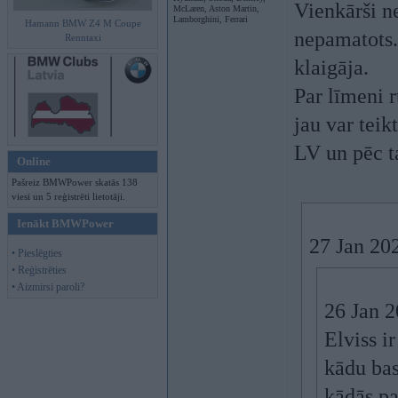
Vienkārši ne
McLaren, Aston Martin,
Lamborghini, Ferrari
Hamann BMW Z4 M Coupe
nepamatots.
Renntaxi
klaigāja.
Par līmeni 
jau var teik
LV un pēc t
Online
Pašreiz BMWPower skatās 138
viesi un 5 reģistrēti lietotāji.
Ienākt BMWPower
27 Jan 20
• Pieslēgties
• Reģistrēties
• Aizmirsi paroli?
26 Jan 
Elviss i
kādu bas
kādās pa