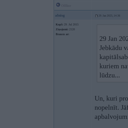
Offline
alnisg
29. Jan 2025, 14:36
Kopš:
29. Jul 2015
Ziņojumi:
2120
Braucu ar:
29 Jan 20
Jebkādu va
kapitālsab
kuriem nav
lūdzu...
Un, kuri pro
nopelnīt. Jā
apbalvojum