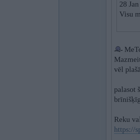
28 Jan
Visu m
MeT
Mazmeita
vēl plaš
palasot š
brīnišķī
Reku val
https://