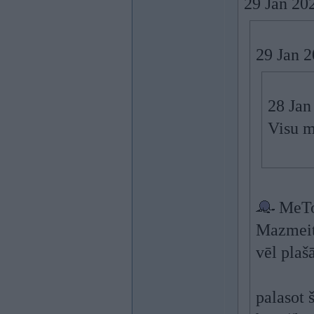
29 Jan 20
29 Jan 
28 Jan
Visu m
MeT
Mazmeita
vēl plaš
palasot š