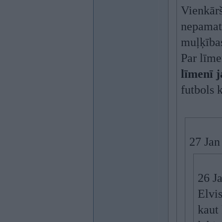
Vienkārš
nepamato
muļķības
Par līme
līmenī j
futbols 
27 Jan
26 J
Elvis
kaut