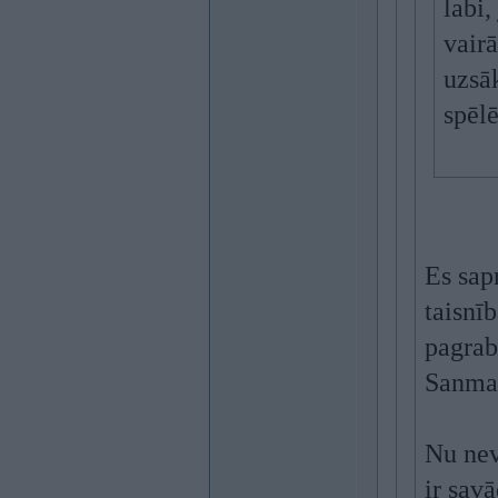
labi,
vairā
uzsāk
spēlē
Es sapr
taisnī
pagrabā
Sanmar
Nu neva
ir sav