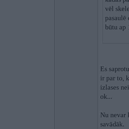
vēl skel
pasaulē 
būtu ap 
Es saprotu
ir par to,
izlases ne
ok...
Nu nevar k
savādāk.