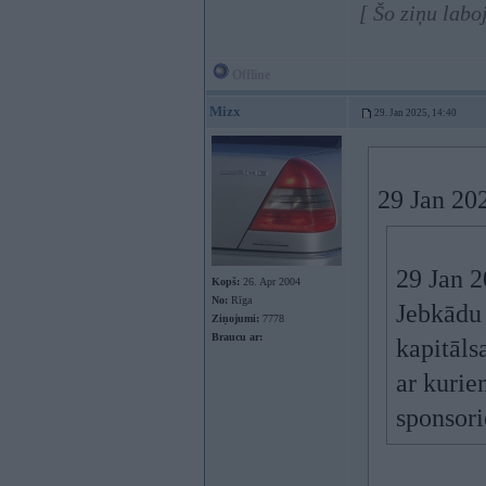
[ Šo ziņu labo
Offline
Mizx
29. Jan 2025, 14:40
29 Jan 20
29 Jan 
Kopš:
26. Apr 2004
No:
Rīga
Jebkādu 
Ziņojumi:
7778
Braucu ar:
kapitāls
ar kurie
sponsori