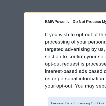
BMWPower.lv -
Do Not Process My
If you wish to opt-out of the
processing of your personal
targeted advertising by us
section to confirm your sel
opt-out request is proces
interest-based ads based o
us or personal information d
your opt-out. You may separ
disclosure of your personal
IAB’s list of downstream pa
Personal Data Processing Opt Outs