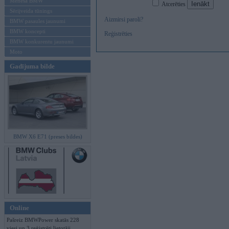
Mēneša BMW
Atcerēties
Sērijveida tūnings
Aizmirsi paroli?
BMW pasaules jaunumi
BMW koncepti
Reģistrēties
BMW konkurentu jaunumi
Moto
Gadījuma bilde
BMW X6 E71 (preses bildes)
Online
Pašreiz BMWPower skatās 228
viesi un 3 reģistrēti lietotāji.