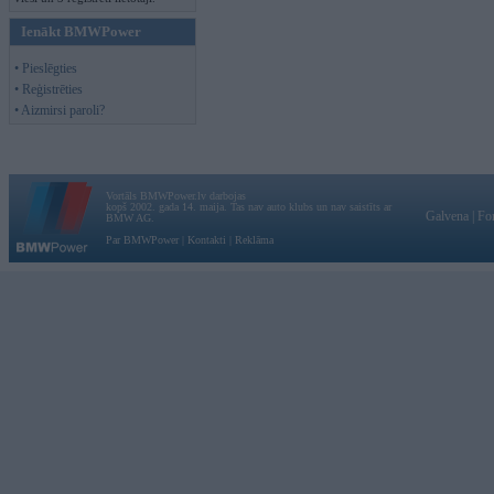
Ienākt BMWPower
• Pieslēgties
• Reģistrēties
• Aizmirsi paroli?
Vortāls BMWPower.lv darbojas
kopš 2002. gada 14. maija. Tas nav auto klubs un nav saistīts ar
Galvena
|
Fo
BMW AG.
Par BMWPower
|
Kontakti
|
Reklāma