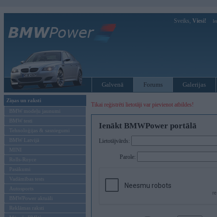
Sveiks,
Viesi!
Ie
Galvenā
Forums
Galerijas
Ziņas un raksti
Tikai reģistrēti lietotāji var pievienot atbildes!
BMW modeļu jaunumi
BMW testi
Ienākt BMWPower portālā
Tehnoloģijas & sasniegumi
BMW Latvijā
Lietotājvārds:
MINI
Parole:
Rolls-Royce
Pasākumi
Vadāmības tests
Autosports
BMWPower aktuāli
Reklāmas raksti