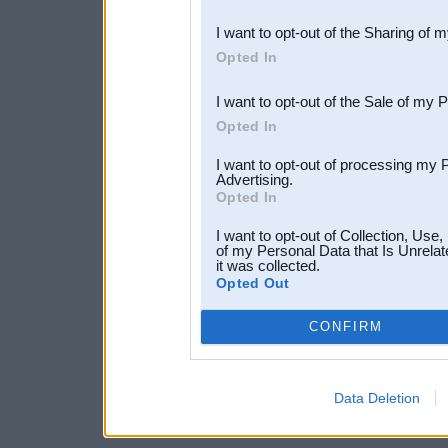
also be disclosed by us to 
I want to opt-out of the Sharing of 
Downstream Participants
th
Opted In
third parties.
I want to opt-out of the Sale of my 
Opted In
I want to opt-out of processing my 
Advertising.
Opted In
I want to opt-out of Collection, Use
of my Personal Data that Is Unrelat
it was collected.
Opted Out
CONFIRM
Data Deletion