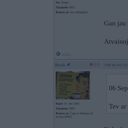
No:
Zilupe
Ziņojumi:
6655
Braucu ar:
tīru sirdsapziņu
Gan jau 
Atvaino
Offline
Dzvile
06. Sep 2012, 22:
06 Sep
Kopš:
19. Dec 2005
Tev ar
Ziņojumi:
5863
Braucu ar:
Čupu ar lūžņiem un
diviem BMW.