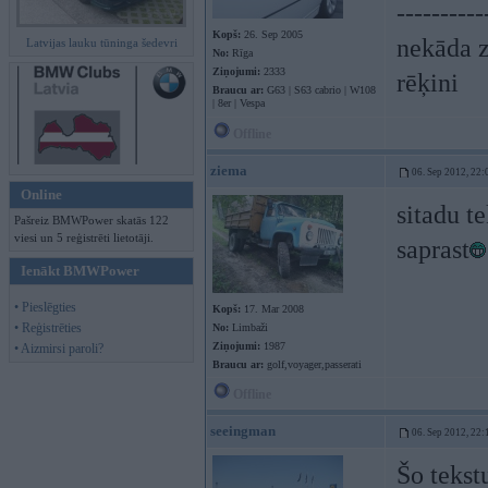
----------
Kopš:
26. Sep 2005
nekāda z
Latvijas lauku tūninga šedevri
No:
Rīga
Ziņojumi:
2333
rēķini
Braucu ar:
G63 | S63 cabrio | W108
| 8er | Vespa
Offline
ziema
06. Sep 2012, 22:
Online
sitadu t
Pašreiz BMWPower skatās 122
viesi un 5 reģistrēti lietotāji.
saprast
Ienākt BMWPower
• Pieslēgties
Kopš:
17. Mar 2008
• Reģistrēties
No:
Limbaži
Ziņojumi:
1987
• Aizmirsi paroli?
Braucu ar:
golf,voyager,passerati
Offline
seeingman
06. Sep 2012, 22:
Šo tekst