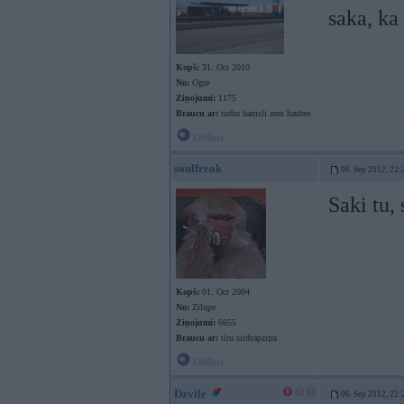
saka, ka
Kopš:
31. Oct 2010
No:
Ogre
Ziņojumi:
1175
Braucu ar:
turbo bamsli zem haubes
Offline
soulfreak
06. Sep 2012, 22:
Saki tu,
Kopš:
01. Oct 2004
No:
Zilupe
Ziņojumi:
6655
Braucu ar:
tīru sirdsapziņu
Offline
Dzvile
06. Sep 2012, 22: