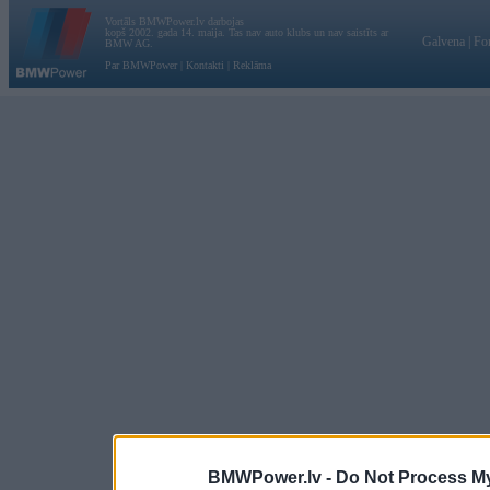
Vortāls BMWPower.lv darbojas
kopš 2002. gada 14. maija. Tas nav auto klubs un nav saistīts ar
Galvena
|
Fo
BMW AG.
Par BMWPower
|
Kontakti
|
Reklāma
BMWPower.lv -
Do Not Process My