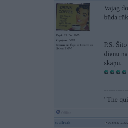
Vajag do
būda rū
Kopš:
19. Dec 2005
Ziņojumi:
5863
P.S. Šit
Braucu ar:
Čupu ar lūžņiem un
diviem BMW.
dienu na
skaņu.
----------
"The qui
Offline
soulfreak
06. Sep 2012, 22: