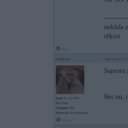
----------
nekāda z
rēķini
Offline
soulfreak
06. Sep 2012, 22:
Saprotu
Bet nu, t
Kopš:
01. Oct 2004
No:
Zilupe
Ziņojumi:
6655
Braucu ar:
tīru sirdsapziņu
Offline