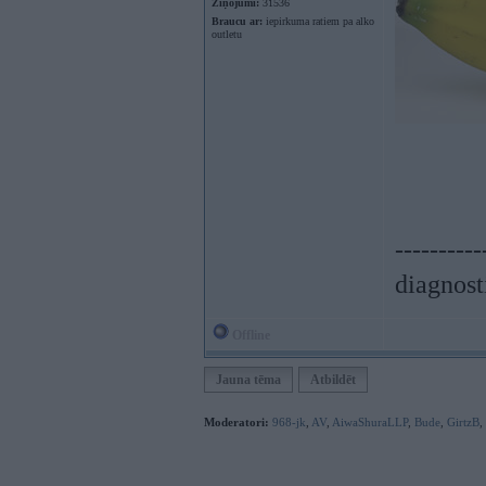
Ziņojumi:
31536
Braucu ar:
iepirkuma ratiem pa alko
outletu
----------
diagnost
Offline
Jauna tēma
Atbildēt
Moderatori:
968-jk
,
AV
,
AiwaShuraLLP
,
Bude
,
GirtzB
,