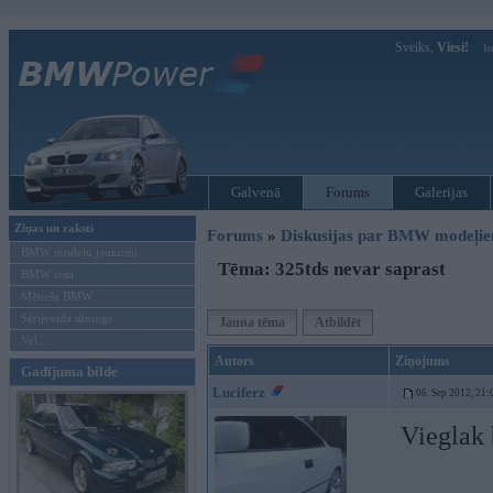
Sveiks,
Viesi!
Ie
Galvenā
Forums
Galerijas
Ziņas un raksti
Forums
»
Diskusijas par BMW modeļi
BMW modeļu jaunumi
Tēma: 325tds nevar saprast
BMW testi
Mēneša BMW
Sērijveida tūnings
Jauna tēma
Atbildēt
Vel...
Autors
Ziņojums
Gadījuma bilde
Luciferz
06. Sep 2012, 21:
Vieglak 