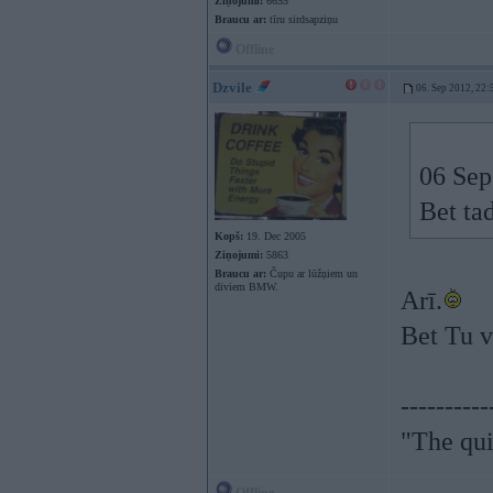
Ziņojumi:
6655
Braucu ar:
tīru sirdsapziņu
Offline
Dzvile
06. Sep 2012, 22:
06 Sep
Bet tad
Kopš:
19. Dec 2005
Ziņojumi:
5863
Braucu ar:
Čupu ar lūžņiem un
diviem BMW.
Arī.
Bet Tu v
----------
"The qui