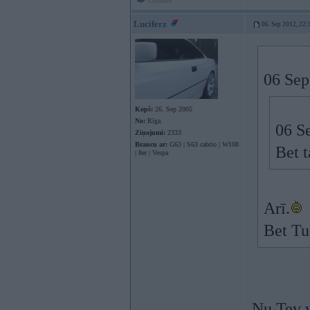
Offline
Luciferz
06. Sep 2012, 22:
06 Sep
Kopš:
26. Sep 2005
No:
Rīga
06 Se
Ziņojumi:
2333
Braucu ar:
G63 | S63 cabrio | W108
Bet t
| 8er | Vespa
Arī.
Bet Tu
Nu Tev v