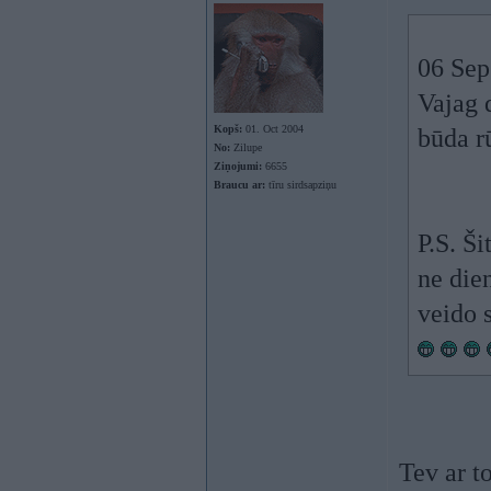
06 Sep
Vajag 
Kopš:
01. Oct 2004
būda r
No:
Zilupe
Ziņojumi:
6655
Braucu ar:
tīru sirdsapziņu
P.S. Š
ne die
veido 
Tev ar t