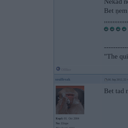
Nekad n
Bet ņem 
,,,,,,,,,,,,,,
----------
"The qui
Offline
soulfreak
06. Sep 2012, 22:
Bet tad n
Kopš:
01. Oct 2004
No:
Zilupe