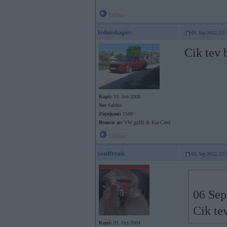
Offline
ledusskapis-
06. Sep 2012, 22:
Cik tev 
Kopš:
19. Jun 2008
No:
Saldus
Ziņojumi:
1569
Braucu ar:
VW golf2 & Kia Ceed
Offline
soulfreak
06. Sep 2012, 22:
06 Sep
Cik tev
Kopš:
01. Oct 2004