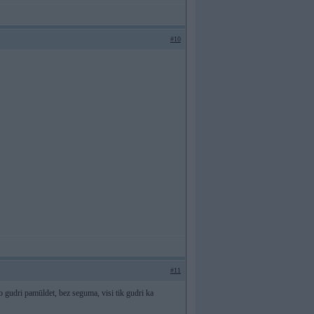
#10
#11
o gudri pamūldet, bez seguma, visi tik gudri ka