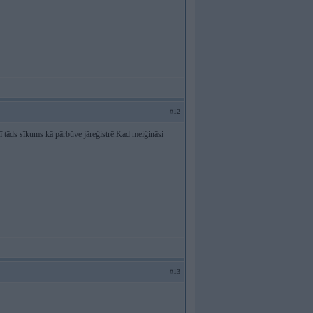
#12
ī tāds sīkums kā pārbūve jāreģistrē.Kad meiģināsi
#13