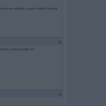
katu ka nav vajadzības, jo auto ir ikdienas lietošanai
#2
dzinēju, ja viens jau mājās stāv.
#3