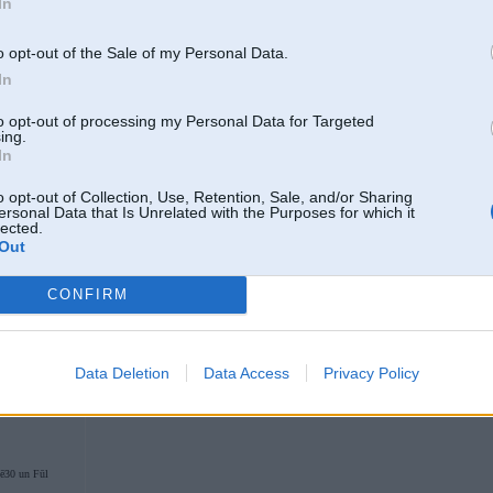
In
o opt-out of the Sale of my Personal Data.
In
 MV-989
to opt-out of processing my Personal Data for Targeted
ing.
In
01. Sep 2012, 14:18
o opt-out of Collection, Use, Retention, Sale, and/or Sharing
ersonal Data that Is Unrelated with the Purposes for which it
nu reāli, varētu būt tā, ka nomaini karteri, par kronšteiniem nezinu, par kārbu a
lected.
Out
un m20 iekš e36 liekas smieklīgi, izņemot ja būs fēns
CONFIRM
Data Deletion
Data Access
Privacy Policy
ē30 un Fūl