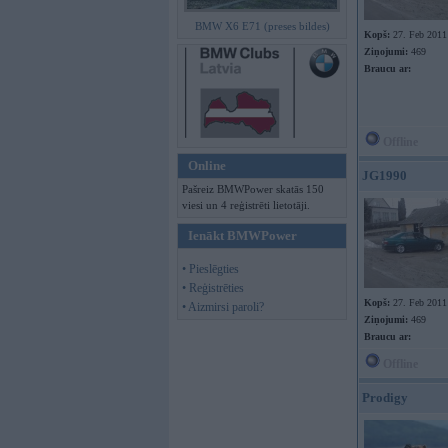
BMW X6 E71 (preses bildes)
Kopš:
27. Feb 2011
Ziņojumi:
469
Braucu ar:
Offline
Online
JG1990
Pašreiz BMWPower skatās 150
viesi un 4 reģistrēti lietotāji.
Ienākt BMWPower
• Pieslēgties
• Reģistrēties
Kopš:
27. Feb 2011
• Aizmirsi paroli?
Ziņojumi:
469
Braucu ar:
Offline
Prodigy