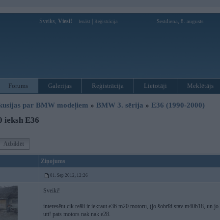
Sveiks,
Viesi!
|
Sestdiena, 8. augusts
Ienākt
Reģistrācija
Forums
Galerijas
Reģistrācija
Lietotāji
Meklētājs
kusijas par BMW modeļiem
»
BMW 3. sērija
»
E36 (1990-2000)
 ieksh E36
Atbildēt
Ziņojums
01. Sep 2012, 12:26
Sveiki!
interesētu cik reāli ir iekraut e36 m20 motoru, (jo šobrīd stav m40b18, un jo
utt! pats motors nak nak e28.