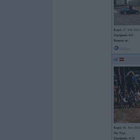
Kopš:
27. Feb 2011
Ziņojumi:
469
Braucu ar:
Offline
AF
Kopš:
06. Nov 201
No:
Rīga
Ziņojumi:
4158