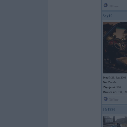
Offline
Say10
Kopš:
26. Jan 2009
No:
Dobele
Ziņojumi:
506
Braucu ar:
E30, E9
Offline
JG1990