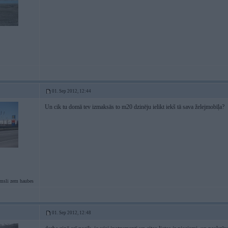
01. Sep 2012, 12:44
Un cik tu domā tev izmaksās to m20 dzinēju ielikt iekš tā sava želejmobīļa?
msli zem haubes
01. Sep 2012, 12:48