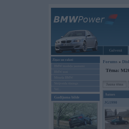
Galvenā
Ziņas un raksti
Forums
»
Dis
BMW modeļu jaunumi
Tēma: M20
BMW testi
Mēneša BMW
Sērijveida tūnings
Jauna tēma
Vel...
Autors
Gadījuma bilde
JG1990