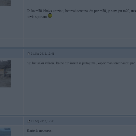
To ka m50 labaks utt zinu, bet reāli tērēt naudu par m50, ja stav jau m20, uzs
nevis sportam
01. Sep 2012, 12:41
nju bet saku velreiz, ka ne tur šoreiz ir jautājums, kapec man terēt naudu par 
01. Sep 2012, 12:43
Karteris nederees.