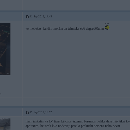
01. Sep 2012, 14:45
tev neliekas, ka tā ir morāla un tehniska e36 degradēšana?
0
01. Sep 2012, 15:12
njam izskatās ka LV tāpat kā citos ārzemju forumos lielāka daļa māk tikai kk
apdirsties, bet reāli kko noderīgu pateikt praktiski neviens neko nevar.