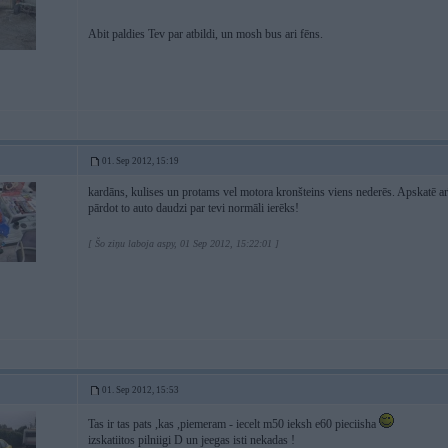
Abit paldies Tev par atbildi, un mosh bus ari fēns.
01. Sep 2012, 15:19
kardāns, kulises un protams vel motora kronšteins viens nederēs. Apskatē ar
pārdot to auto daudzi par tevi normāli ierēks!
[ Šo ziņu laboja aspy, 01 Sep 2012, 15:22:01 ]
01. Sep 2012, 15:53
Tas ir tas pats ,kas ,piemeram - iecelt m50 ieksh e60 pieciisha
izskatiitos pilniigi D un jeegas isti nekadas !