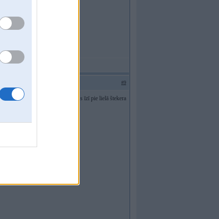
#9
rī nē, bet par elektrību tur gan viss īzī pie lielā štekera