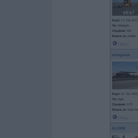
Kopš:
11. Feb 2012
No:
Jēkabpils
Ziņojumi:
204
Braucu ar:
slidām.
Offline
seeingman
Kopš:
31. Oct 2010
No:
Ogre
Ziņojumi:
1175
Braucu ar:
turbo ba
Offline
JG1990