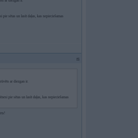
ēts ar diezgan ir.
 pie sētas un lasīt daļas, kas nepieciešamas
#6
rūvēts ar diezgan ir.
nesi pie sētas un lasīt daļas, kas nepieciešamas
rts!