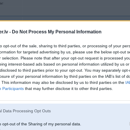
ās!
01. Sep 2012, 13:49
Man vienreiz viens makslinieks meginaja pardot e36 318is ar m10 motoru. Ch
.lv -
Do Not Process My Personal Information
m10 par briivu - par to vinjsh atstaaja is motoru. Tas bija gadus 5 atpakalj
to opt-out of the sale, sharing to third parties, or processing of your per
Te izklausaas kkas liidziigs
formation for targeted advertising by us, please use the below opt-out s
r selection. Please note that after your opt-out request is processed y
eing interest-based ads based on personal information utilized by us or
disclosed to third parties prior to your opt-out. You may separately opt-
losure of your personal information by third parties on the IAB’s list of
. This information may also be disclosed by us to third parties on the
IA
Participants
that may further disclose it to other third parties.
01. Sep 2012, 14:14
pilniigi idiotisks un bezjeedziigs pasaakums!
panjem smskjrediitinju, nopeerc pliku M40 un be\ jeebelja saliec. Nevi
l Data Processing Opt Outs
-----------------
In case if I die, I'm gonna leave you a message: "F*** you all."
o opt-out of the Sharing of my personal data.