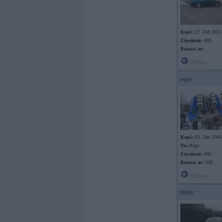
Kopš:
27. Feb 2011
Ziņojumi:
469
Braucu ar:
Offline
aspy
Kopš:
03. Dec 2006
No:
Rīga
Ziņojumi:
490
Braucu ar:
328
Offline
9999