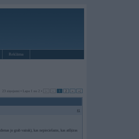
Reklāma
23 ziņojumi • Lapa 1 no 2 •
|«
«
1
2
»
»|
#1
 dienas jo grab vairak), kas nepieciešams, kas atšķiras