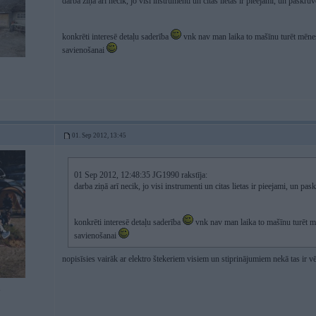
darba ziņā arī necik, jo visi instrumenti un citas lietas ir pieejami, un paskrūv
konkrēti interesē detaļu saderība
vnk nav man laika to mašīnu turēt mēnesi
savienošanai
01. Sep 2012, 13:45
01 Sep 2012, 12:48:35 JG1990 rakstīja:
darba ziņā arī necik, jo visi instrumenti un citas lietas ir pieejami, un pask
konkrēti interesē detaļu saderība
vnk nav man laika to mašīnu turēt mē
savienošanai
nopisīsies vairāk ar elektro štekeriem visiem un stiprinājumiem nekā tas ir vē
1