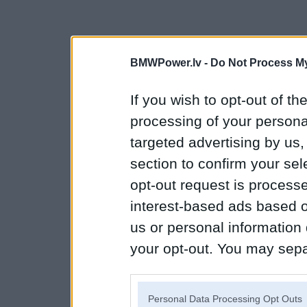
BMWPower.lv -
Do Not Process My
If you wish to opt-out of the
processing of your personal
targeted advertising by us
section to confirm your sel
opt-out request is proces
interest-based ads based o
us or personal information d
your opt-out. You may separ
disclosure of your personal
IAB’s list of downstream pa
Personal Data Processing Opt Outs