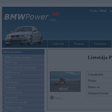
Sveiks,
Viesi!
Ie
Galvenā
Forums
Galerijas
Ziņas un raksti
Lietotāja P
BMW modeļu jaunumi
BMW testi
Tehnoloģijas & sasniegumi
BMW Latvijā
Lietotājvārds:
MINI
Pilsēta:
Rolls-Royce
Braucu ar:
Pasākumi
Vadāmības tests
Ziņojumi forumā:
Autosports
Offline
BMWPower aktuāli
Reklāmas raksti