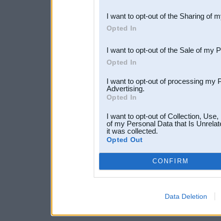
also be disclosed by us to 
I want to opt-out of the Sharing of 
Downstream Participants
th
Opted In
third parties.
I want to opt-out of the Sale of my 
Opted In
I want to opt-out of processing my 
Advertising.
Opted In
I want to opt-out of Collection, Use
of my Personal Data that Is Unrelat
it was collected.
Opted Out
CONFIRM
Data Deletion