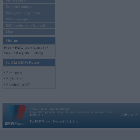
Mēneša BMW
Sērijveida tūnings
BMW pasaules jaunumi
BMW koncepti
BMW konkurentu jaunumi
Moto
Online
Pašreiz BMWPower skatās 143
viesi un 0 reģistrēti lietotāji.
Ienākt BMWPower
• Pieslēgties
• Reģistrēties
• Aizmirsi paroli?
Vortāls BMWPower.lv darbojas
kopš 2002. gada 14. maija. Tas nav auto klubs un nav saistīts ar
Galvena
|
Fo
BMW AG.
Par BMWPower
|
Kontakti
|
Reklāma