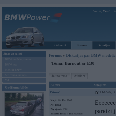
Sveiks,
Viesi!
Ie
Galvenā
Forums
Galerijas
Ziņas un raksti
Forums
»
Diskusijas par BMW modeļi
BMW modeļu jaunumi
Tēma: Burnout ar E30
BMW testi
Mēneša BMW
Sērijveida tūnings
Jauna tēma
Atbildēt
Vel...
Autors
Ziņojums
Gadījuma bilde
PitonZ
25. Feb 2004, 10
Kopš:
18. Dec 2003
Eeeeeee, 
No:
Balvi
pareizi 
Ziņojumi:
1981
Braucu ar:
no 4-18m dīzeļiem