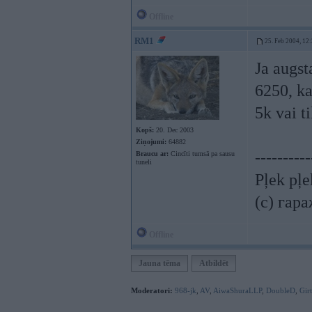
Offline
RM1
25. Feb 2004, 12
Ja augst
6250, ka
5k vai t
Kopš:
20. Dec 2003
Ziņojumi:
64882
----------
Braucu ar:
Cincīti tumsā pa sausu
tuneli
Pļek pļ
(c) гар
Offline
Jauna tēma
Atbildēt
Moderatori:
968-jk
,
AV
,
AiwaShuraLLP
,
DoubleD
,
Gir