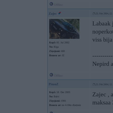
Offline
Zajec
25. Feb 2004, 12
Labaak j
noperko
viss bij
Kopš:
05. Jul 2002
No:
Rīga
Ziņojumi:
680
----------
Braucu ar:
JZ
Nepird a
Offline
PitonZ
25. Feb 2004, 12
Kopš:
18. Dec 2003
Zajec , 
No:
Balvi
maksaa 
Ziņojumi:
1981
Braucu ar:
no 4-18m dīzeļiem