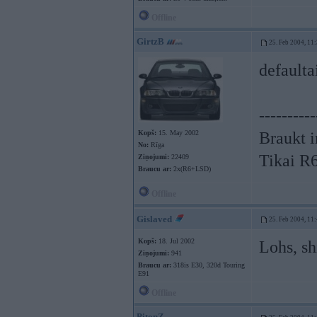
Offline
GirtzB
25. Feb 2004, 11
defaulta
----------
Kopš:
15. May 2002
Braukt i
No:
Rīga
Tikai R
Ziņojumi:
22409
Braucu ar:
2x(R6+LSD)
Offline
Gislaved
25. Feb 2004, 11
Kopš:
18. Jul 2002
Lohs, sh
Ziņojumi:
941
Braucu ar:
318is E30, 320d Touring
E91
Offline
PitonZ