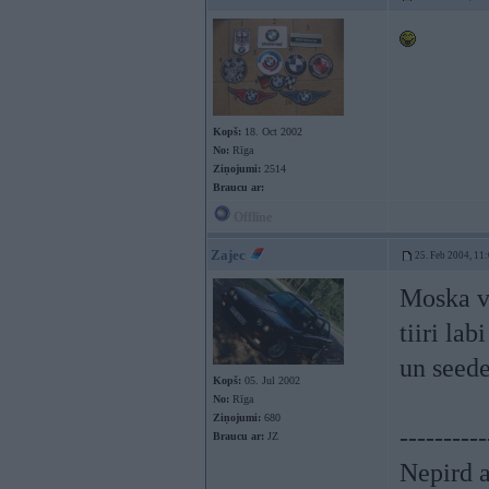
Kopš:
18. Oct 2002
No:
Rīga
Ziņojumi:
2514
Braucu ar:
Offline
Zajec
25. Feb 2004, 11
Moska vi
tiiri lab
un seed
Kopš:
05. Jul 2002
No:
Rīga
Ziņojumi:
680
----------
Braucu ar:
JZ
Nepird a