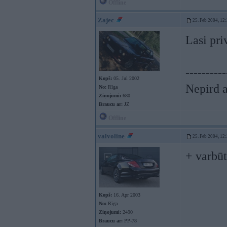
Offline
Zajec
25. Feb 2004, 12
Lasi pri
----------
Kopš:
05. Jul 2002
Nepird a
No:
Rīga
Ziņojumi:
680
Braucu ar:
JZ
Offline
valvoline
25. Feb 2004, 12
+ varbūt
Kopš:
16. Apr 2003
No:
Rīga
Ziņojumi:
2490
Braucu ar:
PP-78