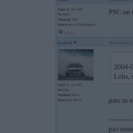
25. Feb 2004, 11
Kopš:
18. Dec 2003
PSC un t
No:
Balvi
Ziņojumi:
1981
Braucu ar:
no 4-18m dīzeļiem
Offline
DoubleD
25. Feb 2004, 11
2004-0
Lohs, 
Kopš:
01. Jul 2002
No:
Rīga
Ziņojumi:
50162
pats tu
Braucu ar:
HH-325
----------
раз пошл