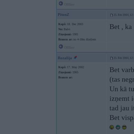
Offline
PitonZ
25. Feb 2004, 12
Kopš:
18. Dec 2003
Bet , ka
No:
Balvi
Ziņojumi:
1981
Braucu ar:
no 4-18m dīzeļiem
Offline
Rozalija
25. Feb 2004, 12
Kopš:
17. May 2002
Bet varb
Ziņojumi:
1965
(tas neg
Braucu ar:
Un kā tu
izņemt i
tad jau 
Bet vispā