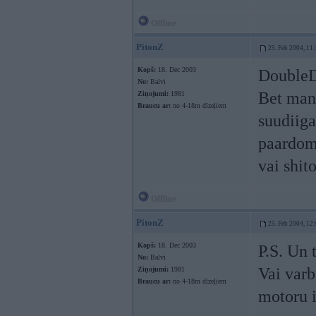
Offline
PitonZ
25. Feb 2004, 11
Kopš:
18. Dec 2003
DoubleD
No:
Balvi
Bet man 
Ziņojumi:
1981
Braucu ar:
no 4-18m dīzeļiem
suudiiga
paardoma
vai shit
Offline
PitonZ
25. Feb 2004, 12
Kopš:
18. Dec 2003
P.S. Un 
No:
Balvi
Vai varb
Ziņojumi:
1981
Braucu ar:
no 4-18m dīzeļiem
motoru i