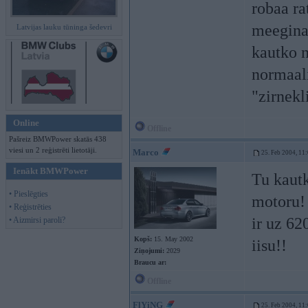
robaa ra
meeginaa
Latvijas lauku tūninga šedevri
kautko n
normaal
"zirnekl
Online
Offline
Pašreiz BMWPower skatās 438
viesi un 2 reģistrēti lietotāji.
Marco
25. Feb 2004, 11
Ienākt BMWPower
Tu kautk
• Pieslēgties
motoru! 
• Reģistrēties
ir uz 62
• Aizmirsi paroli?
Kopš:
15. May 2002
iisu!!
Ziņojumi:
2029
Braucu ar:
Offline
FlYiNG
25. Feb 2004, 11