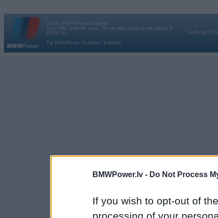
Vortāls BMWPower.lv darbojas
kopš 2002. gada 14. maija. Tas nav auto klubs un nav saistīts ar
Galvena
|
Fo
BMW AG.
Par BMWPower
|
Kontakti
|
Reklāma
BMWPower.lv -
Do Not Process My
If you wish to opt-out of the
processing of your personal