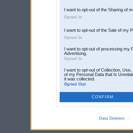
also be disclosed by us to 
I want to opt-out of the Sharing of 
Downstream Participants
th
Opted In
third parties.
I want to opt-out of the Sale of my 
Opted In
I want to opt-out of processing my 
Advertising.
Opted In
I want to opt-out of Collection, Use
of my Personal Data that Is Unrelat
it was collected.
Opted Out
CONFIRM
Data Deletion