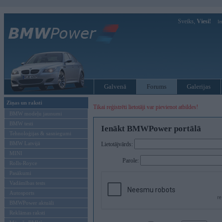
Sveiks,
Viesi!
Ie
Galvenā
Forums
Galerijas
Ziņas un raksti
Tikai reģistrēti lietotāji var pievienot atbildes!
BMW modeļu jaunumi
BMW testi
Ienākt BMWPower portālā
Tehnoloģijas & sasniegumi
BMW Latvijā
Lietotājvārds:
MINI
Parole:
Rolls-Royce
Pasākumi
Vadāmības tests
Autosports
BMWPower aktuāli
Reklāmas raksti