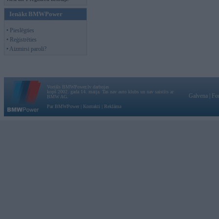
Ienākt BMWPower
• Pieslēgties
• Reģistrēties
• Aizmirsi paroli?
Vortāls BMWPower.lv darbojas
kopš 2002. gada 14. maija. Tas nav auto klubs un nav saistīts ar
Galvena
|
Fo
BMW AG.
Par BMWPower
|
Kontakti
|
Reklāma