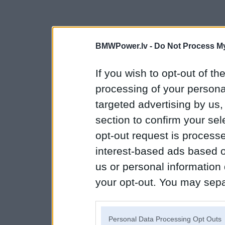
BMWPower.lv -
Do Not Process My
If you wish to opt-out of the
processing of your personal
targeted advertising by us
section to confirm your sel
opt-out request is proces
interest-based ads based o
us or personal information d
your opt-out. You may separ
disclosure of your personal
IAB’s list of downstream pa
Personal Data Processing Opt Outs