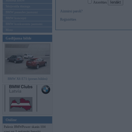
Mēneša BMW
Atcerēties
Sērijveida tūnings
Aizmirsi paroli?
BMW pasaules jaunumi
BMW koncepti
Reģistrēties
BMW konkurentu jaunumi
Moto
Gadījuma bilde
BMW X6 E71 (preses bildes)
Online
Pašreiz BMWPower skatās 104
viesi un 1 reģistrēti lietotāji.