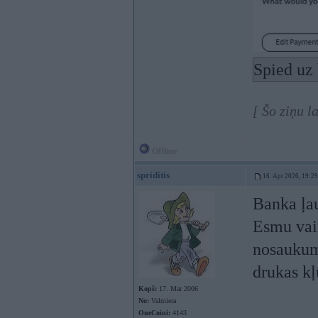
Spied uz 
[ Šo ziņu l
Offline
spriditis
16. Apr 2026, 19:29
Banka ļau
Esmu vair
nosaukumu
drukas k
Kopš:
17. Mar 2006
No:
Valmiera
OneCoini:
4143