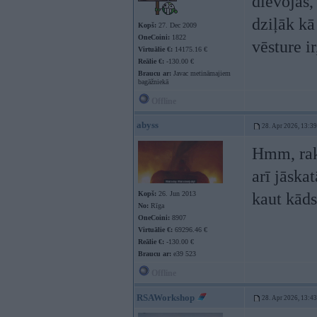
dievojās,
dziļāk kā
Kopš:
27. Dec 2009
OneCoini:
1822
vēsture ir
Virtuālie €:
14175.16 €
Reālie €:
-130.00 €
Braucu ar:
Javac metināmajiem
bagāžniekā
Offline
abyss
28. Apr 2026, 13:39
Hmm, raks
arī jāska
Kopš:
26. Jun 2013
kaut kāds
No:
Rīga
OneCoini:
8907
Virtuālie €:
69296.46 €
Reālie €:
-130.00 €
Braucu ar:
e39 523
Offline
RSAWorkshop
28. Apr 2026, 13:43