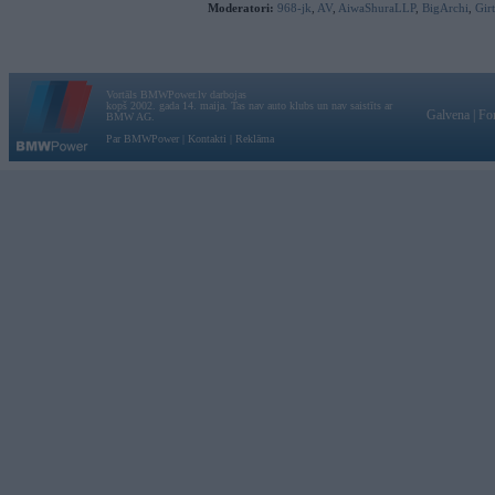
Moderatori:
968-jk
,
AV
,
AiwaShuraLLP
,
BigArchi
,
Gir
Vortāls BMWPower.lv darbojas
kopš 2002. gada 14. maija. Tas nav auto klubs un nav saistīts ar
Galvena
|
Fo
BMW AG.
Par BMWPower
|
Kontakti
|
Reklāma