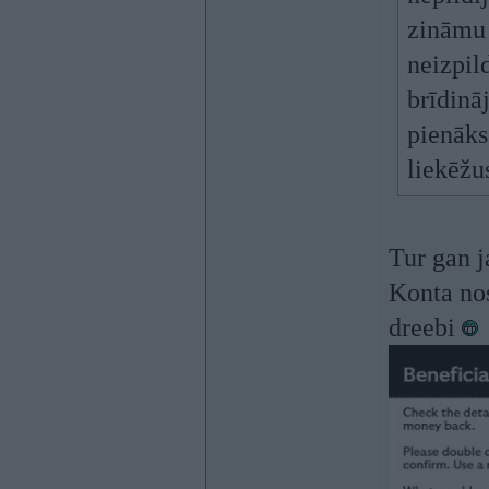
zināmu 
neizpil
brīdinā
pienāks
liekēžu
Tur gan j
Konta no
dreebi