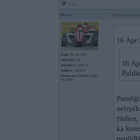
Offline
Metro
16. Apr 2026, 16:41
16 Apr 
Kopš:
30. Jun 2022
OneCoini:
245
16 Ap
Virtuālie €:
1906.1 €
Reālie €:
-130.00 €
Paldi
Braucu ar:
S1000RR, AMG
GLA45S+
Pamēģin
neizpil
rītdien
ka kont
nepildī