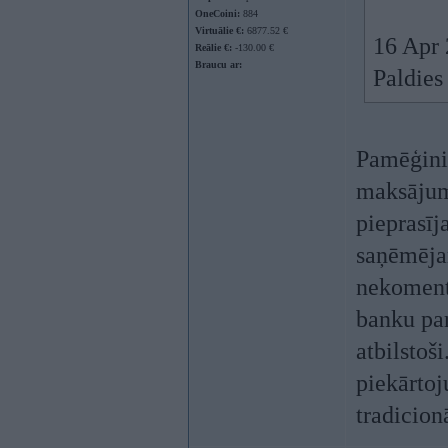
OneCoini:
884
Virtuālie €:
6877.52 €
16 Apr 
Reālie €:
-130.00 €
Braucu ar:
Paldie
Pamēģini 
maksājumu
pieprasīj
saņēmējam
nekoment
banku par
atbilstoš
piekārtoj
tradicion