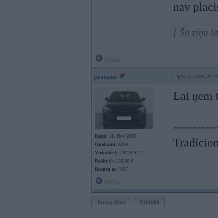
nav placi
[ Šo ziņu l
Offline
protams
28. Apr 2026, 23:25
Lai ņem 
-----------
Kopš:
11. Nov 2005
Tradicionā
OneCoini:
6334
Virtuālie €:
49278.52 €
Reālie €:
-130.00 €
Braucu ar:
NS7
Offline
Jauna tēma
Atbildēt