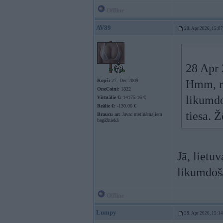
Offline
AV89
28. Apr 2026, 15:07
28 Apr 
Kopš:
27. Dec 2009
Hmm, ra
OneCoini:
1822
likumdo
Virtuālie €:
14175.16 €
Reālie €:
-130.00 €
tiesa. Ž
Braucu ar:
Javac metināmajiem
bagāžniekā
Jā, lietu
likumdo
Offline
Lumpy
28. Apr 2026, 15:14