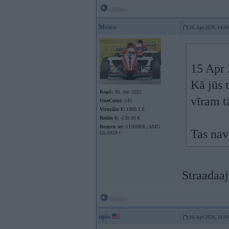
Offline
Metro
16. Apr 2026, 14:34
15 Apr 
Kā jūs 
Kopš:
30. Jun 2022
vīram t
OneCoini:
245
Virtuālie €:
1906.1 €
Reālie €:
-130.00 €
Braucu ar:
S1000RR, AMG
Tas nav
GLA45S+
Straadaa
Offline
upis
16. Apr 2026, 16:00