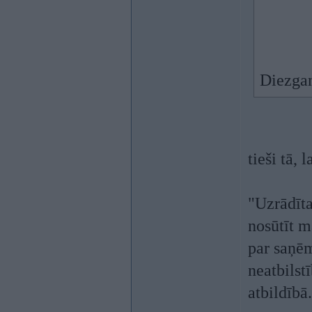
Diezgan
tieši tā,
"Uzrādīta
nosūtīt m
par saņē
neatbilst
atbildībā