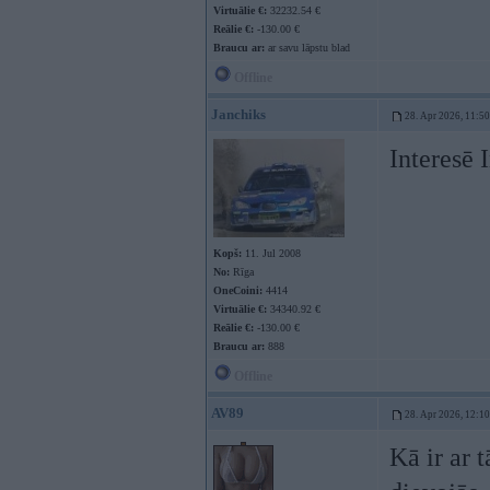
Virtuālie €:
32232.54 €
Reālie €:
-130.00 €
Braucu ar:
ar savu lāpstu blad
Offline
Janchiks
28. Apr 2026, 11:50
Interesē 
Kopš:
11. Jul 2008
No:
Rīga
OneCoini:
4414
Virtuālie €:
34340.92 €
Reālie €:
-130.00 €
Braucu ar:
888
Offline
AV89
28. Apr 2026, 12:10
Kā ir ar 