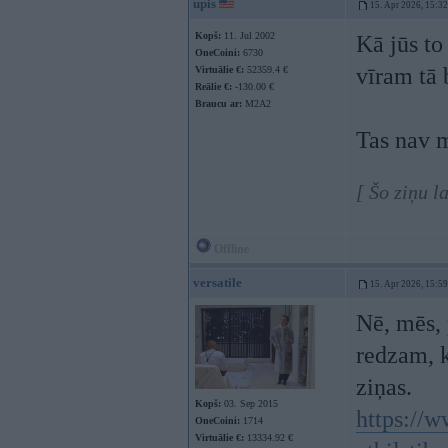
upis
15. Apr 2026, 15:32
Kopš:
11. Jul 2002
Kā jūs t
OneCoini:
6730
vīram tā 
Virtuālie €:
52359.4 €
Reālie €:
-130.00 €
Braucu ar:
M2A2
Tas nav 
[ Šo ziņu l
Offline
versatile
15. Apr 2026, 15:59
Nē, mēs,
redzam, k
ziņas.
Kopš:
03. Sep 2015
https://w
OneCoini:
1714
Virtuālie €:
13334.92 €