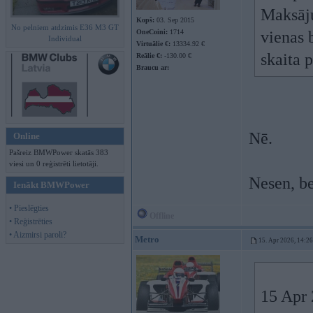
Maksāju
Kopš:
03. Sep 2015
No pelniem atdzimis E36 M3 GT
OneCoini:
1714
vienas 
Individual
Virtuālie €:
13334.92 €
skaita 
Reālie €:
-130.00 €
Braucu ar:
Nē.
Online
Pašreiz BMWPower skatās 383
viesi un 0 reģistrēti lietotāji.
Nesen, be
Ienākt BMWPower
• Pieslēgties
Offline
• Reģistrēties
• Aizmirsi paroli?
Metro
15. Apr 2026, 14:26
15 Apr 