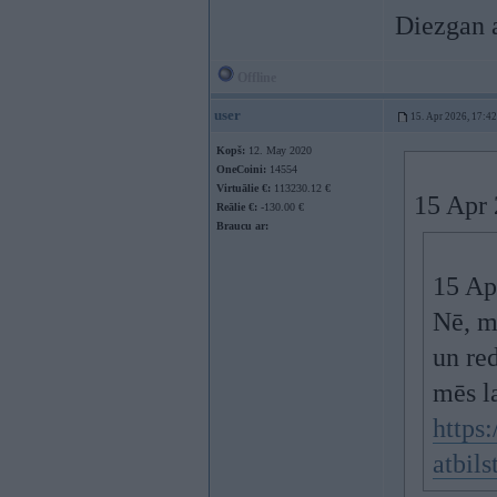
Diezgan a
Offline
user
15. Apr 2026, 17:42
Kopš:
12. May 2020
OneCoini:
14554
Virtuālie €:
113230.12 €
15 Apr 
Reālie €:
-130.00 €
Braucu ar:
15 Ap
Nē, m
un re
mēs l
https
atbils