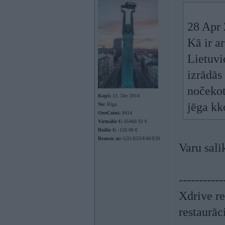
28 Apr 
Kā ir a
Lietuvi
izrādās
nočekot.
Kopš:
13. Dec 2014
jēga kk
No:
Rīga
OneCoini:
8414
Virtuālie €:
65460.92 €
Reālie €:
-130.00 €
Braucu ar:
G31/E53/E46/E39
Varu sali
-----------
Xdrive re
restaurāc