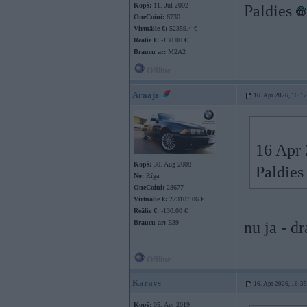
Kopš:
11. Jul 2002
Paldies
OneCoini:
6730
Virtuālie €:
52359.4 €
Reālie €:
-130.00 €
Braucu ar:
M2A2
Offline
Araajz
16. Apr 2026, 16:12
16 Apr 
Kopš:
30. Aug 2008
Paldie
No:
Rīga
OneCoini:
28677
Virtuālie €:
223107.06 €
Reālie €:
-130.00 €
Braucu ar:
E39
nu ja - 
Offline
Karavs
16. Apr 2026, 16:35
Kopš:
05. Apr 2019