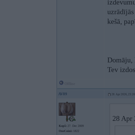
izdevumus
uzrādījās
kešā, pap
Domāju, k
Tev izdos
Offline
AV89
28. Apr 2026, 23:20
28 Apr 
Kopš:
27. Dec 2009
OneCoini:
1822