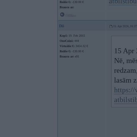
atbilstibu
Reālie €:
-130.00 €
Braucu ar:
Offline
Dii
15. Apr 2026, 16:37
Kopš:
19. Feb 2015
OneCoini:
444
Virtuālie €:
3454.32 €
15 Apr 
Reālie €:
-130.00 €
Braucu ar:
e91
Nē, mēs
redzam,
lasām z
https:/
atbilsti