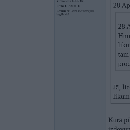
Virtuālie €:
14175.16 €
28 Ap
Reālie €:
-130.00 €
Braucu ar:
Javac metināmajiem
bagāžniekā
28 
Hmm,
liku
tam 
proc
Jā, l
liku
Kurā pi
izdevum