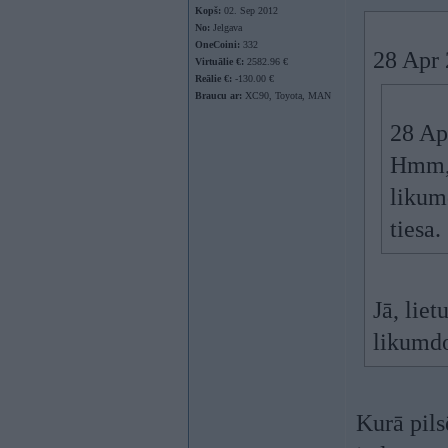
Kopš:
02. Sep 2012
No:
Jelgava
OneCoini:
332
28 Apr 
Virtuālie €:
2582.96 €
Reālie €:
-130.00 €
Braucu ar:
XC90, Toyota, MAN
28 Ap
Hmm, 
likum
tiesa.
Jā, lie
likumd
Kurā pils