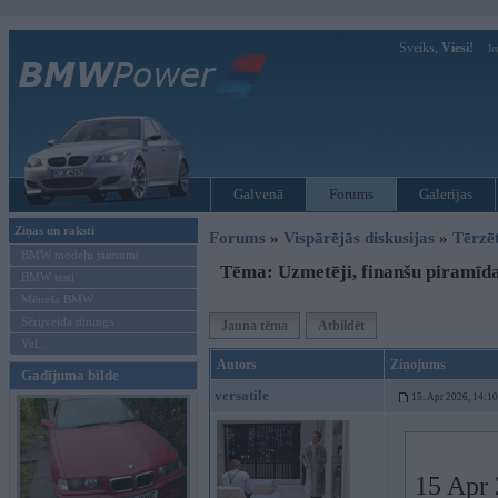
Sveiks,
Viesi!
Ie
Galvenā
Forums
Galerijas
Ziņas un raksti
Forums
»
Vispārējās diskusijas
»
Tērzē
BMW modeļu jaunumi
Tēma: Uzmetēji, finanšu piramīdas
BMW testi
Mēneša BMW
Sērijveida tūnings
Jauna tēma
Atbildēt
Vel...
Autors
Ziņojums
Gadījuma bilde
versatile
15. Apr 2026, 14:10
15 Apr 