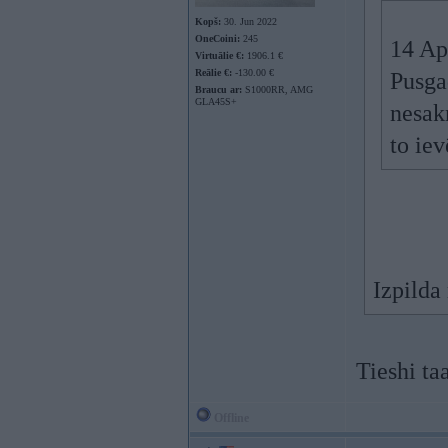
Kopš:
30. Jun 2022
OneCoini:
245
14 Ap
Virtuālie €:
1906.1 €
Reālie €:
-130.00 €
Pusga
Braucu ar:
S1000RR, AMG
GLA45S+
nesak
to iev
Izpilda
Tieshi taa
Offline