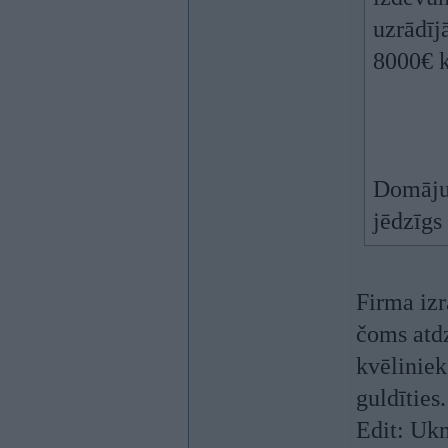
uzrādīj
8000€ k
Domāju,
jēdzīgs
Firma izr
čoms atdz
kvēliniek
guldīties.
Edit: Ukm