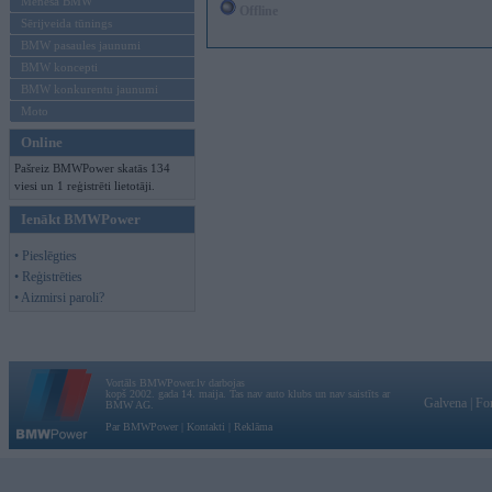
Mēneša BMW
Offline
Sērijveida tūnings
BMW pasaules jaunumi
BMW koncepti
BMW konkurentu jaunumi
Moto
Online
Pašreiz BMWPower skatās 134
viesi un 1 reģistrēti lietotāji.
Ienākt BMWPower
• Pieslēgties
• Reģistrēties
• Aizmirsi paroli?
Vortāls BMWPower.lv darbojas
kopš 2002. gada 14. maija. Tas nav auto klubs un nav saistīts ar
Galvena
|
Fo
BMW AG.
Par BMWPower
|
Kontakti
|
Reklāma