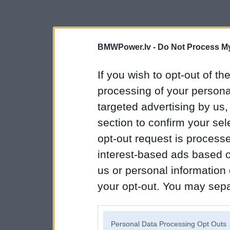
BMWPower.lv -
Do Not Process My
If you wish to opt-out of the
processing of your personal
targeted advertising by us
section to confirm your sel
opt-out request is proces
interest-based ads based o
us or personal information d
your opt-out. You may separ
disclosure of your personal
IAB’s list of downstream pa
Personal Data Processing Opt Outs