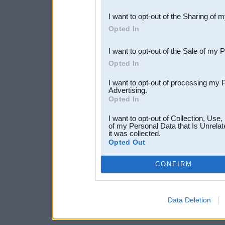
also be disclosed by us to 
I want to opt-out of the Sharing of 
Downstream Participants
th
Opted In
third parties.
I want to opt-out of the Sale of my 
Opted In
I want to opt-out of processing my 
Advertising.
Opted In
I want to opt-out of Collection, Use
of my Personal Data that Is Unrelat
it was collected.
Opted Out
CONFIRM
Data Deletion