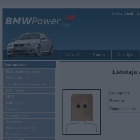
Sveiks,
Viesi!
Ie
Galvenā
Forums
Galerijas
Ziņas un raksti
Lietotāja 
BMW modeļu jaunumi
BMW testi
Tehnoloģijas & sasniegumi
BMW Latvijā
Lietotājvārds:
MINI
Braucu ar:
Rolls-Royce
Ziņojumi forumā:
Pasākumi
Vadāmības tests
Autosports
BMWPower aktuāli
Reklāmas raksti