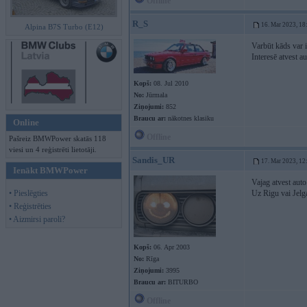
Offline
R_S
16. Mar 2023, 18
Alpina B7S Turbo (E12)
Varbūt kāds var 
Interesē atvest a
Kopš:
08. Jul 2010
No:
Jūrmala
Ziņojumi:
852
Braucu ar:
nākotnes klasiku
Online
Offline
Pašreiz BMWPower skatās 118
viesi un 4 reģistrēti lietotāji.
Sandis_UR
17. Mar 2023, 12
Ienākt BMWPower
Vajag atvest au
• Pieslēgties
Uz Rigu vai Jelga
• Reģistrēties
• Aizmirsi paroli?
Kopš:
06. Apr 2003
No:
Rīga
Ziņojumi:
3995
Braucu ar:
BITURBO
Offline