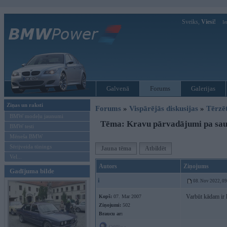
Sveiks,
Viesi!
Ie
Galvenā
Forums
Galerijas
Ziņas un raksti
Forums
»
Vispārējās diskusijas
»
Tērzē
BMW modeļu jaunumi
Tēma: Kravu pārvadājumi pa saus
BMW testi
Mēneša BMW
Sērijveida tūnings
Jauna tēma
Atbildēt
Vel...
Autors
Ziņojums
Gadījuma bilde
i
08. Nov 2022, 0
Varbūt kādam ir k
Kopš:
07. Mar 2007
Ziņojumi:
502
Braucu ar: