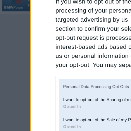
If you wish to opt-out of the
Par BMWPower
|
Kontakti
|
Reklāma
processing of your personal
targeted advertising by us
section to confirm your sel
opt-out request is proces
interest-based ads based o
us or personal information d
your opt-out. You may separ
disclosure of your personal
IAB’s list of downstream pa
Personal Data Processing Opt Outs
also be disclosed by us to 
I want to opt-out of the Sharing of 
Downstream Participants
th
Opted In
third parties.
I want to opt-out of the Sale of my 
Opted In