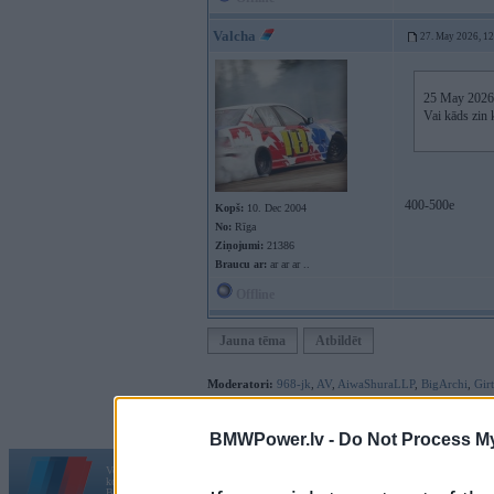
Valcha
27. May 2026, 1
25 May 2026
Vai kāds zin
400-500e
Kopš:
10. Dec 2004
No:
Rīga
Ziņojumi:
21386
Braucu ar:
ar ar ar ..
Offline
Jauna tēma
Atbildēt
Moderatori:
968-jk
,
AV
,
AiwaShuraLLP
,
BigArchi
,
Gir
BMWPower.lv -
Do Not Process My
Vortāls BMWPower.lv darbojas
kopš 2002. gada 14. maija. Tas nav auto klubs un nav saistīts ar
Galvena
|
Fo
BMW AG.