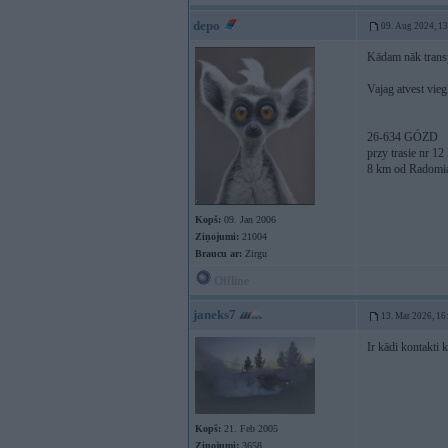
depo
09. Aug 2024, 1
Kādam nāk transp
Vajag atvest viegl
26-634 GÓZD
przy trasie n
8 km od Radomi
Kopš:
09. Jan 2006
Ziņojumi:
21004
Braucu ar:
Zirgu
Offline
janeks7
13. Mar 2026, 16
Ir kādi kontakti 
Kopš:
21. Feb 2005
Ziņojumi:
3658