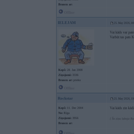
Braucu ar:
Offline
IELEJAM
25. May 2026, 0
Vai kāds var pate
Varbūt tas pats K
Kopš:
28. Jan 2008
Ziņojumi:
3336
Braucu ar:
prieku
Offline
Rockstar
25. May 2026, 1
Vai kāds zin kād
Kopš:
11. Dec 2004
No:
Rīga
Ziņojumi:
3956
[ Šo ziņu laboja Ro
Braucu ar:
Offline