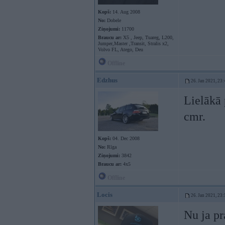
Kopš:
14. Aug 2008
No:
Dobele
Ziņojumi:
11700
Braucu ar:
X5 , Jeep, Tuareg, L200,
Jumper,Master ,Transit, Stralis x2,
Volvo FL, Atego, Deu
Offline
Edzhus
26. Jan 2021, 23:
Lielākā 
cmr.
Kopš:
04. Dec 2008
No:
Rīga
Ziņojumi:
3842
Braucu ar:
4x5
Offline
Locis
26. Jan 2021, 23:
Nu ja pr