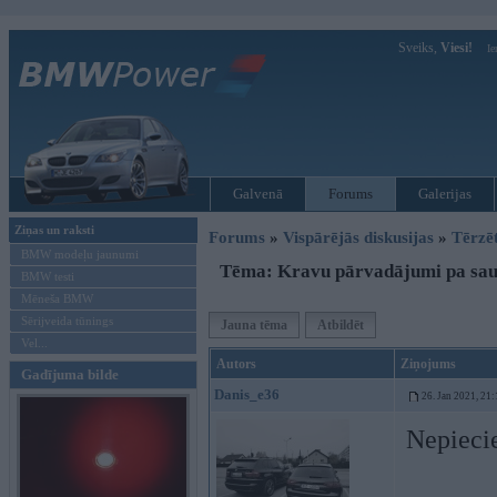
Sveiks,
Viesi!
Ie
Galvenā
Forums
Galerijas
Ziņas un raksti
Forums
»
Vispārējās diskusijas
»
Tērzē
BMW modeļu jaunumi
Tēma: Kravu pārvadājumi pa saus
BMW testi
Mēneša BMW
Sērijveida tūnings
Jauna tēma
Atbildēt
Vel...
Autors
Ziņojums
Gadījuma bilde
Danis_e36
26. Jan 2021, 21:
Nepiecie