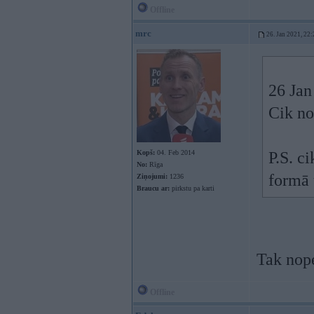
Offline
mrc
26. Jan 2021, 22:
26 Jan
Cik no
Kopš:
04. Feb 2014
P.S. c
No:
Rīga
formā 
Ziņojumi:
1236
Braucu ar:
pirkstu pa karti
Tak nopé
Offline