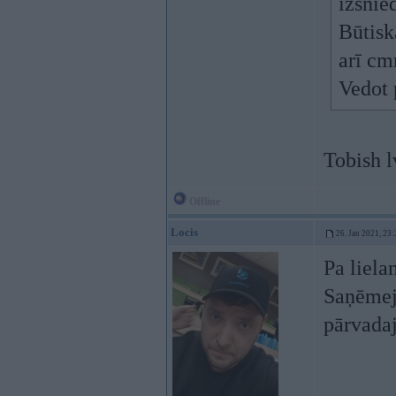
izsnie
Būtisk
arī cm
Vedot 
Tobish l
Offline
Locis
26. Jan 2021, 23:
Pa liela
Saņēmeja
pārvadaj