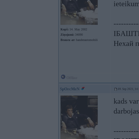
ieteikum
----------
Kopš:
14. May 2002
ІБАШТЕ!
Ziņojumi:
34090
Braucu ar:
banderautomobili
Нехай п
Offline
SpOrcMeN
09. Sep 2021, 14
kads var
darbojas
----------