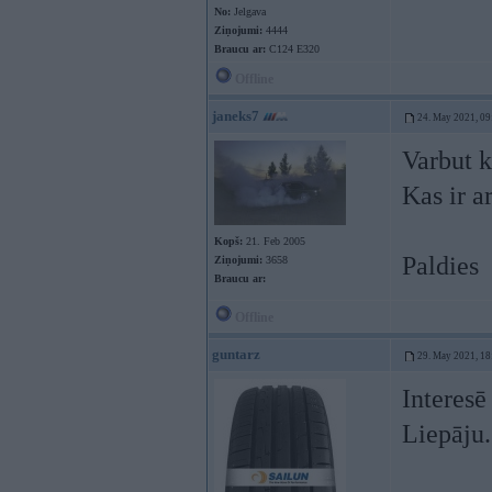
No:
Jelgava
Ziņojumi:
4444
Braucu ar:
C124 E320
Offline
janeks7
24. May 2021, 09
Varbut k
Kas ir a
Kopš:
21. Feb 2005
Paldies
Ziņojumi:
3658
Braucu ar:
Offline
guntarz
29. May 2021, 18
Interesē
Liepāju.