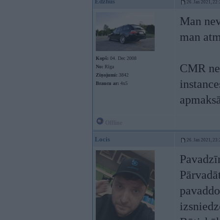
Edzhus
26. Jan 2021, 22:
Man nev
man atme
Kopš:
04. Dec 2008
CMR nep
No:
Rīga
Ziņojumi:
3842
instance
Braucu ar:
4x5
apmaksāt
Offline
Locis
26. Jan 2021, 23:
Pavadzīm
Pārvadāt
pavaddok
izsniedz