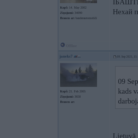
ІБАШТЕ!
Kopš:
14. May 2002
Нехай п
Ziņojumi:
34090
Braucu ar:
banderautomobili
Offline
janeks7
09. Sep 2021, 15
09 Sep
kads v
Kopš:
21. Feb 2005
Ziņojumi:
3658
darboj
Braucu ar:
Lietuvā 