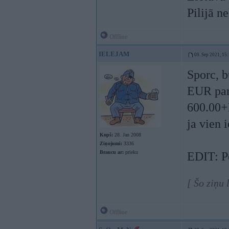
Pilijā n
Offline
IELEJAM
09. Sep 2021, 15
Sporc, 
EUR p
600.00+
ja vien 
Kopš:
28. Jan 2008
Ziņojumi:
3336
Braucu ar:
prieku
EDIT: Po
[ Šo ziņu
Offline