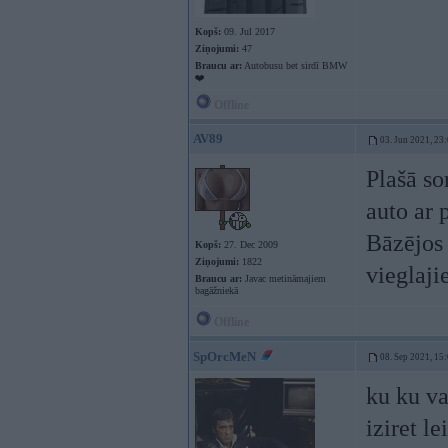
Kopš:
09. Jul 2017
Ziņojumi:
47
Braucu ar:
Autobusu bet sirdī BMW
❤️
Offline
AV89
03. Jun 2021, 23
Plašā s
auto ar 
Bāzējos 
Kopš:
27. Dec 2009
Ziņojumi:
1822
vieglaj
Braucu ar:
Javac metināmajiem
bagāžniekā
Offline
SpOrcMeN
08. Sep 2021, 15
ku ku va
iziret l