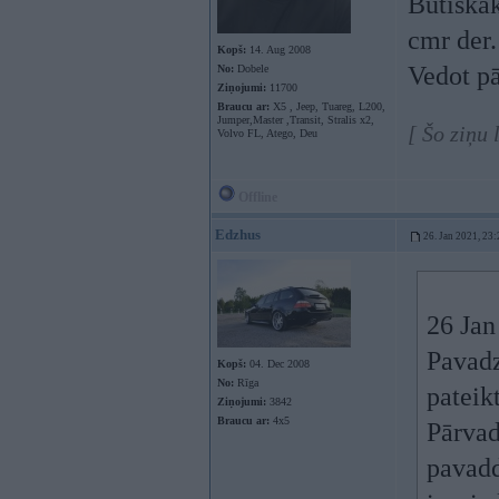
Būtiskāk
cmr der.
Kopš:
14. Aug 2008
Vedot pā
No:
Dobele
Ziņojumi:
11700
Braucu ar:
X5 , Jeep, Tuareg, L200,
Jumper,Master ,Transit, Stralis x2,
[ Šo ziņu 
Volvo FL, Atego, Deu
Offline
Edzhus
26. Jan 2021, 23:
26 Jan
Pavadz
Kopš:
04. Dec 2008
No:
Rīga
pateik
Ziņojumi:
3842
Braucu ar:
4x5
Pārvad
pavadd