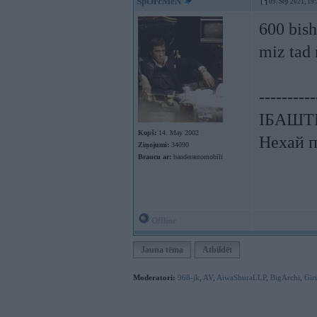
SpOrcMeN
09. Sep 2021, 19
600 bish
miz tad
----------
ІБАШТЕ!
Kopš:
14. May 2002
Нехай п
Ziņojumi:
34090
Braucu ar:
banderautomobili
Offline
Jauna tēma
Atbildēt
Moderatori:
968-jk
,
AV
,
AiwaShuraLLP
,
BigArchi
,
Gir