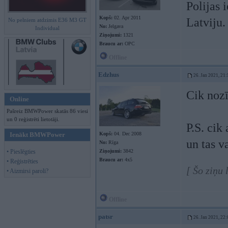
Polijas 
Kopš:
02. Apr 2011
Latviju.
No pelniem atdzimis E36 M3 GT
No:
Jelgava
Individual
Ziņojumi:
1321
Braucu ar:
OPC
Offline
Edzhus
26. Jan 2021, 21:
Cik noz
Online
Pašreiz BMWPower skatās 86 viesi
un 0 reģistrēti lietotāji.
P.S. cik
Ienākt BMWPower
Kopš:
04. Dec 2008
un tas v
No:
Rīga
• Pieslēgties
Ziņojumi:
3842
Braucu ar:
4x5
• Reģistrēties
[ Šo ziņu
• Aizmirsi paroli?
Offline
patsr
26. Jan 2021, 22: