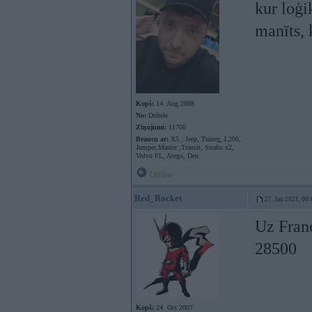
kur loģi
manīts, 
Kopš:
14. Aug 2008
No:
Dobele
Ziņojumi:
11700
Braucu ar:
X5 , Jeep, Tuareg, L200,
Jumper,Master ,Transit, Stralis x2,
Volvo FL, Atego, Deu
Offline
Red_Rocket
27. Jan 2021, 00:
Uz Franc
28500
Kopš:
24. Oct 2007