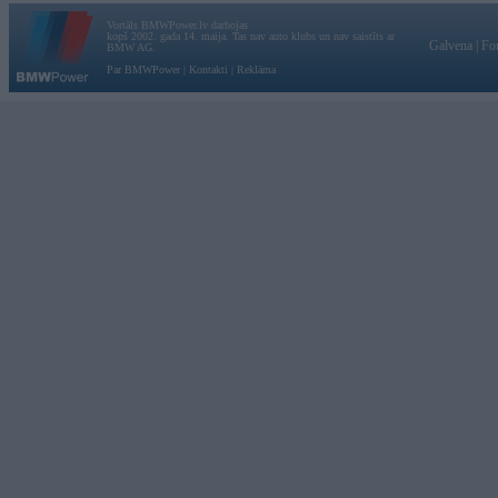
Vortāls BMWPower.lv darbojas
kopš 2002. gada 14. maija. Tas nav auto klubs un nav saistīts ar
Galvena
|
Fo
BMW AG.
Par BMWPower
|
Kontakti
|
Reklāma