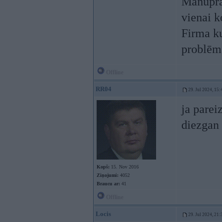
Manuprāt
vienai k
Firma ku
problēma
Offline
RR04
29. Jul 2024, 15:
ja parei
diezgan 
Kopš:
15. Nov 2016
Ziņojumi:
4052
Braucu ar:
41
Offline
Locis
29. Jul 2024, 21: