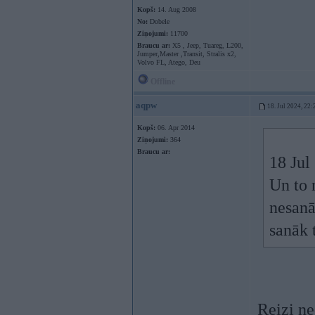
Kopš:
14. Aug 2008
No:
Dobele
Ziņojumi:
11700
Braucu ar:
X5 , Jeep, Tuareg, L200,
Jumper,Master ,Transit, Stralis x2,
Volvo FL, Atego, Deu
Offline
aqpw
18. Jul 2024, 22:
Kopš:
06. Apr 2014
Ziņojumi:
364
Braucu ar:
18 Jul
Un to 
nesanā
sanāk 
Reizi ne