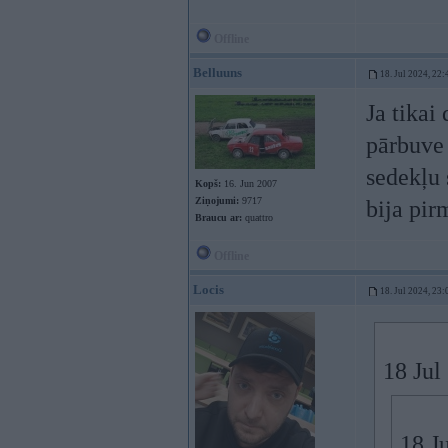
Offline
Belluuns
18. Jul 2024, 22:
Ja tikai
pārbuve
sedekļu 
Kopš:
16. Jun 2007
Ziņojumi:
9717
bija pir
Braucu ar:
quattro
Offline
Locis
18. Jul 2024, 23:
18 Jul
18 J