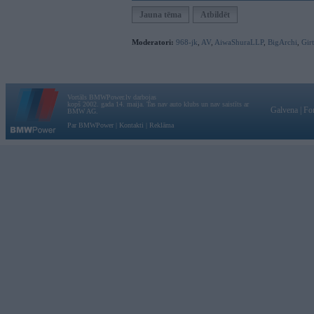
Jauna tēma
Atbildēt
Moderatori:
968-jk
,
AV
,
AiwaShuraLLP
,
BigArchi
,
Gir
Vortāls BMWPower.lv darbojas
kopš 2002. gada 14. maija. Tas nav auto klubs un nav saistīts ar
Galvena
|
Fo
BMW AG.
Par BMWPower
|
Kontakti
|
Reklāma