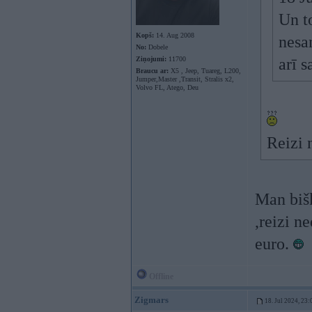
Un t
Kopš:
14. Aug 2008
nesa
No:
Dobele
Ziņojumi:
11700
arī 
Braucu ar:
X5 , Jeep, Tuareg, L200,
Jumper,Master ,Transit, Stralis x2,
Volvo FL, Atego, Deu
Reizi 
Man bišķ
,reizi n
euro.
Offline
Zigmars
18. Jul 2024, 23: