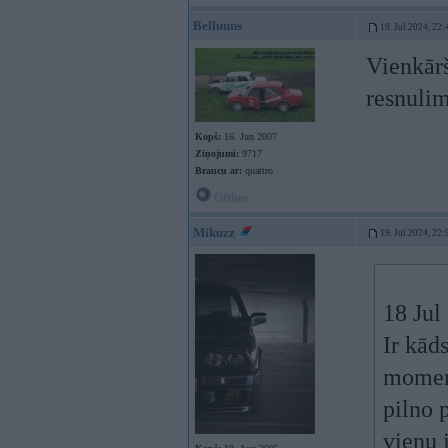
Belluuns
19. Jul 2024, 22:
Vienkārš
resnuli
Kopš:
16. Jun 2007
Ziņojumi:
9717
Braucu ar:
quattro
Offline
Mikuzz
19. Jul 2024, 22:
18 Jul
Ir kād
moment
pilno 
vienu 