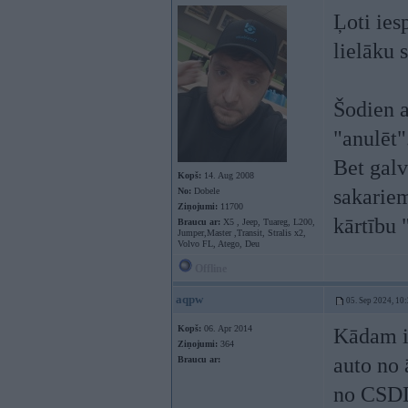
Ļoti ies
lielāku 
Šodien a
"anulēt"
Bet galv
Kopš:
14. Aug 2008
sakariem
No:
Dobele
Ziņojumi:
11700
kārtību 
Braucu ar:
X5 , Jeep, Tuareg, L200,
Jumper,Master ,Transit, Stralis x2,
Volvo FL, Atego, Deu
Offline
aqpw
05. Sep 2024, 10
Kopš:
06. Apr 2014
Kādam ir
Ziņojumi:
364
auto no 
Braucu ar:
no CSDD