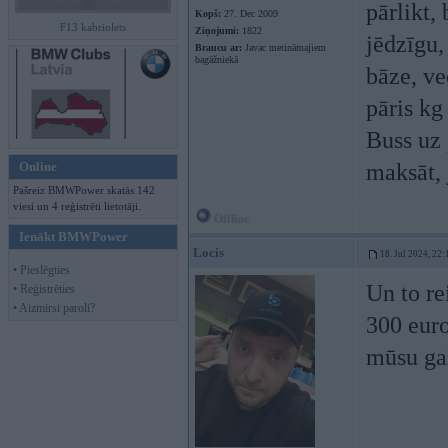
pārlikt,
Kopš:
27. Dec 2009
F13 kabriolets
Ziņojumi:
1822
jēdzīgu,
Braucu ar:
Javac metināmajiem
bagāžniekā
bāze, ve
pāris kg
Buss uz 
Online
maksāt, 
Pašreiz BMWPower skatās 142
viesi un 4 reģistrēti lietotāji.
Offline
Ienākt BMWPower
Locis
18. Jul 2024, 22:
• Pieslēgties
Un to re
• Reģistrēties
• Aizmirsi paroli?
300 euro
mūsu gal