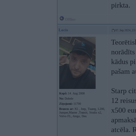
pirkta.
Offline
Locis
07. Sep 2024, 23
Teorētis
norādīts
kādus pi
pašam a
Starp ci
Kopš:
14. Aug 2008
12 reisu
No:
Dobele
Ziņojumi:
11700
x500 eur
Braucu ar:
X5 , Jeep, Tuareg, L200,
Jumper,Master ,Transit, Stralis x2,
Volvo FL, Atego, Deu
apmaksāj
atcēla. 