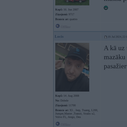
Kopš:
16. Jun 2007
Ziņojumi:
9717
Braucu ar:
quattro
Offline
Locis
19. Jul 2024, 22:
A kā uz 
mazāku 
pasažier
Kopš:
14. Aug 2008
No:
Dobele
Ziņojumi:
11700
Braucu ar:
X5 , Jeep, Tuareg, L200,
Jumper,Master ,Transit, Stralis x2,
Volvo FL, Atego, Deu
Offline