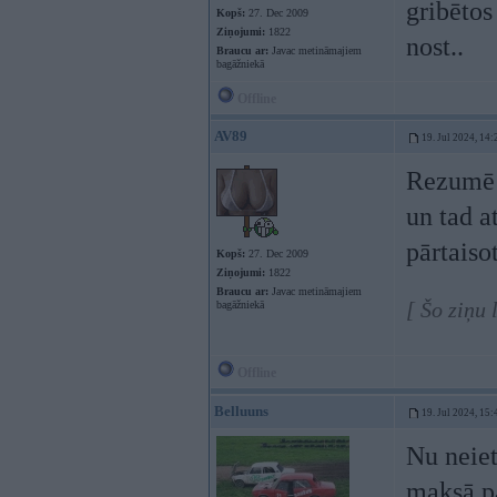
gribētos
Kopš:
27. Dec 2009
Ziņojumi:
1822
nost..
Braucu ar:
Javac metināmajiem
bagāžniekā
Offline
AV89
19. Jul 2024, 14:
Rezumē c
un tad at
pārtaiso
Kopš:
27. Dec 2009
Ziņojumi:
1822
Braucu ar:
Javac metināmajiem
[ Šo ziņu
bagāžniekā
Offline
Belluuns
19. Jul 2024, 15:
Nu neiet
maksā pa