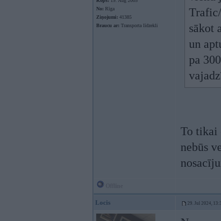
Kopš:
19. Aug 2005
No:
Rīga
Trafic
Ziņojumi:
41385
sākot a
Braucu ar:
Transporta līdzekli
un apt
pa 300
vajadz
To tikai
nebūs ve
nosacīju
Offline
Locis
29. Jul 2024, 13: