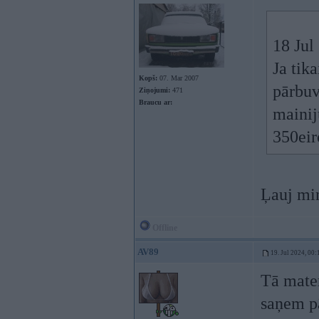
18 Jul
Ja tik
Kopš:
07. Mar 2007
pārbuv
Ziņojumi:
471
Braucu ar:
mainij
350eir
Ļauj mi
Offline
AV89
19. Jul 2024, 00:
Tā matem
saņem p