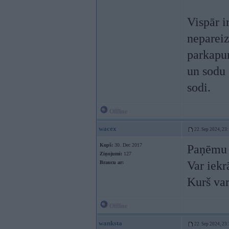
Vispār i
nepareiz
parkapum
un sodu 
sodi.
Offline
wacex
22. Sep 2024, 23
Kopš:
30. Dec 2017
Paņēmu k
Ziņojumi:
127
Var iekr
Braucu ar:
Kurš var
Offline
wanksta
22. Sep 2024, 23