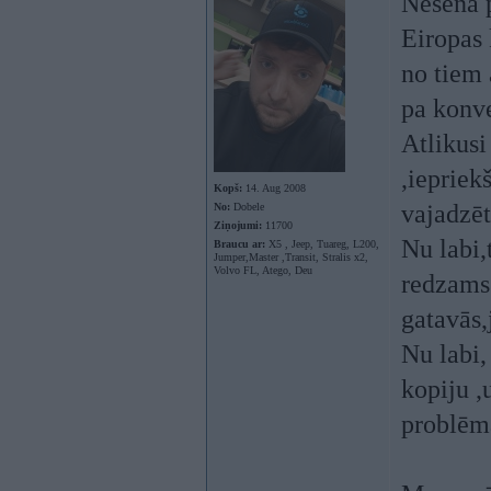
Nesena p
Eiropas
no tiem 
pa konve
Atlikusi
,iepriek
Kopš:
14. Aug 2008
vajadzēt
No:
Dobele
Ziņojumi:
11700
Nu labi
Braucu ar:
X5 , Jeep, Tuareg, L200,
Jumper,Master ,Transit, Stralis x2,
Volvo FL, Atego, Deu
redzams 
gatavās,
Nu labi,
kopiju ,
problēm