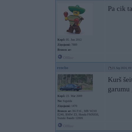
Pa cik t
Kopš:
05. Jun 2012
Ziņojumi:
7889
Braucu ar:
Offline
rencho
23. Sep 2024, 19
Kurš šei
garumu ,
Kopš:
23. Mar 2009
No:
Sigulda
Ziņojumi:
1470
Braucu ar:
X6 F16 , MB W210
E240, BMW Z3, Honda FMX650,
Suzuki Bandit 1200S
Offline