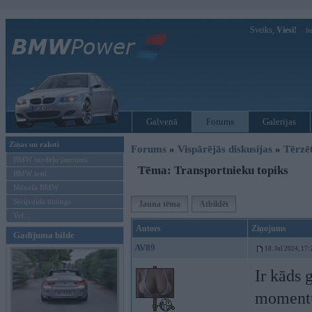
Sveiks,
Viesi!
Ie
Galvenā
Forums
Galerijas
Ziņas un raksti
Forums
»
Vispārējās diskusijas
»
Tērzē
BMW modeļu jaunumi
Tēma: Transportnieku topiks
BMW testi
Mēneša BMW
Sērijveida tūnings
Jauna tēma
Atbildēt
Vel...
Autors
Ziņojums
Gadījuma bilde
AV89
18. Jul 2024, 17:
Ir kāds 
momentu 