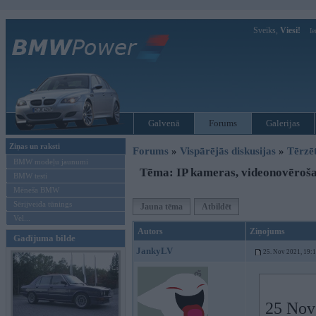
Sveiks,
Viesi!
Ie
Galvenā
Forums
Galerijas
Ziņas un raksti
Forums
»
Vispārējās diskusijas
»
Tērzē
BMW modeļu jaunumi
Tēma: IP kameras, videonovēroš
BMW testi
Mēneša BMW
Sērijveida tūnings
Jauna tēma
Atbildēt
Vel...
Autors
Ziņojums
Gadījuma bilde
JankyLV
25. Nov 2021, 19:
25 Nov