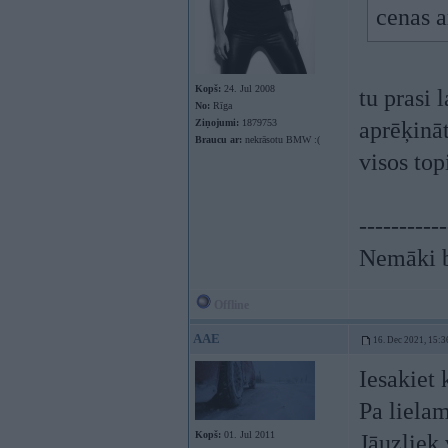
cenas a
Kopš:
24. Jul 2008
tu prasi
No:
Rīga
Ziņojumi:
1879753
aprēķināt
Braucu ar:
nekrāsotu BMW :(
visos top
-----------
Nemāki b
Offline
AAE
16. Dec 2021, 15:3
Iesakiet 
Pa liela
Kopš:
01. Jul 2011
Jāuzliek