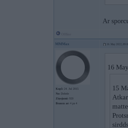
Ar sporc
Offline
MMMax
16. May 2022, 09:
16 May
15 M
Kopš:
24. Jul 2015
No:
Dobele
Atkar
Ziņojumi:
920
Braucu ar:
4 pa 4
matte
Prots
sirdd