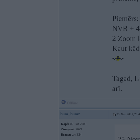
Piemērs:
NVR + 4
2 Zoom 
Kaut kād
Tagad, L
arī.
Offline
bum_bumz
25. Nov 2021, 23:
Kopš:
05. Jan 2006
Ziņojumi:
7629
Braucu ar:
E34
25 Nov