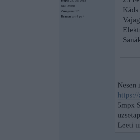
Kopš:
24. Jul 2015
No:
Dobele
Kāds 
Ziņojumi:
920
Braucu ar:
4 pa 4
Vajag
Elekt
Sanāk
Nesen i
https:
5mpx S
uzsetap
Leeti u