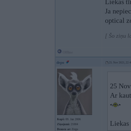
Liekas tī
Ja nepie
optical 
[ Šo ziņu 
Offline
depo
25. Nov 2021, 22:
25 Nov
Ar kau
Kopš:
09. Jan 2006
Liekas 
Ziņojumi:
21004
Braucu ar:
Zirgu