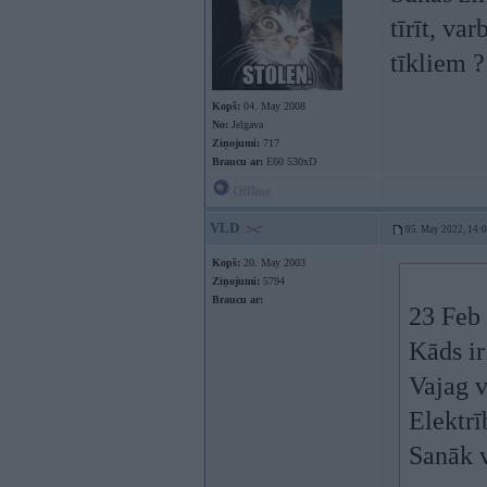
tīrīt, va
tīkliem 
Kopš:
04. May 2008
No:
Jelgava
Ziņojumi:
717
Braucu ar:
E60 530xD
Offline
VLD
05. May 2022, 14:
Kopš:
20. May 2003
Ziņojumi:
5794
Braucu ar:
23 Feb
Kāds ir
Vajag v
Elektrī
Sanāk v