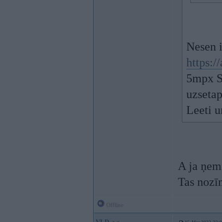
Nesen i
https:
5mpx S
uzsetap
Leeti u
A ja ņem 
Tas nozīm
Offline
VLD