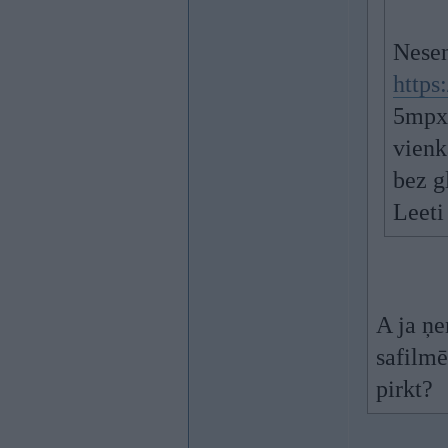
Nesen
https
5mpx 
vienk
bez g
Leeti
A ja ņe
safilmē
pirkt?