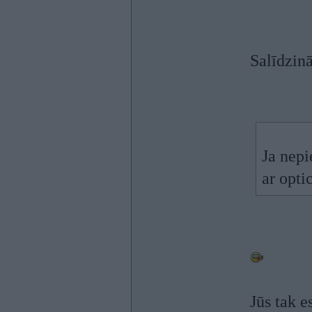
Salīdzin
Ja nepi
ar opti
Jūs tak e