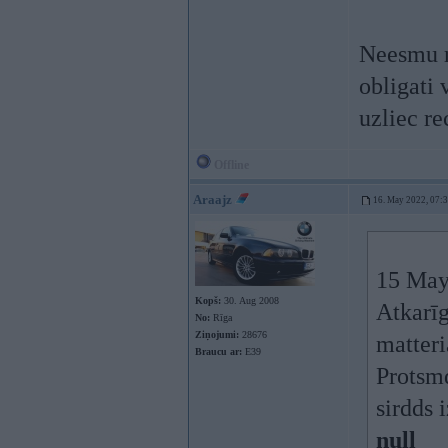
Neesmu r
obligati 
uzliec re
Offline
Araajz
16. May 2022, 07:
15 May
Kopš:
30. Aug 2008
Atkarīg
No:
Rīga
Ziņojumi:
28676
matter
Braucu ar:
E39
Protsmd
sirdds 
null