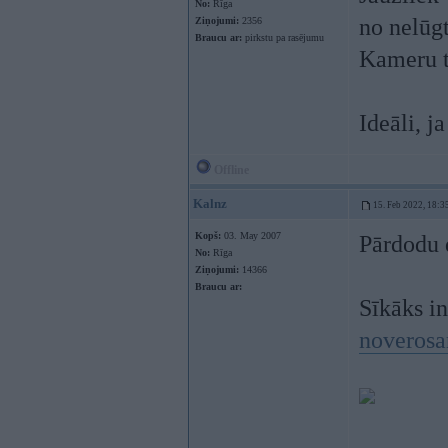
No:
Rīga
no nelūg
Ziņojumi:
2356
Braucu ar:
pirkstu pa rasējumu
Kameru tā
Ideāli, j
Offline
Kalnz
15. Feb 2022, 18:3
Kopš:
03. May 2007
Pārdodu 
No:
Rīga
Ziņojumi:
14366
Braucu ar:
Sīkāks in
noverosa