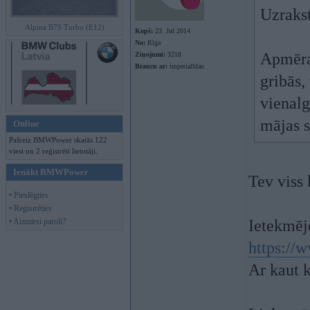
Uzrakst
Alpina B7S Turbo (E12)
Kopš:
23. Jul 2014
No:
Rīga
Apmēra
Ziņojumi:
3218
Braucu ar:
imperialblau
gribās,
vienalg
mājas s
Online
Pašreiz BMWPower skatās 122
viesi un 2 reģistrēti lietotāji.
Ienākt BMWPower
Tev viss
• Pieslēgties
• Reģistrēties
• Aizmirsi paroli?
Ietekmēj
https://
Ar kaut 