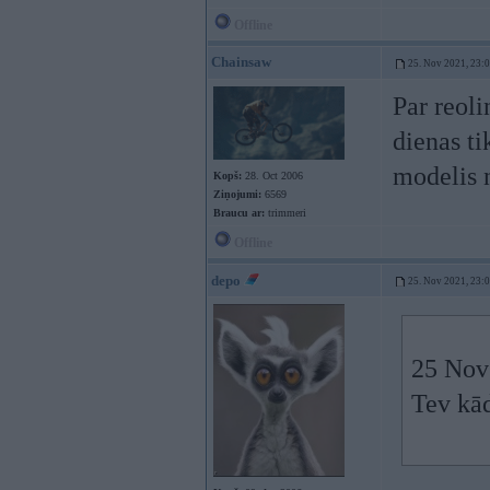
Offline
Chainsaw
25. Nov 2021, 23:
Par reoli
dienas ti
modelis n
Kopš:
28. Oct 2006
Ziņojumi:
6569
Braucu ar:
trimmeri
Offline
depo
25. Nov 2021, 23:
25 Nov
Tev kād