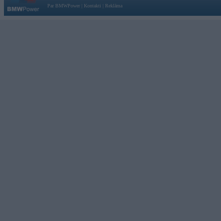
Par BMWPower
|
Kontakti
|
Reklāma