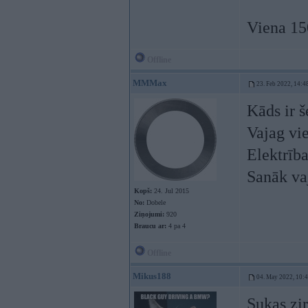
Viena 1
Offline
MMMax
23. Feb 2022, 14:4
Kāds ir 
Vajag vi
Elektrība
Sanāk va
Kopš:
24. Jul 2015
No:
Dobele
Ziņojumi:
920
Braucu ar:
4 pa 4
Offline
Mikus188
04. May 2022, 10:
Sukas zi