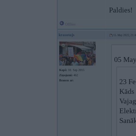
Paldies!
Offline
krasotajs
15. May 2022, 21:
05 May
Kopš:
10. Sep 2015
Ziņojumi:
462
23 Fe
Braucu ar:
Kāds 
Vajag
Elekt
Sanāk