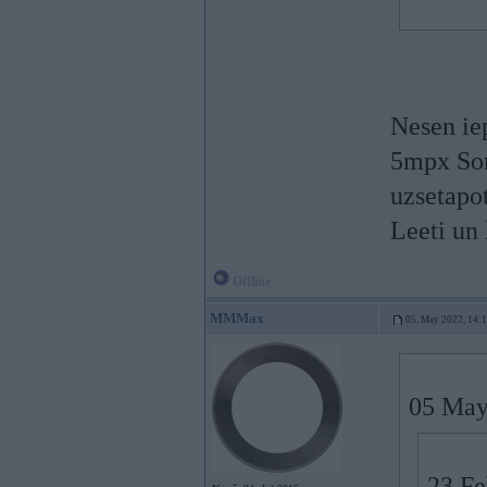
Nesen ie
5mpx Son
uzsetapo
Leeti un 
Offline
MMMax
05. May 2022, 14:
05 May
23 Fe