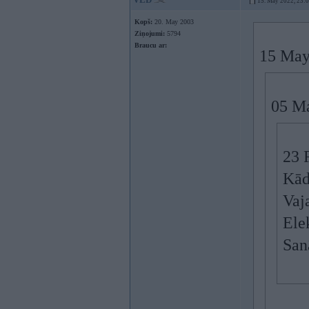
15. May 2022, 23:
Kopš:
20. May 2003
Ziņojumi:
5794
Braucu ar:
15 May
05 M
23 
Kād
Vaj
Ele
San