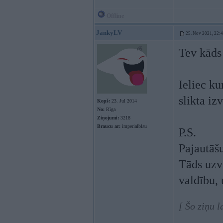
Offline
JankyLV
25. Nov 2021, 22:
Tev kāds
Ieliec ku
slikta iz
Kopš:
23. Jul 2014
No:
Rīga
Ziņojumi:
3218
Braucu ar:
imperialblau
P.S.
Pajautāšu
Tāds uzvi
valdību,
[ Šo ziņu 