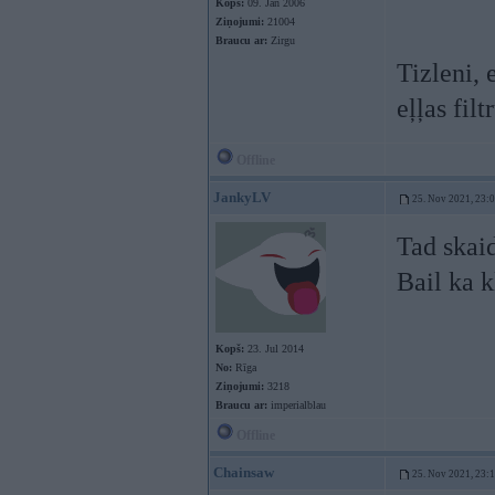
Kopš:
09. Jan 2006
Ziņojumi:
21004
Braucu ar:
Zirgu
Tizleni, 
eļļas fil
Offline
JankyLV
25. Nov 2021, 23:
Tad skaid
Bail ka k
Kopš:
23. Jul 2014
No:
Rīga
Ziņojumi:
3218
Braucu ar:
imperialblau
Offline
Chainsaw
25. Nov 2021, 23: