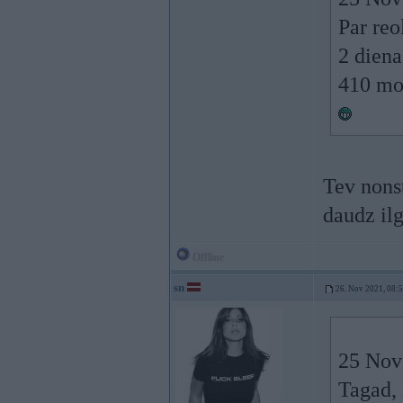
Par reo
2 diena
410 mod
Tev nons
daudz il
Offline
sn
26. Nov 2021, 08:
25 Nov
Tagad, 