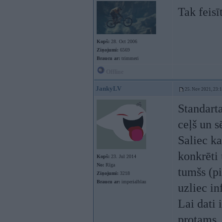
Tak feisī
Kopš:
28. Oct 2006
Ziņojumi:
6569
Braucu ar:
trimmeri
Offline
JankyLV
25. Nov 2021, 23:
Standart
ceļš un s
Saliec k
konkrēti 
Kopš:
23. Jul 2014
No:
Rīga
tumšs (p
Ziņojumi:
3218
Braucu ar:
imperialblau
uzliec in
Lai dati 
protams,