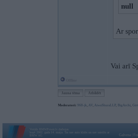
null
Ar spo
Vai arī 
Offline
Jauna tēma
Atbildēt
Moderatori:
968-jk
,
AV
,
AiwaShuraLLP
,
BigArchi
,
Gir
Vortāls BMWPower.lv darbojas
kopš 2002. gada 14. maija. Tas nav auto klubs un nav saistīts ar
Galvena
|
Fo
BMW AG.