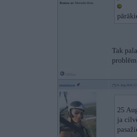
Braucu ar:
Mercedes-Benz
pārāki
Tak pala
problēm
Offline
stuntman
25. Aug 2010, 17
25 Aug
ja cil
pasaži