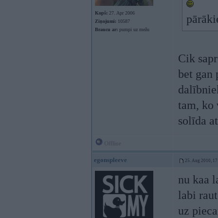
Kopš:
27. Apr 2006
pārāki
Ziņojumi:
10587
Braucu ar:
pumpi uz mežu
Cik sapr
bet gan 
dalībnie
tam, ko 
solīda a
Offline
egonspleeve
25. Aug 2010, 17
nu kaa l
labi rau
uz pieca