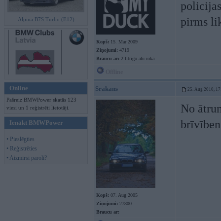
policija
pirms li
Alpina B7S Turbo (E12)
Kopš:
15. Mar 2009
Ziņojumi:
4719
Braucu ar:
2 litrigo alu rokā
Offline
Online
Srakans
25. Aug 2010, 17
Pašreiz BMWPower skatās 123
No ātrum
viesi un 1 reģistrēti lietotāji.
brīvīben
Ienākt BMWPower
• Pieslēgties
• Reģistrēties
• Aizmirsi paroli?
Kopš:
07. Aug 2005
Ziņojumi:
27800
Braucu ar: