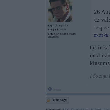
26 Aug
uz val
Kopš:
05. Sep 2006
iespee
Ziņojumi:
20315
Braucu ar:
nošautu musaru
bagāžniekā
tas ir k
nebliezī
klusum
[ Šo ziņu
Offline
Tēma slēgta
Moderatori:
968-jk
,
AV
,
AiwaShuraLLP
,
GirtzB
,
Lafter