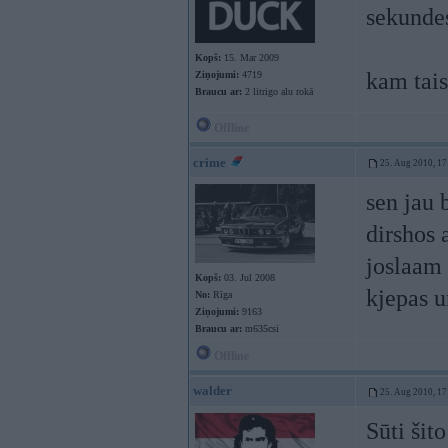
sekundes
Kopš:
15. Mar 2009
kam tais
Ziņojumi:
4719
Braucu ar:
2 litrigo alu rokā
Offline
crime
25. Aug 2010, 17
sen jau
dirshos 
joslaam 
Kopš:
03. Jul 2008
kjepas u
No:
Rīga
Ziņojumi:
9163
Braucu ar:
m635csi
Offline
walder
25. Aug 2010, 17
Sūti šit