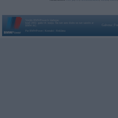
Vortāls BMWPower.lv darbojas
kopš 2002. gada 14. maija. Tas nav auto klubs un nav saistīts ar
Galvena
|
Fo
BMW AG.
Par BMWPower
|
Kontakti
|
Reklāma