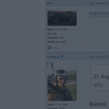
RaL
25. Aug 2010, 17
mācieti
Kopš:
23. Jul 2006
No:
Rīga
Ziņojumi:
4076
Braucu ar:
kruīzu
Offline
stuntman
25. Aug 2010, 17
25 Aug
urla
Rudenī, 
Kopš:
27. Apr 2006
Ziņojumi:
10587