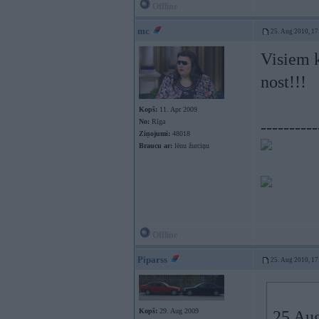
Offline
mc
25. Aug 2010, 17
Visiem k
nost!!!
Kopš:
11. Apr 2009
No:
Rīga
----------
Ziņojumi:
48018
Braucu ar:
lēnu žurciņu
Offline
Piparss
25. Aug 2010, 17
Kopš:
29. Aug 2009
25 Aug