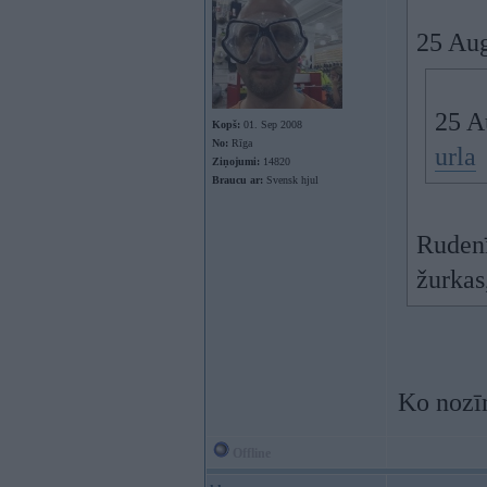
25 Aug
25 A
Kopš:
01. Sep 2008
No:
Rīga
urla
Ziņojumi:
14820
Braucu ar:
Svensk hjul
Rudenī
žurkas
Ko nozīm
Offline