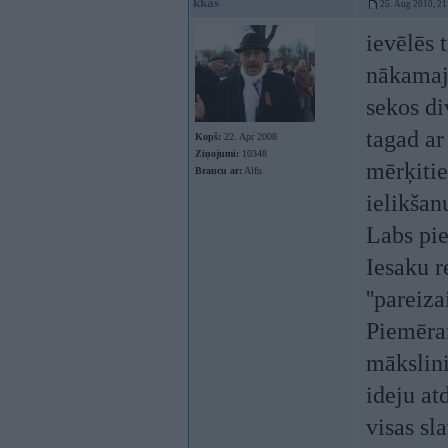
kkas
25. Aug 2010, 21
ievēlēs 
nākamajā
sekos di
tagad ar
Kopš:
22. Apr 2008
Ziņojumi:
10348
mērķitie
Braucu ar:
Alfu
ielikšan
Labs pie
Iesaku r
''pareiza
Piemēra
mākslini
ideju at
visas sl