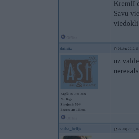
Kremlī d
Savu vied
viedokli
Offline
dainiiz
26. Aug 2010, 15
uz valde
nereaals
Kopš:
18. Jun 2009
No:
Rīga
Ziņojumi:
5244
Braucu ar:
125mm
Offline
sasha_belijs
26. Aug 2010, 16