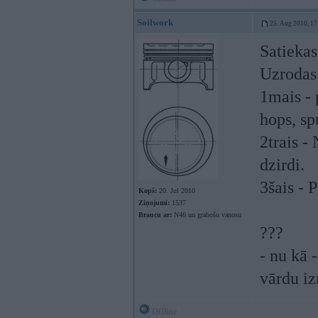
Soilwork
25. Aug 2010, 17
Satiekas
Uzrodas 
1mais - 
hops, sp
2trais - 
dzirdi.
3šais - 
Kopš:
20. Jul 2010
Ziņojumi:
1537
Braucu ar:
N46 un grabošu vanosu
???
- nu kā 
vārdu iz
Offline