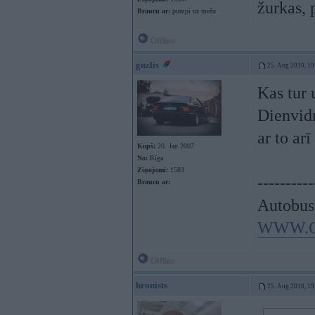
žurkas, 
Braucu ar:
pumpi uz mežu
Offline
guzlis
25. Aug 2010, 19
Kas tur 
Dienvidn
ar to ar
Kopš:
20. Jan 2007
No:
Rīga
Ziņojumi:
1583
----------
Braucu ar:
Autobus
WWW.C
Offline
hronists
25. Aug 2010, 19