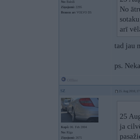
No:
Baloži
No ātr
Ziņojumi:
2295
Braucu ar:
VOLVO D5
sotaku
arī vē
tad jau 
ps. Nek
Offline
SZ
25. Aug 2010, 17
25 Aug
ja cil
Kopš:
06. Feb 2004
No:
Rīga
pasaži
Ziņojumi:
2675