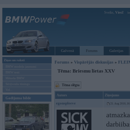
Sveiks,
Viesi!
Ie
Galvenā
Forums
Galerijas
Ziņas un raksti
Forums
»
Vispārējās diskusijas
»
FLEI
BMW modeļu jaunumi
Tēma: Briesmu lietas XXV
BMW testi
Mēneša BMW
Sērijveida tūnings
Tēma slēgta
Vel...
Autors
Ziņojums
Gadījuma bilde
egonspleeve
25. Aug 2010, 16
atmazkas
darbiiba