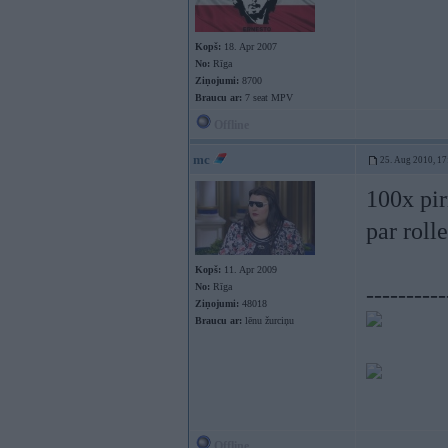
Kopš:
18. Apr 2007
No:
Rīga
Ziņojumi:
8700
Braucu ar:
7 seat MPV
Offline
mc
25. Aug 2010, 17
100x pir
par roll
Kopš:
11. Apr 2009
No:
Rīga
----------
Ziņojumi:
48018
Braucu ar:
lēnu žurciņu
Offline