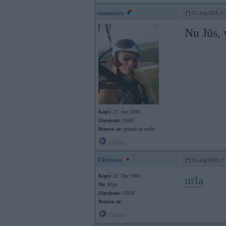
stuntman
25. Aug 2010, 17
Nu Jūs, 
Kopš:
27. Apr 2006
Ziņojumi:
10587
Braucu ar:
pumpi uz mežu
Offline
Ekimons
25. Aug 2010, 17
Kopš:
21. Dec 2004
urla
No:
Rīga
Ziņojumi:
13338
Braucu ar:
Offline