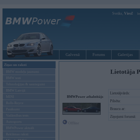
Sveiks,
Viesi!
Ie
Galvenā
Forums
Galerijas
Ziņas un raksti
Lietotāja P
BMW modeļu jaunumi
BMW testi
Tehnoloģijas & sasniegumi
BMW Latvijā
Lietotājvārds:
MINI
BMWPower atbalstītājs
Pilsēta:
Rolls-Royce
Braucu ar:
Pasākumi
Vadāmības tests
Ziņojumi forumā:
Autosports
Offline
BMWPower aktuāli
Reklāmas raksti