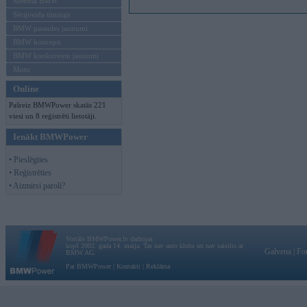
Mēneša BMW
Sērijveida tūnings
BMW pasaules jaunumi
BMW koncepti
BMW konkurentu jaunumi
Moto
Online
Pašreiz BMWPower skatās 221
viesi un 8 reģistrēti lietotāji.
Ienākt BMWPower
• Pieslēgties
• Reģistrēties
• Aizmirsi paroli?
Vortāls BMWPower.lv darbojas
kopš 2002. gada 14. maija. Tas nav auto klubs un nav saistīts ar
Galvena
|
Fo
BMW AG.
Par BMWPower
|
Kontakti
|
Reklāma