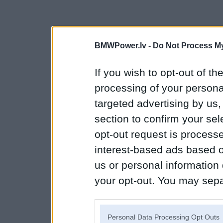
BMWPower.lv -
Do Not Process My
If you wish to opt-out of the
processing of your personal
targeted advertising by us
section to confirm your sel
opt-out request is proces
interest-based ads based o
us or personal information d
your opt-out. You may separ
disclosure of your personal
IAB’s list of downstream pa
Personal Data Processing Opt Outs