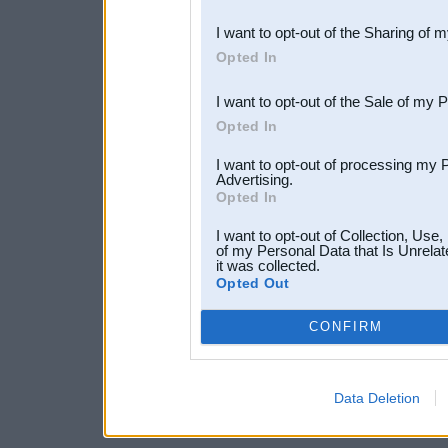
also be disclosed by us to 
I want to opt-out of the Sharing of 
Downstream Participants
th
Opted In
third parties.
I want to opt-out of the Sale of my 
Opted In
I want to opt-out of processing my 
Advertising.
Opted In
I want to opt-out of Collection, Use
of my Personal Data that Is Unrelat
it was collected.
Opted Out
CONFIRM
Data Deletion