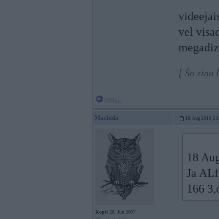
videejai
vel visa
megadiz
[ Šo ziņu
Offline
Machida
18. Aug 2010, 23
18 Aug
Ja ALf
166 3,
Kopš:
28. Jun 2007