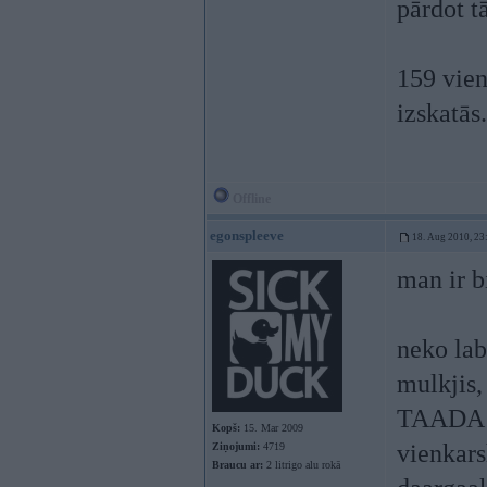
pārdot tā
159 vien
izskatās.
Offline
egonspleeve
18. Aug 2010, 23
man ir b
neko lab
mulkjis,
TAADA te
Kopš:
15. Mar 2009
vienkars
Ziņojumi:
4719
Braucu ar:
2 litrigo alu rokā