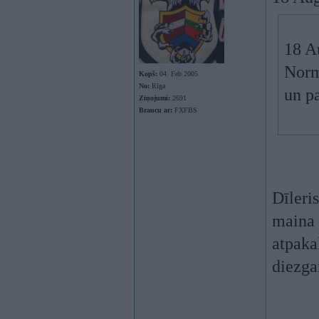
18 A
Normā
Kopš:
04. Feb 2005
No:
Rīga
un p
Ziņojumi:
2691
Braucu ar:
FXFBS
Dīleris
maina 
atpaka
diezga