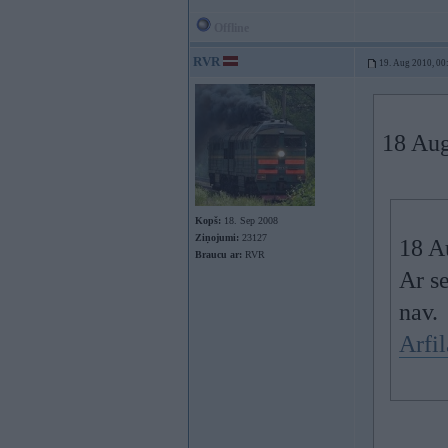
Offline
RVR
19. Aug 2010, 00
18 Aug
Kopš:
18. Sep 2008
Ziņojumi:
23127
18 A
Braucu ar:
RVR
Ar se
nav.
Arfi