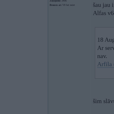
Ziņojumi:
3406
šau jau
Braucu ar:
V8 bet neiet
Alfas v6
18 Aug
Ar ser
nav.
Arfila
šim slāv