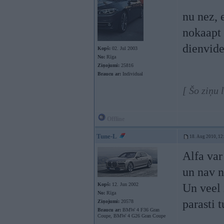
nu nez, 
nokaapt
dienvid
Kopš:
02. Jul 2003
No:
Rīga
Ziņojumi:
25816
Braucu ar:
Individual
[ Šo ziņu 
Offline
Tune-L
18. Aug 2010, 12
Alfa var
un nav n
Kopš:
12. Jun 2002
Un veel i
No:
Rīga
parasti 
Ziņojumi:
20578
Braucu ar:
BMW 4 F36 Gran
Coupe, BMW 4 G26 Gran Coupe