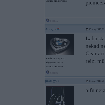
Braucu ar:
Individual
piemeer
Offline
Artis_D
18. Aug 2010, 23
Labā stā
nekad ne
Gear arī
Kopš:
22. Aug 2002
reizi mū
Ziņojumi:
13429
Braucu ar:
BMW
Offline
prodigy01
18. Aug 2010, 23
alfu nej