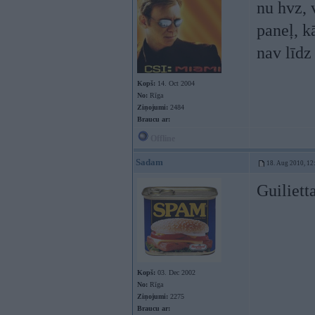
nu hvz, 
paneļ, k
nav līdz
Kopš:
14. Oct 2004
No:
Rīga
Ziņojumi:
2484
Braucu ar:
Offline
Sadam
18. Aug 2010, 12
Guiliett
Kopš:
03. Dec 2002
No:
Rīga
Ziņojumi:
2275
Braucu ar: