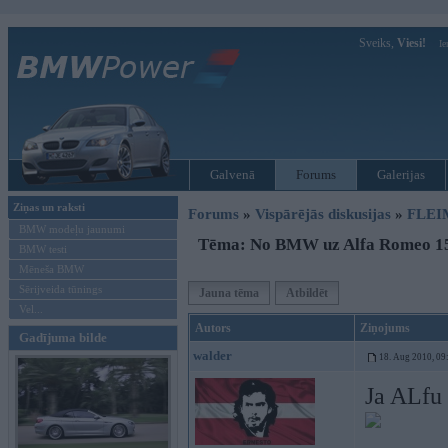
Sveiks,
Viesi!
Ie
Galvenā
Forums
Galerijas
Ziņas un raksti
Forums
»
Vispārējās diskusijas
»
FLEI
BMW modeļu jaunumi
Tēma: No BMW uz Alfa Romeo 1
BMW testi
Mēneša BMW
Sērijveida tūnings
Jauna tēma
Atbildēt
Vel...
Autors
Ziņojums
Gadījuma bilde
walder
18. Aug 2010, 09
Ja ALfu