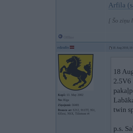
Arfila (
[ Šo ziņu 
Offline
edzulis
18. Aug 2010, 10
18 Aug
2.5V6 
pakaļp
Kopš:
13. May 2002
Labāka
No:
Rīga
Ziņojumi:
56481
twin s
Braucu ar:
S212, 911TT, 951,
635csi, NSX, Tillotson t4
p.s. Sa