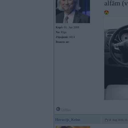
alfām (v
Kopš:
01. Jun 2008
No:
Rīga
Ziņojumi:
4414
Braucu ar:
Offline
Horacijs_Keins
18. Aug 2010, 11