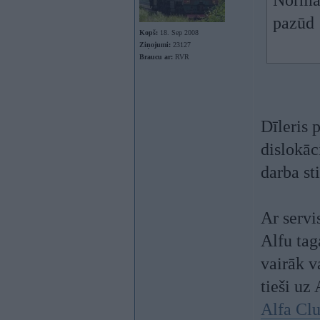
Normāl
pazūd
Kopš:
18. Sep 2008
Ziņojumi:
23127
Braucu ar:
RVR
Dīleris 
dislokāc
darba st
Ar servi
Alfu tag
vairāk v
tieši uz
Alfa Clu