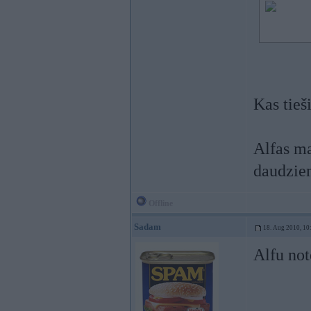
Kas tieš
Alfas ma
daudziem
Offline
Sadam
18. Aug 2010, 10
Alfu not