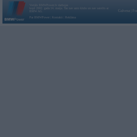
Vortāls BMWPower.lv darbojas
kopš 2002. gada 14. maija. Tas nav auto klubs un nav saistīts ar
Galvena
|
Fo
BMW AG.
Par BMWPower
|
Kontakti
|
Reklāma