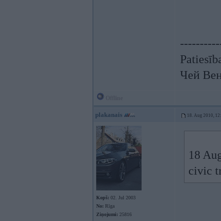
----------
Patiesīb
Чей Вен
Offline
plakanais
18. Aug 2010, 12
18 Aug
civic 
Kopš:
02. Jul 2003
No:
Rīga
Ziņojumi:
25816