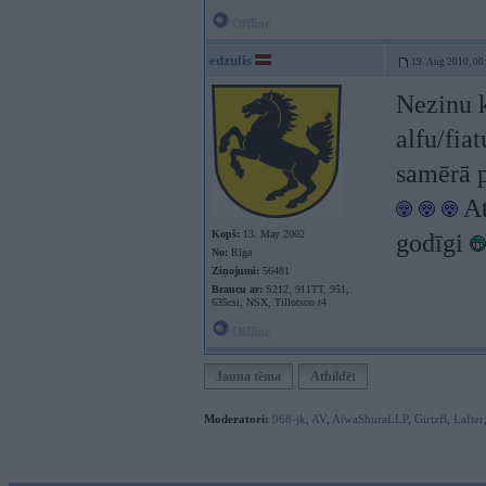
Offline
edzulis
19. Aug 2010, 00
Nezinu k
alfu/fiat
samērā p
At
Kopš:
13. May 2002
godīgi
No:
Rīga
Ziņojumi:
56481
Braucu ar:
S212, 911TT, 951,
635csi, NSX, Tillotson t4
Offline
Jauna tēma
Atbildēt
Moderatori:
968-jk
,
AV
,
AiwaShuraLLP
,
GirtzB
,
Lafter