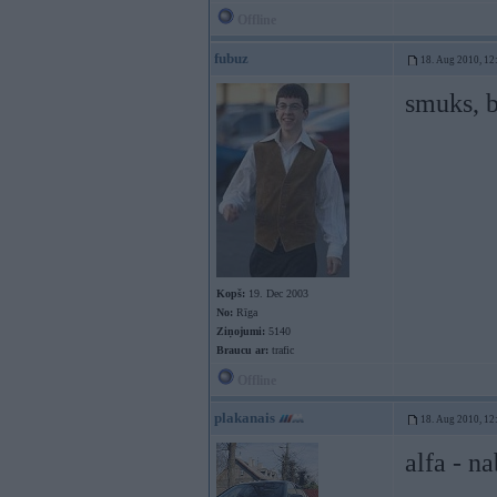
Offline
fubuz
18. Aug 2010, 12
smuks, b
Kopš:
19. Dec 2003
No:
Rīga
Ziņojumi:
5140
Braucu ar:
trafic
Offline
plakanais
18. Aug 2010, 12
alfa - n