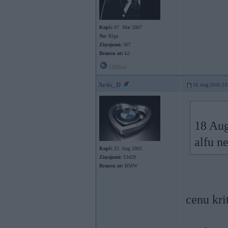
Kopš:
07. Mar 2007
No:
Rīga
Ziņojumi:
307
Braucu ar:
k2
Offline
Artis_D
18. Aug 2010, 23
18 Aug
alfu n
Kopš:
22. Aug 2002
Ziņojumi:
13429
Braucu ar:
BMW
cenu kri