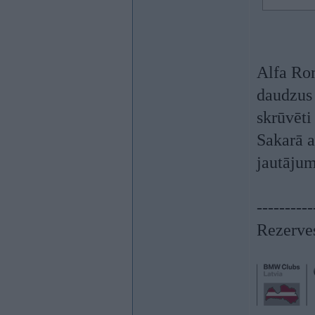
Alfa Rom
daudzus 
skrūvēti
Sakarā a
jautāju
----------
Rezerves