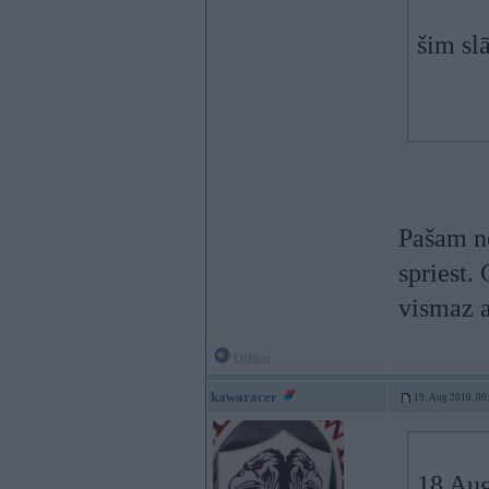
šim sl
Pašam ne
spriest.
vismaz a
Offline
kawaracer
19. Aug 2010, 00
18 Aug