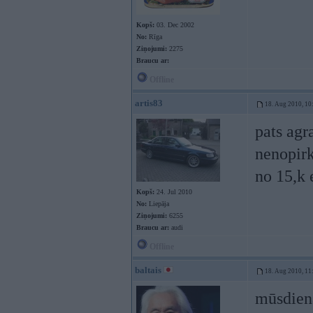
Kopš:
03. Dec 2002
No:
Rīga
Ziņojumi:
2275
Braucu ar:
Offline
artis83
18. Aug 2010, 10
pats agr
nenopirk
no 15,k 
Kopš:
24. Jul 2010
No:
Liepāja
Ziņojumi:
6255
Braucu ar:
audi
Offline
baltais
18. Aug 2010, 11
mūsdienā