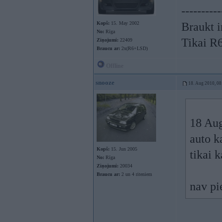
----------
Kopš:
15. May 2002
Braukt i
No:
Rīga
Tikai R
Ziņojumi:
22409
Braucu ar:
2x(R6+LSD)
Offline
snooze
18. Aug 2010, 08
18 Aug
auto k
Kopš:
15. Jun 2005
tikai k
No:
Rīga
Ziņojumi:
20034
Braucu ar:
2 un 4 riteniem
nav pi