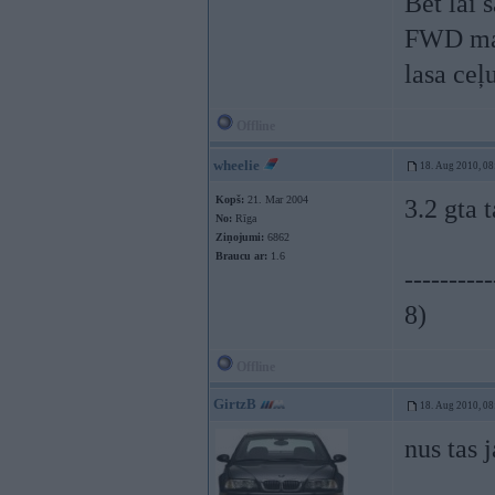
Bet lai 
FWD mašī
lasa ceļ
Offline
wheelie
18. Aug 2010, 08
Kopš:
21. Mar 2004
3.2 gta 
No:
Rīga
Ziņojumi:
6862
Braucu ar:
1.6
----------
8)
Offline
GirtzB
18. Aug 2010, 08
nus tas 