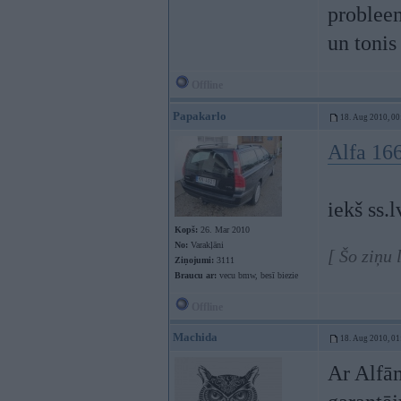
probleem
un tonis
Offline
Papakarlo
18. Aug 2010, 00
Alfa 166
iekš ss.
Kopš:
26. Mar 2010
No:
Varakļāni
[ Šo ziņu
Ziņojumi:
3111
Braucu ar:
vecu bmw, besī biezie
Offline
Machida
18. Aug 2010, 01
Ar Alfām