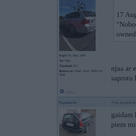
17 Aug
"Nobod
owned
Kopš:
06. May 2008
No:
Ogre
Ziņojumi:
811
njaa ar 
Braucu ar:
Giant, Scott, BMW un
Opeļ
saprotu 
Offline
Papakarlo
18. Aug 2010, 00
gaidam 
piem mi