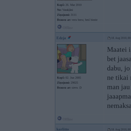
Kopš:
26. Mar 2010
No:
Varakļāni
Ziņojumi:
3111
Braucu ar:
vecu bmw, besī biezie
Offline
Edzja
18. Aug 2010, 00
Maatei i
bet jaasa
dabu, jo
ne tikai
Kopš:
02. Jun 2005
Ziņojumi:
29025
man jau 
Braucu ar:
sievu :D
jaaapmak
nemaks
Offline
karlitto
18. Aug 2010, 00