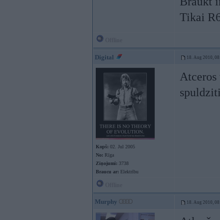
Braukt i
Tikai R
Offline
Digital
18. Aug 2010, 08
Atceros 
spuldzit
Kopš:
02. Jul 2005
No:
Rīga
Ziņojumi:
3738
Braucu ar:
Elektrību
Offline
Murphy
18. Aug 2010, 08