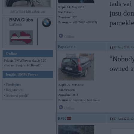
tads vai
Kopš:
14. May 2010
jusu dom
BMW E64 M6 kabriolets
No:
Tukums
Ziņojumi:
392
pamekle
Braucu ar:
e38 740iL e28 528i
Offline
Papakarlo
17. Aug 2010, 23
Online
"Nobody 
Pašreiz BMWPower skatās 120
viesi un 2 reģistrēti lietotāji.
owned a
Ienākt BMWPower
• Pieslēgties
Kopš:
26. Mar 2010
• Reģistrēties
No:
Varakļāni
Ziņojumi:
3111
• Aizmirsi paroli?
Braucu ar:
vecu bmw, besī biezie
Offline
RVR
17. Aug 2010, 23