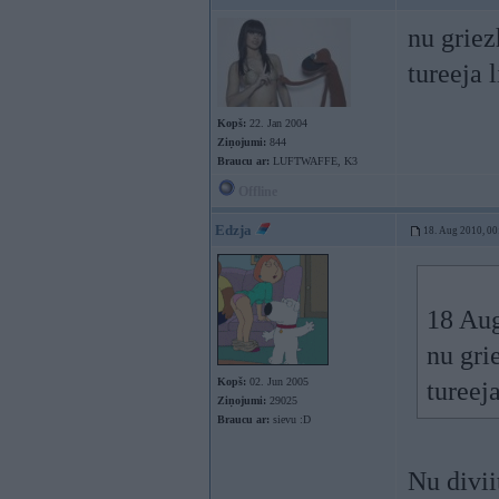
nu griez
tureeja 
Kopš:
22. Jan 2004
Ziņojumi:
844
Braucu ar:
LUFTWAFFE, K3
Offline
Edzja
18. Aug 2010, 00
18 Aug
nu gri
Kopš:
02. Jun 2005
tureej
Ziņojumi:
29025
Braucu ar:
sievu :D
Nu divi