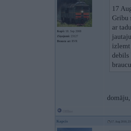
17 Aug
Gribu 
ar tad
Kopš:
18. Sep 2008
jautaj
Ziņojumi:
23127
Braucu ar:
RVR
izlemt
debils
brauc
domāju, 
Offline
Kapcis
17. Aug 2010, 23