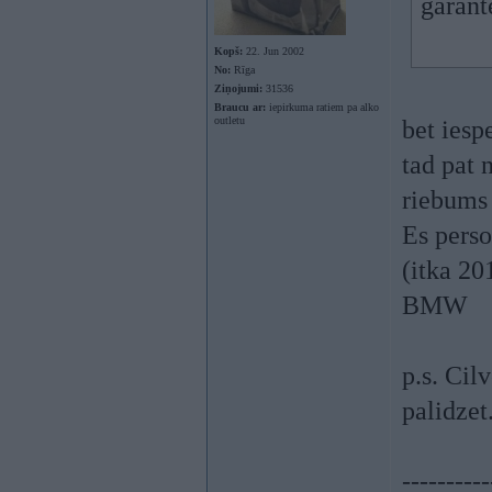
garant
Kopš:
22. Jun 2002
No:
Rīga
Ziņojumi:
31536
Braucu ar:
iepirkuma ratiem pa alko
outletu
bet iesp
tad pat 
riebums 
Es perso
(itka 20
BMW
p.s. Cil
palidzet
----------