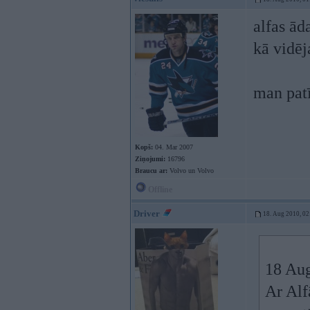
alfas ād
kā vidēj
man patī
Kopš:
04. Mar 2007
Ziņojumi:
16796
Braucu ar:
Volvo un Volvo
Offline
Driver
18. Aug 2010, 02
18 Aug
Ar Alf