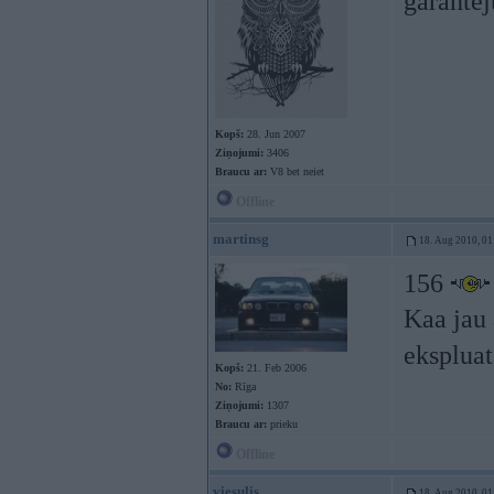
garantēj
Kopš:
28. Jun 2007
Ziņojumi:
3406
Braucu ar:
V8 bet neiet
Offline
martinsg
18. Aug 2010, 01
156
Kaa jau 
ekspluat
Kopš:
21. Feb 2006
No:
Rīga
Ziņojumi:
1307
Braucu ar:
prieku
Offline
viesulis
18. Aug 2010, 01