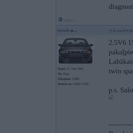
diagnost
Offline
GirtzB
18. Aug 2010, 08
2.5V6 15
pakaļpie
Labākais
Kopš:
15. May 2002
twin spa
No:
Rīga
Ziņojumi:
22409
Braucu ar:
2x(R6+LSD)
p.s. Salo
----------