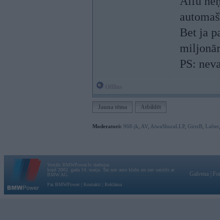
Alfu neņ
automaš
Bet ja p
miljonār
PS: neva
Offline
Jauna tēma
Atbildēt
Moderatori:
968-jk
,
AV
,
AiwaShuraLLP
,
GirtzB
,
Lafter
Vortāls BMWPower.lv darbojas
kopš 2002. gada 14. maija. Tas nav auto klubs un nav saistīts ar
Galvena
|
Fo
BMW AG.
Par BMWPower
|
Kontakti
|
Reklāma