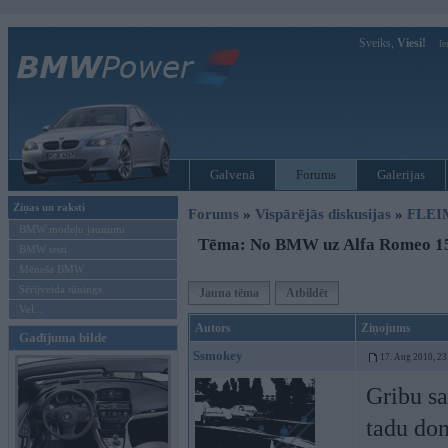
Sveiks,
Viesi!
Ie
Galvenā
Forums
Galerijas
Ziņas un raksti
Forums
»
Vispārējās diskusijas
»
FLEI
BMW modeļu jaunumi
Tēma: No BMW uz Alfa Romeo 1
BMW testi
Mēneša BMW
Sērijveida tūnings
Jauna tēma
Atbildēt
Vel...
Autors
Ziņojums
Gadījuma bilde
Ssmokey
17. Aug 2010, 23
Gribu sa
tadu dom