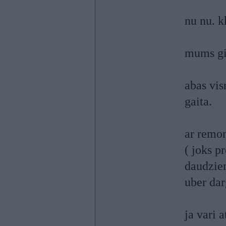
nu nu. k
mums gi
abas vis
gaita.
ar remon
( joks p
daudziem
uber dar
ja vari 