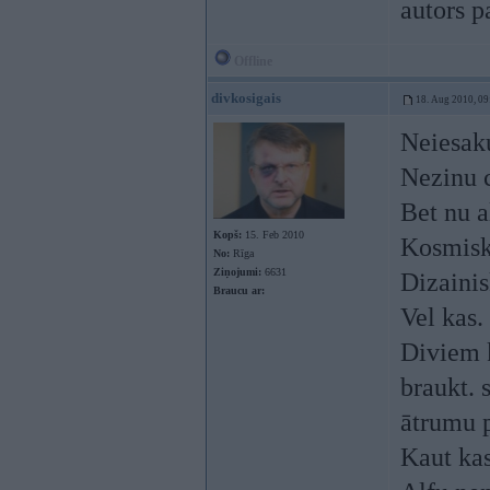
autors p
Offline
divkosigais
18. Aug 2010, 09
Neiesak
Nezinu c
Bet nu al
Kopš:
15. Feb 2010
Kosmiska
No:
Rīga
Ziņojumi:
6631
Dizainis
Braucu ar:
Vel kas.
Diviem k
braukt. 
ātrumu p
Kaut kas