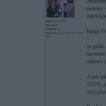
Atļaušos
motors -
mērītāji
Kopš:
28. Nov 2003
No:
Sigulda
Ziņojumi:
8517
kņigu či
Braucu ar:
Arteon SB R line, F39 M
sport
Ja gribi
nevienu
sāksies 
A par pā
2.5V6, j
nav, pla