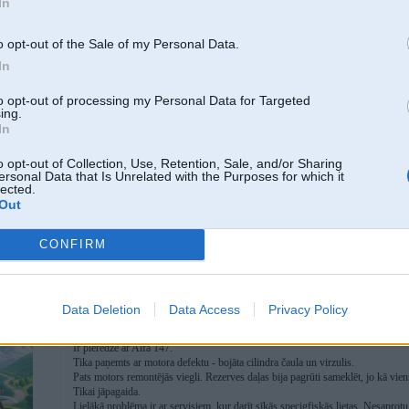
In
12. Oct 2012, 08:28
o opt-out of the Sale of my Personal Data.
Arī ir bijusi pieredze ar 156,bet 2.5 v6,paņēmu lētu,ar mērķi ielikt nedaudz na
un lūza viss pēc kārtas,runāju tieši par ritošo,nomaini augšējo plauktu,pēc ned
In
gala detaļas maksā kosmosu! Bet prieks bija par motoru,tam gan nekas nekrita u
kļūda manā mūžā,ritošā bira ar 2x lielāku ātrumu. Līdz sāka beigties ģenerāto
to opt-out of processing my Personal Data for Targeted
pusgadu,vēl neesmu iztērējis pat 100ls uz auto labošanu,brauc bēdu nezināda
ing.
braucējam. Tāda pieredze ar Alfu,apdomā 50x pirms pērc
In
o opt-out of Collection, Use, Retention, Sale, and/or Sharing
ersonal Data that Is Unrelated with the Purposes for which it
lected.
Out
CONFIRM
ipekļiem
Data Deletion
Data Access
Privacy Policy
12. Oct 2012, 09:16
Ir pieredze ar Alfa 147.
Tika paņemts ar motora defektu - bojāta cilindra čaula un virzulis.
Pats motors remontējās viegli. Rezerves daļas bija pagrūti sameklēt, jo kā vienm
Tikai jāpagaida.
Lielākā problēma ir ar servisiem, kur darīt sīkās specigfiskās lietas. Nesaprotu