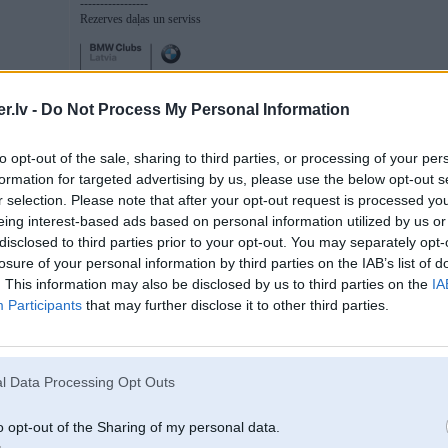
-----------------
Rezerves daļas un serviss
.lv -
Do Not Process My Personal Information
to opt-out of the sale, sharing to third parties, or processing of your per
12. Oct 2012, 08:10
formation for targeted advertising by us, please use the below opt-out s
r selection. Please note that after your opt-out request is processed y
156 nav slikts auto, maasa jau otro gadu brauka! Varigakais ir piekare, tur sa
eing interest-based ads based on personal information utilized by us or
aizmirstam, dzinejs 2.0ts, ja nav smaga kaaja tad ljoti eko prieks benzina, kad sa
2.0 bmw viennozimigi!
disclosed to third parties prior to your opt-out. You may separately opt-
losure of your personal information by third parties on the IAB’s list of
Dzinejam jaa, ieprieks pieminetas 3 komponentes un veel sveces pabiezhi jama
. This information may also be disclosed by us to third parties on the
IA
No elektrogljukiem, gadas ka kaada lampa pazaude kontaktu, vai kkadi citi sik
Participants
that may further disclose it to other third parties.
Vadamibas zinja prieks FWD arii ir ok, stingra forsha, vienigi stures lenkjis 
karo4e butu rwd vai vismaz awd paprovetu arii sev!
l Data Processing Opt Outs
u
o opt-out of the Sharing of my personal data.