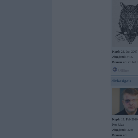
Kopš:
28. Jun 2007
Ziņojumi:
3406
Braucu ar:
V8 bet n
Offline
divkosigais
Kopš:
15. Feb 2010
No:
Rīga
Ziņojumi:
6630
Braucu ar: