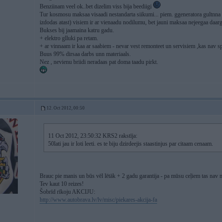
Benziinam veel ok..bet dizelim viss bija beediigi
Tur kosmosu maksaa visaadi nestandarta siikumi... piem. ggeneratora gultnna s
izdodas atast) visiem ir ar vienaadu nodilumu, bet jauni maksaa nejeegaa daarg
Bukses bij jaamaina katru gadu.
+ elektro glluki pa retam.
+ ar vinnaam ir kaa ar saabiem - nevar vest remonteet un servisiem ,kas nav spe
Buus 99% dirsaa darbs unn materiaals.
Nez , nevienu briidi neradaas pat doma taadu pirkt.
12. Oct 2012, 00:50
11 Oct 2012, 23:50:32 KRS2 rakstīja:
50lati jau ir loti leeti. es te biju dzirdeejis staastinjus par citaam cenaam.
Brauc pie manis un būs vēl lētāk + 2 gadu garantija - pa mūsu ceļiem tas nav
Tev kaut 10 reizes!
Šobrīd rīkoju AKCIJU:
http://www.autobrava.lv/lv/misc/piekares-akcija-fa