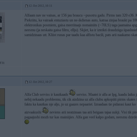
12. Oct 2012, 10:11
Alfaam nav ne vainas, ar 156 jau braucu ~pusotru gadu. Pirms tam 320 e36. Kaa
Piekriitu, ka vairaak entuziastu un ne-ikdienas auto, katraa zinjaa braukt pa 
elektronikas posmiem, gaisa meeriitaajs nomainiits (~70LS) taga jaamaina apgr
neesmu (ja neskaita gaisa filtru, ellju). Skjiet, ka ir izteikti draudziiga iipas
samidzinaas utt. Kliist runas par taadu kaa alfistu bacili, pats arii naakamo sk
F31
12. Oct 2012, 10:27
Alfa Club serviss ir kautkaads
serviss. Maatei ir alfa ar lpg, kaadu laiku 
nebij nekaadu probleemu, tik cik aizdzina uz alfa clubu apkopiiti pirms skates
faktu ka kautkas nje aljo, jo uz gaazes nepaariet. Izraadaas tie pidarasi kaut ko
aizvaakushi
neviens arii neatzinaas taa arii beigaas tajaa uukji. Visi tik p
pagaajushi mozh tur kas mainiijies. Alfa gan veel kalpo godam, neesmu dzird