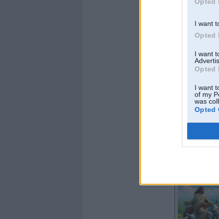
Opted 
Skeivs
I want t
Opted 
I want 
Advertis
Opted 
I want t
of my P
was col
Opted 
Kopš:
13. Jul 2010
No:
Rīga
Ziņojumi:
220
Braucu ar:
visiem l
Offline
RG