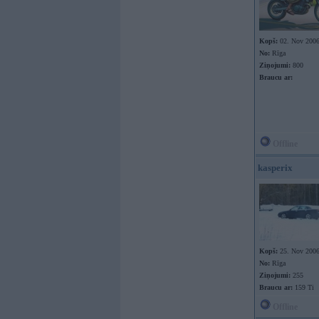
Kopš:
02. Nov 200
No:
Rīga
Ziņojumi:
800
Braucu ar:
Offline
kasperix
Kopš:
25. Nov 200
No:
Rīga
Ziņojumi:
255
Braucu ar:
159 Ti
Offline