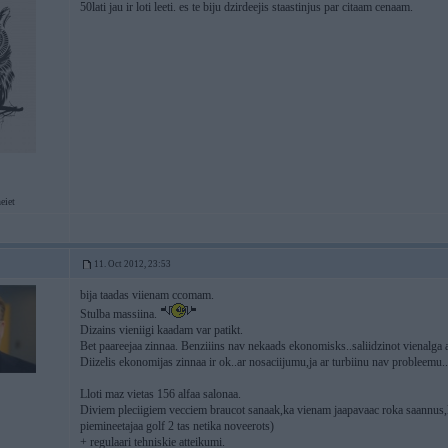
50lati jau ir loti leeti. es te biju dzirdeejis staastinjus par citaam cenaam.
eiet
11. Oct 2012, 23:53
bija taadas viienam ccomam.
Stulba massiina.
Dizains vieniigi kaadam var patikt.
Bet paareejaa zinnaa. Benziiins nav nekaads ekonomisks..saliidzinot vienalga
Diizelis ekonomijas zinnaa ir ok..ar nosaciijumu,ja ar turbiinu nav probleemu...j
Lloti maz vietas 156 alfaa salonaa.
Diviem pleciigiem vecciem braucot sanaak,ka vienam jaapavaac roka saannus,ka
piemineetajaa golf 2 tas netika noveerots)
+ regulaari tehniskie atteikumi.