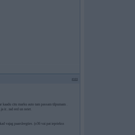
#103
 ar kaadu citu marku auto tam passam tilpumam .
a ir...tad eed un neiet.
d vajag paarsleegties. (e36 vai pat iepriekss