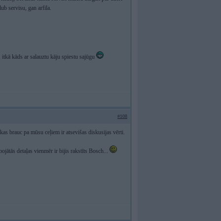
ub servisu, gan arfila.
, itkā kāds ar salauztu kāju spiestu sajūgu
#108
 kas brauc pa mūsu ceļiem ir atsevišas diskusijas vērti.
 bojātās detaļas vienmēr ir bijis rakstīts Bosch...