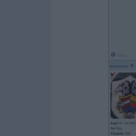
Offline
kawaracer
Kopš:
04. Feb 2005
No:
Rīga
Ziņojumi:
2691