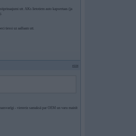
tiprinaajumi utt. AKs lietotiem auto kapseetaas (ja
i.
ci tiessi uz aalfaam utt.
#104
 mazsvarīgi - vienreiz samaksā par OEM un varu mainīt