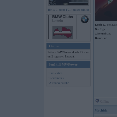
BMW 7. sērija F01 (preses bildes)
Kopš:
22. Sep 2003
No:
Rīga
Ziņojumi:
252
Braucu ar:
Online
Pašreiz BMWPower skatās 95 viesi
un 2 reģistrēti lietotāji.
Ienākt BMWPower
• Pieslēgties
• Reģistrēties
• Aizmirsi paroli?
Offline
Machida