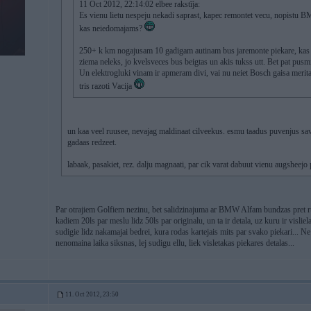
11 Oct 2012, 22:14:02 elbee rakstīja:
Es vienu lietu nespeju nekadi saprast, kapec remontet vecu, nopistu B
kas neiedomajams?
250+ k km nogajusam 10 gadigam autinam bus jaremonte piekare, kas tur
ziema neleks, jo kvelsveces bus beigtas un akis tukss utt. Bet pat pus
Un elektrogluki vinam ir apmeram divi, vai nu neiet Bosch gaisa merita
tris razoti Vacija
un kaa veel ruusee, nevajag maldinaat cilveekus. esmu taadus puvenjus sav
gadaas redzeet.
labaak, pasakiet, rez. dalju magnaati, par cik varat dabuut vienu augsheejo
Par otrajiem Golfiem nezinu, bet salidzinajuma ar BMW Alfam bundzas pret ru
kadiem 20ls par meslu lidz 50ls par originalu, un ta ir detala, uz kuru ir visli
sudigie lidz nakamajai bedrei, kura rodas kartejais mits par svako piekari... Ne
nenomaina laika siksnas, lej sudigu ellu, liek visletakas piekares detalas...
11. Oct 2012, 23:50