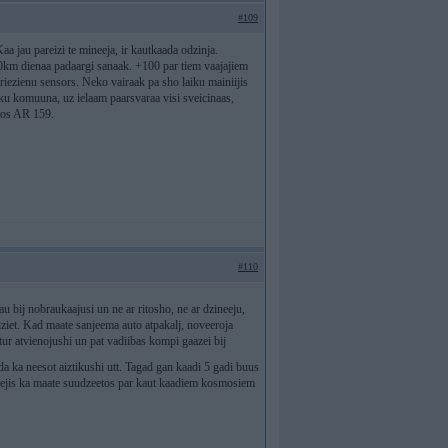
#109
 jau pareizi te mineeja, ir kautkaada odzinja.
100km dienaa padaargi sanaak. +100 par tiem vaajajiem
iezienu sensors. Neko vairaak pa sho laiku mainiijis
hnieku komuuna, uz ielaam paarsvaraa visi sveicinaas,
atos AR 159.
#110
jau bij nobraukaajusi un ne ar ritosho, ne ar dzineeju,
 iziet. Kad maate sanjeema auto atpakalj, noveeroja
 tur atvienojushi un pat vadiibas kompi gaazei bij
irda ka neesot aiztikushi utt. Tagad gan kaadi 5 gadi buus
eejis ka maate suudzeetos par kaut kaadiem kosmosiem