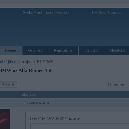
Sveiks,
Viesi!
|
Piektdiena, 7. augusts
Ienākt
Reģistrācija
Forums
Galerijas
Reģistrācija
Lietotāji
Meklētājs
pārējās diskusijas
»
FLEIMS
BMW uz Alfa Romeo 156
Atbildēt
131 ziņojumi • 
Ziņojums
11. Oct 2012, 23:45
11 Oct 2012, 23:35:39 KRS2 rakstīja: