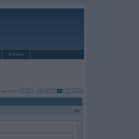
Reklāma
Lapa 6 no 7 •
|«
«
...
3
4
5
6
7
»
»|
#101