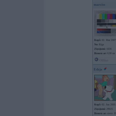
marciss
Kopš:
02. Mar 2007
No:
Rīga
Ziņojumi:
1636
Braucu ar:
G30 un 
Offline
Edzja
Kopš:
02. Jun 2005
Ziņojumi:
29025
Braucu ar:
sievu :D