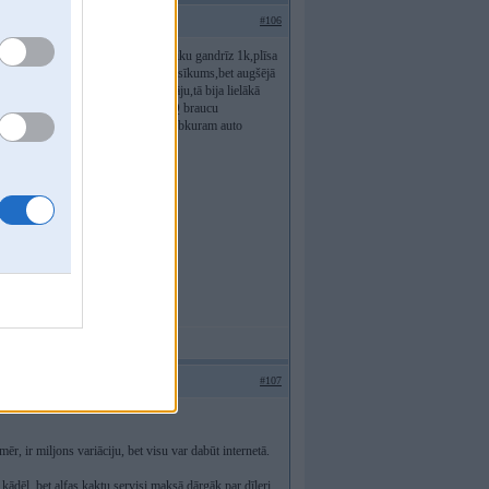
#106
udiņas,savest kārtībā.Gada laikā ieliku gandrīz 1k,plīsa
ēļas apakšējais jau grab,tā jau būtu sīkums,bet augšējā
n griezās ūber labi. Alfu sasēdināju,tā bija lielākā
rs ar steigu pārdevu,nopirku Audi Q braucu
ms! Runā,ka alfa esot japamēģina jebkuram auto
#107
ēr, ir miljons variāciju, bet visu var dabūt internetā.
 kādēļ, bet alfas kaktu servisi maksā dārgāk par dīleri