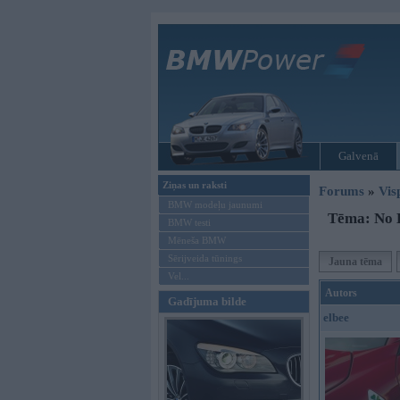
Galvenā
Ziņas un raksti
Forums
»
Vis
BMW modeļu jaunumi
Tēma: No 
BMW testi
Mēneša BMW
Sērijveida tūnings
Jauna tēma
Vel...
Autors
Gadījuma bilde
elbee