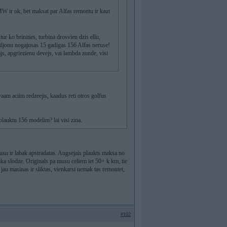
MW ir ok, bet maksat par Alfas remontu ir kaut
 ko brinities, turbina drosvien dzis ellu,
miljonu nogajusas 15 gadigas 156 Alfas neruse!
js, apgriezienu devejs, vai lambda zonde, visi
aam aciim redzeejis, kaadus reti otros golfus
 plauktu 156 modelim? lai visi zina.
su ir labak apstradatas. Augsejais plaukts maksa no
elaka slodze. Originals pa musu celiem iet 50+ k km, tie
 jau masinas ir sliktas, vienkarsi nemak tas remontet,
#102