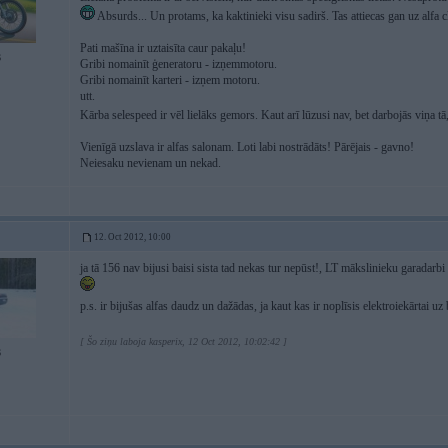
Absurds... Un protams, ka kaktinieki visu sadirš. Tas attiecas gan uz alfa cl
Pati mašīna ir uztaisīta caur pakaļu!
6
Gribi nomainīt ģeneratoru - izņemmotoru.
Gribi nomainīt karteri - izņem motoru.
utt.
Kārba selespeed ir vēl lielāks gemors. Kaut arī lūzusi nav, bet darbojās viņa tā
Vienīgā uzslava ir alfas salonam. Loti labi nostrādāts! Pārējais - gavno!
Neiesaku nevienam un nekad.
12. Oct 2012, 10:00
ja tā 156 nav bijusi baisi sista tad nekas tur nepūst!, LT mākslinieku garadarbi
p.s. ir bijušas alfas daudz un dažādas, ja kaut kas ir noplīsis elektroiekārtai uz
[ Šo ziņu laboja kasperix, 12 Oct 2012, 10:02:42 ]
6