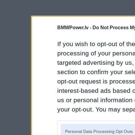
BMWPower.lv -
Do Not Process My
If you wish to opt-out of the
processing of your personal
targeted advertising by us
section to confirm your sel
opt-out request is proces
interest-based ads based o
us or personal information d
your opt-out. You may separ
disclosure of your personal
IAB’s list of downstream pa
Personal Data Processing Opt Outs