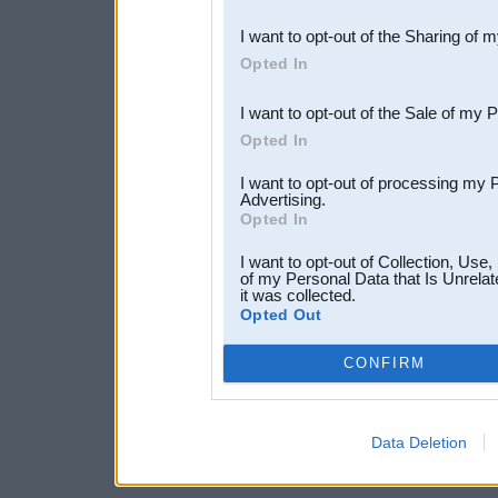
also be disclosed by us to 
I want to opt-out of the Sharing of 
Downstream Participants
th
Opted In
third parties.
I want to opt-out of the Sale of my 
Opted In
I want to opt-out of processing my 
Advertising.
Opted In
I want to opt-out of Collection, Use
of my Personal Data that Is Unrelat
it was collected.
Opted Out
CONFIRM
Data Deletion