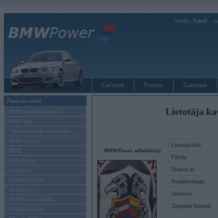
Sveiks,
Viesi!
Ie
Galvenā
Forums
Galerijas
Ziņas un raksti
Lietotāja ka
BMW modeļu jaunumi
BMW testi
Tehnoloģijas & sasniegumi
BMW Latvijā
Lietotājvārds:
MINI
BMWPower atbalstītājs
Pilsēta:
Rolls-Royce
Braucu ar:
Pasākumi
Vadāmības tests
Nodarbošanās:
Autosports
Intereses:
BMWPower aktuāli
Ziņojumi forumā:
Reklāmas raksti