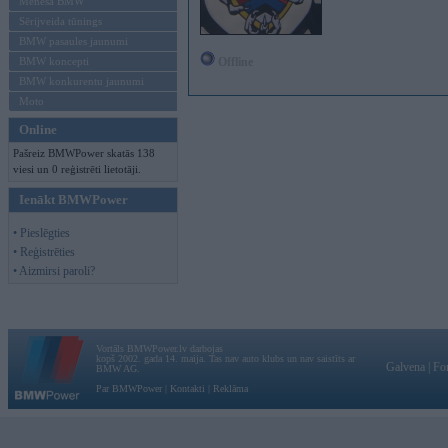
Mēneša BMW
Sērijveida tūnings
BMW pasaules jaunumi
BMW koncepti
Offline
BMW konkurentu jaunumi
Moto
Online
Pašreiz BMWPower skatās 138
viesi un 0 reģistrēti lietotāji.
Ienākt BMWPower
• Pieslēgties
• Reģistrēties
• Aizmirsi paroli?
Vortāls BMWPower.lv darbojas
kopš 2002. gada 14. maija. Tas nav auto klubs un nav saistīts ar
Galvena
|
Fo
BMW AG.
Par BMWPower
|
Kontakti
|
Reklāma