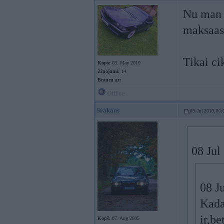
Nu man r
maksaas
Tikai ci
Kopš:
03. May 2010
Ziņojumi:
14
Braucu ar:
Offline
Srakans
09. Jul 2010, 00:
08 Jul
08 J
Kada
ir,be
Kopš:
07. Aug 2005