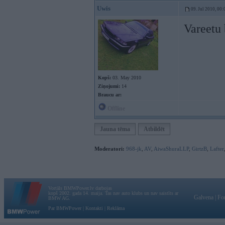
Uwis
09. Jul 2010, 00:
Vareetu 
Kopš:
03. May 2010
Ziņojumi:
14
Braucu ar:
Offline
Jauna tēma
Atbildēt
Moderatori:
968-jk
,
AV
,
AiwaShuraLLP
,
GirtzB
,
Lafter
Vortāls BMWPower.lv darbojas
kopš 2002. gada 14. maija. Tas nav auto klubs un nav saistīts ar
Galvena
|
Fo
BMW AG.
Par BMWPower
|
Kontakti
|
Reklāma