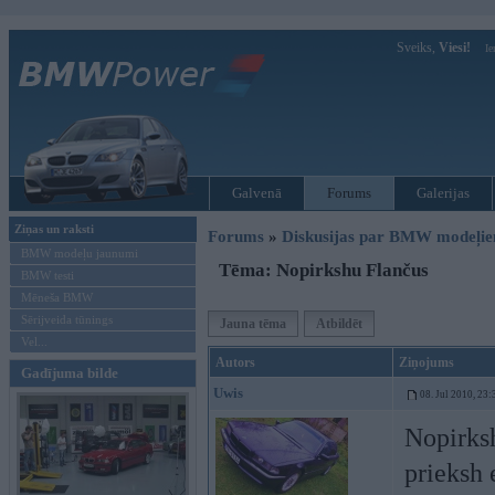
Sveiks,
Viesi!
Ie
Galvenā
Forums
Galerijas
Ziņas un raksti
Forums
»
Diskusijas par BMW modeļi
BMW modeļu jaunumi
Tēma: Nopirkshu Flančus
BMW testi
Mēneša BMW
Sērijveida tūnings
Jauna tēma
Atbildēt
Vel...
Autors
Ziņojums
Gadījuma bilde
Uwis
08. Jul 2010, 23:
Nopirks
prieksh