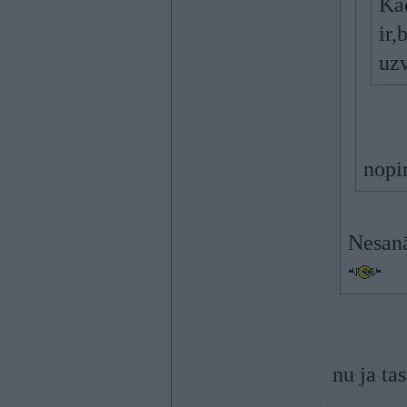
Kad
ir,
uzv
nopi
Nesanā
nu ja ta