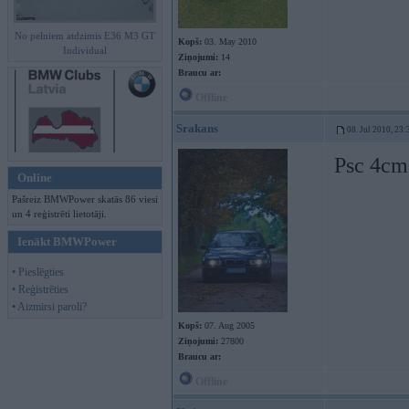
No pelniem atdzimis E36 M3 GT
Kopš:
03. May 2010
Individual
Ziņojumi:
14
Braucu ar:
Offline
Srakans
08. Jul 2010, 23:
Psc 4cm,
Online
Pašreiz BMWPower skatās 86 viesi
un 4 reģistrēti lietotāji.
Ienākt BMWPower
• Pieslēgties
• Reģistrēties
• Aizmirsi paroli?
Kopš:
07. Aug 2005
Ziņojumi:
27800
Braucu ar:
Offline