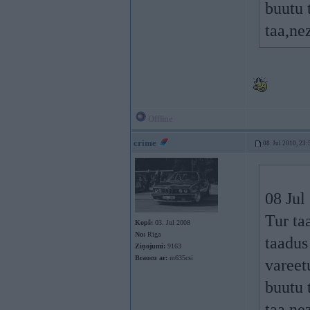
buutu 
taa,ne
Offline
crime
08. Jul 2010, 23:
08 Jul
Tur ta
Kopš:
03. Jul 2008
No:
Rīga
taadus
Ziņojumi:
9163
Braucu ar:
m635csi
vareet
buutu 
taa,ne