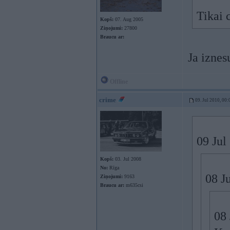
Tikai c
Kopš:
07. Aug 2005
Ziņojumi:
27800
Braucu ar:
Ja iznes
Offline
crime
09. Jul 2010, 00:
09 Jul
Kopš:
03. Jul 2008
No:
Rīga
08 J
Ziņojumi:
9163
Braucu ar:
m635csi
08 