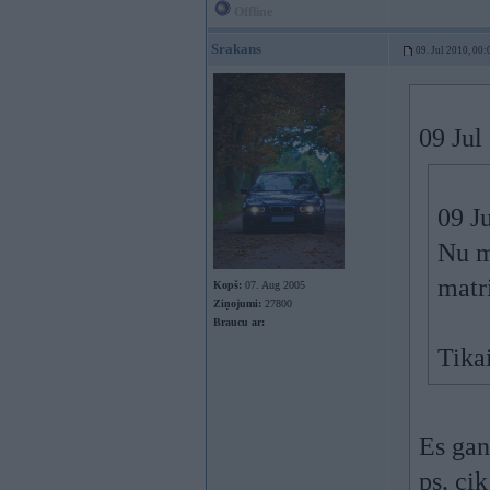
Offline
Srakans
09. Jul 2010, 00:
09 Jul
09 J
Nu m
matr
Kopš:
07. Aug 2005
Ziņojumi:
27800
Braucu ar:
Tikai
Es gan
ps. cik