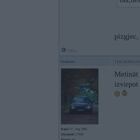
pizgjec,
Offline
Srakans
08. Jul 2010, 23:
Metināt
izvirpot
Kopš:
07. Aug 2005
Ziņojumi:
27800
Braucu ar: