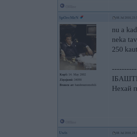
Offline
SpOrcMeN
08. Jul 2010, 23:
nu a kad
neka tav
250 kaut
----------
Kopš:
14. May 2002
ІБАШТЕ!
Ziņojumi:
34090
Braucu ar:
banderautomobili
Нехай п
Offline
Uwis
08. Jul 2010, 23: