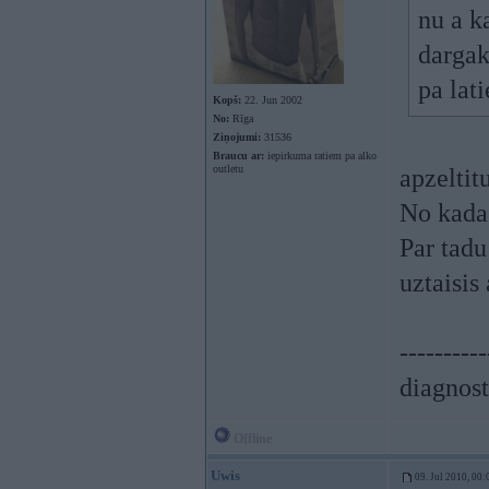
nu a k
dargak
pa lat
Kopš:
22. Jun 2002
No:
Rīga
Ziņojumi:
31536
Braucu ar:
iepirkuma ratiem pa alko
outletu
apzeltit
No kada
Par tad
uztaisis
----------
diagnost
Offline
Uwis
09. Jul 2010, 00: