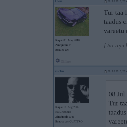
Uwis
08. Jul 2010, 23:
Tur taa 
taadus c
vareetu 
Kopš:
03. May 2010
[ Šo ziņu 
Ziņojumi:
14
Braucu ar:
Offline
rucha
08. Jul 2010, 23:
08 Jul
Tur ta
Kopš:
14. Aug 2005
taadus
No:
Jēkabpils
Ziņojumi:
5348
vareet
Braucu ar:
QUATTRO