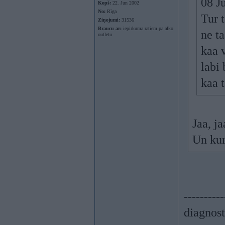
08 J
Kopš:
22. Jun 2002
No:
Rīga
Tur t
Ziņojumi:
31536
Braucu ar:
iepirkuma ratiem pa alko
ne ta
outletu
kaa 
labi
kaa 
Jaa, ja
Un kur
----------
diagnost