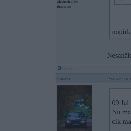
Ziņojumi:
27800
Braucu ar:
nopirk
Nesanāk
Offline
Srakans
09. Jul 2010, 00:
09 Jul
Nu man
cik ma