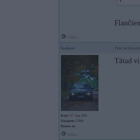
Flančiem
Offline
Srakans
09. Jul 2010, 00:
Tātad v
Kopš:
07. Aug 2005
Ziņojumi:
27800
Braucu ar:
Offline