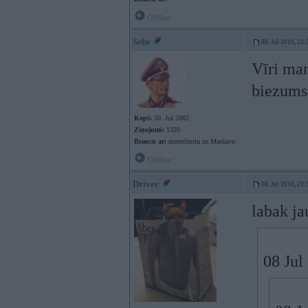
Offline
Sebs
08. Jul 2010, 23:
Vīri man
biezums
Kopš:
30. Jul 2002
Ziņojumi:
1320
Braucu ar:
meseršmitu uz Maskavu
Offline
Driver
08. Jul 2010, 23:
labak ja
08 Jul