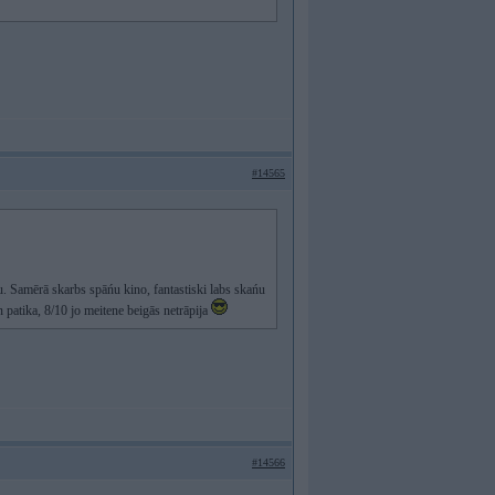
#14565
u. Samērā skarbs spāńu kino, fantastiski labs skańu
n patika, 8/10 jo meitene beigās netrāpija
#14566