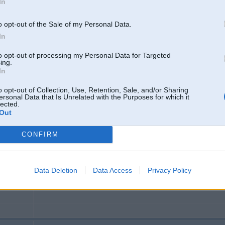
In
Neticējās, ka noskatīšos šādu žanru, bet aizslīdēja... interesanti personāži, labi
Devil. Tverama ar devu melnā humora
o opt-out of the Sale of my Personal Data.
https://www.imdb.com/title/tt3228774/
In
to opt-out of processing my Personal Data for Targeted
ing.
05. Jan 2024, 19:10
In
Rallija benzīngalvām gads sākas, kā vajag - Race for Glory: Audi vs. Lancia.
https://www.imdb.com/title/tt20112600/
o opt-out of Collection, Use, Retention, Sale, and/or Sharing
ersonal Data that Is Unrelated with the Purposes for which it
lected.
Out
05. Jan 2024, 19:46
CONFIRM
Laba filma par nopietnu tēmu/problēmu.
Sound of freedom
Data Deletion
Data Access
Privacy Policy