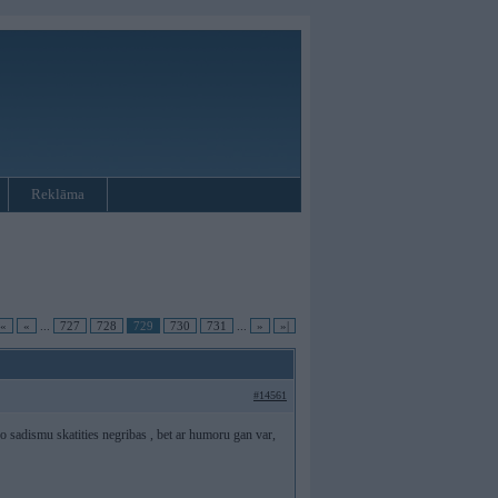
Reklāma
|«
«
...
727
728
729
730
731
...
»
»|
#14561
jo sadismu skatities negribas , bet ar humoru gan var,