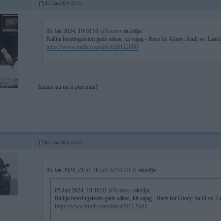
05. Jan 2024, 21:51
05 Jan 2024, 19:10:51
@Karavs
rakstīja:
Rallija benzīngalvām gads sākas, kā vajag - Race for Glory: Audi vs. Lanc
https://www.imdb.com/title/tt20112600/
Iznāca jau un ir pieejama?
05. Jan 2024, 23:21
05 Jan 2024, 21:51:38
@CAPSLOCK
rakstīja:
05 Jan 2024, 19:10:51
@Karavs
rakstīja:
Rallija benzīngalvām gads sākas, kā vajag - Race for Glory: Audi vs. 
5
https://www.imdb.com/title/tt20112600/