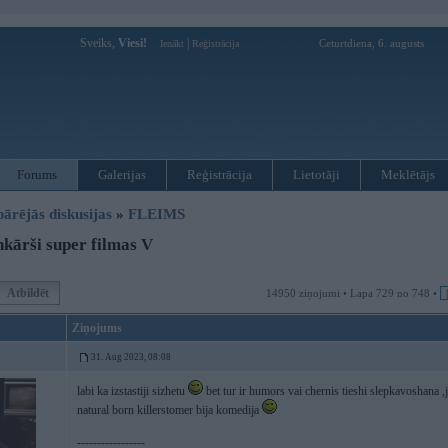
Sveiks,
Viesi!
|
Ceturtdiena, 6. augusts
Ienākt
Reģistrācija
Forums
Galerijas
Reģistrācija
Lietotāji
Meklētājs
pārējās diskusijas
»
FLEIMS
kārši super filmas V
Atbildēt
14950 ziņojumi • Lapa 729 no 748 •
Ziņojums
31. Aug 2023, 08:08
labi ka izstastiji sizhetu
bet tur ir humors vai chernis tieshi slepkavoshana ,
natural born killerstomer bija komedija
-----------------