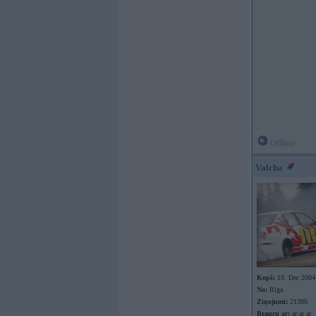
Offline
Valcha
Kopš:
10. Dec 2004
No:
Rīga
Ziņojumi:
21386
Braucu ar:
ar ar ar .