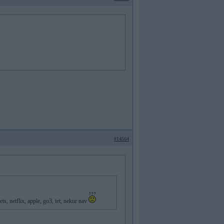
#14564
ets, netflix, apple, go3, tet, nekur nav