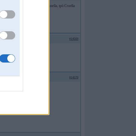
 nopakoti kostīmi, gaumīgi teksti - Estella, tpū Cruella
#14569
 Pēc WRC '83 notikumiem....
#14570