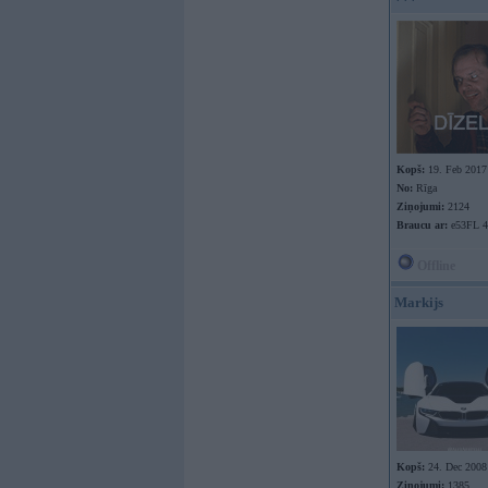
Kopš:
19. Feb 2017
No:
Rīga
Ziņojumi:
2124
Braucu ar:
e53FL 4
Offline
Markijs
Kopš:
24. Dec 2008
Ziņojumi:
1385