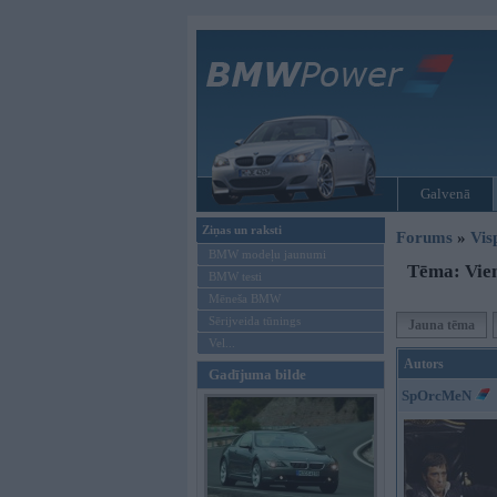
Galvenā
Ziņas un raksti
Forums
»
Vis
BMW modeļu jaunumi
Tēma: Vien
BMW testi
Mēneša BMW
Sērijveida tūnings
Jauna tēma
Vel...
Autors
Gadījuma bilde
SpOrcMeN