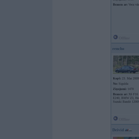
Braucu ar:
Vecu vāc
Offline
rencho
Kopš:
23. Mar 2009
No:
Sigulda
Ziņojumi:
1470
Braucu ar:
X6 F16
E240, BMW Z3, Ho
Suzuki Bandit 1200
Offline
Deivid