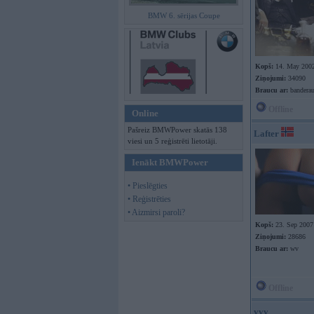
BMW 6. sērijas Coupe
Kopš:
14. May 200
Ziņojumi:
34090
Braucu ar:
banderau
Offline
Online
Pašreiz BMWPower skatās 138
Lafter
viesi un 5 reģistrēti lietotāji.
Ienākt BMWPower
• Pieslēgties
• Reģistrēties
• Aizmirsi paroli?
Kopš:
23. Sep 2007
Ziņojumi:
28686
Braucu ar:
wv
Offline
vvv