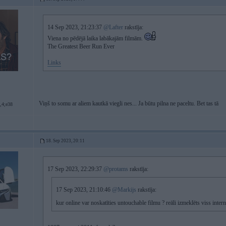
14 Sep 2023, 21:23:37
@Lafter
rakstīja:
Viena no pēdējā laika labākajām filmām.
The Greatest Beer Run Ever
Links
Viņš to somu ar aliem kautkā viegli nes... Ja būtu pilna ne paceltu. Bet tas tā
,4;e38
18. Sep 2023, 20:11
17 Sep 2023, 22:29:37
@protams
rakstīja:
17 Sep 2023, 21:10:46
@Markijs
rakstīja:
kur online var noskatīties untouchable filmu ? reāli izmeklēts viss intern