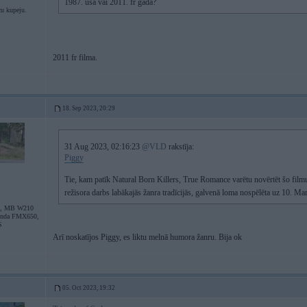
1987. usa vai 2011. fr gada?
u kupeju.
2011 fr filma.
18. Sep 2023, 20:29
31 Aug 2023, 02:16:23
@VLD
rakstīja:
Piggy
Tie, kam patīk Natural Born Killers, True Romance varētu novērtēt šo film
režisora darbs labākajās žanra tradīcijās, galvenā loma nospēlēta uz 10. Ma
 , MB W210
nda FMX650,
S
Arī noskatījos Piggy, es liktu melnā humora žanru. Bija ok
05. Oct 2023, 19:32