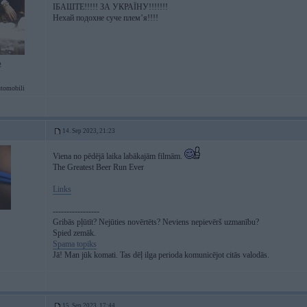
ІБАШТЕ!!!!! ЗА УКРАЇНУ!!!!!!!
Нехай подохне суче плем’я!!!!
2
tomobili
14. Sep 2023, 21:23
Viena no pēdējā laika labākajām filmām.
The Greatest Beer Run Ever
Links
-----------------
Gribās pļūtīt? Nejūties novērtēts? Neviens nepievērš uzmanību?
Spied zemāk.
Spama topiks
Jā! Man jūk komati. Tas dēļ ilga perioda komunicējot citās valodās.
15. Sep 2023, 17:44