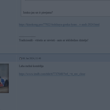
Iznāca jau un ir pieejama?
https://kinokong.pro/77922-bolshaya-gonka-lyanc...v-audi-2024.html
-----------------
Tradicionāli - vīrietis ar sievieti - auto ar iekšdedzes dzinēju!
08. Jan 2024, 11:40
Laba melnā komēdija
https://www.imdb.com/title/tt7737640/?ref_=tt_mv_close
.