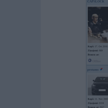
CAPSLOCK
Kopš:
17. Oct 2016
Ziņojumi:
889
Braucu ar:
Offline
protams
Kopš:
11. Nov 200
Ziņojumi:
6334
Braucu ar:
NS7