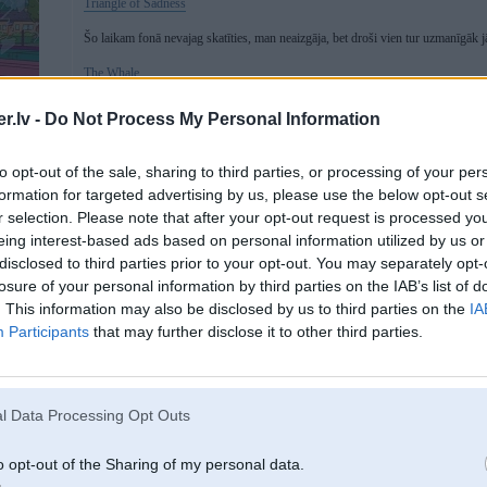
Triangle of Sadness
Šo laikam fonā nevajag skatīties, man neaizgāja, bet droši vien tur uzmanīgāk jā
The Whale
.lv -
Do Not Process My Personal Information
Manuprāt pelnīti saņēma Oskaru.
P.s Prieks ka Tet+ saturs ir aktuāls
to opt-out of the sale, sharing to third parties, or processing of your per
 / C5X
formation for targeted advertising by us, please use the below opt-out s
[ Šo ziņu laboja Deivid, 05 Oct 2023, 19:32:56 ]
r selection. Please note that after your opt-out request is processed y
eing interest-based ads based on personal information utilized by us or
disclosed to third parties prior to your opt-out. You may separately opt-
losure of your personal information by third parties on the IAB’s list of
05. Oct 2023, 20:23
. This information may also be disclosed by us to third parties on the
IA
Reptile
3
Participants
that may further disclose it to other third parties.
Nowhere
Šīs bija tīri labas
l Data Processing Opt Outs
o opt-out of the Sharing of my personal data.
07. Dec 2023, 19:17