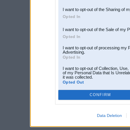
also be disclosed by us to 
I want to opt-out of the Sharing of 
Downstream Participants
th
Opted In
third parties.
I want to opt-out of the Sale of my 
Opted In
I want to opt-out of processing my 
Advertising.
Opted In
I want to opt-out of Collection, Use
of my Personal Data that Is Unrelat
it was collected.
Opted Out
CONFIRM
Data Deletion