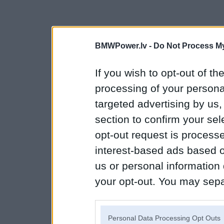
BMWPower.lv -
Do Not Process My
If you wish to opt-out of the
processing of your personal
targeted advertising by us
section to confirm your sel
opt-out request is proces
interest-based ads based o
us or personal information d
your opt-out. You may separ
disclosure of your personal
IAB’s list of downstream pa
Personal Data Processing Opt Outs