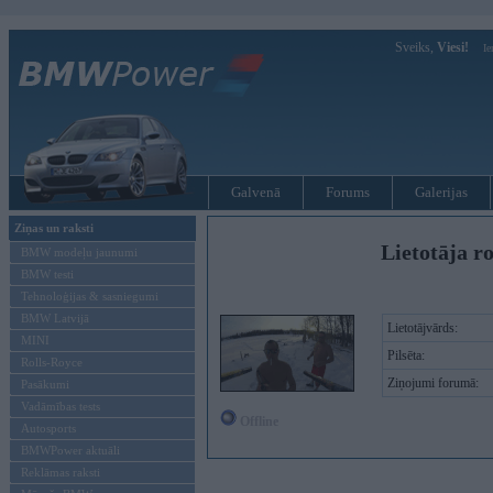
Sveiks,
Viesi!
Ie
Galvenā
Forums
Galerijas
Ziņas un raksti
Lietotāja ro
BMW modeļu jaunumi
BMW testi
Tehnoloģijas & sasniegumi
BMW Latvijā
Lietotājvārds:
MINI
Pilsēta:
Rolls-Royce
Ziņojumi forumā:
Pasākumi
Vadāmības tests
Offline
Autosports
BMWPower aktuāli
Reklāmas raksti