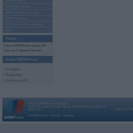
Mēneša BMW
Sērijveida tūnings
BMW pasaules jaunumi
BMW koncepti
BMW konkurentu jaunumi
Moto
Online
Pašreiz BMWPower skatās 200
viesi un 2 reģistrēti lietotāji.
Ienākt BMWPower
• Pieslēgties
• Reģistrēties
• Aizmirsi paroli?
Vortāls BMWPower.lv darbojas
kopš 2002. gada 14. maija. Tas nav auto klubs un nav saistīts ar
Galvena
|
Fo
BMW AG.
Par BMWPower
|
Kontakti
|
Reklāma