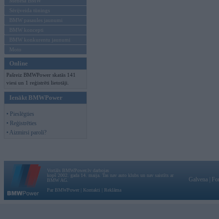
Mēneša BMW
Sērijveida tūnings
BMW pasaules jaunumi
BMW koncepti
BMW konkurentu jaunumi
Moto
Online
Pašreiz BMWPower skatās 141
viesi un 1 reģistrēti lietotāji.
Ienākt BMWPower
• Pieslēgties
• Reģistrēties
• Aizmirsi paroli?
Vortāls BMWPower.lv darbojas
kopš 2002. gada 14. maija. Tas nav auto klubs un nav saistīts ar
Galvena
|
Fo
BMW AG.
Par BMWPower
|
Kontakti
|
Reklāma