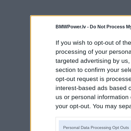
BMWPower.lv -
Do Not Process My
If you wish to opt-out of the
processing of your personal
targeted advertising by us
section to confirm your sel
opt-out request is proces
interest-based ads based o
us or personal information d
your opt-out. You may separ
disclosure of your personal
IAB’s list of downstream pa
Personal Data Processing Opt Outs