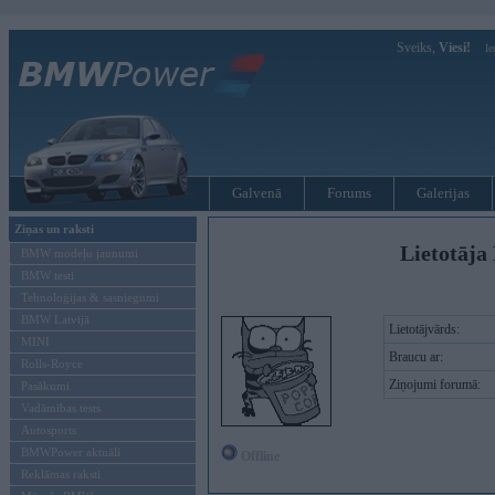
Sveiks,
Viesi!
Ie
Galvenā
Forums
Galerijas
Ziņas un raksti
Lietotāja
BMW modeļu jaunumi
BMW testi
Tehnoloģijas & sasniegumi
BMW Latvijā
Lietotājvārds:
MINI
Braucu ar:
Rolls-Royce
Ziņojumi forumā:
Pasākumi
Vadāmības tests
Autosports
BMWPower aktuāli
Offline
Reklāmas raksti