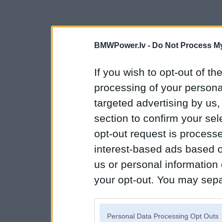
BMWPower.lv -
Do Not Process My
If you wish to opt-out of the
processing of your personal
targeted advertising by us
section to confirm your sel
opt-out request is proces
interest-based ads based o
us or personal information d
your opt-out. You may separ
disclosure of your personal
IAB’s list of downstream pa
Personal Data Processing Opt Outs