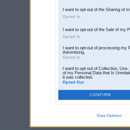
also be disclosed by us to 
I want to opt-out of the Sharing of 
Downstream Participants
th
Opted In
third parties.
I want to opt-out of the Sale of my 
Opted In
I want to opt-out of processing my 
Advertising.
Opted In
I want to opt-out of Collection, Use
of my Personal Data that Is Unrelat
it was collected.
Opted Out
CONFIRM
Data Deletion