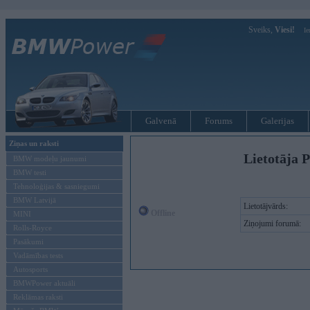
Sveiks,
Viesi!
Ie
Galvenā
Forums
Galerijas
Ziņas un raksti
Lietotāja P
BMW modeļu jaunumi
BMW testi
Tehnoloģijas & sasniegumi
BMW Latvijā
Lietotājvārds:
Offline
MINI
Ziņojumi forumā:
Rolls-Royce
Pasākumi
Vadāmības tests
Autosports
BMWPower aktuāli
Reklāmas raksti