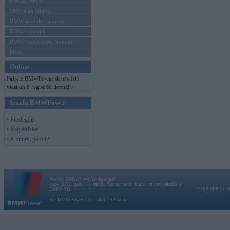
Mēneša BMW
Sērijveida tūnings
BMW pasaules jaunumi
BMW koncepti
BMW konkurentu jaunumi
Moto
Online
Pašreiz BMWPower skatās 101
viesi un 6 reģistrēti lietotāji.
Ienākt BMWPower
• Pieslēgties
• Reģistrēties
• Aizmirsi paroli?
Vortāls BMWPower.lv darbojas
kopš 2002. gada 14. maija. Tas nav auto klubs un nav saistīts ar
Galvena
|
Fo
BMW AG.
Par BMWPower
|
Kontakti
|
Reklāma