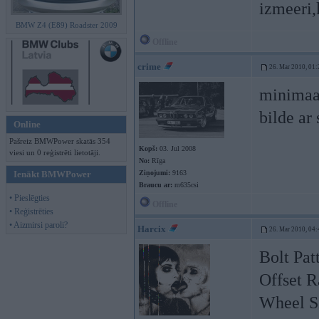
izmeeri,
BMW Z4 (E89) Roadster 2009
Offline
crime
26. Mar 2010, 01:
minimaa
bilde ar
Online
Pašreiz BMWPower skatās 354
Kopš:
03. Jul 2008
viesi un 0 reģistrēti lietotāji.
No:
Rīga
Ienākt BMWPower
Ziņojumi:
9163
Braucu ar:
m635csi
• Pieslēgties
Offline
• Reģistrēties
• Aizmirsi paroli?
Harcix
26. Mar 2010, 04:
Bolt Pat
Offset R
Wheel Si