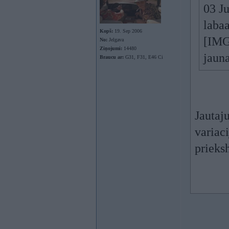
03 Ju
labaa
Kopš:
19. Sep 2006
[IMG
No:
Jelgava
Ziņojumi:
14480
jaun
Braucu ar:
G31, F31, E46 Ci
Jautaj
variac
prieks