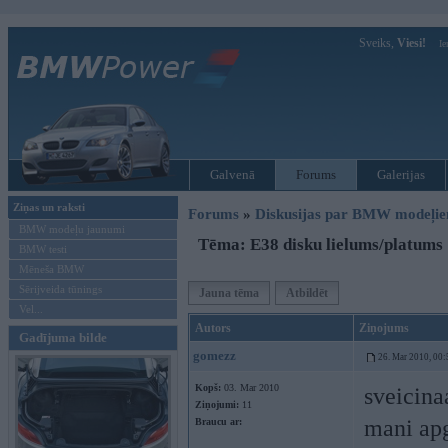
Sveiks,
Viesi!
Ie
Galvenā
Forums
Galerijas
Ziņas un raksti
Forums
»
Diskusijas par BMW modeļi
BMW modeļu jaunumi
Tēma: E38 disku lielums/platums
BMW testi
Mēneša BMW
Sērijveida tūnings
Jauna tēma
Atbildēt
Vel...
Autors
Ziņojums
Gadījuma bilde
gomezz
26. Mar 2010, 00:
Kopš:
03. Mar 2010
sveicina
Ziņojumi:
11
mani apg
Braucu ar: