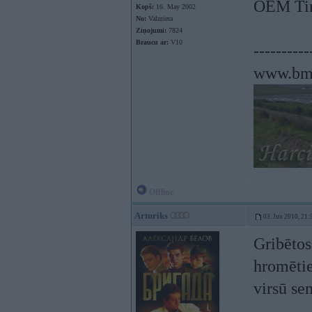
OEM Tir
Kopš:
16. May 2002
No:
Valmiera
Ziņojumi:
7824
Braucu ar:
V10
----------
www.bm
Offline
Arturiks
03. Jun 2010, 21:
Gribētos
hromētie
virsū s