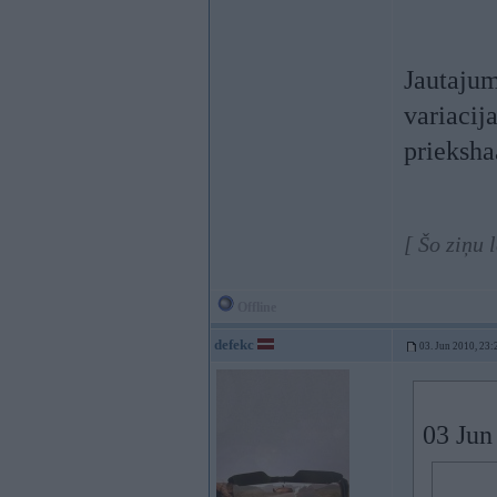
Jautajum
variacij
prieksha
[ Šo ziņu 
Offline
defekc
03. Jun 2010, 23:
03 Jun