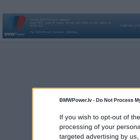
Vortāls BMWPower.lv darbojas
kopš 2002. gada 14. maija. Tas nav auto klubs un nav saistīts ar
Galvena
|
Fo
BMW AG.
Par BMWPower
|
Kontakti
|
Reklāma
BMWPower.lv -
Do Not Process My
If you wish to opt-out of the
processing of your personal
targeted advertising by us