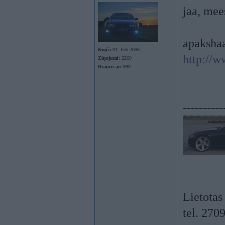
jaa, mee
apakshaa
Kopš:
01. Feb 2006
http://
Ziņojumi:
2269
Braucu ar:
999
----------
Lietotas
tel. 270