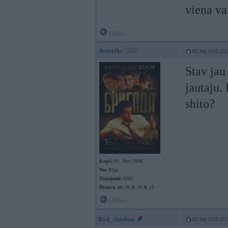
viena va
Offline
Arturiks
03. Jun 2010, 23:
Stav jau 
jautaju.
shito?
Kopš:
01. Nov 2008
No:
Rīga
Ziņojumi:
9305
Braucu ar:
26 & 26 & 11
Offline
Red_shadow
03. Jun 2010, 23: