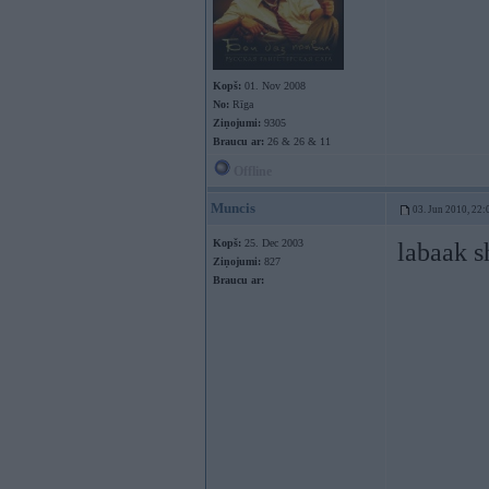
Kopš:
01. Nov 2008
No:
Rīga
Ziņojumi:
9305
Braucu ar:
26 & 26 & 11
Offline
Muncis
03. Jun 2010, 22:
Kopš:
25. Dec 2003
labaak s
Ziņojumi:
827
Braucu ar: