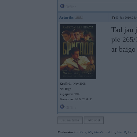
Offline
Arturiks
03. Jun 2010, 23:
Tad jau j
pie 265/
ar baigo
Kopš:
01. Nov 2008
No:
Rīga
Ziņojumi:
9305
Braucu ar:
26 & 26 & 11
Offline
Jauna tēma
Atbildēt
Moderatori:
968-jk
,
AV
,
AiwaShuraLLP
,
GirtzB
,
Lafter