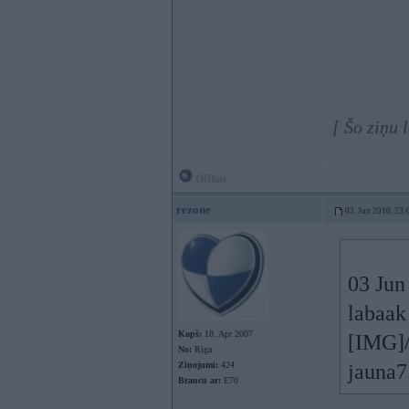
[ Šo ziņu 
Offline
rezone
03. Jun 2010, 23:
03 Jun
labaak
Kopš:
18. Apr 2007
[IMG]/
No:
Rīga
Ziņojumi:
424
jauna7
Braucu ar:
E70