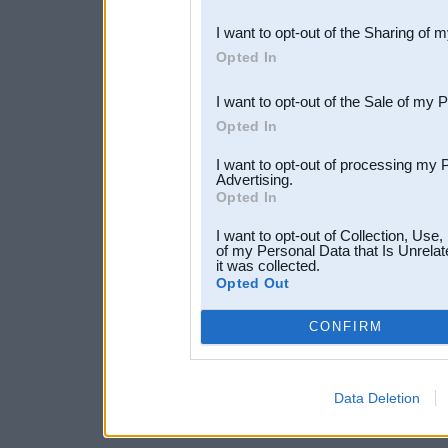
also be disclosed by us to 
I want to opt-out of the Sharing of 
Downstream Participants
th
Opted In
third parties.
I want to opt-out of the Sale of my 
Opted In
I want to opt-out of processing my 
Advertising.
Opted In
I want to opt-out of Collection, Use
of my Personal Data that Is Unrelat
it was collected.
Opted Out
CONFIRM
Data Deletion