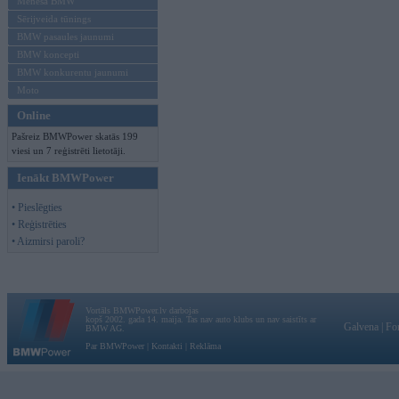
Mēneša BMW
Sērijveida tūnings
BMW pasaules jaunumi
BMW koncepti
BMW konkurentu jaunumi
Moto
Online
Pašreiz BMWPower skatās 199
viesi un 7 reģistrēti lietotāji.
Ienākt BMWPower
• Pieslēgties
• Reģistrēties
• Aizmirsi paroli?
Vortāls BMWPower.lv darbojas
kopš 2002. gada 14. maija. Tas nav auto klubs un nav saistīts ar
Galvena
|
Fo
BMW AG.
Par BMWPower
|
Kontakti
|
Reklāma