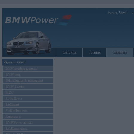
Sveiks,
Viesi!
Ie
Galvenā
Forums
Galerijas
Ziņas un raksti
BMW modeļu jaunumi
BMW testi
Tehnoloģijas & sasniegumi
BMW Latvijā
MINI
Rolls-Royce
Pasākumi
Vadāmības tests
Autosports
BMWPower aktuāli
Reklāmas raksti