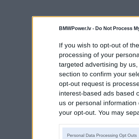
BMWPower.lv -
Do Not Process My
If you wish to opt-out of the
processing of your personal
targeted advertising by us
section to confirm your sel
opt-out request is proces
interest-based ads based o
us or personal information d
your opt-out. You may separ
disclosure of your personal
IAB’s list of downstream pa
Personal Data Processing Opt Outs