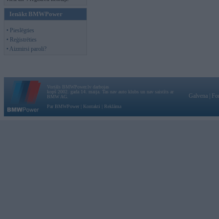
Ienākt BMWPower
• Pieslēgties
• Reģistrēties
• Aizmirsi paroli?
Vortāls BMWPower.lv darbojas
kopš 2002. gada 14. maija. Tas nav auto klubs un nav saistīts ar
Galvena
|
Fo
BMW AG.
Par BMWPower
|
Kontakti
|
Reklāma