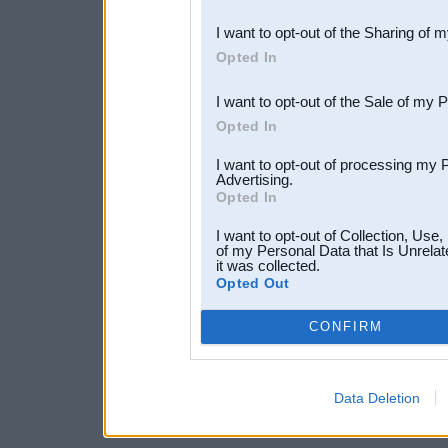
also be disclosed by us to 
I want to opt-out of the Sharing of 
Downstream Participants
th
Opted In
third parties.
I want to opt-out of the Sale of my 
Opted In
I want to opt-out of processing my 
Advertising.
Opted In
I want to opt-out of Collection, Use
of my Personal Data that Is Unrelat
it was collected.
Opted Out
CONFIRM
Data Deletion