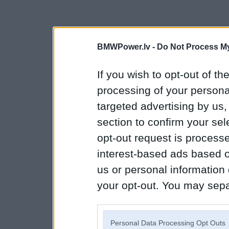
BMWPower.lv -
Do Not Process My
If you wish to opt-out of the
processing of your personal
targeted advertising by us
section to confirm your sel
opt-out request is proces
interest-based ads based o
us or personal information d
your opt-out. You may separ
disclosure of your personal
IAB’s list of downstream pa
Personal Data Processing Opt Outs