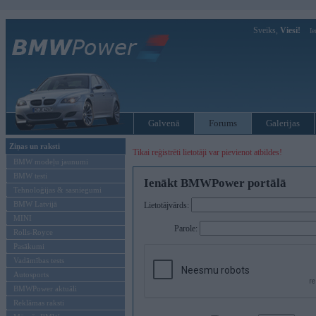
Sveiks,
Viesi!
Ie
Galvenā
Forums
Galerijas
Ziņas un raksti
Tikai reģistrēti lietotāji var pievienot atbildes!
BMW modeļu jaunumi
BMW testi
Ienākt BMWPower portālā
Tehnoloģijas & sasniegumi
BMW Latvijā
Lietotājvārds:
MINI
Parole:
Rolls-Royce
Pasākumi
Vadāmības tests
Autosports
BMWPower aktuāli
Reklāmas raksti