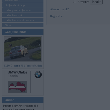
Mēneša BMW
Atcerēties
Sērijveida tūnings
Aizmirsi paroli?
BMW pasaules jaunumi
BMW koncepti
Reģistrēties
BMW konkurentu jaunumi
Moto
Gadījuma bilde
BMW 7. sērija F01 (preses bildes)
Online
Pašreiz BMWPower skatās 454
viesi un 4 reģistrēti lietotāji.