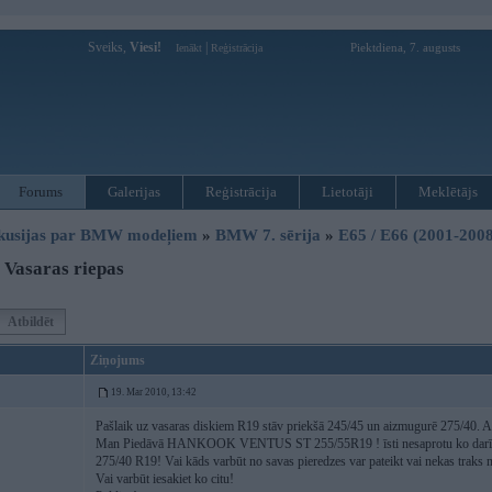
Sveiks,
Viesi!
|
Piektdiena, 7. augusts
Ienākt
Reģistrācija
Forums
Galerijas
Reģistrācija
Lietotāji
Meklētājs
kusijas par BMW modeļiem
»
BMW 7. sērija
»
E65 / E66 (2001-2008
Vasaras riepas
Atbildēt
Ziņojums
19. Mar 2010, 13:42
Pašlaik uz vasaras diskiem R19 stāv priekšā 245/45 un aizmugurē 275/40. A
Man Piedāvā HANKOOK VENTUS ST 255/55R19 ! īsti nesaprotu ko darīt jo 
275/40 R19! Vai kāds varbūt no savas pieredzes var pateikt vai nekas traks n
Vai varbūt iesakiet ko citu!