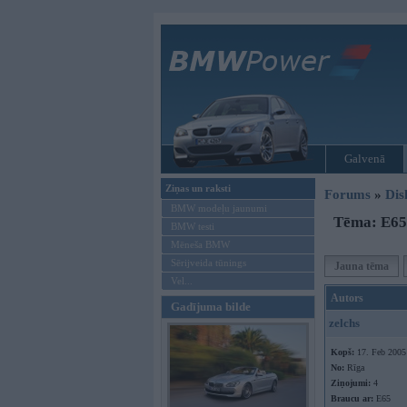
Galvenā
Ziņas un raksti
Forums
»
Dis
BMW modeļu jaunumi
Tēma: E65 
BMW testi
Mēneša BMW
Sērijveida tūnings
Jauna tēma
Vel...
Autors
Gadījuma bilde
zelchs
Kopš:
17. Feb 2005
No:
Rīga
Ziņojumi:
4
Braucu ar:
E65