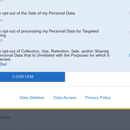
8
o opt-out of the Sale of my Personal Data.
In
MI
to opt-out of processing my Personal Data for Targeted
ing.
In
19. Mar 2010, 14:33
o opt-out of Collection, Use, Retention, Sale, and/or Sharing
stavj na R26
ersonal Data that Is Unrelated with the Purposes for which it
lected.
Out
CONFIRM
Data Deletion
Data Access
Privacy Policy
ven turbo