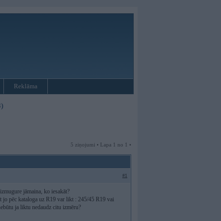
Reklāma
)
5 ziņojumi • Lapa 1 no 1 •
#1
izmugure jāmaina, ko iesakāt?
pēc kataloga uz R19 var likt : 245/45 R19 vai
ebūtu ja liktu nedaudz citu izmēru?