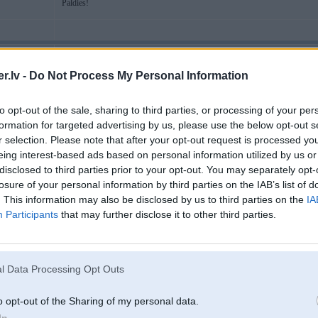
Paldies!
19. Mar 2010, 13:44
.lv -
Do Not Process My Personal Information
Liec taadu izmeeru, kaads paredzeets !
Pashlaik Tev ir pareizie izmeeri priekshaa un aizmuguree !
to opt-out of the sale, sharing to third parties, or processing of your per
formation for targeted advertising by us, please use the below opt-out s
-----------------
r selection. Please note that after your opt-out request is processed y
Patiesība mūsdienās tiek uzskatīta par naida runu.
eing interest-based ads based on personal information utilized by us or
Чей Венесуэла?
F36 Gran
disclosed to third parties prior to your opt-out. You may separately opt-
 Gran Coupe
losure of your personal information by third parties on the IAB’s list of
. This information may also be disclosed by us to third parties on the
IA
Participants
that may further disclose it to other third parties.
19. Mar 2010, 14:32
protams ka liec tādus kādus vajag.Man uz E65 arī bija tāds izmērs...nevajag
Es uz sava tagad 21R uzlicis esmu.
l Data Processing Opt Outs
o opt-out of the Sharing of my personal data.
In