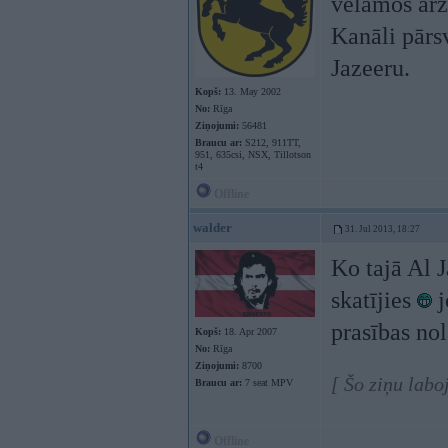
vēlamos ārz
Kanāli pārsv
Jazeeru.
Kopš:
13. May 2002
No:
Rīga
Ziņojumi:
56481
Braucu ar:
S212, 911TT,
951, 635csi, NSX, Tillotson
t4
Offline
walder
31. Jul 2013, 18:27
Ko tajā Al 
skatījies
j
prasības no
Kopš:
18. Apr 2007
No:
Rīga
Ziņojumi:
8700
[ Šo ziņu labo
Braucu ar:
7 seat MPV
Offline