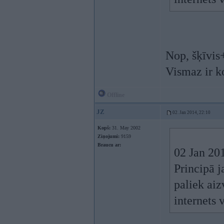
Nop, šķīvis
Vismaz ir k
Offline
JZ
02. Jan 2014, 22:10
Kopš:
31. May 2002
Ziņojumi:
9159
Braucu ar:
02 Jan 201
Principā j
paliek aiz
internets 