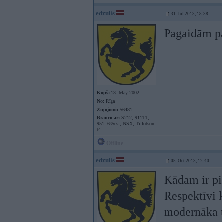
edzulis
31. Jul 2013, 18:38
Pagaidām pal
Kopš:
13. May 2002
No:
Rīga
Ziņojumi:
56481
Braucu ar:
S212, 911TT,
951, 635csi, NSX, Tillotson
t4
Offline
edzulis
05. Oct 2013, 12:40
Kādam ir pie
Respektīvi 
modernāka t