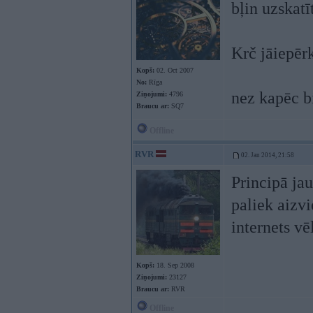
bļin uzskatīt
Krč jāiepēr
Kopš:
02. Oct 2007
No:
Rīga
nez kapēc b
Ziņojumi:
4796
Braucu ar:
SQ7
Offline
RVR
02. Jan 2014, 21:58
Principā ja
paliek aizvi
internets vē
Kopš:
18. Sep 2008
Ziņojumi:
23127
Braucu ar:
RVR
Offline