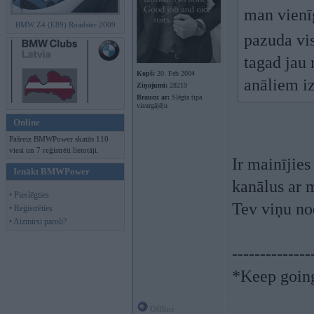
man vienī
BMW Z4 (E89) Roadster 2009
pazuda vi
tagad jau 
Kopš:
20. Feb 2004
anāliem iz
Ziņojumi:
28219
Braucu ar:
Slēgta tipa
visurgājēju
Online
Pašreiz BMWPower skatās 110
viesi un 7 reģistrēti lietotāji.
Ir mainījies
Ienākt BMWPower
kanālus ar m
• Pieslēgties
Tev viņu no
• Reģistrēties
• Aizmirsi paroli?
--------------
*Keep going.
Offline