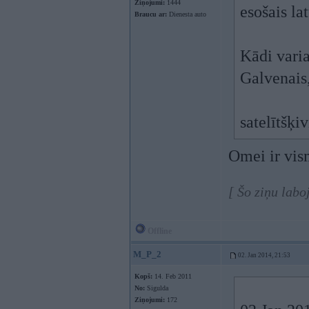
Ziņojumi:
1444
esošais la
Braucu ar:
Dienesta auto
Kādi varia
Galvenais
satelītšķi
Omei ir vis
[ Šo ziņu labo
Offline
M_P_2
02. Jan 2014, 21:53
Kopš:
14. Feb 2011
No:
Sigulda
Ziņojumi:
172