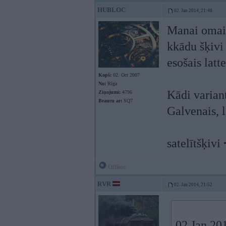
HUBLOC
02. Jan 2014, 21:48
Manai omai 
kkādu šķivi 
esošais lat
Kopš:
02. Oct 2007
No:
Rīga
Kādi varian
Ziņojumi:
4796
Braucu ar:
SQ7
Galvenais, 
satelītšķivi
Offline
RVR
02. Jan 2014, 21:52
02 Jan 201