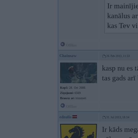
Ir mainīji
kanālus ar
kas Tev vi
Offline
Chainsaw
26. Feb 2013, 11:33
kasp nu es t
tas gads arī
Kopš:
28. Oct 2006
Ziņojumi:
6569
Braucu ar:
trimmeri
Offline
edzulis
31. Jul 2013, 18:14
Ir kāds meg