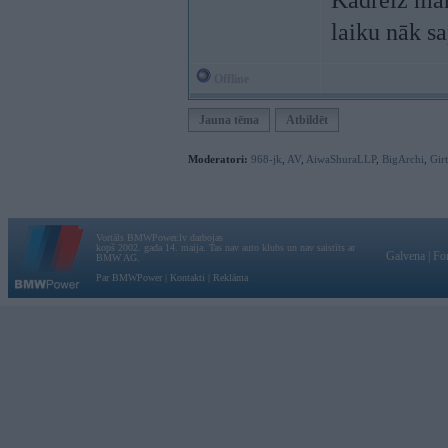
Kādreiz man 
laiku nāk sa
Offline
Jauna tēma
Atbildēt
Moderatori:
968-jk
,
AV
,
AiwaShuraLLP
,
BigArchi
,
Gir
Vortāls BMWPower.lv darbojas
kopš 2002. gada 14. maija. Tas nav auto klubs un nav saistīts ar
Galvena
|
Fo
BMW AG.
Par BMWPower
|
Kontakti
|
Reklāma