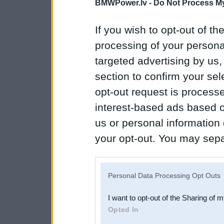
BMWPower.lv -
Do Not Process My
If you wish to opt-out of the
processing of your personal
targeted advertising by us
section to confirm your sel
opt-out request is proces
interest-based ads based o
us or personal information d
your opt-out. You may separ
disclosure of your personal
IAB’s list of downstream pa
Personal Data Processing Opt Outs
also be disclosed by us to 
I want to opt-out of the Sharing of 
Downstream Participants
th
Opted In
third parties.