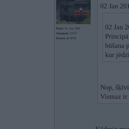
02 Jan 201
02 Jan 2
Kopš:
18. Sep 2008
Ziņojumi:
23127
Principā
Braucu ar:
RVR
būšana p
kur jēdz
Nop, šķīv
Vismaz ir