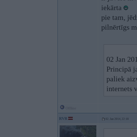
iekārta
pie tam, jēd
pilnērtīgs 
02 Jan 201
Principā j
paliek aiz
internets 
Offline
RVR
02. Jan 2014, 22:18