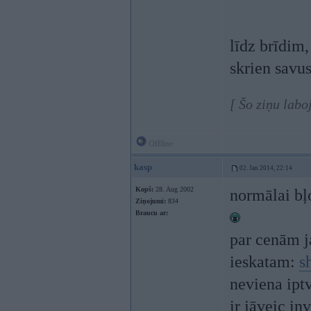
līdz brīdim
skrien savus
[ Šo ziņu labo
Offline
kasp
02. Jan 2014, 22:14
Kopš:
28. Aug 2002
normālai bļo
Ziņojumi:
834
Braucu ar:
par cenām j
ieskatam:
s
neviena ipt
ir jāveic in