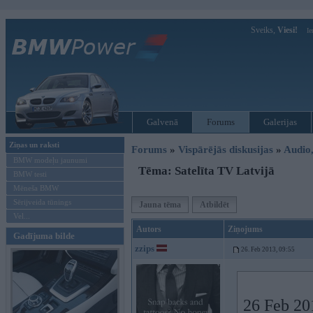
Sveiks,
Viesi!
Ie
Galvenā
Forums
Galerijas
Ziņas un raksti
Forums
»
Vispārējās diskusijas
»
Audio,
BMW modeļu jaunumi
Tēma: Satelīta TV Latvijā
BMW testi
Mēneša BMW
Sērijveida tūnings
Jauna tēma
Atbildēt
Vel...
Autors
Ziņojums
Gadījuma bilde
zzips
26. Feb 2013, 09:55
26 Feb 20