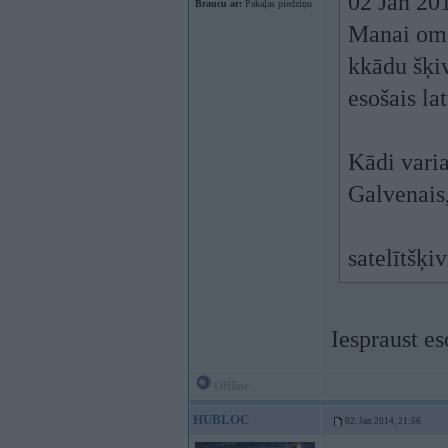
02 Jan 201
Braucu ar:
Pakaļas piedziņu
Manai omai
kkādu šķiv
esošais la
Kādi varia
Galvenais
satelītšķi
Iespraust es
Offline
HUBLOC
02. Jan 2014, 21:56