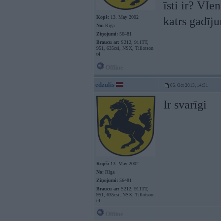
īsti ir? VIe
Kopš:
13. May 2002
katrs gadīj
No:
Rīga
Ziņojumi:
56481
Braucu ar:
S212, 911TT,
951, 635csi, NSX, Tillotson
t4
Offline
edzulis
05. Oct 2013, 14:31
Ir svarīgi
Kopš:
13. May 2002
No:
Rīga
Ziņojumi:
56481
Braucu ar:
S212, 911TT,
951, 635csi, NSX, Tillotson
t4
Offline