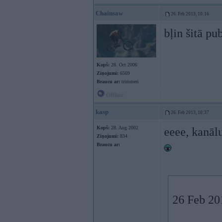
Chainsaw
26. Feb 2013, 10:16
bļin šitā pu
Kopš:
28. Oct 2006
Ziņojumi:
6569
Braucu ar:
trimmeri
Offline
kasp
26. Feb 2013, 10:37
Kopš:
28. Aug 2002
eeee, kanāl
Ziņojumi:
834
Braucu ar:
26 Feb 201