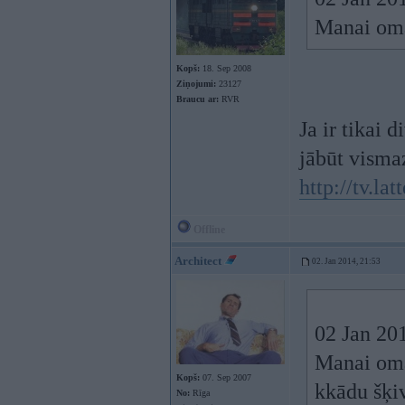
Manai omai
Kopš:
18. Sep 2008
Ziņojumi:
23127
Braucu ar:
RVR
Ja ir tikai 
jābūt visma
http://tv.l
Offline
Architect
02. Jan 2014, 21:53
02 Jan 201
Manai omai
Kopš:
07. Sep 2007
kkādu šķiv
No:
Rīga