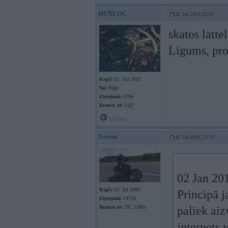
HUBLOC
02. Jan 2014, 22:02
skatos latt
Ligums, pro
Kopš:
02. Oct 2007
No:
Rīga
Ziņojumi:
4796
Braucu ar:
SQ7
Offline
Jorens
02. Jan 2014, 22:10
02 Jan 201
Kopš:
15. Jul 2003
Principā j
Ziņojumi:
14716
Braucu ar:
T8, 1260s
paliek aiz
internets 