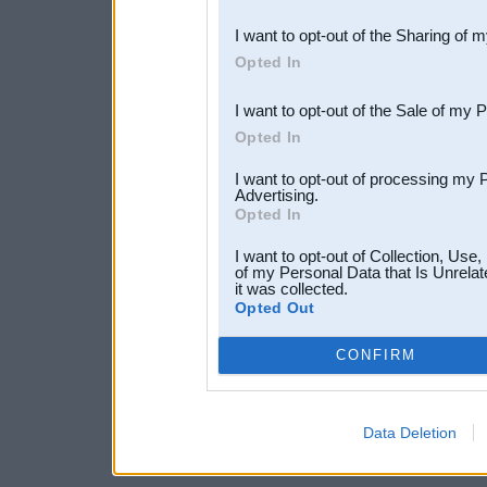
also be disclosed by us to 
I want to opt-out of the Sharing of 
Downstream Participants
th
Opted In
third parties.
I want to opt-out of the Sale of my 
Opted In
I want to opt-out of processing my 
Advertising.
Opted In
I want to opt-out of Collection, Use
of my Personal Data that Is Unrelat
it was collected.
Opted Out
CONFIRM
Data Deletion