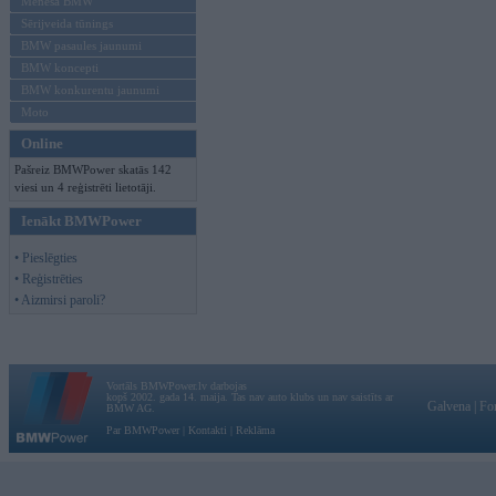
Mēneša BMW
Sērijveida tūnings
BMW pasaules jaunumi
BMW koncepti
BMW konkurentu jaunumi
Moto
Online
Pašreiz BMWPower skatās 142
viesi un 4 reģistrēti lietotāji.
Ienākt BMWPower
• Pieslēgties
• Reģistrēties
• Aizmirsi paroli?
Vortāls BMWPower.lv darbojas
kopš 2002. gada 14. maija. Tas nav auto klubs un nav saistīts ar
Galvena
|
Fo
BMW AG.
Par BMWPower
|
Kontakti
|
Reklāma