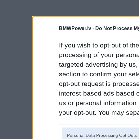
BMWPower.lv -
Do Not Process My
If you wish to opt-out of the
processing of your personal
targeted advertising by us
section to confirm your sel
opt-out request is proces
interest-based ads based o
us or personal information d
your opt-out. You may separ
disclosure of your personal
IAB’s list of downstream pa
Personal Data Processing Opt Outs