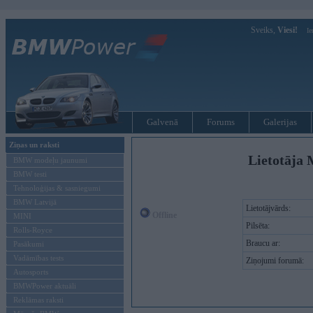
Sveiks,
Viesi!
Ie
Galvenā
Forums
Galerijas
Ziņas un raksti
Lietotāja 
BMW modeļu jaunumi
BMW testi
Tehnoloģijas & sasniegumi
BMW Latvijā
Lietotājvārds:
Offline
MINI
Pilsēta:
Rolls-Royce
Braucu ar:
Pasākumi
Vadāmības tests
Ziņojumi forumā:
Autosports
BMWPower aktuāli
Reklāmas raksti