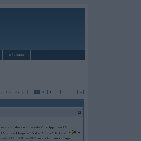
Reklāma
apa 1 no 14 •
|«
«
1
2
3
4
5
...
»
»|
#1
tiities (Shobriid "parastais" tv, tjip, tikai LV
m LV ir paarklaajums? Astra? Sirius? HotBird?
lodaa (EN, GER vai RU), nevis tikai un vieniigi