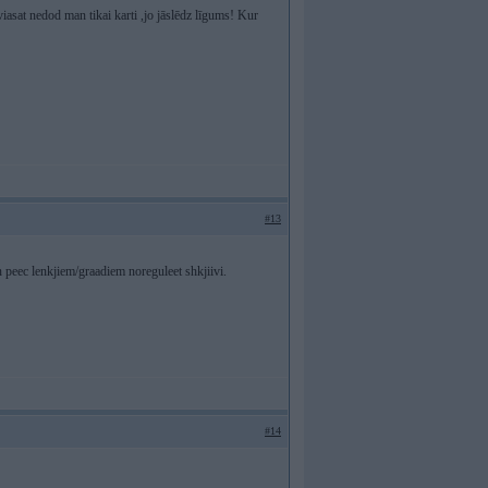
asat nedod man tikai karti ,jo jāslēdz līgums! Kur
#13
 peec lenkjiem/graadiem noreguleet shkjiivi.
#14