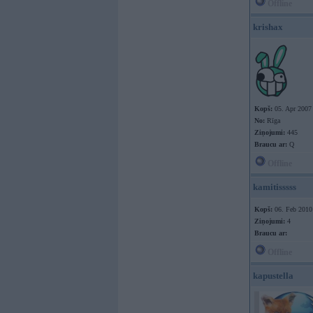
Offline
krishax
Kopš:
05. Apr 2007
No:
Rīga
Ziņojumi:
445
Braucu ar:
Q
Offline
kamitisssss
Kopš:
06. Feb 2010
Ziņojumi:
4
Braucu ar:
Offline
kapustella