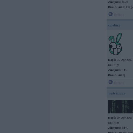
Ziņojumi:
8620
Braucu ar:
to kas p
Offline
krishax
Kopš:
05. Apr 2007
No:
Rīga
Ziņojumi:
445
Braucu ar:
Q
Offline
matrixxxx
Kopš:
29. Apr 2005
No:
Rīga
Ziņojumi:
8446
Braucu ar:
106 zir