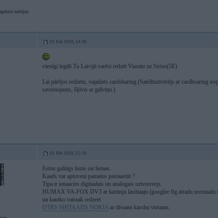
agalmā mētājas
10. Feb 2010, 14:40
vienīgi legāli Tu Latvijā varēsi redzēt Viasatu uz Sirius(5E)
Lai pārējos redzētu, vajadzēs cardsharing.(Satelītuztvērējs ar cardhsaring ie
savienojums, šķīvis ar galviņu.)
19. Feb 2010, 15:10
Esmu galiiigs lunis sat lietaas.
Kaads var aptuveni pamatus pastaastiit ?
Tipa ir ienaacies digitaalais un analogais uztveereejs.
HUMAX VA-FOX DV3 ar kartinju lasiitaaju (googlee fig atradu normaalu infu)
un kautko vairaak redzeet.
OTRS SHITAADS NOKIA
ar divaam karshu vietaam.
giem