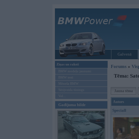
Galvenā
Ziņas un raksti
Forums
»
Vis
BMW modeļu jaunumi
Tēma: Sate
BMW testi
Mēneša BMW
Sērijveida tūnings
Jauna tēma
Vel...
Autors
Gadījuma bilde
Speciall