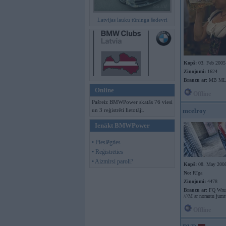
Latvijas lauku tūninga šedevri
Kopš:
03. Feb 2005
Ziņojumi:
1624
Braucu ar:
MB ML
Online
Offline
Pašreiz BMWPower skatās 76 viesi
un 3 reģistrēti lietotāji.
mcelroy
Ienākt BMWPower
• Pieslēgties
• Reģistrēties
• Aizmirsi paroli?
Kopš:
08. May 200
No:
Rīga
Ziņojumi:
4478
Braucu ar:
FQ Wr
///M ar norautu jumt
Offline