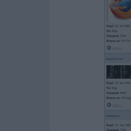
Kopš:
28. Jul 2009
No:
Rīga
Ziņojumi:
1934
Braucu ar:
VW T6 
Offline
matrixxxx
Kopš:
29. Apr 2005
No:
Rīga
Ziņojumi:
8446
Braucu ar:
106 zir
Offline
otomars
Kopš:
16. Sep 2005
Ziņojumi:
3704