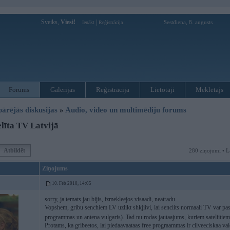
Sveiks,
Viesi!
|
Sestdiena, 8. augusts
Ienākt
Reģistrācija
Forums
Galerijas
Reģistrācija
Lietotāji
Meklētājs
pārējās diskusijas
»
Audio, video un multimēdiju forums
līta TV Latvijā
Atbildēt
280 ziņojumi • L
Ziņojums
10. Feb 2010, 14:05
sorry, ja temats jau bijis, izmekleejos visaadi, neatradu.
Vopshem, gribu senchiem LV uzlikt shkjiivi, lai senciits normaali TV var paska
programmas un antena vulgaris). Tad nu rodas jautaajums, kuriem sateliitie
Protams, ka gribeetos, lai piedaavaataas free prograammas ir cilveeciskaa va