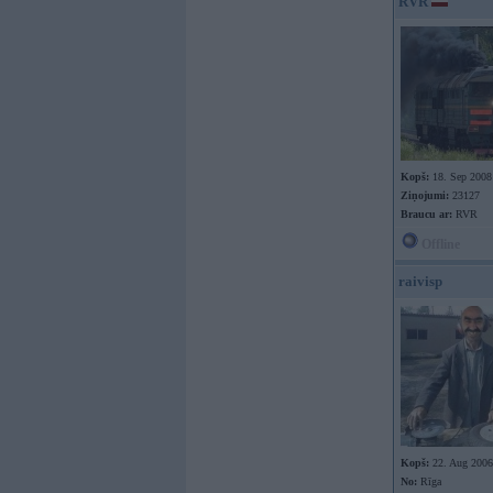
RVR
Kopš:
18. Sep 2008
Ziņojumi:
23127
Braucu ar:
RVR
Offline
raivisp
Kopš:
22. Aug 2006
No:
Rīga