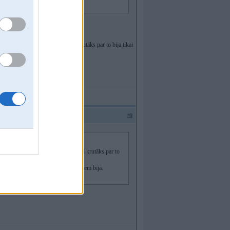
andināvus varēja skatīties. Vēl krutāks par to bija tikai
 tik kādiem 20-30 večiem bija.
#9
s skandināvus varēja skatīties. Vēl krutāks par to
 Latviju moš tik kādiem 20-30 večiem bija.