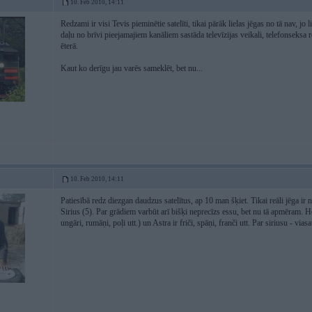
10. Feb 2010, 14:11
Redzami ir visi Tevis pieminētie satelīti, tikai pārāk lielas jēgas no tā nav, jo 
daļu no brīvi pieejamajiem kanāliem sastāda televīzijas veikali, telefonseksa r
ēterā.
Kaut ko derīgu jau varēs sameklēt, bet nu...
10. Feb 2010, 14:11
Patiesībā redz diezgan daudzus satelītus, ap 10 man šķiet. Tikai reāli jēga ir
Sirius (5). Par grādiem varbūt arī bišķi neprecīzs essu, bet nu tā apmēram. Ho
ungāri, rumāņi, poļi utt.) un Astra ir friči, spāņi, franči utt. Par siriusu - via