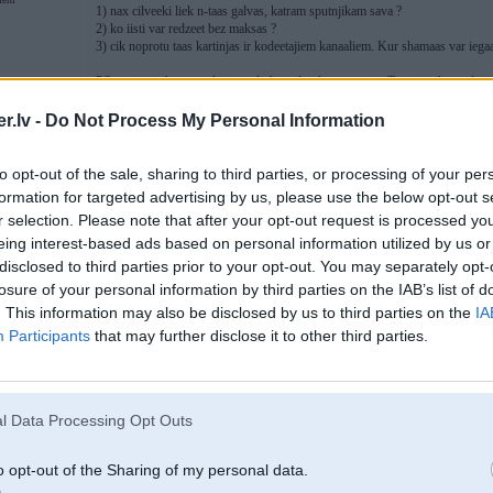
1) nax cilveeki liek n-taas galvas, katram sputnjikam sava ?
2) ko iisti var redzeet bez maksas ?
3) cik noprotu taas kartinjas ir kodeetajiem kanaaliem. Kur shamaas var iegaa
PS., uz ieprieks noraadiitajiem linkiem luudzu nesuutiit. Tur visi tik par digi
.lv -
Do Not Process My Personal Information
19. Feb 2010, 15:26
to opt-out of the sale, sharing to third parties, or processing of your per
formation for targeted advertising by us, please use the below opt-out s
ir legaalas kartinjas krievu tv ,bet principaa viss leetaakais ir kardshaarings
r selection. Please note that after your opt-out request is processed y
vairaakas galvinjas bet arii antenas,liela izmeera prieksh Yamal 90.iipashi d
 garaazhu
shaarings ntv+ vai sirius
eing interest-based ads based on personal information utilized by us or
http://www.pult.lv/index.php?productID=2767/
disclosed to third parties prior to your opt-out. You may separately opt-
losure of your personal information by third parties on the IAB’s list of
[ Šo ziņu laboja otomars, 19 Feb 2010, 15:28:21 ]
. This information may also be disclosed by us to third parties on the
IA
Participants
that may further disclose it to other third parties.
19. Feb 2010, 15:41
l Data Processing Opt Outs
19 Feb 2010, 15:10:35 matrixxxx rakstīja:
o opt-out of the Sharing of my personal data.
OTRS SHITAADS NOKIA
ar divaam karshu vietaam.