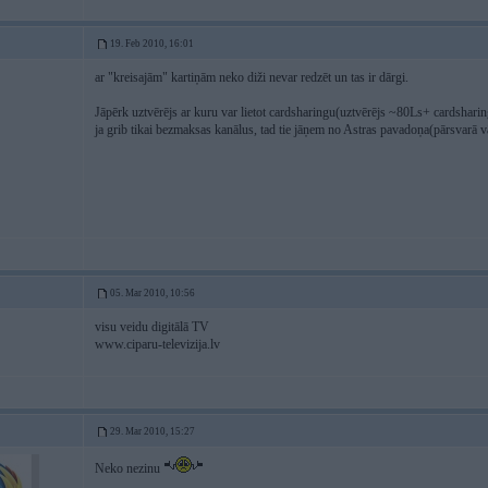
19. Feb 2010, 16:01
ar "kreisajām" kartiņām neko diži nevar redzēt un tas ir dārgi.
Jāpērk uztvērējs ar kuru var lietot cardsharingu(uztvērējs ~80Ls+ cardshari
ja grib tikai bezmaksas kanālus, tad tie jāņem no Astras pavadoņa(pārsvarā v
05. Mar 2010, 10:56
visu veidu digitālā TV
www.ciparu-televizija.lv
29. Mar 2010, 15:27
Neko nezinu