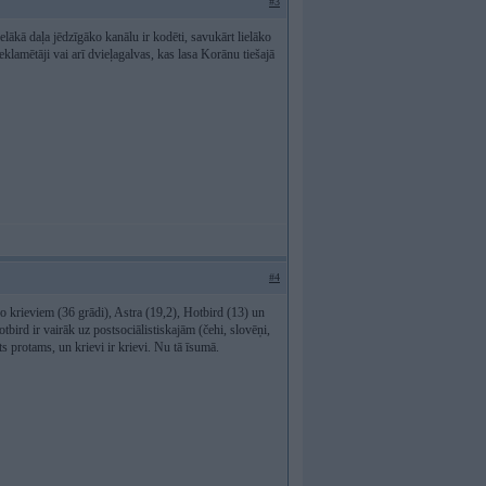
#3
lielākā daļa jēdzīgāko kanālu ir kodēti, savukārt lielāko
eklamētāji vai arī dvieļagalvas, kas lasa Korānu tiešajā
#4
 no krieviem (36 grādi), Astra (19,2), Hotbird (13) un
tbird ir vairāk uz postsociālistiskajām (čehi, slovēņi,
sats protams, un krievi ir krievi. Nu tā īsumā.