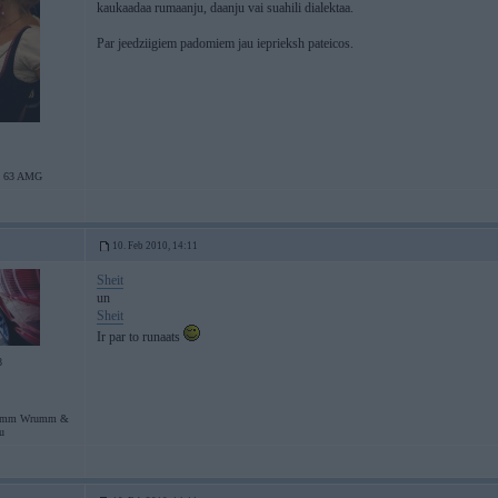
kaukaadaa rumaanju, daanju vai suahili dialektaa.
Par jeedziigiem padomiem jau ieprieksh pateicos.
 63 AMG
10. Feb 2010, 14:11
Sheit
un
Sheit
Ir par to runaats
8
umm Wrumm &
u