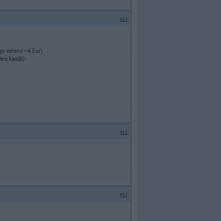
#10
ngs mēnesī ~4 Eur)
ācu kanāli)
#11
#12