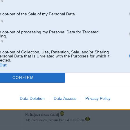
In
o opt-out of the Sale of my Personal Data.
In
Wow, nostaļģija parāva
Nokia 8003 reiz bija top uztvērējs,
visus sk
to opt-out of processing my Personal Data for Targeted
hjul
Echostar 8700.
Nokia bija daudziem, bet echostar pa visu Latviju moš
ing.
In
Tagad tu šo konkrēto aparātu vari tikai nodot muzejā.
o opt-out of Collection, Use, Retention, Sale, and/or Sharing
ersonal Data that Is Unrelated with the Purposes for which it
lected.
Out
19. Feb 2010, 15:59
CONFIRM
Wow, nostaļģija parāva
Nokia 8003 reiz bija top uztvērējs,
visu
bija tikai Echostar 8700.
Nokia bija daudziem, bet echostar pa visu
Data Deletion
Data Access
Privacy Policy
Tagad tu šo konkrēto aparātu vari tikai nodot muzejā.
giem
Na haljavu uksus sladkij
Tik intereseejos, nebuus kur likt = musoraa