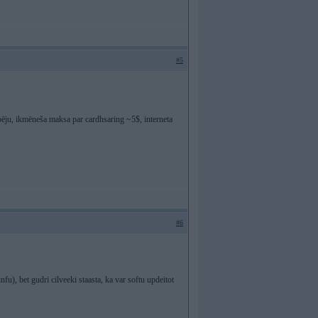
#5
spēju, ikmēneša maksa par cardhsaring ~5$, interneta
#6
, bet gudri cilveeki staasta, ka var softu updeitot