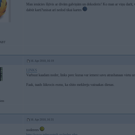
Man ienācies šķīvis ar divām galviņām un dekoderis! Ko man ar viņu darīt, vi
dabūt karti?unisat arī nedod tikai kartes
ABT
16. Apr 2010, 16:19
LINKS
Varbuut kaadam noder, links peec kuraa var iemest savu atrashanaas vietu un
Faak, taads liikrocis esmu, ka shito mekleeju vairaakas dienas.
giem
16. Apr 2010, 16:31
noderees
http://www.telesputnik.ru/index.php