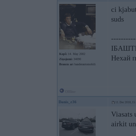
ci kjabut
suds
----------
ІБАШТЕ!
Kopš:
14. May 2002
Нехай п
Ziņojumi:
34090
Braucu ar:
banderautomobili
Offline
Danis_e36
11. Dec 2018, 15
Viasats 
airkit un