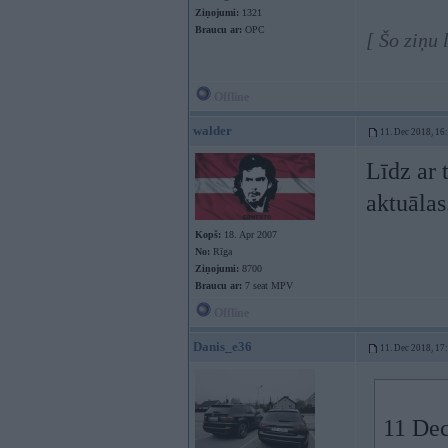
Ziņojumi:
1321
Braucu ar:
OPC
[ Šo ziņu
Offline
walder
11. Dec 2018, 16
Līdz ar 
aktuālas
Kopš:
18. Apr 2007
No:
Rīga
Ziņojumi:
8700
Braucu ar:
7 seat MPV
Offline
Danis_e36
11. Dec 2018, 17
11 Dec