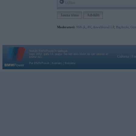
Offline
Jauna tēma
Atbildēt
Moderatori:
968-jk
,
AV
,
AiwaShuraLLP
,
BigArchi
,
Gir
Vortāls BMWPower.lv darbojas
kopš 2002. gada 14. maija. Tas nav auto klubs un nav saistīts ar
Galvena
|
Fo
BMW AG.
Par BMWPower
|
Kontakti
|
Reklāma