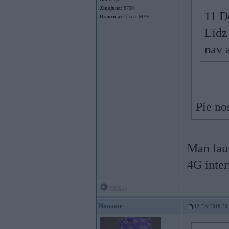
Ziņojumi:
8700
11 D
Braucu ar:
7 seat MPV
Līdz 
nav 
Pie nos
Man lau
4G inter
Offline
Noname
12. Dec 2018, 20