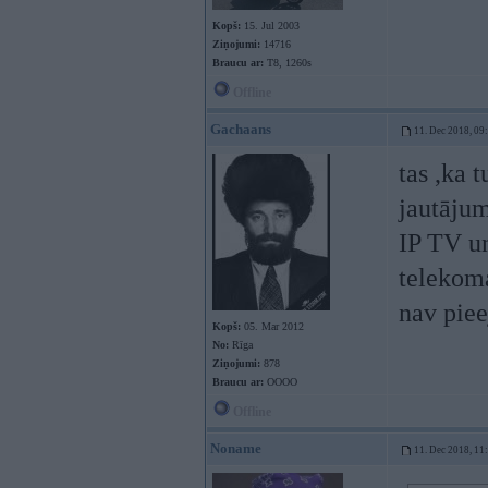
Kopš:
15. Jul 2003
Ziņojumi:
14716
Braucu ar:
T8, 1260s
Offline
Gachaans
11. Dec 2018, 09
tas ,ka 
jautājum
IP TV un
telekoma
nav pie
Kopš:
05. Mar 2012
No:
Rīga
Ziņojumi:
878
Braucu ar:
OOOO
Offline
Noname
11. Dec 2018, 11