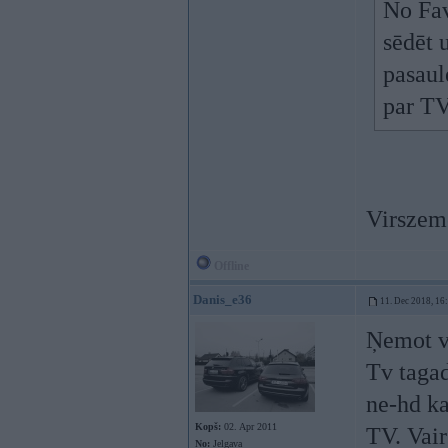
No Fav
sēdēt 
pasaul
par T
Virszem
Offline
Danis_e36
11. Dec 2018, 16
Ņemot vē
Tv tagad
ne-hd ka
Kopš:
02. Apr 2011
TV. Vair
No:
Jelgava