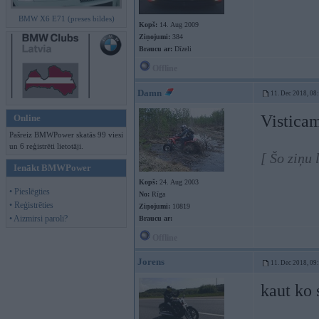
BMW X6 E71 (preses bildes)
Kopš:
14. Aug 2009
Ziņojumi:
384
Braucu ar:
Dīzeli
Offline
Damn
11. Dec 2018, 08
Visticam
Online
Pašreiz BMWPower skatās 99 viesi
un 6 reģistrēti lietotāji.
[ Šo ziņu
Ienākt BMWPower
Kopš:
24. Aug 2003
• Pieslēgties
No:
Rīga
• Reģistrēties
Ziņojumi:
10819
• Aizmirsi paroli?
Braucu ar:
Offline
Jorens
11. Dec 2018, 09
kaut ko 