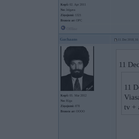
Kopš:
02. Apr 2011
No:
Jelgava
Ziņojumi:
1321
Braucu ar:
OPC
Offline
Gachaans
11. Dec 2018, 16
11 Dec
11 D
Vias
Kopš:
05. Mar 2012
No:
Rīga
tv + 
Ziņojumi:
878
Braucu ar:
OOOO