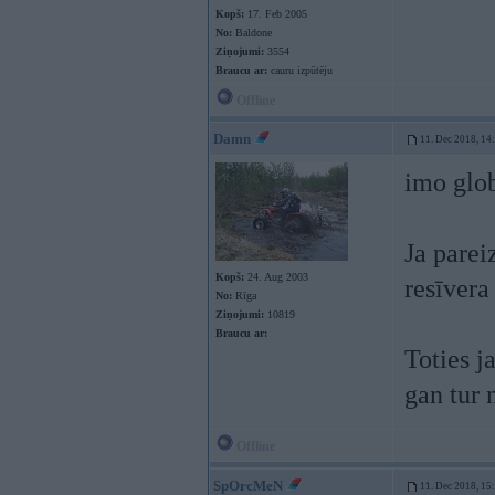
Kopš:
17. Feb 2005
No:
Baldone
Ziņojumi:
3554
Braucu ar:
cauru izpūtēju
Offline
Damn
11. Dec 2018, 14
imo glob
Ja pareiz
Kopš:
24. Aug 2003
resīvera
No:
Rīga
Ziņojumi:
10819
Braucu ar:
Toties j
gan tur 
Offline
SpOrcMeN
11. Dec 2018, 15