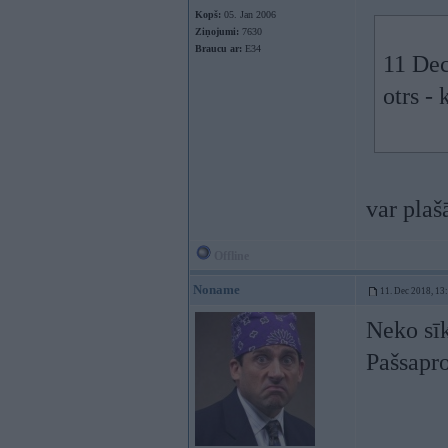
Kopš:
05. Jan 2006
Ziņojumi:
7630
Braucu ar:
E34
11 Dec
otrs - 
var plaš
Offline
Noname
11. Dec 2018, 13
Neko sīk
Pašsapro