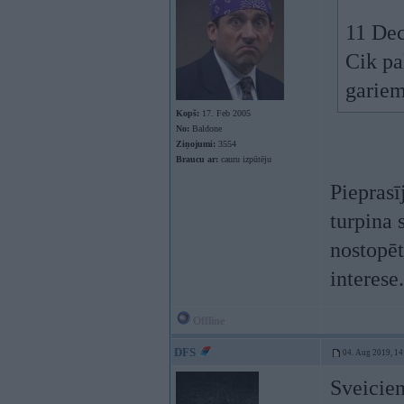
11 Dec
Cik pa
gariem
Kopš:
17. Feb 2005
No:
Baldone
Ziņojumi:
3554
Braucu ar:
cauru izpūtēju
Pieprasī
turpina 
nostopēt
interese
Offline
DFS
04. Aug 2019, 14
Sveicien