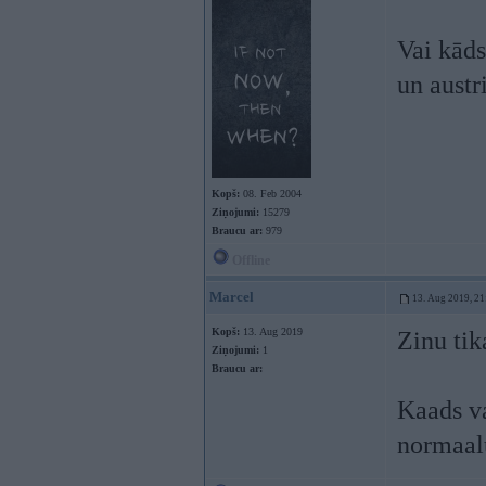
Vai kāds
un austr
Kopš:
08. Feb 2004
Ziņojumi:
15279
Braucu ar:
979
Offline
Marcel
13. Aug 2019, 21
Kopš:
13. Aug 2019
Zinu tik
Ziņojumi:
1
Braucu ar:
Kaads va
normaalu