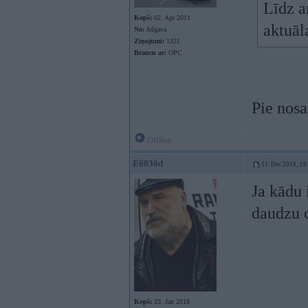
Līdz a
Kopš:
02. Apr 2011
aktuāl
No:
Jelgava
Ziņojumi:
1321
Braucu ar:
OPC
Pie nosa
Offline
E6030d
11. Dec 2018, 19
Ja kādu 
daudzu c
Kopš:
23. Jan 2018