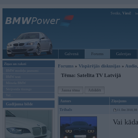
Sveiks,
Viesi!
Ie
Galvenā
Forums
Galerijas
Ziņas un raksti
Forums
»
Vispārējās diskusijas
»
Audio,
BMW modeļu jaunumi
Tēma: Satelīta TV Latvijā
BMW testi
Mēneša BMW
Sērijveida tūnings
Jauna tēma
Atbildēt
Vel...
Autors
Ziņojums
Gadījuma bilde
Tribals
11. Dec 2018, 08
Vai kāda