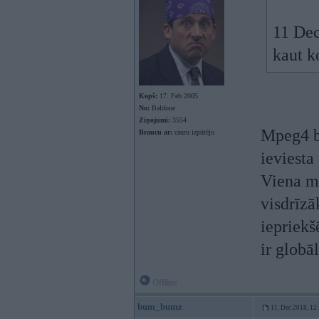
11 Dec
kaut k
Kopš:
17. Feb 2005
No:
Baldone
Ziņojumi:
3554
Mpeg4 bi
Braucu ar:
cauru izpūtēju
ieviesta
Viena m
visdrīzā
iepriekš
ir globā
Offline
bum_bumz
11. Dec 2018, 12