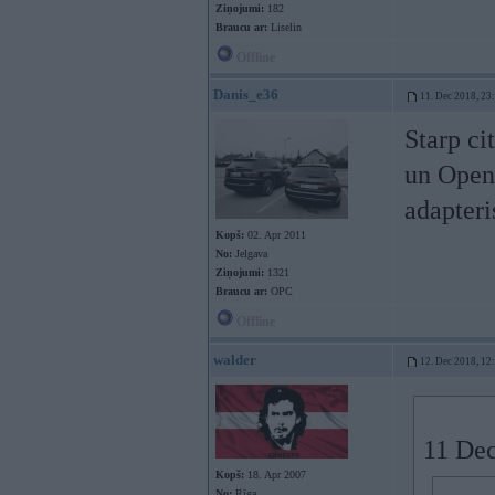
Ziņojumi:
182
Braucu ar:
Liselin
Offline
Danis_e36
11. Dec 2018, 23
Starp c
un Open
adapteri
Kopš:
02. Apr 2011
No:
Jelgava
Ziņojumi:
1321
Braucu ar:
OPC
Offline
walder
12. Dec 2018, 12
11 Dec
Kopš:
18. Apr 2007
No:
Rīga