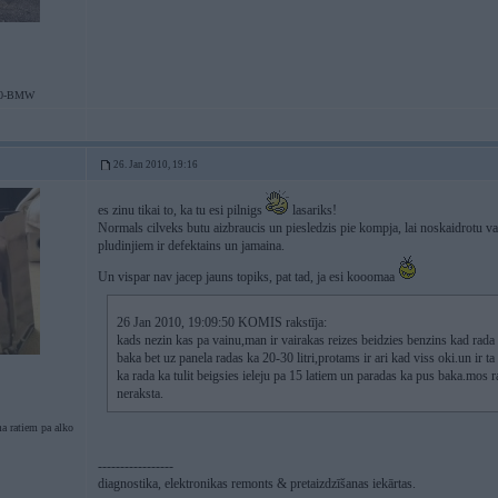
30-BMW
26. Jan 2010, 19:16
es zinu tikai to, ka tu esi pilnigs
lasariks!
Normals cilveks butu aizbraucis un piesledzis pie kompja, lai noskaidrotu va
pludinjiem ir defektains un jamaina.
Un vispar nav jacep jauns topiks, pat tad, ja esi kooomaa
26 Jan 2010, 19:09:50 KOMIS rakstīja:
kads nezin kas pa vainu,man ir vairakas reizes beidzies benzins kad rada ve
baka bet uz panela radas ka 20-30 litri,protams ir ari kad viss oki.un ir ta 
ka rada ka tulit beigsies ieleju pa 15 latiem un paradas ka pus baka.mos rak
neraksta.
a ratiem pa alko
-----------------
diagnostika, elektronikas remonts & pretaizdzīšanas iekārtas.