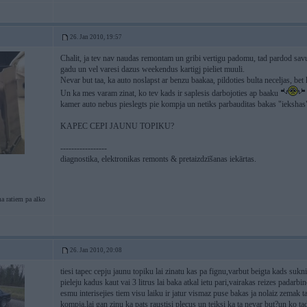
26. Jan 2010, 19:57
Chalit, ja tev nav naudas remontam un gribi vertigu padomu, tad pardod sa
gadu un vel varesi dazus weekendus kartigj pieliet muuli.
Nevar but taa, ka auto noslapst ar benzu baakaa, pildoties bulta neceljas, b
Un ka mes varam zinat, ko tev kads ir saplesis darbojoties ap baaku
kamer auto nebus pieslegts pie kompja un netiks parbauditas bakas "iekshas" t
KAPEC CEPI JAUNU TOPIKU?
-----------------
diagnostika, elektronikas remonts & pretaizdzīšanas iekārtas.
a ratiem pa alko
26. Jan 2010, 20:08
tiesi tapec cepju jaunu topiku lai zinatu kas pa fignu,varbut beigta kads suk
pieleju kadus kaut vai 3 litrus lai baka atkal ietu pari,vairakas reizes padarbi
esmu interisejies tiem visu laiku ir jatur vismaz puse bakas ja nolaiz zemak tad
kompja,lai gan zinu ka pats raustisi plecus un teiksi ka ta nevar but?un ko ta