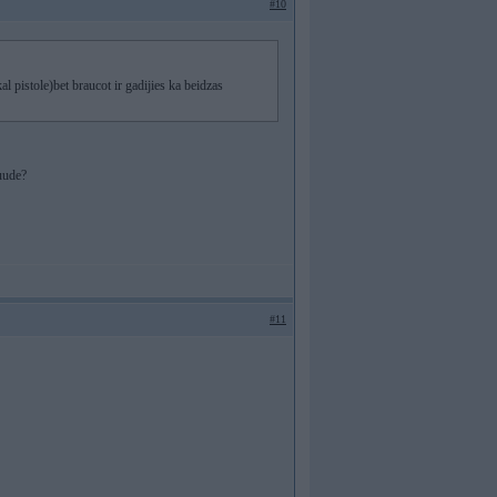
#10
al pistole)bet braucot ir gadijies ka beidzas
uude?
#11