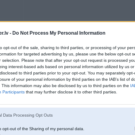
.lv -
Do Not Process My Personal Information
26. Jan 2010, 19:46
nav jau topiks par to kurs gudraks kurs nav,bet kur ta lieta kapec ta un kur
to opt-out of the sale, sharing to third parties, or processing of your per
jautajumu.kapec beidzas degviela tad kad bakas otra puse vel ir degviela un k
mierigu celu.ja piesledzot pie kompja rada ka viss oki.???
formation for targeted advertising by us, please use the below opt-out s
r selection. Please note that after your opt-out request is processed y
eing interest-based ads based on personal information utilized by us or
disclosed to third parties prior to your opt-out. You may separately opt-
losure of your personal information by third parties on the IAB’s list of
. This information may also be disclosed by us to third parties on the
IA
30-BMW
Participants
that may further disclose it to other third parties.
26. Jan 2010, 19:46
l Data Processing Opt Outs
Nu tev atliek tikai viens variants - pieliet pilnu baaku un katru otro dienu bra
jo remontet jau izskatas tu netaisies, tik vari to vien ka cept jaunus un stulbu
o opt-out of the Sharing of my personal data.
ja kas pludinji maksa ap 45ls katrs