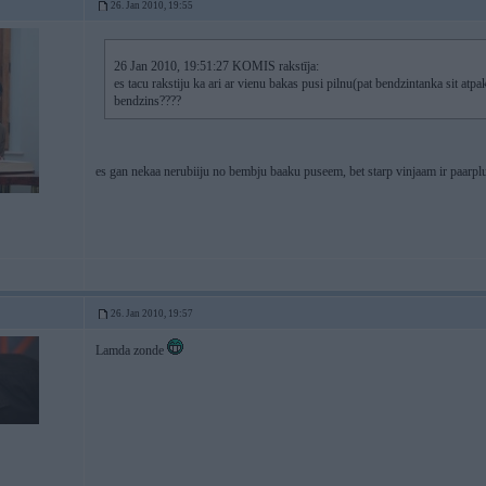
26. Jan 2010, 19:55
26 Jan 2010, 19:51:27 KOMIS rakstīja:
es tacu rakstiju ka ari ar vienu bakas pusi pilnu(pat bendzintanka sit atpak
bendzins????
es gan nekaa nerubiiju no bembju baaku puseem, bet starp vinjaam ir paarpl
26. Jan 2010, 19:57
Lamda zonde