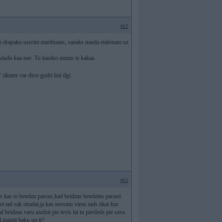
#12
vu drapaku userim marihuans, sanaks nauda etalonam uz
et kludu kaa nav. Tu kautko mums te kakaa.
ikmer var dirst gudri loti ilgi.
#13
nis kas to bendzu parsuc,kad beidzas bendzins parasti
not tad sak stradat,ja kas neesmu viens tads tikai kur
 beidzas.varu aizdzit pie tevis lai tu piesledz pie sava
d,mainit baku un tt?