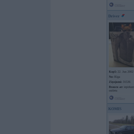
Offline
Driver
Kopš:
22. Jun 2002
No:
Rīga
Ziņojumi:
31536
Braucu ar:
iepirkum
outletu
Offline
KOMIS