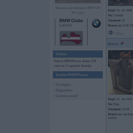
Hamann pārveidojumi BMW Z4
Kopš:
26. Jul 2008
M Coupe
No:
Limbaži
Ziņojumi:
65
Braucu ar:
E-38 7
Offline
Driver
Online
Pašreiz BMWPower skatās 328
viesi un 3 reģistrēti lietotāji.
Ienākt BMWPower
• Pieslēgties
• Reģistrēties
• Aizmirsi paroli?
Kopš:
22. Jun 2002
No:
Rīga
Ziņojumi:
31536
Braucu ar:
iepirkum
outletu