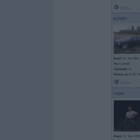
Offline
KOMIS
Kopš:
26. Jul 2008
No:
Limbaži
Ziņojumi:
65
Braucu ar:
E-38 7
Offline
vuljsh
Kopš:
11. Nov 200