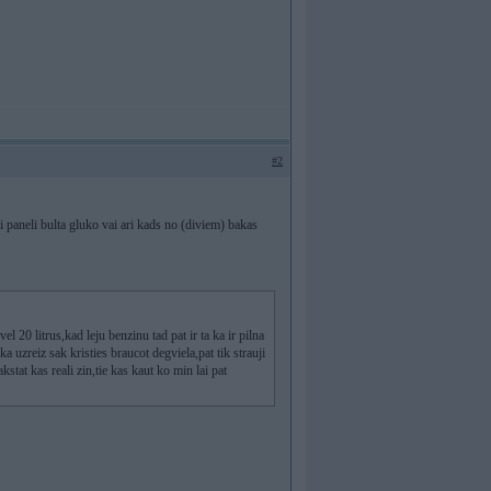
#2
i paneli bulta gluko vai ari kads no (diviem) bakas
l 20 litrus,kad leju benzinu tad pat ir ta ka ir pilna
ka uzreiz sak kristies braucot degviela,pat tik strauji
stat kas reali zin,tie kas kaut ko min lai pat