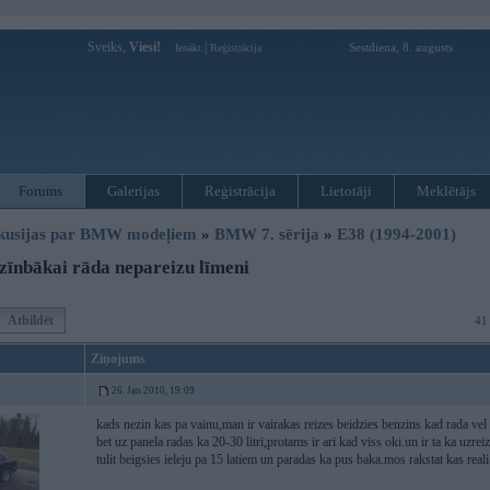
Sveiks,
Viesi!
|
Sestdiena, 8. augusts
Ienākt
Reģistrācija
Forums
Galerijas
Reģistrācija
Lietotāji
Meklētājs
kusijas par BMW modeļiem
»
BMW 7. sērija
»
E38 (1994-2001)
īnbākai rāda nepareizu līmeni
Atbildēt
41
Ziņojums
26. Jan 2010, 19:09
kads nezin kas pa vainu,man ir vairakas reizes beidzies benzins kad rada vel 20
bet uz panela radas ka 20-30 litri,protams ir ari kad viss oki.un ir ta ka uzreiz
tulit beigsies ieleju pa 15 latiem un paradas ka pus baka.mos rakstat kas reali 