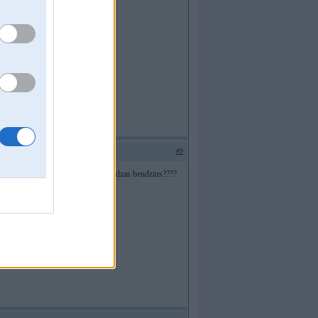
#9
pistole)bet braucot ir gadijies ka beidzas bendzins????