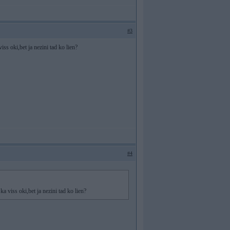
#3
iss oki,bet ja nezini tad ko lien?
#4
ka viss oki,bet ja nezini tad ko lien?