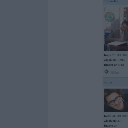
markelis
Kopš:
28. Oct 2002
Ziņojumi:
13015
Braucu ar:
eFku
Offline
Sonja
Kopš:
31. Oct 2009
Ziņojumi:
277
Braucu ar: