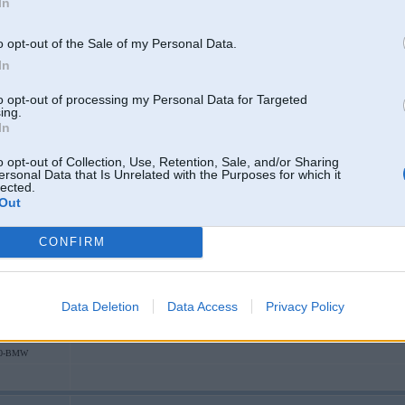
In
-----------------
diagnostika, elektronikas remonts & pretaizdzīšanas iekārtas.
o opt-out of the Sale of my Personal Data.
In
to opt-out of processing my Personal Data for Targeted
ing.
In
a ratiem pa alko
o opt-out of Collection, Use, Retention, Sale, and/or Sharing
ersonal Data that Is Unrelated with the Purposes for which it
lected.
26. Jan 2010, 19:51
Out
es tacu rakstiju ka ari ar vienu bakas pusi pilnu(pat bendzintanka sit atpakal 
CONFIRM
Data Deletion
Data Access
Privacy Policy
30-BMW