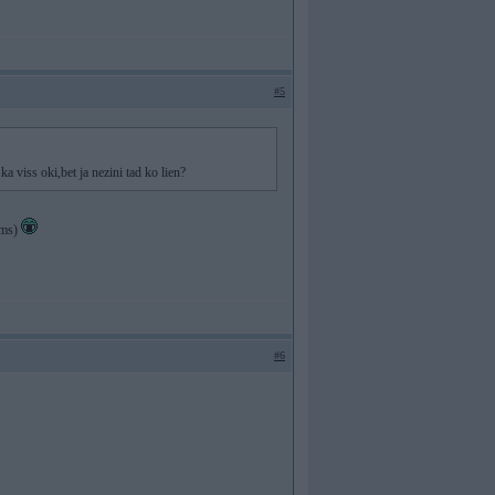
#5
ka viss oki,bet ja nezini tad ko lien?
ams)
#6