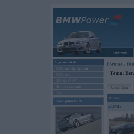
Galvenā
Ziņas un raksti
Forums
»
Dis
BMW modeļu jaunumi
Tēma: Benz
BMW testi
Mēneša BMW
Sērijveida tūnings
Jauna tēma
Vel...
Autors
Gadījuma bilde
KOMIS