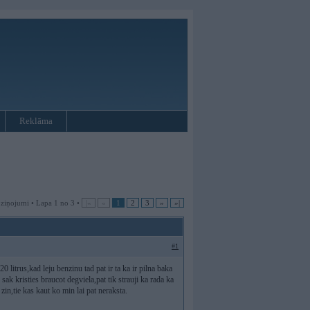
Reklāma
 ziņojumi • Lapa 1 no 3 •
|«
«
1
2
3
»
»|
#1
 litrus,kad leju benzinu tad pat ir ta ka ir pilna baka
 sak kristies braucot degviela,pat tik strauji ka rada ka
zin,tie kas kaut ko min lai pat neraksta.