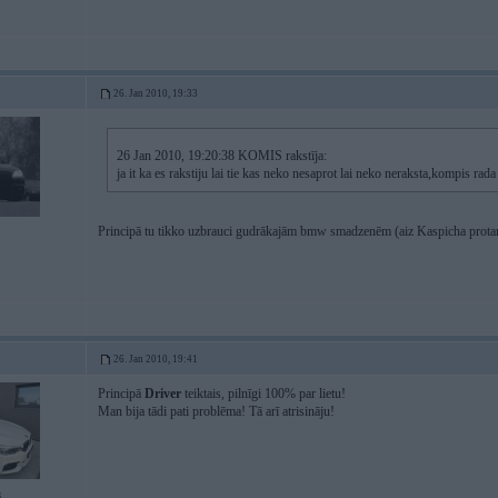
26. Jan 2010, 19:33
26 Jan 2010, 19:20:38 KOMIS rakstīja:
ja it ka es rakstiju lai tie kas neko nesaprot lai neko neraksta,kompis rada 
Principā tu tikko uzbrauci gudrākajām bmw smadzenēm (aiz Kaspicha prot
26. Jan 2010, 19:41
Principā
Driver
teiktais, pilnīgi 100% par lietu!
Man bija tādi pati problēma! Tā arī atrisināju!
8