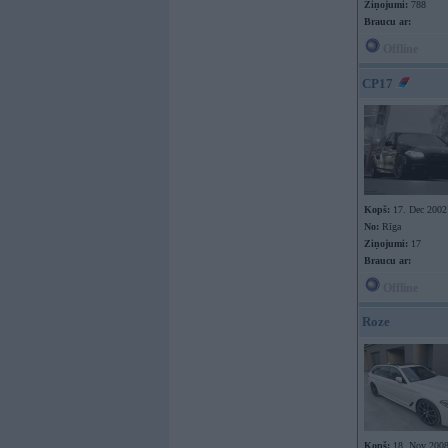
Ziņojumi:
788
Braucu ar:
Offline
CP17
Kopš:
17. Dec 2002
No:
Rīga
Ziņojumi:
17
Braucu ar:
Offline
Roze
Kopš:
18. Nov 200