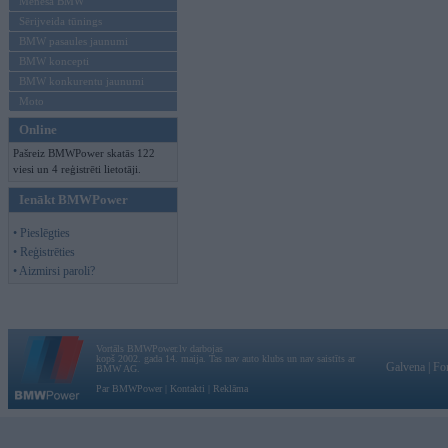
Mēneša BMW
Sērijveida tūnings
BMW pasaules jaunumi
BMW koncepti
BMW konkurentu jaunumi
Moto
Online
Pašreiz BMWPower skatās 122
viesi un 4 reģistrēti lietotāji.
Ienākt BMWPower
• Pieslēgties
• Reģistrēties
• Aizmirsi paroli?
Vortāls BMWPower.lv darbojas
kopš 2002. gada 14. maija. Tas nav auto klubs un nav saistīts ar
Galvena
|
Fo
BMW AG.
Par BMWPower
|
Kontakti
|
Reklāma