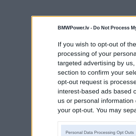
BMWPower.lv -
Do Not Process My
If you wish to opt-out of the
processing of your personal
targeted advertising by us
section to confirm your sel
opt-out request is proces
interest-based ads based o
us or personal information d
your opt-out. You may separ
disclosure of your personal
IAB’s list of downstream pa
Personal Data Processing Opt Outs