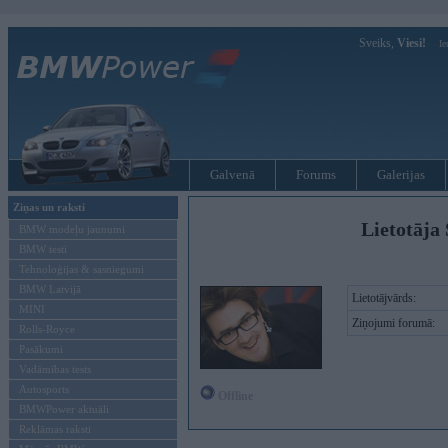
Sveiks,
Viesi!
Ie
Galvenā
Forums
Galerijas
Ziņas un raksti
Lietotāja 
BMW modeļu jaunumi
BMW testi
Tehnoloģijas & sasniegumi
BMW Latvijā
Lietotājvārds:
MINI
Ziņojumi forumā:
Rolls-Royce
Pasākumi
Vadāmības tests
Autosports
Offline
BMWPower aktuāli
Reklāmas raksti