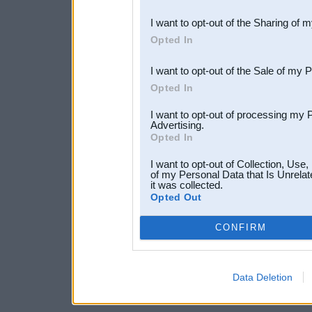
also be disclosed by us to 
I want to opt-out of the Sharing of 
Downstream Participants
th
Opted In
third parties.
I want to opt-out of the Sale of my 
Opted In
I want to opt-out of processing my 
Advertising.
Opted In
I want to opt-out of Collection, Use
of my Personal Data that Is Unrelat
it was collected.
Opted Out
CONFIRM
Data Deletion