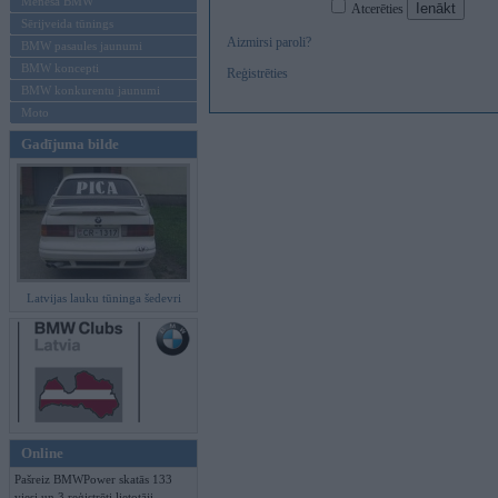
Mēneša BMW
Atcerēties
Sērijveida tūnings
Aizmirsi paroli?
BMW pasaules jaunumi
BMW koncepti
Reģistrēties
BMW konkurentu jaunumi
Moto
Gadījuma bilde
Latvijas lauku tūninga šedevri
Online
Pašreiz BMWPower skatās 133
viesi un 3 reģistrēti lietotāji.