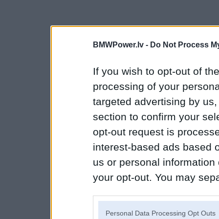
BMWPower.lv -
Do Not Process My
If you wish to opt-out of the
processing of your personal
targeted advertising by us
section to confirm your sel
opt-out request is proces
interest-based ads based o
us or personal information d
your opt-out. You may separ
disclosure of your personal
IAB’s list of downstream pa
Personal Data Processing Opt Outs