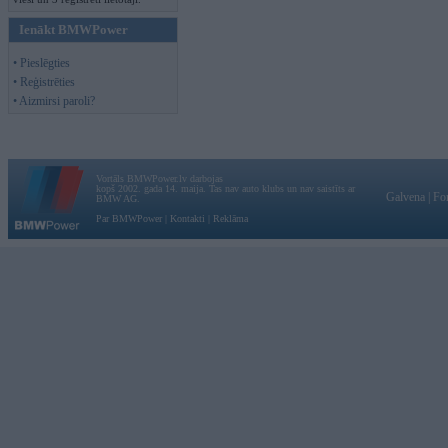
Ienākt BMWPower
• Pieslēgties
• Reģistrēties
• Aizmirsi paroli?
Vortāls BMWPower.lv darbojas
kopš 2002. gada 14. maija. Tas nav auto klubs un nav saistīts ar
Galvena
|
Fo
BMW AG.
Par BMWPower
|
Kontakti
|
Reklāma