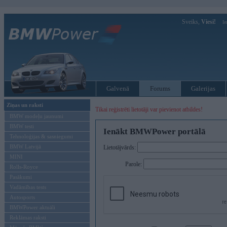
Sveiks,
Viesi!
Ie
Galvenā
Forums
Galerijas
Ziņas un raksti
Tikai reģistrēti lietotāji var pievienot atbildes!
BMW modeļu jaunumi
BMW testi
Ienākt BMWPower portālā
Tehnoloģijas & sasniegumi
BMW Latvijā
Lietotājvārds:
MINI
Parole:
Rolls-Royce
Pasākumi
Vadāmības tests
Autosports
BMWPower aktuāli
Reklāmas raksti