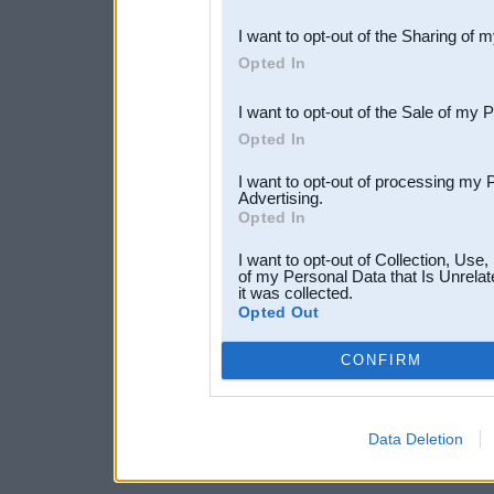
also be disclosed by us to 
I want to opt-out of the Sharing of 
Downstream Participants
th
Opted In
third parties.
I want to opt-out of the Sale of my 
Opted In
I want to opt-out of processing my 
Advertising.
Opted In
I want to opt-out of Collection, Use
of my Personal Data that Is Unrelat
it was collected.
Opted Out
CONFIRM
Data Deletion