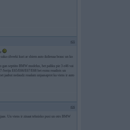
#25
ee
o saka cilveeki kuri ar shiem auto ikdienaa brauc un ko
to gan septiito BMW modelus, bet paliku pie 3 e46 vai
W 7-Seriju E65/E66/E67/E68 bet esmu reaalists un
et jaabut nedaudz reaalam unjaasaprot ka viens ir auto
#26
usijaas. Un viens ir zinaat tehnisko pusi un otrs BMW