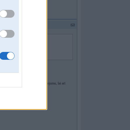
#29
OTĀLI nevīžīgs!!
zava tourings ar ļoooti labu aprikojumu, lai arī