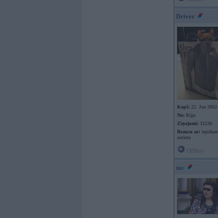
Driver
Kopš:
22. Jun 2002
No:
Rīga
Ziņojumi:
31536
Braucu ar:
iepirkum
outletu
Offline
mc