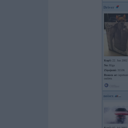
Driver
Kopš:
22. Jun 2002
No:
Rīga
Ziņojumi:
31536
Braucu ar:
iepirkum
outletu
Offline
noisex
Kopš:
07. Jul 2002