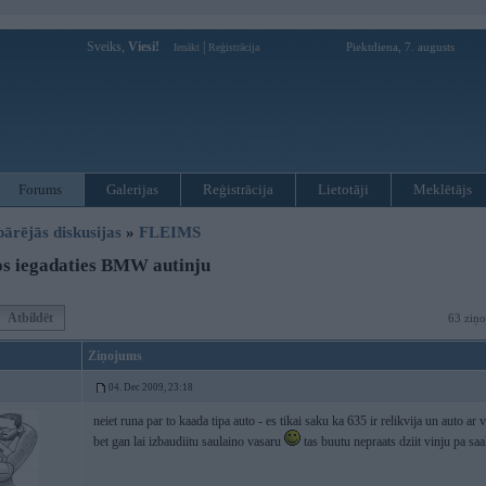
Sveiks,
Viesi!
|
Piektdiena, 7. augusts
Ienākt
Reģistrācija
Forums
Galerijas
Reģistrācija
Lietotāji
Meklētājs
pārējās diskusijas
»
FLEIMS
s iegadaties BMW autinju
Atbildēt
63 ziņo
Ziņojums
04. Dec 2009, 23:18
neiet runa par to kaada tipa auto - es tikai saku ka 635 ir relikvija un auto ar
bet gan lai izbaudiitu saulaino vasaru
tas buutu nepraats dziit vinju pa sa