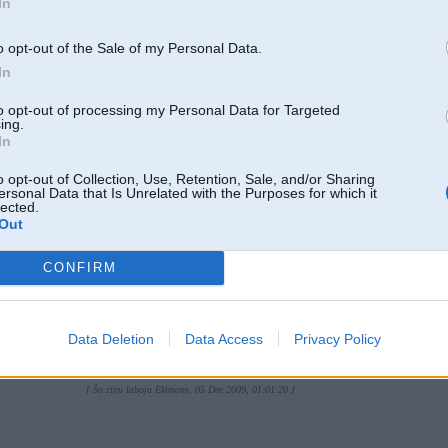
In
8)
o opt-out of the Sale of my Personal Data.
In
05. Dec 2009, 00:21
to opt-out of processing my Personal Data for Targeted
ing.
In
04 Dec 2009, 22:25:49 osis78 rakstīja:
http://www.ss.lv/msg/lv/transport/cars/bmw/330/cihbb.html
o opt-out of Collection, Use, Retention, Sale, and/or Sharing
ersonal Data that Is Unrelated with the Purposes for which it
lected.
Out
konkrētais ir KAPI!
CONFIRM
2000 gads, uzlikta jaunā seja pēc bāziena, salons pārdilis jēgu, saimnieks T
Mums šodien ienāca ģimenē, kā te saka - vulgaris un morāli novecojis e39ā ku
meklēju 330d touringu.
Jāsaka, kā ir, pagaidām baigi apmierina!
Savas funkcijas pilda un ir plašs un salīdzinoši kluss.
Data Deletion
Data Access
Privacy Policy
Un arī visādi citādi ir BAIGI ok braucamais
[ Šo ziņu laboja Ekimons, 05 Dec 2009, 01:01:20 ]