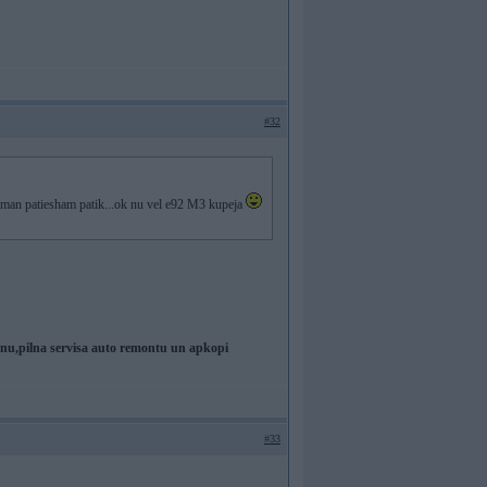
#32
s man patiesham patik...ok nu vel e92 M3 kupeja
,pilna servisa auto remontu un apkopi
#33