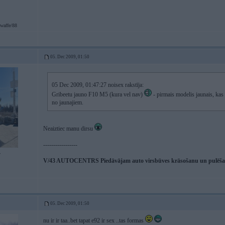
waffe/88
05. Dec 2009, 01:50
05 Dec 2009, 01:47:27 noisex rakstīja:
Gribeetu jauno F10 M5 (kura vel nav)
- pirmais modelis jaunais, ka
no jaunajiem.
Neaiztiec manu dirsu
-----------------
7
V/43 AUTOCENTRS Piedāvājam auto virsbūves krāsošanu un pulēšanu
05. Dec 2009, 01:50
nu ir ir taa..bet tapat e92 ir sex ..tas formas