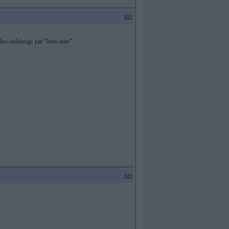
#23
usi nelaimigs par "leeto auto"
#24