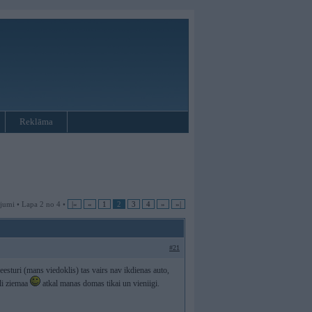
Reklāma
jumi • Lapa 2 no 4 •
|«
«
1
2
3
4
»
»|
#21
 veesturi (mans viedoklis) tas vairs nav ikdienas auto,
ali ziemaa
atkal manas domas tikai un vieniigi.