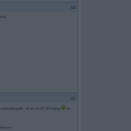
#30
alvu:
#31
n patiesham patik...ok nu vel e92 M3 kupeja
no
kalpojumi