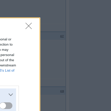
#27
sonal or
ection to
jektivais
ou may
iem
 personal
out of the
 downstream
B’s List of
#28
arbu