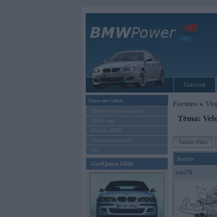
Galvenā
Ziņas un raksti
Forums
»
Vis
BMW modeļu jaunumi
Tēma: Velo
BMW testi
Mēneša BMW
Sērijveida tūnings
Jauna tēma
Vel...
Autors
Gadījuma bilde
osis78