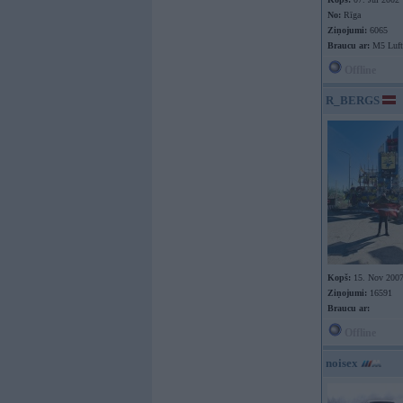
No:
Rīga
Ziņojumi:
6065
Braucu ar:
M5 Luft
Offline
R_BERGS
Kopš:
15. Nov 200
Ziņojumi:
16591
Braucu ar:
Offline
noisex