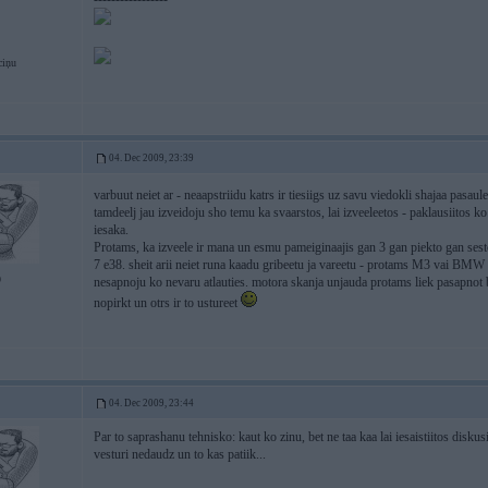
ciņu
04. Dec 2009, 23:39
varbuut neiet ar - neaapstriidu katrs ir tiesiigs uz savu viedokli shajaa pasaul
tamdeelj jau izveidoju sho temu ka svaarstos, lai izveeleetos - paklausiitos k
iesaka.
Protams, ka izveele ir mana un esmu pameiginaajis gan 3 gan piekto gan ses
7 e38. sheit arii neiet runa kaadu gribeetu ja vareetu - protams M3 vai BM
9
nesapnoju ko nevaru atlauties. motora skanja unjauda protams liek pasapnot b
nopirkt un otrs ir to ustureet
04. Dec 2009, 23:44
Par to saprashanu tehnisko: kaut ko zinu, bet ne taa kaa lai iesaistiitos disk
vesturi nedaudz un to kas patiik...