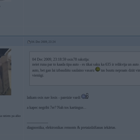
9
04. Dec 2009, 23:24
04 Dec 2009, 23:18:59 osis78 rakstīja:
neiet runa par to kaada tipa auto - es tikai saku ka 635 ir relikvija un aut
auto, bet gan lai izbaudiitu saulaino vasaru
tas buutu nepraats dziit vi
vieniigi.
laikam osis nav losis - pareizie vardi
a kapec negribi 7er? Nah tos kartingus...
a ratiem pa alko
-----------------
diagnostika, elektronikas remonts & pretaizdzīšanas iekārtas.