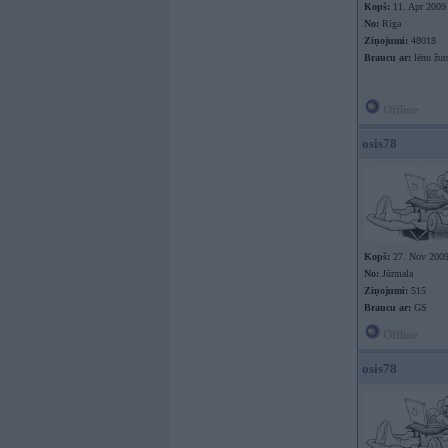
Kopš:
11. Apr 2009
No:
Rīga
Ziņojumi:
48018
Braucu ar:
lēnu žur
Offline
osis78
Kopš:
27. Nov 200
No:
Jūrmala
Ziņojumi:
515
Braucu ar:
GS
Offline
osis78