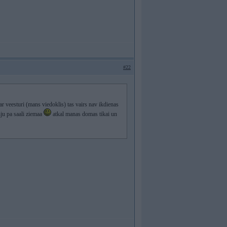
#22
o ar veesturi (mans viedoklis) tas vairs nav ikdienas
nju pa saali ziemaa
atkal manas domas tikai un