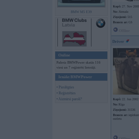
Kopš:
27. Nov 200
BMW M5 E39
No:
Jūrmala
Ziņojumi:
515
Braucu ar:
GS
Offline
Driver
Online
Pašreiz BMWPower skatās 116
viesi un 7 reģistrēti lietotāji.
Ienākt BMWPower
• Pieslēgties
• Reģistrēties
• Aizmirsi paroli?
Kopš:
22. Jun 2002
No:
Rīga
Ziņojumi:
31536
Braucu ar:
iepirkum
outletu
Offline