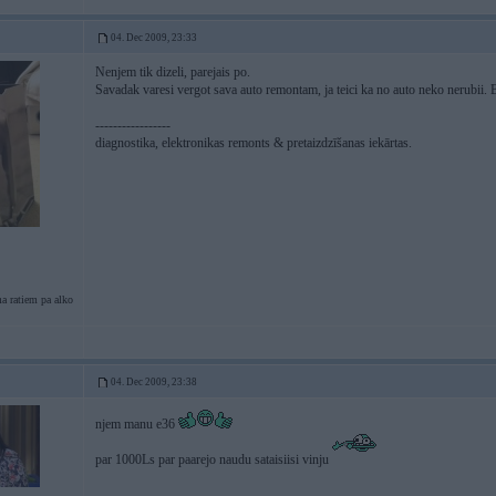
04. Dec 2009, 23:33
Nenjem tik dizeli, parejais po.
Savadak varesi vergot sava auto remontam, ja teici ka no auto neko nerubii. B
-----------------
diagnostika, elektronikas remonts & pretaizdzīšanas iekārtas.
a ratiem pa alko
04. Dec 2009, 23:38
njem manu e36
par 1000Ls par paarejo naudu sataisiisi vinju
-----------------