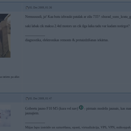
05. Dec 2009, 01:36
Nemuuuudi, ja! Kaa butu izbraukt patalak ar zilu 735? :shurad_suns_krata_g
saki labak cik maksa 2.4td motors un cik ilga laika tadu var kadam notirgot?
-----------------
diagnostika, elektronikas remonts & pretaizdzīšanas iekārtas.
a ratiem pa alko
05. Dec 2009, 01:47
Gribeetu jauno F10 M5 (kura vel nav)
- pirmais modelis jaunais, kas ma
jaunajiem.
-----------------
Mājas lapu izstrāde un uzturēšana, epasti, virtualizācija, VPS, VPN, mākoņpa