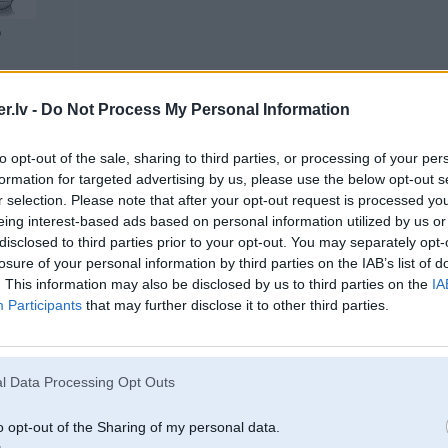
9
.lv -
Do Not Process My Personal Information
04. Dec 2009, 23:49
to opt-out of the sale, sharing to third parties, or processing of your per
formation for targeted advertising by us, please use the below opt-out s
E46 ir pilnigi kartingi-nēsmu braucis ar 2004 gada bet nu jebal-viedoklis sub
r selection. Please note that after your opt-out request is processed y
Un 3 serija vispār nav pielidzināma 7 serijai nevienā no BMW modeļu etap
eing interest-based ads based on personal information utilized by us or
disclosed to third parties prior to your opt-out. You may separately opt-
losure of your personal information by third parties on the IAB’s list of
. This information may also be disclosed by us to third parties on the
IA
Participants
that may further disclose it to other third parties.
04. Dec 2009, 23:54
l Data Processing Opt Outs
sapakotu pedejo gadu (1993-1995+) e34 530i V8 vai 540i V8 ar manualo k
o opt-out of the Sharing of my personal data.
-----------------