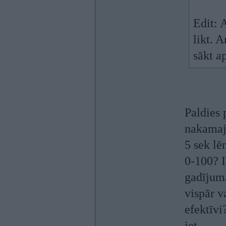
Edit: A
likt. 
sākt ap
Paldies 
nakamaj
5 sek lē
0-100? I
gadījumā
vispār v
efektīvi
iet