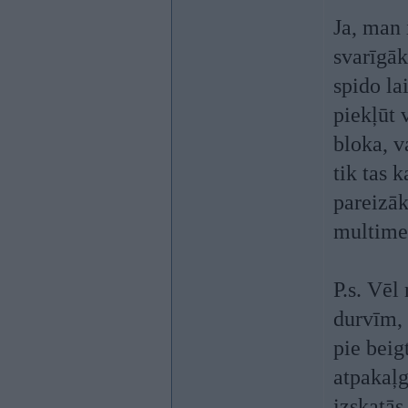
Ja, man 
svarīgāk
spido la
piekļūt 
bloka, v
tik tas 
pareizāk
multimet
P.s. Vēl
durvīm, 
pie beig
atpakaļg
izskatās