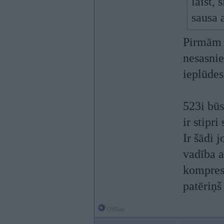
laist,
sausa 
Pirmām k
nesasnie
ieplūdes
523i būs
ir stipr
Ir šādi 
vadība a
kompresi
patēriņš 
Offline