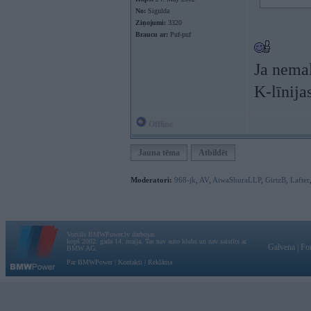
No:
Sigulda
Ziņojumi:
3320
Braucu ar:
Puf-puf
Ja nemal
K-līnija
Offline
Jauna tēma
Atbildēt
Moderatori:
968-jk
,
AV
,
AiwaShuraLLP
,
GirtzB
,
Lafter
Vortāls BMWPower.lv darbojas
kopš 2002. gada 14. maija. Tas nav auto klubs un nav saistīts ar
Galvena
|
Fo
BMW AG.
Par BMWPower
|
Kontakti
|
Reklāma