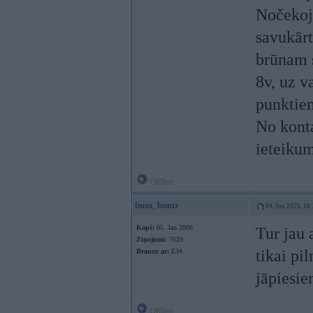
Nočekoju
savukārt
brūnam s
8v, uz v
punktiem
No kont
ieteikum
Offline
bum_bumz
04. Jun 2025, 16
Kopš:
05. Jan 2006
Tur jau 
Ziņojumi:
7629
tikai pi
Braucu ar:
E34
jāpiesie
Offline