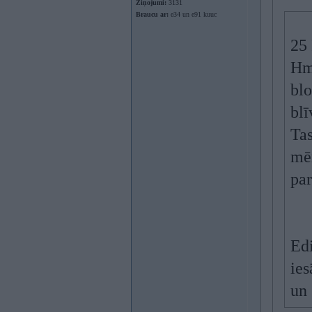
Ziņojumi:
3131
Braucu ar:
e34 un e91 kuuc
25
Hmm
blo
blī
Tas
mēr
par
Edi
ies
un 