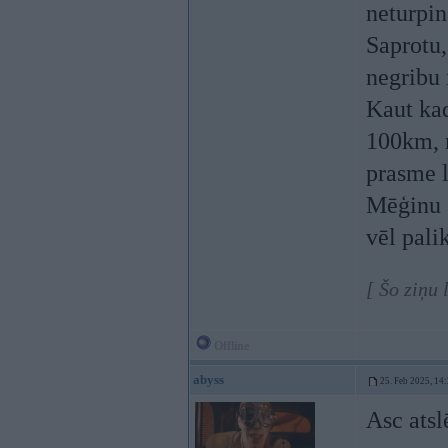
neturpina
Saprotu,
negribu 
Kaut kad
100km, 
prasme l
Mēģinu s
vēl pali
[ Šo ziņu
Offline
abyss
25. Feb 2025, 14
Asc ats