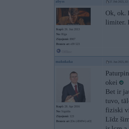
abyss
27. Feb 2025, 12
Ok, ok. 
limiter.
Kopš:
26. Jun 2013
No:
Rīga
Ziņojumi:
8907
Braucu ar:
e39 523
Offline
makukaka
01. Jun 2025, 00
Paturpin
okei
Bet ir j
tuvo, tā
Kopš:
28. Apr 2016
fiziski v
No:
Sigulda
Ziņojumi:
123
Līdz šim
Braucu ar:
[Oo (-BMW-) oO]
ir lcm a