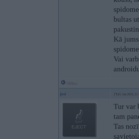
spidomet
bultas u
pakustin
Kā jums 
spidomet
Vai varb
androidu
Offline
josi
01. Jun 2025, 11
Tur var 
tam pan
Tas noz
savietoj