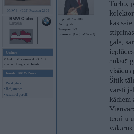
Turbo, p
BMW Z4 (E89) Roadster 2009
kolektor
Kopš:
28. Apr 2016
kas saie
No:
Sigulda
Ziņojumi:
123
stiprina
Braucu ar:
[Oo (-BMW-) oO]
galā, sa
ieplūdes
Online
aukstā g
Pašreiz BMWPower skatās 139
viesi un 1 reģistrēti lietotāji.
visādus 
Ienākt BMWPower
Šitik tā
• Pieslēgties
vārsti j
• Reģistrēties
• Aizmirsi paroli?
kādiem a
Vienvārd
teoriju 
vakarus