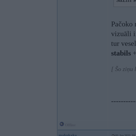
Pačoko m
vizuāli 
tur vese
stabils
+
[ Šo ziņu
----------
Offline
makukaka
05. Jun 2025, 19