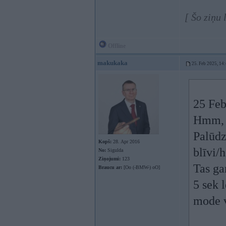
[ Šo ziņu
Offline
makukaka
25. Feb 2025, 14
25 Feb
Hmm, j
Palūdz
Kopš:
28. Apr 2016
blīvi/
No:
Sigulda
Ziņojumi:
123
Tas ga
Braucu ar:
[Oo (-BMW-) oO]
5 sek 
mode v