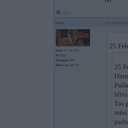
Offline
abyss
25. Feb 2025, 14
25 Feb
Kopš:
26. Jun 2013
No:
Rīga
Ziņojumi:
8907
25 F
Braucu ar:
e39 523
Hmm,
Palūd
blīvi
Tas g
mēri.
parb