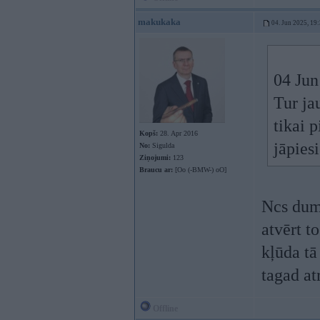
makukaka
04. Jun 2025, 19
04 Jun
Tur ja
tikai 
Kopš:
28. Apr 2016
jāpies
No:
Sigulda
Ziņojumi:
123
Braucu ar:
[Oo (-BMW-) oO]
Ncs dumm
atvērt t
kļūda tā
tagad at
Offline