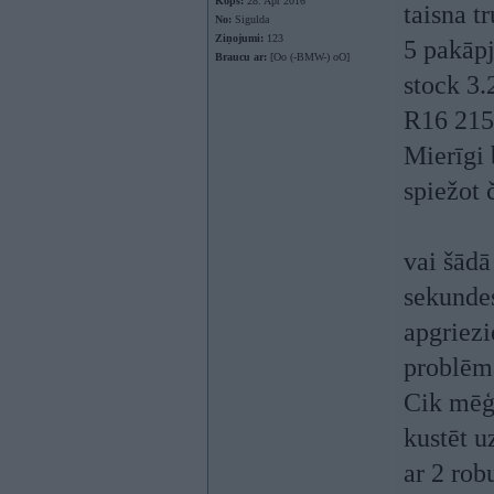
Kopš:
28. Apr 2016
taisna t
No:
Sigulda
Ziņojumi:
123
5 pakāp
Braucu ar:
[Oo (-BMW-) oO]
stock 3.
R16 215
Mierīgi 
spiežot 
vai šādā
sekundes
apgriezi
problēm
Cik mēģi
kustēt u
ar 2 rob