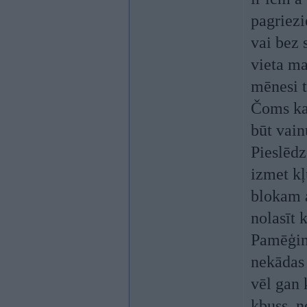
pagriezi
vai bez 
vieta ma
mēnesi t
Čoms kas
būt vain
Pieslēdz
izmet kļ
blokam a
nolasīt k
Pamēģinā
nekādas 
vēl gan 
kbuss, n