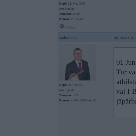
Kopš:
24. May 2002
No:
Sigulda
Ziņojumi:
3320
Braucu ar:
Puf-puf
Offline
makukaka
01. Jun 2025, 11
01 Jun
Tur va
atbils
Kopš:
28. Apr 2016
vai I-
No:
Sigulda
Ziņojumi:
123
jāpārb
Braucu ar:
[Oo (-BMW-) oO]