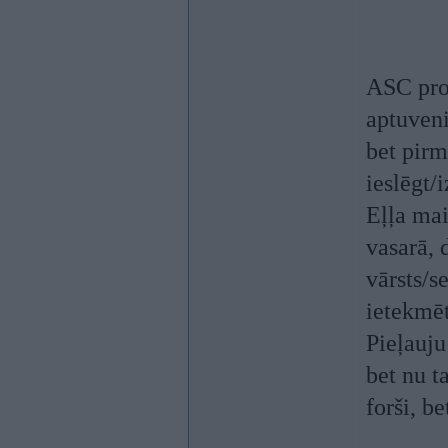
ASC pro
aptuveni
bet pirm
ieslēgt/
Eļļa mai
vasarā, 
vārsts/s
ietekmēt
Pieļauju
bet nu t
forši, be