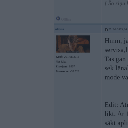
[ Šo ziņu
Offline
abyss
25. Feb 2025, 14
Hmm, ja 
servisā,
Kopš:
26. Jun 2013
Tas gan 
No:
Rīga
sek lēna
Ziņojumi:
8907
Braucu ar:
e39 523
mode vai
Edit: Atr
likt. Ar
sākt apli