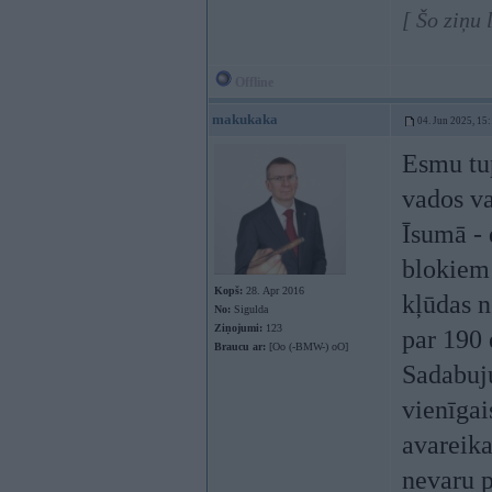
[ Šo ziņu
Offline
makukaka
04. Jun 2025, 15
Esmu tup
vados va
Īsumā - 
blokiem 
Kopš:
28. Apr 2016
kļūdas n
No:
Sigulda
Ziņojumi:
123
par 190
Braucu ar:
[Oo (-BMW-) oO]
Sadabuju
vienīgai
avareika
nevaru p