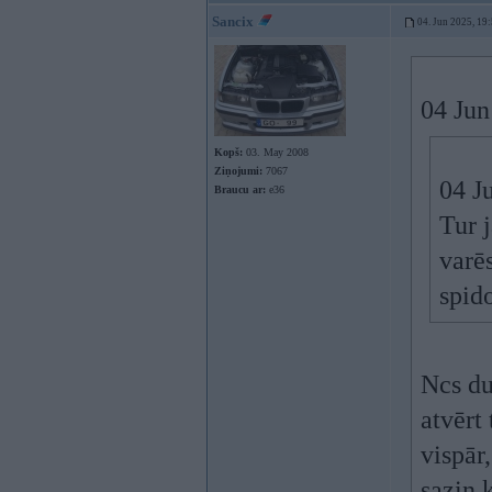
Sancix
04. Jun 2025, 19
04 Jun
Kopš:
03. May 2008
Ziņojumi:
7067
04 J
Braucu ar:
e36
Tur 
varēs
spid
Ncs du
atvērt
vispār
sazin 