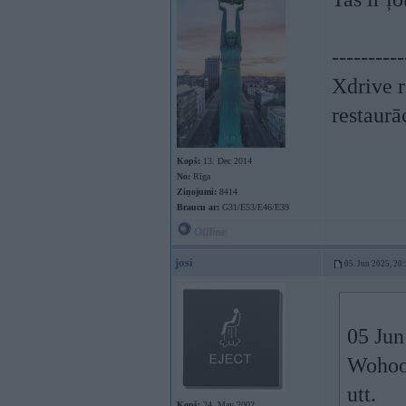
----------
Xdrive r
restaurā
Kopš:
13. Dec 2014
No:
Rīga
Ziņojumi:
8414
Braucu ar:
G31/E53/E46/E39
Offline
josi
05. Jun 2025, 20
05 Jun
Wohoo,
utt.
Kopš:
24. May 2002