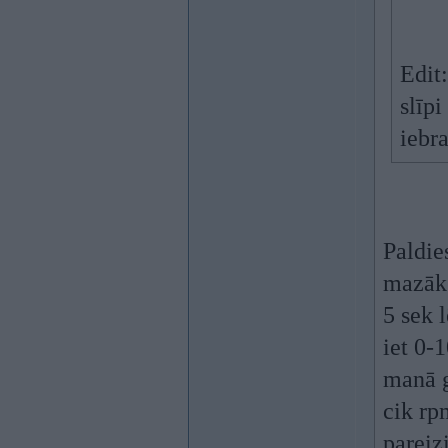
Edit:
slīp
iebra
Paldie
mazāk
5 sek 
iet 0-
manā g
cik rp
pareiz