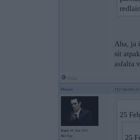
redlai
Aha, ja 
sit atpa
asfalta 
Offline
Mixzzz
27. Feb 2025, 11
25 Feb
Kopš:
09. May 2013
25 F
No:
Rīga