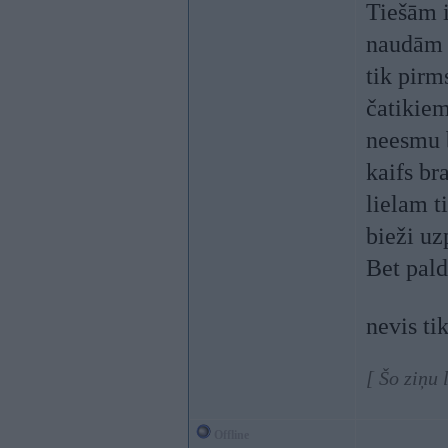
Tiešām i
naudām m
tik pirm
čatikiem
neesmu b
kaifs br
lielam t
bieži u
Bet pald
nevis ti
[ Šo ziņu
Offline