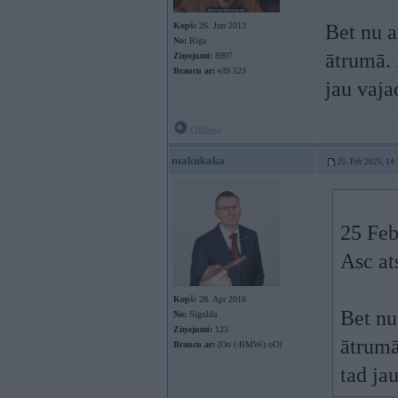
Kopš:
26. Jun 2013
Bet nu a
No:
Rīga
ātrumā. 
Ziņojumi:
8907
Braucu ar:
e39 523
jau vaja
Offline
makukaka
25. Feb 2025, 14
25 Feb
Asc at
Kopš:
28. Apr 2016
Bet nu
No:
Sigulda
Ziņojumi:
123
ātrumā
Braucu ar:
[Oo (-BMW-) oO]
tad ja