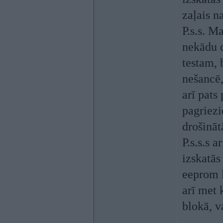
zaļais n
P.s.s. M
nekādu 
testam, 
nešancē,
arī pats
pagriezi
drošināt
P.s.s.s a
izskatās
eeprom 
arī met 
blokā, v