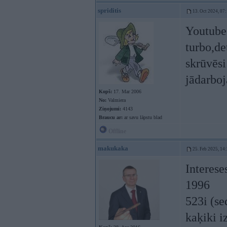
spriditis
13. Oct 2024, 07
Youtube
turbo,de
skrūvēsi
jādarboj
Kopš:
17. Mar 2006
No:
Valmiera
Ziņojumi:
4143
Braucu ar:
ar savu lāpstu blad
Offline
makukaka
25. Feb 2025, 14
Interese
1996
523i (se
kaķiki iz