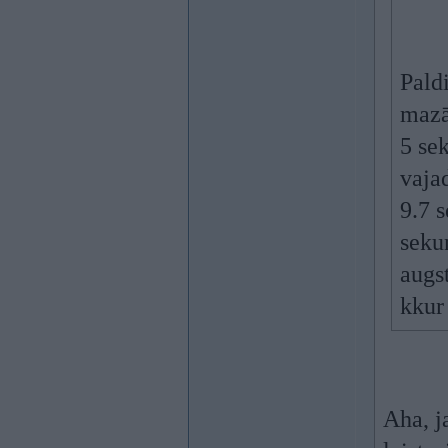
Pald
mazā
5 sek
vaja
9.7 
seku
augs
kkur 
Aha, j