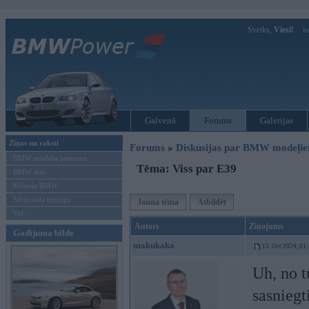
Sveiks,
Viesi!
Ie
Galvenā
Forums
Galerijas
Ziņas un raksti
Forums
»
Diskusijas par BMW modeļi
BMW modeļu jaunumi
Tēma: Viss par E39
BMW testi
Mēneša BMW
Sērijveida tūnings
Jauna tēma
Atbildēt
Vel...
Autors
Ziņojums
Gadījuma bilde
makukaka
13. Oct 2024, 01
Uh, no t
sasniegt