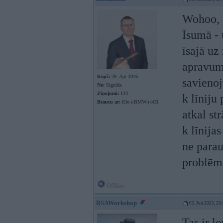
Wohoo, a
Īsumā - 
īsajā uz
apravums
Kopš:
28. Apr 2016
savienoj
No:
Sigulda
Ziņojumi:
123
k līniju
Braucu ar:
[Oo (-BMW-) oO]
atkal st
k līnija
ne parau
problēm
Offline
RSAWorkshop
05. Jun 2025, 20
Tas ir ļ