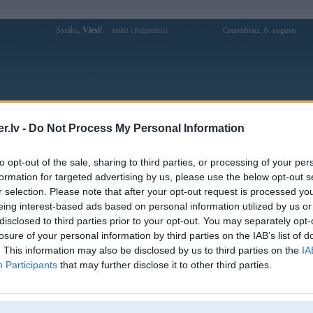
Sveiks,
Viesi!
|
Ceturtdiena, 6. augusts
Ienākt
Reģistrācija
Forums
Galerijas
Reģistrācija
Lietotāji
Meklētājs
.lv -
Do Not Process My Personal Information
Lietotāja 5STAR profils
to opt-out of the sale, sharing to third parties, or processing of your per
formation for targeted advertising by us, please use the below opt-out s
Pēdējo reizi manīts: 06. Jun 2026, 01:53
r selection. Please note that after your opt-out request is processed y
eing interest-based ads based on personal information utilized by us or
Lietotājvārds:
5STAR
disclosed to third parties prior to your opt-out. You may separately opt-
Pilsēta:
Rīga
losure of your personal information by third parties on the IAB’s list of
Braucu ar:
e34
. This information may also be disclosed by us to third parties on the
IA
Nodarbošanās:
virpiķis
Participants
that may further disclose it to other third parties.
Ziņojumi forumā:
116
Pēdējie ziņojumi forumā
[
]