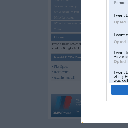
Mēneša BMW
Persona
Sērijveida tūnings
BMW pasaules jaunumi
I want t
BMW koncepti
Opted 
BMW konkurentu jaunumi
Moto
I want t
Online
Opted 
Pašreiz BMWPower skatās 141
viesi un 6 reģistrēti lietotāji.
I want 
Advertis
Ienākt BMWPower
Opted 
• Pieslēgties
• Reģistrēties
I want t
of my P
• Aizmirsi paroli?
was col
Opted 
Vortāls BMWPower.lv darbojas
kopš 2002. gada 14. maija. Tas nav auto klubs
BMW AG.
Par BMWPower
|
Kontakti
|
Reklāma