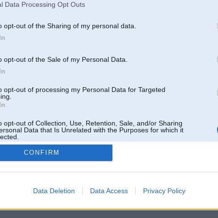
l Data Processing Opt Outs
o opt-out of the Sharing of my personal data.
In
o opt-out of the Sale of my Personal Data.
In
to opt-out of processing my Personal Data for Targeted
ing.
In
o opt-out of Collection, Use, Retention, Sale, and/or Sharing
ersonal Data that Is Unrelated with the Purposes for which it
lected.
Out
CONFIRM
 un nav saistīts ar
Galvena
|
Forums
|
Galerijas
|
Reģistrācija
|
Lietotaāji
|
Meklētājs
|
Reklā
Data Deletion
Data Access
Privacy Policy